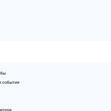
жбы
 и события
дители