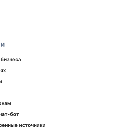
ми
 бизнеса
иях
и
онам
чат-бот
еренные источники