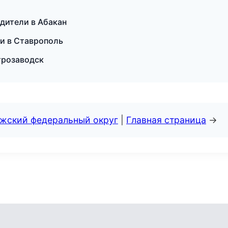
водители в Абакан
ки в Ставрополь
трозаводск
лжский федеральный округ
|
Главная страница
→