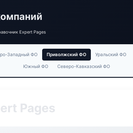
компаний
авочник Expert Pages
ро-Западный ФО
Приволжский ФО
Уральский ФО
Южный ФО
Северо-Кавказский ФО
ert Pages