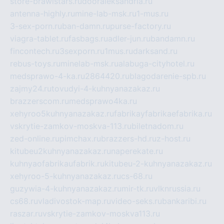
store-brawlstars.ru
dooraleksandria.ru
antenna-highly.ru
mine-lab-msk.ru
1-mus.ru
3-sex-porn.ru
ban-damn.ru
purse-factory.ru
viagra-tablet.ru
fasbags.ru
adler-jun.ru
bandamn.ru
fincontech.ru
3sexporn.ru
1mus.ru
darksand.ru
rebus-toys.ru
minelab-msk.ru
alabuga-cityhotel.ru
medsprawo-4-ka.ru
2864420.ru
blagodarenie-spb.ru
zajmy24.ru
tovudyi-4-kuhnyanazakaz.ru
brazzerscom.ru
medsprawo4ka.ru
xehyroo5kuhnyanazakaz.ru
fabrikayfabrikaefabrika.ru
vskrytie-zamkov-moskva-113.ru
biletnadom.ru
zed-online.ru
pimchax.ru
brazzers-hd.ru
z-host.ru
kitubeu2kuhnyanazakaz.ru
naperekate.ru
kuhnyaofabrikaufabrik.ru
kitubeu-2-kuhnyanazakaz.ru
xehyroo-5-kuhnyanazakaz.ru
cs-68.ru
guzywia-4-kuhnyanazakaz.ru
mir-tk.ru
vlknrussia.ru
cs68.ru
vladivostok-map.ru
video-seks.ru
bankaribi.ru
raszar.ru
vskrytie-zamkov-moskva113.ru