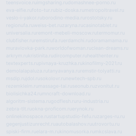
teensvoice.ru
imgsharing.ru
domashnee-porno.ru
eva-elfie.ru
foto-tur.ru
biz-doska.ru
metropoltravel.ru
veslo-i-yakor.ru
borodino-media.ru
rostotsky.ru
regionufa.ru
weiss-bet.ru
zaryna.ru
casinotablet.ru
universalia.ru
remont-mebeli-moscow.ru
termomur.ru
clubfisher.ru
remstirufa.ru
erdamchi.ru
doramamama.ru
muraviovka-park.ru
worldofwoman.ru
clean-dreams.ru
arkrym.ru
kristinita.ru
dircomputer.ru
healthenter.ru
textexperts.ru
pivnaya-kruzhka.ru
kinofilmy-2021.ru
demolalapaluza.ru
tanyavanya.ru
remstir-tolyatti.ru
msdip.ru
jdol.ru
sokolovr.ru
newtech-spb.ru
rezemkleim.ru
massage-tai.ru
seonub.ru
zvonitut.ru
biolisichka24.ru
mncraft-download.ru
algoritm-sistema.ru
godflesh.ru
ru-industria.ru
zebra-tlt.ru
okna-proficom.ru
erynok.ru
onlinekinospace.ru
startupstudio-fefu.ru
zarges-ru.ru
gegenjustizunrecht.ru
autobalashov.ru
utrovortu.ru
spiski-firm.ru
elara-m.ru
kinomusorka.ru
mkcslava.ru