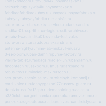
lipetsktelecom.ru
tovudyi4kuhnyanazakaz.ru
seksuzb.ru
guzywia4kuhnyanazakaz.ru
fabrikaofabrikaokuhny.ru
kuhnyaekuhnyaafabrika.ru
kuhnyaykuhnyayfabrika.ru
e-abis1c.ru
store-brawl-stars.ru
kts-services.ru
dark-sand.ru
sindika-01.ru
sp-life.ru
x-legion.ru
sib-archives.ru
e-abis-1-c.ru
sindika01.ru
venda-festival.ru
store-brawlstars.ru
dooraleksandria.ru
antenna-highly.ru
mine-lab-msk.ru
1-mus.ru
3-sex-porn.ru
ban-damn.ru
purse-factory.ru
viagra-tablet.ru
fasbags.ru
adler-jun.ru
bandamn.ru
fincontech.ru
3sexporn.ru
1mus.ru
darksand.ru
rebus-toys.ru
minelab-msk.ru
rtdco.ru
seo-prodvizhenie-sajtov-stroitelnyh-kompanij.ru
card-voice.ru
rulonnyygazon177.ru
snow-guard.ru
domizbrusa-9x12spb.ru
demaholding.ru
aalse.ru
a380club.ru
argentinamia.ru
perkoka.ru
movie-one.ru
perk-oka.ru
g-octopus.ru
sibarchives.ru
andreislyusar.ru