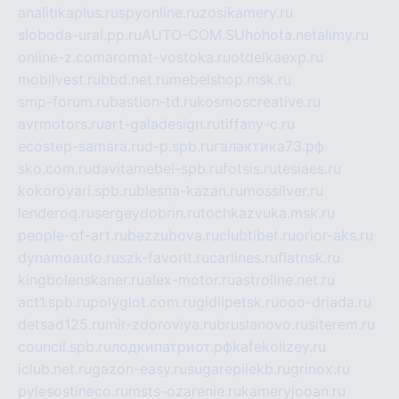
analitikaplus.ru
spyonline.ru
zosikamery.ru
sloboda-ural.pp.ru
AUTO-COM.SU
hohota.net
alimy.ru
online-z.com
aromat-vostoka.ru
otdelkaexp.ru
mobilvest.ru
bbd.net.ru
mebelshop.msk.ru
smp-forum.ru
bastion-td.ru
kosmoscreative.ru
avrmotors.ru
art-galadesign.ru
tiffany-c.ru
ecostep-samara.ru
d-p.spb.ru
галактика73.рф
sko.com.ru
davitamebel-spb.ru
fotsis.ru
tesiaes.ru
kokoroyari.spb.ru
blesna-kazan.ru
mossilver.ru
lenderoq.ru
sergeydobrin.ru
tochkazvuka.msk.ru
people-of-art.ru
bezzubova.ru
clubtibet.ru
orior-aks.ru
dynamoauto.ru
szk-favorit.ru
carlines.ru
flatnsk.ru
kingbolenskaner.ru
alex-motor.ru
astroline.net.ru
act1.spb.ru
polyglot.com.ru
gidlipetsk.ru
ooo-driada.ru
detsad125.ru
mir-zdoroviya.ru
bruslanovo.ru
siterem.ru
council.spb.ru
лодкипатриот.рф
kafekolizey.ru
iclub.net.ru
gazon-easy.ru
sugarepilekb.ru
grinox.ru
pylesostineco.ru
msts-ozarenie.ru
kameryjooan.ru