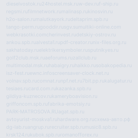
dieselvostok.ru
24hostel.msk.ru
w-dev.ru
f-ship.ru
regsmi.ru
filmnetwork.ru
malinasp.ru
kinosvin.ru
h2o-salon.ru
malutkayork.ru
deltaprim.spb.ru
tango-perm.ru
gooddir.ru
sgv.su
multiki-online.com
webkrasotki.com
cherinvest.ru
detskiy-ostrov.ru
ankou.spb.ru
alvesta1.ru
pdf-creator.ru
nix-files.org.ru
sakhatoday.ru
elektrikersymboler.ru
sputnikyes.ru
golf2club.msk.ru
aeforums.ru
zallclub.ru
multimodal.msk.ru
habaigry.ru
haikko.ru
sobakopedia.ru
isz-fest.ru
ewnc.info
screensaver-clock.net.ru
volnav.spb.ru
comnat.ru
npf.net.ru
7bit.pp.ru
kalugatur.ru
tesiaes.ru
card.com.ru
kazanka.spb.ru
gildiya-kuznecov.ru
kameryboavision.ru
griffoncom.spb.ru
fabrika-emotsiy.ru
PARK-MATROSOVA.RU
agat.spb.ru
avtoyurist-moskva1.ru
hardware.org.ru
схема-авто.рф
dg-lab.ru
angrup.ru
recruiter.spb.ru
music8.spb.ru
krsk124.ru
kubok.spb.ru
romanofforex.ru