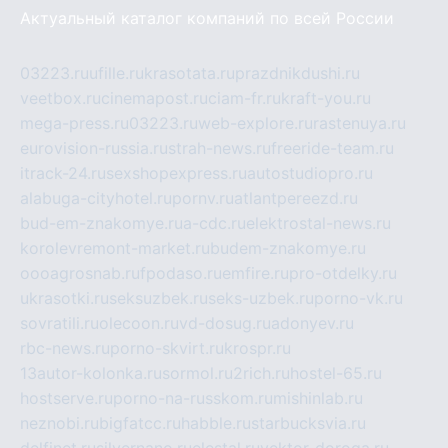
Актуальный каталог компаний по всей России
03223.ru
ufille.ru
krasotata.ru
prazdnikdushi.ru
veetbox.ru
cinemapost.ru
ciam-fr.ru
kraft-you.ru
mega-press.ru
03223.ru
web-explore.ru
rastenuya.ru
eurovision-russia.ru
strah-news.ru
freeride-team.ru
itrack-24.ru
sexshopexpress.ru
autostudiopro.ru
alabuga-cityhotel.ru
pornv.ru
atlantpereezd.ru
bud-em-znakomye.ru
a-cdc.ru
elektrostal-news.ru
korolevremont-market.ru
budem-znakomye.ru
oooagrosnab.ru
fpodaso.ru
emfire.ru
pro-otdelky.ru
ukrasotki.ru
seksuzbek.ru
seks-uzbek.ru
porno-vk.ru
sovratili.ru
olecoon.ru
vd-dosug.ru
adonyev.ru
rbc-news.ru
porno-skvirt.ru
krospr.ru
13autor-kolonka.ru
sormol.ru
2rich.ru
hostel-65.ru
hostserve.ru
porno-na-russkom.ru
mishinlab.ru
neznobi.ru
bigfatcc.ru
habble.ru
starbucksvia.ru