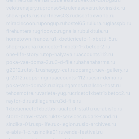
delfinet.ru
silvernano.ru
elestal.ru
vektor-doroga.ru
velotrenajery.ru
pronso54.ru
lenasever.ru
lovinskix.ru
show-pets.ru
smartnews03.ru
discofoxworld.ru
miraclecoon.ru
pongup.ru
hostel65.ru
liura.ru
glasspb.ru
firehunters.ru
gribowo.ru
gnalis.ru
bulkitula.ru
hometown-france.ru
1-xbeticricetc-1-xbetti-5.ru
shop-garena.ru
cricetc-1-xbetr-1-xbetcc-2.ru
one-life-story.ru
top-halyava.ru
accounts112.ru
poka-vse-doma-2.ru
3-d-file.ru
hahahaharms.ru
g2012.ru
tst-1.ru
shaggy-cat.ru
opsmgr.ru
ev-gallery.ru
g-2012.ru
ops-mgr.ru
accounts-112.ru
csm-demo.ru
poka-vse-doma2.ru
airgungames.ru
allseo-host.ru
tehosmotre.ru
varieta-yug.ru
cricetc1xbetr1xbetcc2.ru
raytor-d.ru
atillagunn.ru
3d-file.ru
1xbeticricetc1xbetti5.ru
uafoot-statti.ru
e-abis1c.ru
store-brawl-stars.ru
kts-services.ru
dark-sand.ru
sindika-01.ru
sp-life.ru
x-legion.ru
sib-archives.ru
e-abis-1-c.ru
sindika01.ru
venda-festival.ru