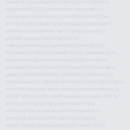
naruto-x.ru
pursefactory.ru
tor-lyubov-i-grom.ru
spayderhed-2022.ru
movieone.ru
evro-dez.ru
webamator.ru
ma-absolut1.ru
avtopomosch27.ru
nv-750.ru
news-plain.ru
nertansaga.ru
delanalad.ru
dizfiles.ru
youtubefree.ru
aria-family.ru
roadli.ru
planeta-samara.ru
mysmartbuy.ru
matrasy-kemerovo.ru
ashanet.ru
trade-farm.ru
dotcustoms.ru
domizbrusa9x12spb.ru
autodamp.ru
narasimha.ru
djcommodities.ru
nv750.ru
x-ton.ru
newsplain.ru
cardvoice.ru
modopaper.ru
manunae.ru
gbget.ru
alfeihavsalnassr.ru
madoma.ru
tajuncos.ru
petrovkasports.ru
porno-online-besplatno.ru
splclub.ru
york-life.ru
doroga-expo.ru
ribery.ru
cleanmedicine.ru
slovar-ivrit.ru
porno-video-besplatno.ru
seks-365.ru
ovucontrol.ru
sloty-igrovyye-avtomaty.ru
ru-industriya.ru
russkoe-porno-besplatno.ru
belgorod-day.ru
digilith.ru
pichkurovlab.ru
medic-today.ru
taksu.ru
comp123.ru
don-ykt.ru