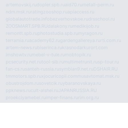
artemovskij.ru
dopler.spb.ru
aid70.ru
metall-perm.ru
ndm.msk.ru
ratingzooshop.ru
apiaccess.ru
globalautotrade.info
bezverhovskoe.ru
drsschool.ru
ZOOSMART.SPB.RU
dalakony.ru
medikijob.ru
remontt.spb.ru
photostudia.spb.ru
myragon.ru
terramia.ru
academy62.ru
gardengallereya.ru
rti.com.ru
artem-news.ru
biserinca.ru
krasnodarkurort.com
imshowtv.ru
mebel-v-tule.ru
mobtopik.ru
pcsecurity.net.ru
tool-sib.ru
multimetrunit.ru
sp-tour.ru
fan-cs.ru
santeh-russia.ru
symbian9.net.ru
DSHAIR.RU
tmmotors.spb.ru
xjocuricopii.com
musavtomat.msk.ru
obustrojdom.ru
sovetcik.ru
ybaranovskaya.ru
ppknews.ru
cult-alshei.ru
JAPANRUSSIA.RU
proekciyamebel.ru
imper-finans.ru
rim.org.ru
glamourai.ru
brassminus.ru
zabor-pro.ru
ftn.pp.ru
dorogoe58.ru
laimengpacker.ru
kuzova-zapchasti.ru
sageerp.ru
taxodrom.ru
dsrazvitie.ru
hardcity.net.ru
ratinghomegames.ru
topservice25.ru
gubernyan.ru