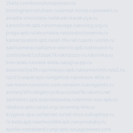
2bets.ru
vintovoykompressor.ru
birminghamvsfulham.ru
sarmat-komp.ru
pioneeri.ru
amadis-chocolate.ru
shkurki-karakulya.ru
kanotiforet.spb.ru
tutmassage.ru
ecolog.org.ru
praga.spb.ru
falcorussia.ru
autodoctorservis.ru
kamertondom.spb.ru
net-life.net.ru
avto-vozim.ru
sakhcamera.ru
alliance-electro.spb.ru
stroyavt.ru
controlweb1.ru
tdsak74.ru
kinzozo-ru.ru
kvotka.ru
iron-snab.ru
costa-bella.ru
eugrus.pp.ru
associaciya39.ru
primexpo.spb.ru
bezmorchin.ru
ia2.ru
cpt21.ru
ispecspb.ru
regahost.ru
kolosok-elita.ru
tae-kwon.ru
consrio.com.ru
insiam.ru
avegainfo.ru
archery161.ru
bigencyclica.ru
vlast16.ru
korru.net
sarmiento.spb.su
extelopedia.ru
lammin-suo.spb.ru
iskatour.spb.ru
snpi.org.ru
running-line.ru
krygeva-spa.ru
chel.net.ru
rust-loco.ru
dugshop.ru
hl-beta.spb.ru
school494.spb.ru
mymubaby.ru
epoha-metalband.ru
ngr.spb.ru
rusgosnews.com