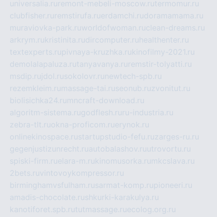
universalia.ru
remont-mebeli-moscow.ru
termomur.ru
clubfisher.ru
remstirufa.ru
erdamchi.ru
doramamama.ru
muraviovka-park.ru
worldofwoman.ru
clean-dreams.ru
arkrym.ru
kristinita.ru
dircomputer.ru
healthenter.ru
textexperts.ru
pivnaya-kruzhka.ru
kinofilmy-2021.ru
demolalapaluza.ru
tanyavanya.ru
remstir-tolyatti.ru
msdip.ru
jdol.ru
sokolovr.ru
newtech-spb.ru
rezemkleim.ru
massage-tai.ru
seonub.ru
zvonitut.ru
biolisichka24.ru
mncraft-download.ru
algoritm-sistema.ru
godflesh.ru
ru-industria.ru
zebra-tlt.ru
okna-proficom.ru
erynok.ru
onlinekinospace.ru
startupstudio-fefu.ru
zarges-ru.ru
gegenjustizunrecht.ru
autobalashov.ru
utrovortu.ru
spiski-firm.ru
elara-m.ru
kinomusorka.ru
mkcslava.ru
2bets.ru
vintovoykompressor.ru
birminghamvsfulham.ru
sarmat-komp.ru
pioneeri.ru
amadis-chocolate.ru
shkurki-karakulya.ru
kanotiforet.spb.ru
tutmassage.ru
ecolog.org.ru