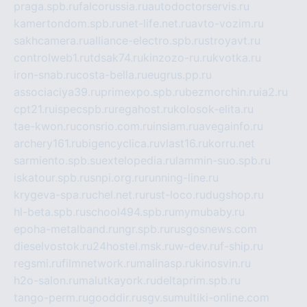
praga.spb.ru
falcorussia.ru
autodoctorservis.ru
kamertondom.spb.ru
net-life.net.ru
avto-vozim.ru
sakhcamera.ru
alliance-electro.spb.ru
stroyavt.ru
controlweb1.ru
tdsak74.ru
kinzozo-ru.ru
kvotka.ru
iron-snab.ru
costa-bella.ru
eugrus.pp.ru
associaciya39.ru
primexpo.spb.ru
bezmorchin.ru
ia2.ru
cpt21.ru
ispecspb.ru
regahost.ru
kolosok-elita.ru
tae-kwon.ru
consrio.com.ru
insiam.ru
avegainfo.ru
archery161.ru
bigencyclica.ru
vlast16.ru
korru.net
sarmiento.spb.su
extelopedia.ru
lammin-suo.spb.ru
iskatour.spb.ru
snpi.org.ru
running-line.ru
krygeva-spa.ru
chel.net.ru
rust-loco.ru
dugshop.ru
hl-beta.spb.ru
school494.spb.ru
mymubaby.ru
epoha-metalband.ru
ngr.spb.ru
rusgosnews.com
dieselvostok.ru
24hostel.msk.ru
w-dev.ru
f-ship.ru
regsmi.ru
filmnetwork.ru
malinasp.ru
kinosvin.ru
h2o-salon.ru
malutkayork.ru
deltaprim.spb.ru
tango-perm.ru
gooddir.ru
sgv.su
multiki-online.com