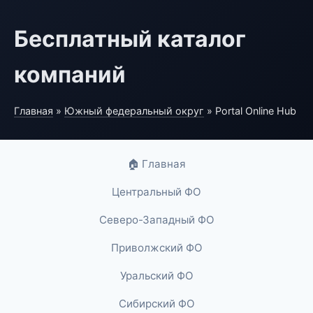
Бесплатный каталог
компаний
Главная
»
Южный федеральный округ
» Portal Online Hub
🏠 Главная
Центральный ФО
Северо-Западный ФО
Приволжский ФО
Уральский ФО
Сибирский ФО