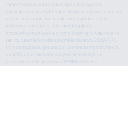
remontt.spb.ru
photostudia.spb.ru
myragon.ru
terramia.ru
academy62.ru
gardengallereya.ru
rti.com.ru
artem-news.ru
biserinca.ru
krasnodarkurort.com
imshowtv.ru
mebel-v-tule.ru
mobtopik.ru
pcsecurity.net.ru
tool-sib.ru
multimetrunit.ru
sp-tour.ru
fan-cs.ru
santeh-russia.ru
symbian9.net.ru
DSHAIR.RU
tmmotors.spb.ru
xjocuricopii.com
musavtomat.msk.ru
obustrojdom.ru
sovetcik.ru
ybaranovskaya.ru
ppknews.ru
cult-alshei.ru
JAPANRUSSIA.RU
proekciyamebel.ru
imper-finans.ru
rim.org.ru
glamourai.ru
brassminus.ru
zabor-pro.ru
ftn.pp.ru
dorogoe58.ru
laimengpacker.ru
kuzova-zapchasti.ru
sageerp.ru
taxodrom.ru
dsrazvitie.ru
hardcity.net.ru
ratinghomegames.ru
topservice25.ru
gubernyan.ru
gtglasslined.ru
ii4.ru
tssport.spb.ru
andorra24.com
blackwallstreet.ru
oboimos.ru
optim-doors.com.ru
ikuch.ru
nycr.org.ru
npa21.ru
vremya-ch.spb.ru
desert000.ru
ivtorgi.ru
ifiori.ru
catalog-statei.ru