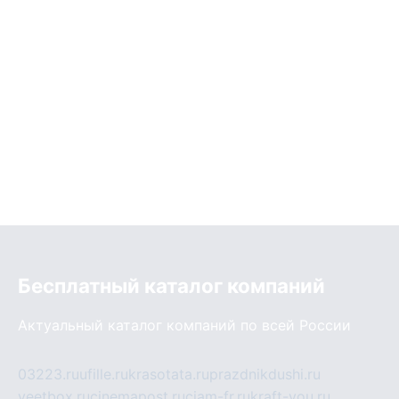
Бесплатный каталог компаний
Актуальный каталог компаний по всей России
03223.ru
ufille.ru
krasotata.ru
prazdnikdushi.ru
veetbox.ru
cinemapost.ru
ciam-fr.ru
kraft-you.ru