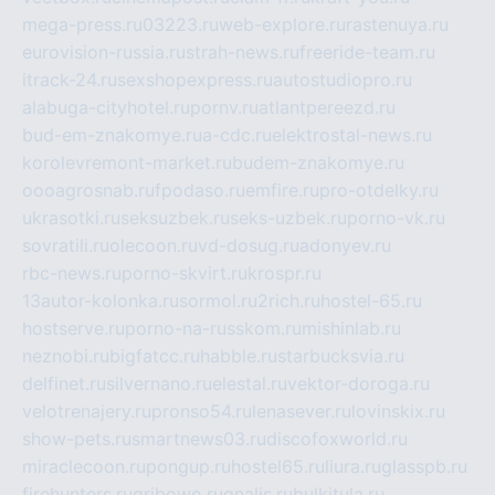
mega-press.ru
03223.ru
web-explore.ru
rastenuya.ru
eurovision-russia.ru
strah-news.ru
freeride-team.ru
itrack-24.ru
sexshopexpress.ru
autostudiopro.ru
alabuga-cityhotel.ru
pornv.ru
atlantpereezd.ru
bud-em-znakomye.ru
a-cdc.ru
elektrostal-news.ru
korolevremont-market.ru
budem-znakomye.ru
oooagrosnab.ru
fpodaso.ru
emfire.ru
pro-otdelky.ru
ukrasotki.ru
seksuzbek.ru
seks-uzbek.ru
porno-vk.ru
sovratili.ru
olecoon.ru
vd-dosug.ru
adonyev.ru
rbc-news.ru
porno-skvirt.ru
krospr.ru
13autor-kolonka.ru
sormol.ru
2rich.ru
hostel-65.ru
hostserve.ru
porno-na-russkom.ru
mishinlab.ru
neznobi.ru
bigfatcc.ru
habble.ru
starbucksvia.ru
delfinet.ru
silvernano.ru
elestal.ru
vektor-doroga.ru
velotrenajery.ru
pronso54.ru
lenasever.ru
lovinskix.ru
show-pets.ru
smartnews03.ru
discofoxworld.ru
miraclecoon.ru
pongup.ru
hostel65.ru
liura.ru
glasspb.ru
firehunters.ru
gribowo.ru
gnalis.ru
bulkitula.ru