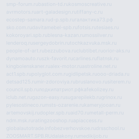
smp-forum.ru
bastion-td.ru
kosmoscreative.ru
avrmotors.ru
art-galadesign.ru
tiffany-c.ru
ecostep-samara.ru
d-p.spb.ru
галактика73.рф
sko.com.ru
davitamebel-spb.ru
fotsis.ru
tesiaes.ru
kokoroyari.spb.ru
blesna-kazan.ru
mossilver.ru
lenderoq.ru
sergeydobrin.ru
tochkazvuka.msk.ru
people-of-art.ru
bezzubova.ru
clubtibet.ru
orior-aks.ru
dynamoauto.ru
szk-favorit.ru
carlines.ru
flatnsk.ru
kingbolenskaner.ru
alex-motor.ru
astroline.net.ru
act1.spb.ru
polyglot.com.ru
gidlipetsk.ru
ooo-driada.ru
detsad125.ru
mir-zdoroviya.ru
bruslanovo.ru
siterem.ru
council.spb.ru
лодкипатриот.рф
kafekolizey.ru
iclub.net.ru
gazon-easy.ru
sugarepilekb.ru
grinox.ru
pylesostineco.ru
msts-ozarenie.ru
kameryjooan.ru
artemovskij.ru
dopler.spb.ru
aid70.ru
metall-perm.ru
ndm.msk.ru
ratingzooshop.ru
apiaccess.ru
globalautotrade.info
bezverhovskoe.ru
drsschool.ru
ZOOSMART.SPB.RU
dalakony.ru
medikijob.ru