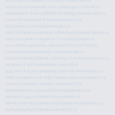
fincontech.ru
3sexporn.ru
1mus.ru
darksand.ru
rebus-toys.ru
minelab-msk.ru
alabuga-cityhotel.ru
medsprawo-4-ka.ru
2864420.ru
blagodarenie-spb.ru
zajmy24.ru
tovudyi-4-kuhnyanazakaz.ru
brazzerscom.ru
medsprawo4ka.ru
xehyroo5kuhnyanazakaz.ru
fabrikayfabrikaefabrika.ru
vskrytie-zamkov-moskva-113.ru
biletnadom.ru
zed-online.ru
pimchax.ru
brazzers-hd.ru
z-host.ru
kitubeu2kuhnyanazakaz.ru
naperekate.ru
kuhnyaofabrikaufabrik.ru
kitubeu-2-kuhnyanazakaz.ru
xehyroo-5-kuhnyanazakaz.ru
cs-68.ru
guzywia-4-kuhnyanazakaz.ru
mir-tk.ru
vlknrussia.ru
cs68.ru
vladivostok-map.ru
video-seks.ru
bankaribi.ru
raszar.ru
vskrytie-zamkov-moskva113.ru
lipetsktelecom.ru
tovudyi4kuhnyanazakaz.ru
seksuzb.ru
guzywia4kuhnyanazakaz.ru
fabrikaofabrikaokuhny.ru
kuhnyaekuhnyaafabrika.ru
kuhnyaykuhnyayfabrika.ru
e-abis1c.ru