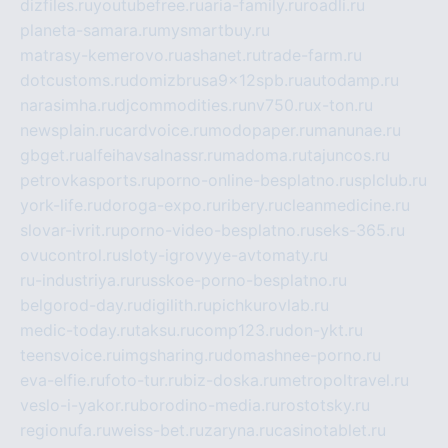
dizfiles.ru
youtubefree.ru
aria-family.ru
roadli.ru
planeta-samara.ru
mysmartbuy.ru
matrasy-kemerovo.ru
ashanet.ru
trade-farm.ru
dotcustoms.ru
domizbrusa9x12spb.ru
autodamp.ru
narasimha.ru
djcommodities.ru
nv750.ru
x-ton.ru
newsplain.ru
cardvoice.ru
modopaper.ru
manunae.ru
gbget.ru
alfeihavsalnassr.ru
madoma.ru
tajuncos.ru
petrovkasports.ru
porno-online-besplatno.ru
splclub.ru
york-life.ru
doroga-expo.ru
ribery.ru
cleanmedicine.ru
slovar-ivrit.ru
porno-video-besplatno.ru
seks-365.ru
ovucontrol.ru
sloty-igrovyye-avtomaty.ru
ru-industriya.ru
russkoe-porno-besplatno.ru
belgorod-day.ru
digilith.ru
pichkurovlab.ru
medic-today.ru
taksu.ru
comp123.ru
don-ykt.ru
teensvoice.ru
imgsharing.ru
domashnee-porno.ru
eva-elfie.ru
foto-tur.ru
biz-doska.ru
metropoltravel.ru
veslo-i-yakor.ru
borodino-media.ru
rostotsky.ru
regionufa.ru
weiss-bet.ru
zaryna.ru
casinotablet.ru