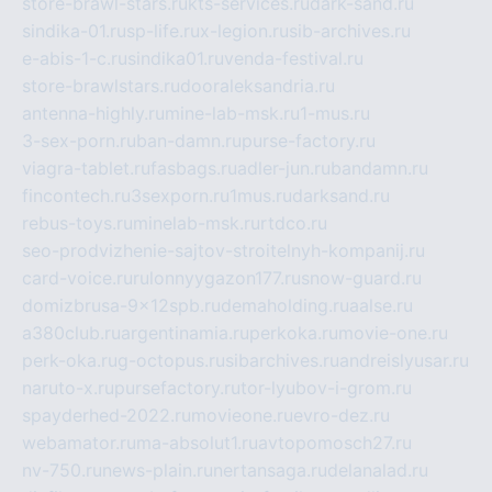
store-brawl-stars.ru
kts-services.ru
dark-sand.ru
sindika-01.ru
sp-life.ru
x-legion.ru
sib-archives.ru
e-abis-1-c.ru
sindika01.ru
venda-festival.ru
store-brawlstars.ru
dooraleksandria.ru
antenna-highly.ru
mine-lab-msk.ru
1-mus.ru
3-sex-porn.ru
ban-damn.ru
purse-factory.ru
viagra-tablet.ru
fasbags.ru
adler-jun.ru
bandamn.ru
fincontech.ru
3sexporn.ru
1mus.ru
darksand.ru
rebus-toys.ru
minelab-msk.ru
rtdco.ru
seo-prodvizhenie-sajtov-stroitelnyh-kompanij.ru
card-voice.ru
rulonnyygazon177.ru
snow-guard.ru
domizbrusa-9x12spb.ru
demaholding.ru
aalse.ru
a380club.ru
argentinamia.ru
perkoka.ru
movie-one.ru
perk-oka.ru
g-octopus.ru
sibarchives.ru
andreislyusar.ru
naruto-x.ru
pursefactory.ru
tor-lyubov-i-grom.ru
spayderhed-2022.ru
movieone.ru
evro-dez.ru
webamator.ru
ma-absolut1.ru
avtopomosch27.ru
nv-750.ru
news-plain.ru
nertansaga.ru
delanalad.ru