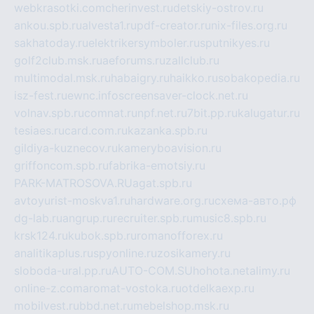
webkrasotki.com
cherinvest.ru
detskiy-ostrov.ru
ankou.spb.ru
alvesta1.ru
pdf-creator.ru
nix-files.org.ru
sakhatoday.ru
elektrikersymboler.ru
sputnikyes.ru
golf2club.msk.ru
aeforums.ru
zallclub.ru
multimodal.msk.ru
habaigry.ru
haikko.ru
sobakopedia.ru
isz-fest.ru
ewnc.info
screensaver-clock.net.ru
volnav.spb.ru
comnat.ru
npf.net.ru
7bit.pp.ru
kalugatur.ru
tesiaes.ru
card.com.ru
kazanka.spb.ru
gildiya-kuznecov.ru
kameryboavision.ru
griffoncom.spb.ru
fabrika-emotsiy.ru
PARK-MATROSOVA.RU
agat.spb.ru
avtoyurist-moskva1.ru
hardware.org.ru
схема-авто.рф
dg-lab.ru
angrup.ru
recruiter.spb.ru
music8.spb.ru
krsk124.ru
kubok.spb.ru
romanofforex.ru
analitikaplus.ru
spyonline.ru
zosikamery.ru
sloboda-ural.pp.ru
AUTO-COM.SU
hohota.net
alimy.ru
online-z.com
aromat-vostoka.ru
otdelkaexp.ru
mobilvest.ru
bbd.net.ru
mebelshop.msk.ru