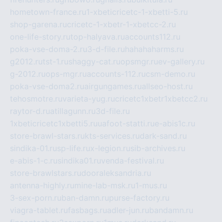
hometown-france.ru
1-xbeticricetc-1-xbetti-5.ru
shop-garena.ru
cricetc-1-xbetr-1-xbetcc-2.ru
one-life-story.ru
top-halyava.ru
accounts112.ru
poka-vse-doma-2.ru
3-d-file.ru
hahahaharms.ru
g2012.ru
tst-1.ru
shaggy-cat.ru
opsmgr.ru
ev-gallery.ru
g-2012.ru
ops-mgr.ru
accounts-112.ru
csm-demo.ru
poka-vse-doma2.ru
airgungames.ru
allseo-host.ru
tehosmotre.ru
varieta-yug.ru
cricetc1xbetr1xbetcc2.ru
raytor-d.ru
atillagunn.ru
3d-file.ru
1xbeticricetc1xbetti5.ru
uafoot-statti.ru
e-abis1c.ru
store-brawl-stars.ru
kts-services.ru
dark-sand.ru
sindika-01.ru
sp-life.ru
x-legion.ru
sib-archives.ru
e-abis-1-c.ru
sindika01.ru
venda-festival.ru
store-brawlstars.ru
dooraleksandria.ru
antenna-highly.ru
mine-lab-msk.ru
1-mus.ru
3-sex-porn.ru
ban-damn.ru
purse-factory.ru
viagra-tablet.ru
fasbags.ru
adler-jun.ru
bandamn.ru