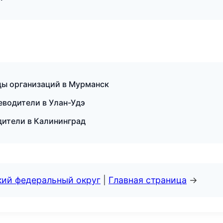
цы организаций в Мурманск
еводители в Улан-Удэ
дители в Калининград
кий федеральный округ
|
Главная страница
→