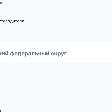
ы
путеводители
ский федеральный округ
к