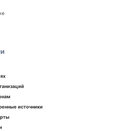
ке
ми
иях
ганизаций
онам
еренные источники
арты
и