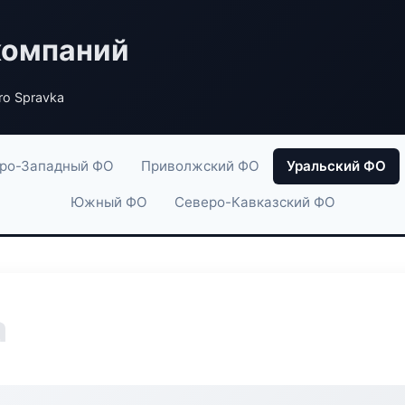
компаний
o Spravka
ро-Западный ФО
Приволжский ФО
Уральский ФО
Южный ФО
Северо-Кавказский ФО
a