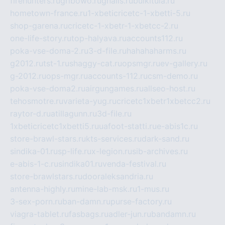
firehunters.ru
gribowo.ru
gnalis.ru
bulkitula.ru
hometown-france.ru
1-xbeticricetc-1-xbetti-5.ru
shop-garena.ru
cricetc-1-xbetr-1-xbetcc-2.ru
one-life-story.ru
top-halyava.ru
accounts112.ru
poka-vse-doma-2.ru
3-d-file.ru
hahahaharms.ru
g2012.ru
tst-1.ru
shaggy-cat.ru
opsmgr.ru
ev-gallery.ru
g-2012.ru
ops-mgr.ru
accounts-112.ru
csm-demo.ru
poka-vse-doma2.ru
airgungames.ru
allseo-host.ru
tehosmotre.ru
varieta-yug.ru
cricetc1xbetr1xbetcc2.ru
raytor-d.ru
atillagunn.ru
3d-file.ru
1xbeticricetc1xbetti5.ru
uafoot-statti.ru
e-abis1c.ru
store-brawl-stars.ru
kts-services.ru
dark-sand.ru
sindika-01.ru
sp-life.ru
x-legion.ru
sib-archives.ru
e-abis-1-c.ru
sindika01.ru
venda-festival.ru
store-brawlstars.ru
dooraleksandria.ru
antenna-highly.ru
mine-lab-msk.ru
1-mus.ru
3-sex-porn.ru
ban-damn.ru
purse-factory.ru
viagra-tablet.ru
fasbags.ru
adler-jun.ru
bandamn.ru