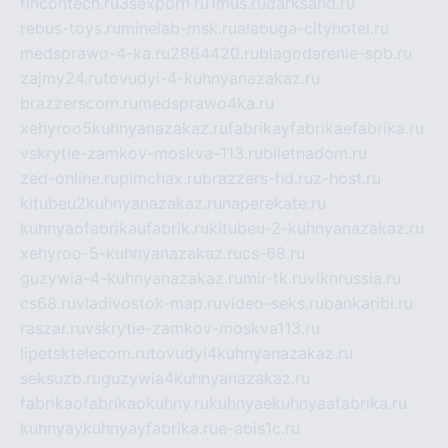
fincontech.ru
3sexporn.ru
1mus.ru
darksand.ru
rebus-toys.ru
minelab-msk.ru
alabuga-cityhotel.ru
medsprawo-4-ka.ru
2864420.ru
blagodarenie-spb.ru
zajmy24.ru
tovudyi-4-kuhnyanazakaz.ru
brazzerscom.ru
medsprawo4ka.ru
xehyroo5kuhnyanazakaz.ru
fabrikayfabrikaefabrika.ru
vskrytie-zamkov-moskva-113.ru
biletnadom.ru
zed-online.ru
pimchax.ru
brazzers-hd.ru
z-host.ru
kitubeu2kuhnyanazakaz.ru
naperekate.ru
kuhnyaofabrikaufabrik.ru
kitubeu-2-kuhnyanazakaz.ru
xehyroo-5-kuhnyanazakaz.ru
cs-68.ru
guzywia-4-kuhnyanazakaz.ru
mir-tk.ru
vlknrussia.ru
cs68.ru
vladivostok-map.ru
video-seks.ru
bankaribi.ru
raszar.ru
vskrytie-zamkov-moskva113.ru
lipetsktelecom.ru
tovudyi4kuhnyanazakaz.ru
seksuzb.ru
guzywia4kuhnyanazakaz.ru
fabrikaofabrikaokuhny.ru
kuhnyaekuhnyaafabrika.ru
kuhnyaykuhnyayfabrika.ru
e-abis1c.ru