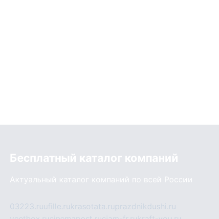
Бесплатный каталог компаний
Актуальный каталог компаний по всей России
03223.ru
ufille.ru
krasotata.ru
prazdnikdushi.ru
veetbox.ru
cinemapost.ru
ciam-fr.ru
kraft-you.ru