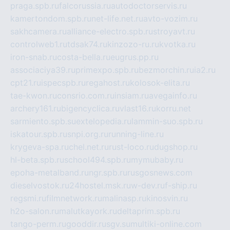
praga.spb.ru
falcorussia.ru
autodoctorservis.ru
kamertondom.spb.ru
net-life.net.ru
avto-vozim.ru
sakhcamera.ru
alliance-electro.spb.ru
stroyavt.ru
controlweb1.ru
tdsak74.ru
kinzozo-ru.ru
kvotka.ru
iron-snab.ru
costa-bella.ru
eugrus.pp.ru
associaciya39.ru
primexpo.spb.ru
bezmorchin.ru
ia2.ru
cpt21.ru
ispecspb.ru
regahost.ru
kolosok-elita.ru
tae-kwon.ru
consrio.com.ru
insiam.ru
avegainfo.ru
archery161.ru
bigencyclica.ru
vlast16.ru
korru.net
sarmiento.spb.su
extelopedia.ru
lammin-suo.spb.ru
iskatour.spb.ru
snpi.org.ru
running-line.ru
krygeva-spa.ru
chel.net.ru
rust-loco.ru
dugshop.ru
hl-beta.spb.ru
school494.spb.ru
mymubaby.ru
epoha-metalband.ru
ngr.spb.ru
rusgosnews.com
dieselvostok.ru
24hostel.msk.ru
w-dev.ru
f-ship.ru
regsmi.ru
filmnetwork.ru
malinasp.ru
kinosvin.ru
h2o-salon.ru
malutkayork.ru
deltaprim.spb.ru
tango-perm.ru
gooddir.ru
sgv.su
multiki-online.com