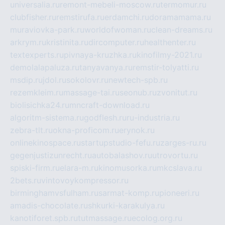
universalia.ru
remont-mebeli-moscow.ru
termomur.ru
clubfisher.ru
remstirufa.ru
erdamchi.ru
doramamama.ru
muraviovka-park.ru
worldofwoman.ru
clean-dreams.ru
arkrym.ru
kristinita.ru
dircomputer.ru
healthenter.ru
textexperts.ru
pivnaya-kruzhka.ru
kinofilmy-2021.ru
demolalapaluza.ru
tanyavanya.ru
remstir-tolyatti.ru
msdip.ru
jdol.ru
sokolovr.ru
newtech-spb.ru
rezemkleim.ru
massage-tai.ru
seonub.ru
zvonitut.ru
biolisichka24.ru
mncraft-download.ru
algoritm-sistema.ru
godflesh.ru
ru-industria.ru
zebra-tlt.ru
okna-proficom.ru
erynok.ru
onlinekinospace.ru
startupstudio-fefu.ru
zarges-ru.ru
gegenjustizunrecht.ru
autobalashov.ru
utrovortu.ru
spiski-firm.ru
elara-m.ru
kinomusorka.ru
mkcslava.ru
2bets.ru
vintovoykompressor.ru
birminghamvsfulham.ru
sarmat-komp.ru
pioneeri.ru
amadis-chocolate.ru
shkurki-karakulya.ru
kanotiforet.spb.ru
tutmassage.ru
ecolog.org.ru