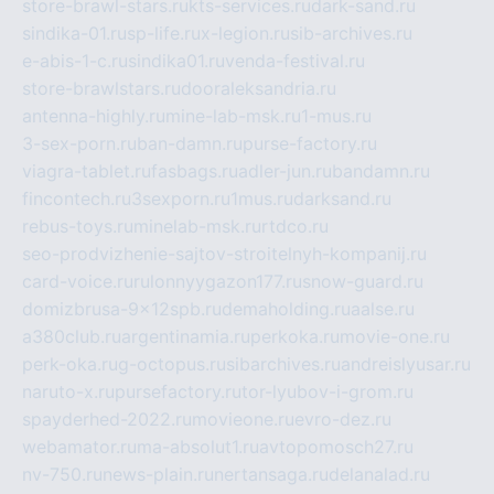
store-brawl-stars.ru
kts-services.ru
dark-sand.ru
sindika-01.ru
sp-life.ru
x-legion.ru
sib-archives.ru
e-abis-1-c.ru
sindika01.ru
venda-festival.ru
store-brawlstars.ru
dooraleksandria.ru
antenna-highly.ru
mine-lab-msk.ru
1-mus.ru
3-sex-porn.ru
ban-damn.ru
purse-factory.ru
viagra-tablet.ru
fasbags.ru
adler-jun.ru
bandamn.ru
fincontech.ru
3sexporn.ru
1mus.ru
darksand.ru
rebus-toys.ru
minelab-msk.ru
rtdco.ru
seo-prodvizhenie-sajtov-stroitelnyh-kompanij.ru
card-voice.ru
rulonnyygazon177.ru
snow-guard.ru
domizbrusa-9x12spb.ru
demaholding.ru
aalse.ru
a380club.ru
argentinamia.ru
perkoka.ru
movie-one.ru
perk-oka.ru
g-octopus.ru
sibarchives.ru
andreislyusar.ru
naruto-x.ru
pursefactory.ru
tor-lyubov-i-grom.ru
spayderhed-2022.ru
movieone.ru
evro-dez.ru
webamator.ru
ma-absolut1.ru
avtopomosch27.ru
nv-750.ru
news-plain.ru
nertansaga.ru
delanalad.ru