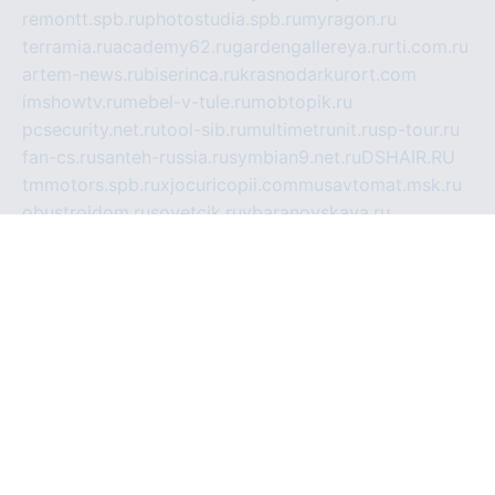
remontt.spb.ru
photostudia.spb.ru
myragon.ru
terramia.ru
academy62.ru
gardengallereya.ru
rti.com.ru
artem-news.ru
biserinca.ru
krasnodarkurort.com
imshowtv.ru
mebel-v-tule.ru
mobtopik.ru
pcsecurity.net.ru
tool-sib.ru
multimetrunit.ru
sp-tour.ru
fan-cs.ru
santeh-russia.ru
symbian9.net.ru
DSHAIR.RU
tmmotors.spb.ru
xjocuricopii.com
musavtomat.msk.ru
obustrojdom.ru
sovetcik.ru
ybaranovskaya.ru
ppknews.ru
cult-alshei.ru
JAPANRUSSIA.RU
proekciyamebel.ru
imper-finans.ru
rim.org.ru
glamourai.ru
brassminus.ru
zabor-pro.ru
ftn.pp.ru
dorogoe58.ru
laimengpacker.ru
kuzova-zapchasti.ru
sageerp.ru
taxodrom.ru
dsrazvitie.ru
hardcity.net.ru
ratinghomegames.ru
topservice25.ru
gubernyan.ru
gtglasslined.ru
ii4.ru
tssport.spb.ru
andorra24.com
blackwallstreet.ru
oboimos.ru
optim-doors.com.ru
ikuch.ru
nycr.org.ru
npa21.ru
vremya-ch.spb.ru
desert000.ru
ivtorgi.ru
ifiori.ru
catalog-statei.ru