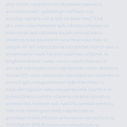
smp-forum.ru
bastion-td.ru
kosmoscreative.ru
avrmotors.ru
art-galadesign.ru
tiffany-c.ru
ecostep-samara.ru
d-p.spb.ru
галактика73.рф
sko.com.ru
davitamebel-spb.ru
fotsis.ru
tesiaes.ru
kokoroyari.spb.ru
blesna-kazan.ru
mossilver.ru
lenderoq.ru
sergeydobrin.ru
tochkazvuka.msk.ru
people-of-art.ru
bezzubova.ru
clubtibet.ru
orior-aks.ru
dynamoauto.ru
szk-favorit.ru
carlines.ru
flatnsk.ru
kingbolenskaner.ru
alex-motor.ru
astroline.net.ru
act1.spb.ru
polyglot.com.ru
gidlipetsk.ru
ooo-driada.ru
detsad125.ru
mir-zdoroviya.ru
bruslanovo.ru
siterem.ru
council.spb.ru
лодкипатриот.рф
kafekolizey.ru
iclub.net.ru
gazon-easy.ru
sugarepilekb.ru
grinox.ru
pylesostineco.ru
msts-ozarenie.ru
kameryjooan.ru
artemovskij.ru
dopler.spb.ru
aid70.ru
metall-perm.ru
ndm.msk.ru
ratingzooshop.ru
apiaccess.ru
globalautotrade.info
bezverhovskoe.ru
drsschool.ru
ZOOSMART.SPB.RU
dalakony.ru
medikijob.ru