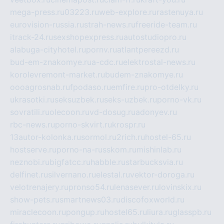
mega-press.ru
03223.ru
web-explore.ru
rastenuya.ru
eurovision-russia.ru
strah-news.ru
freeride-team.ru
itrack-24.ru
sexshopexpress.ru
autostudiopro.ru
alabuga-cityhotel.ru
pornv.ru
atlantpereezd.ru
bud-em-znakomye.ru
a-cdc.ru
elektrostal-news.ru
korolevremont-market.ru
budem-znakomye.ru
oooagrosnab.ru
fpodaso.ru
emfire.ru
pro-otdelky.ru
ukrasotki.ru
seksuzbek.ru
seks-uzbek.ru
porno-vk.ru
sovratili.ru
olecoon.ru
vd-dosug.ru
adonyev.ru
rbc-news.ru
porno-skvirt.ru
krospr.ru
13autor-kolonka.ru
sormol.ru
2rich.ru
hostel-65.ru
hostserve.ru
porno-na-russkom.ru
mishinlab.ru
neznobi.ru
bigfatcc.ru
habble.ru
starbucksvia.ru
delfinet.ru
silvernano.ru
elestal.ru
vektor-doroga.ru
velotrenajery.ru
pronso54.ru
lenasever.ru
lovinskix.ru
show-pets.ru
smartnews03.ru
discofoxworld.ru
miraclecoon.ru
pongup.ru
hostel65.ru
liura.ru
glasspb.ru