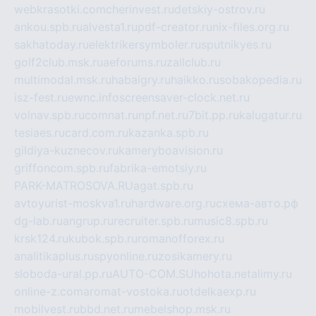
webkrasotki.com
cherinvest.ru
detskiy-ostrov.ru
ankou.spb.ru
alvesta1.ru
pdf-creator.ru
nix-files.org.ru
sakhatoday.ru
elektrikersymboler.ru
sputnikyes.ru
golf2club.msk.ru
aeforums.ru
zallclub.ru
multimodal.msk.ru
habaigry.ru
haikko.ru
sobakopedia.ru
isz-fest.ru
ewnc.info
screensaver-clock.net.ru
volnav.spb.ru
comnat.ru
npf.net.ru
7bit.pp.ru
kalugatur.ru
tesiaes.ru
card.com.ru
kazanka.spb.ru
gildiya-kuznecov.ru
kameryboavision.ru
griffoncom.spb.ru
fabrika-emotsiy.ru
PARK-MATROSOVA.RU
agat.spb.ru
avtoyurist-moskva1.ru
hardware.org.ru
схема-авто.рф
dg-lab.ru
angrup.ru
recruiter.spb.ru
music8.spb.ru
krsk124.ru
kubok.spb.ru
romanofforex.ru
analitikaplus.ru
spyonline.ru
zosikamery.ru
sloboda-ural.pp.ru
AUTO-COM.SU
hohota.net
alimy.ru
online-z.com
aromat-vostoka.ru
otdelkaexp.ru
mobilvest.ru
bbd.net.ru
mebelshop.msk.ru