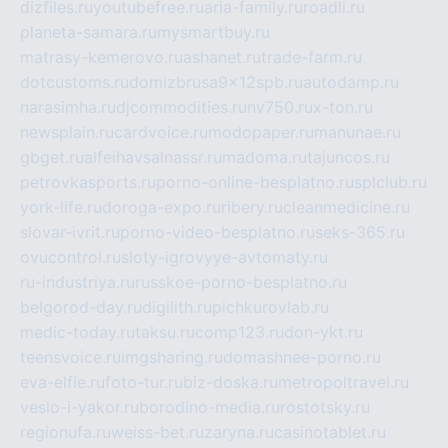
dizfiles.ru
youtubefree.ru
aria-family.ru
roadli.ru
planeta-samara.ru
mysmartbuy.ru
matrasy-kemerovo.ru
ashanet.ru
trade-farm.ru
dotcustoms.ru
domizbrusa9x12spb.ru
autodamp.ru
narasimha.ru
djcommodities.ru
nv750.ru
x-ton.ru
newsplain.ru
cardvoice.ru
modopaper.ru
manunae.ru
gbget.ru
alfeihavsalnassr.ru
madoma.ru
tajuncos.ru
petrovkasports.ru
porno-online-besplatno.ru
splclub.ru
york-life.ru
doroga-expo.ru
ribery.ru
cleanmedicine.ru
slovar-ivrit.ru
porno-video-besplatno.ru
seks-365.ru
ovucontrol.ru
sloty-igrovyye-avtomaty.ru
ru-industriya.ru
russkoe-porno-besplatno.ru
belgorod-day.ru
digilith.ru
pichkurovlab.ru
medic-today.ru
taksu.ru
comp123.ru
don-ykt.ru
teensvoice.ru
imgsharing.ru
domashnee-porno.ru
eva-elfie.ru
foto-tur.ru
biz-doska.ru
metropoltravel.ru
veslo-i-yakor.ru
borodino-media.ru
rostotsky.ru
regionufa.ru
weiss-bet.ru
zaryna.ru
casinotablet.ru