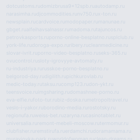
dotcustoms.ru
domizbrusa9x12spb.ru
autodamp.ru
narasimha.ru
djcommodities.ru
nv750.ru
x-ton.ru
newsplain.ru
cardvoice.ru
modopaper.ru
manunae.ru
gbget.ru
alfeihavsalnassr.ru
madoma.ru
tajuncos.ru
petrovkasports.ru
porno-online-besplatno.ru
splclub.ru
york-life.ru
doroga-expo.ru
ribery.ru
cleanmedicine.ru
slovar-ivrit.ru
porno-video-besplatno.ru
seks-365.ru
ovucontrol.ru
sloty-igrovyye-avtomaty.ru
ru-industriya.ru
russkoe-porno-besplatno.ru
belgorod-day.ru
digilith.ru
pichkurovlab.ru
medic-today.ru
taksu.ru
comp123.ru
don-ykt.ru
teensvoice.ru
imgsharing.ru
domashnee-porno.ru
eva-elfie.ru
foto-tur.ru
biz-doska.ru
metropoltravel.ru
veslo-i-yakor.ru
borodino-media.ru
rostotsky.ru
regionufa.ru
weiss-bet.ru
zaryna.ru
casinotablet.ru
universalia.ru
remont-mebeli-moscow.ru
termomur.ru
clubfisher.ru
remstirufa.ru
erdamchi.ru
doramamama.ru
muraviovka-park.ru
worldofwoman.ru
clean-dreams.ru