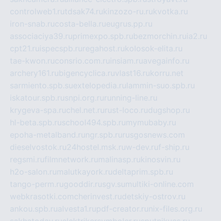
controlweb1.ru
tdsak74.ru
kinzozo-ru.ru
kvotka.ru
iron-snab.ru
costa-bella.ru
eugrus.pp.ru
associaciya39.ru
primexpo.spb.ru
bezmorchin.ru
ia2.ru
cpt21.ru
ispecspb.ru
regahost.ru
kolosok-elita.ru
tae-kwon.ru
consrio.com.ru
insiam.ru
avegainfo.ru
archery161.ru
bigencyclica.ru
vlast16.ru
korru.net
sarmiento.spb.su
extelopedia.ru
lammin-suo.spb.ru
iskatour.spb.ru
snpi.org.ru
running-line.ru
krygeva-spa.ru
chel.net.ru
rust-loco.ru
dugshop.ru
hl-beta.spb.ru
school494.spb.ru
mymubaby.ru
epoha-metalband.ru
ngr.spb.ru
rusgosnews.com
dieselvostok.ru
24hostel.msk.ru
w-dev.ru
f-ship.ru
regsmi.ru
filmnetwork.ru
malinasp.ru
kinosvin.ru
h2o-salon.ru
malutkayork.ru
deltaprim.spb.ru
tango-perm.ru
gooddir.ru
sgv.su
multiki-online.com
webkrasotki.com
cherinvest.ru
detskiy-ostrov.ru
ankou.spb.ru
alvesta1.ru
pdf-creator.ru
nix-files.org.ru
sakhatoday.ru
elektrikersymboler.ru
sputnikyes.ru