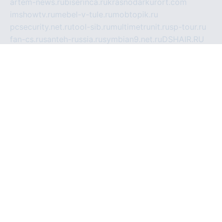
artem-news.ru
biserinca.ru
krasnodarkurort.com
imshowtv.ru
mebel-v-tule.ru
mobtopik.ru
pcsecurity.net.ru
tool-sib.ru
multimetrunit.ru
sp-tour.ru
fan-cs.ru
santeh-russia.ru
symbian9.net.ru
DSHAIR.RU
tmmotors.spb.ru
xjocuricopii.com
musavtomat.msk.ru
obustrojdom.ru
sovetcik.ru
ybaranovskaya.ru
ppknews.ru
cult-alshei.ru
JAPANRUSSIA.RU
proekciyamebel.ru
imper-finans.ru
rim.org.ru
glamourai.ru
brassminus.ru
zabor-pro.ru
ftn.pp.ru
dorogoe58.ru
laimengpacker.ru
kuzova-zapchasti.ru
sageerp.ru
taxodrom.ru
dsrazvitie.ru
hardcity.net.ru
ratinghomegames.ru
topservice25.ru
gubernyan.ru
gtglasslined.ru
ii4.ru
tssport.spb.ru
andorra24.com
blackwallstreet.ru
oboimos.ru
optim-doors.com.ru
ikuch.ru
nycr.org.ru
npa21.ru
vremya-ch.spb.ru
desert000.ru
ivtorgi.ru
ifiori.ru
catalog-statei.ru
dcv.org.ru
spetsmaster174.ru
ipkameryhiseeu.ru
dum26.ru
ruspol.spb.ru
fr-opendp.ru
kam-solnyshko.ru