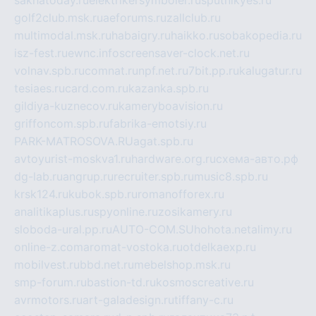
golf2club.msk.ru
aeforums.ru
zallclub.ru
multimodal.msk.ru
habaigry.ru
haikko.ru
sobakopedia.ru
isz-fest.ru
ewnc.info
screensaver-clock.net.ru
volnav.spb.ru
comnat.ru
npf.net.ru
7bit.pp.ru
kalugatur.ru
tesiaes.ru
card.com.ru
kazanka.spb.ru
gildiya-kuznecov.ru
kameryboavision.ru
griffoncom.spb.ru
fabrika-emotsiy.ru
PARK-MATROSOVA.RU
agat.spb.ru
avtoyurist-moskva1.ru
hardware.org.ru
схема-авто.рф
dg-lab.ru
angrup.ru
recruiter.spb.ru
music8.spb.ru
krsk124.ru
kubok.spb.ru
romanofforex.ru
analitikaplus.ru
spyonline.ru
zosikamery.ru
sloboda-ural.pp.ru
AUTO-COM.SU
hohota.net
alimy.ru
online-z.com
aromat-vostoka.ru
otdelkaexp.ru
mobilvest.ru
bbd.net.ru
mebelshop.msk.ru
smp-forum.ru
bastion-td.ru
kosmoscreative.ru
avrmotors.ru
art-galadesign.ru
tiffany-c.ru