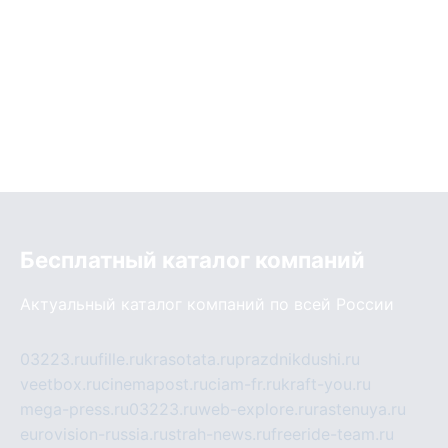
Бесплатный каталог компаний
Актуальный каталог компаний по всей России
03223.ru
ufille.ru
krasotata.ru
prazdnikdushi.ru
veetbox.ru
cinemapost.ru
ciam-fr.ru
kraft-you.ru
mega-press.ru
03223.ru
web-explore.ru
rastenuya.ru
eurovision-russia.ru
strah-news.ru
freeride-team.ru