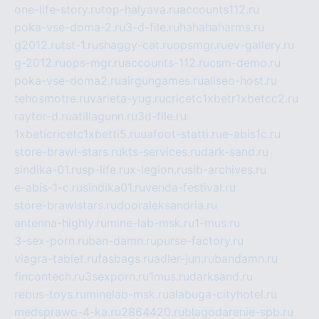
one-life-story.ru
top-halyava.ru
accounts112.ru
poka-vse-doma-2.ru
3-d-file.ru
hahahaharms.ru
g2012.ru
tst-1.ru
shaggy-cat.ru
opsmgr.ru
ev-gallery.ru
g-2012.ru
ops-mgr.ru
accounts-112.ru
csm-demo.ru
poka-vse-doma2.ru
airgungames.ru
allseo-host.ru
tehosmotre.ru
varieta-yug.ru
cricetc1xbetr1xbetcc2.ru
raytor-d.ru
atillagunn.ru
3d-file.ru
1xbeticricetc1xbetti5.ru
uafoot-statti.ru
e-abis1c.ru
store-brawl-stars.ru
kts-services.ru
dark-sand.ru
sindika-01.ru
sp-life.ru
x-legion.ru
sib-archives.ru
e-abis-1-c.ru
sindika01.ru
venda-festival.ru
store-brawlstars.ru
dooraleksandria.ru
antenna-highly.ru
mine-lab-msk.ru
1-mus.ru
3-sex-porn.ru
ban-damn.ru
purse-factory.ru
viagra-tablet.ru
fasbags.ru
adler-jun.ru
bandamn.ru
fincontech.ru
3sexporn.ru
1mus.ru
darksand.ru
rebus-toys.ru
minelab-msk.ru
alabuga-cityhotel.ru
medsprawo-4-ka.ru
2864420.ru
blagodarenie-spb.ru