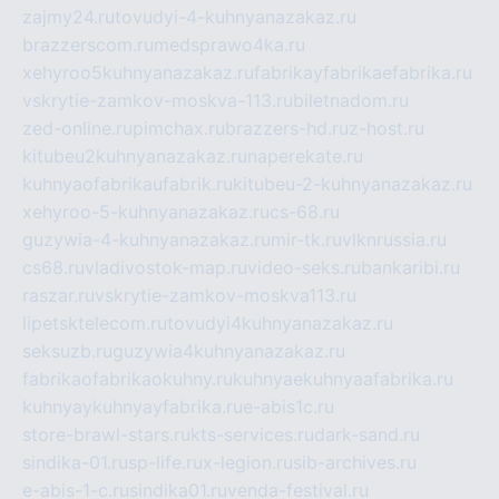
zajmy24.ru
tovudyi-4-kuhnyanazakaz.ru
brazzerscom.ru
medsprawo4ka.ru
xehyroo5kuhnyanazakaz.ru
fabrikayfabrikaefabrika.ru
vskrytie-zamkov-moskva-113.ru
biletnadom.ru
zed-online.ru
pimchax.ru
brazzers-hd.ru
z-host.ru
kitubeu2kuhnyanazakaz.ru
naperekate.ru
kuhnyaofabrikaufabrik.ru
kitubeu-2-kuhnyanazakaz.ru
xehyroo-5-kuhnyanazakaz.ru
cs-68.ru
guzywia-4-kuhnyanazakaz.ru
mir-tk.ru
vlknrussia.ru
cs68.ru
vladivostok-map.ru
video-seks.ru
bankaribi.ru
raszar.ru
vskrytie-zamkov-moskva113.ru
lipetsktelecom.ru
tovudyi4kuhnyanazakaz.ru
seksuzb.ru
guzywia4kuhnyanazakaz.ru
fabrikaofabrikaokuhny.ru
kuhnyaekuhnyaafabrika.ru
kuhnyaykuhnyayfabrika.ru
e-abis1c.ru
store-brawl-stars.ru
kts-services.ru
dark-sand.ru
sindika-01.ru
sp-life.ru
x-legion.ru
sib-archives.ru
e-abis-1-c.ru
sindika01.ru
venda-festival.ru