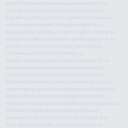
itrack-24.ru
sexshopexpress.ru
autostudiopro.ru
alabuga-cityhotel.ru
pornv.ru
atlantpereezd.ru
bud-em-znakomye.ru
a-cdc.ru
elektrostal-news.ru
korolevremont-market.ru
budem-znakomye.ru
oooagrosnab.ru
fpodaso.ru
emfire.ru
pro-otdelky.ru
ukrasotki.ru
seksuzbek.ru
seks-uzbek.ru
porno-vk.ru
sovratili.ru
olecoon.ru
vd-dosug.ru
adonyev.ru
rbc-news.ru
porno-skvirt.ru
krospr.ru
13autor-kolonka.ru
sormol.ru
2rich.ru
hostel-65.ru
hostserve.ru
porno-na-russkom.ru
mishinlab.ru
neznobi.ru
bigfatcc.ru
habble.ru
starbucksvia.ru
delfinet.ru
silvernano.ru
elestal.ru
vektor-doroga.ru
velotrenajery.ru
pronso54.ru
lenasever.ru
lovinskix.ru
show-pets.ru
smartnews03.ru
discofoxworld.ru
miraclecoon.ru
pongup.ru
hostel65.ru
liura.ru
glasspb.ru
firehunters.ru
gribowo.ru
gnalis.ru
bulkitula.ru
hometown-france.ru
1-xbeticricetc-1-xbetti-5.ru
shop-garena.ru
cricetc-1-xbetr-1-xbetcc-2.ru