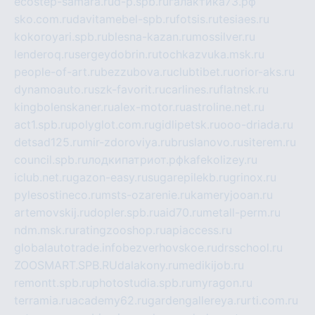
ecostep-samara.ru
d-p.spb.ru
галактика73.рф
sko.com.ru
davitamebel-spb.ru
fotsis.ru
tesiaes.ru
kokoroyari.spb.ru
blesna-kazan.ru
mossilver.ru
lenderoq.ru
sergeydobrin.ru
tochkazvuka.msk.ru
people-of-art.ru
bezzubova.ru
clubtibet.ru
orior-aks.ru
dynamoauto.ru
szk-favorit.ru
carlines.ru
flatnsk.ru
kingbolenskaner.ru
alex-motor.ru
astroline.net.ru
act1.spb.ru
polyglot.com.ru
gidlipetsk.ru
ooo-driada.ru
detsad125.ru
mir-zdoroviya.ru
bruslanovo.ru
siterem.ru
council.spb.ru
лодкипатриот.рф
kafekolizey.ru
iclub.net.ru
gazon-easy.ru
sugarepilekb.ru
grinox.ru
pylesostineco.ru
msts-ozarenie.ru
kameryjooan.ru
artemovskij.ru
dopler.spb.ru
aid70.ru
metall-perm.ru
ndm.msk.ru
ratingzooshop.ru
apiaccess.ru
globalautotrade.info
bezverhovskoe.ru
drsschool.ru
ZOOSMART.SPB.RU
dalakony.ru
medikijob.ru
remontt.spb.ru
photostudia.spb.ru
myragon.ru
terramia.ru
academy62.ru
gardengallereya.ru
rti.com.ru