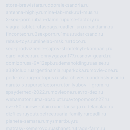
store-brawlstars.ru
dooraleksandria.ru
antenna-highly.ru
mine-lab-msk.ru
1-mus.ru
3-sex-porn.ru
ban-damn.ru
purse-factory.ru
viagra-tablet.ru
fasbags.ru
adler-jun.ru
bandamn.ru
fincontech.ru
3sexporn.ru
1mus.ru
darksand.ru
rebus-toys.ru
minelab-msk.ru
rtdco.ru
seo-prodvizhenie-sajtov-stroitelnyh-kompanij.ru
card-voice.ru
rulonnyygazon177.ru
snow-guard.ru
domizbrusa-9x12spb.ru
demaholding.ru
aalse.ru
a380club.ru
argentinamia.ru
perkoka.ru
movie-one.ru
perk-oka.ru
g-octopus.ru
sibarchives.ru
andreislyusar.ru
naruto-x.ru
pursefactory.ru
tor-lyubov-i-grom.ru
spayderhed-2022.ru
movieone.ru
evro-dez.ru
webamator.ru
ma-absolut1.ru
avtopomosch27.ru
nv-750.ru
news-plain.ru
nertansaga.ru
delanalad.ru
dizfiles.ru
youtubefree.ru
aria-family.ru
roadli.ru
planeta-samara.ru
mysmartbuy.ru
matrasy-kemerovo.ru
ashanet.ru
trade-farm.ru