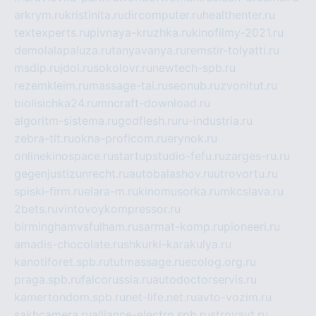
arkrym.ru
kristinita.ru
dircomputer.ru
healthenter.ru
textexperts.ru
pivnaya-kruzhka.ru
kinofilmy-2021.ru
demolalapaluza.ru
tanyavanya.ru
remstir-tolyatti.ru
msdip.ru
jdol.ru
sokolovr.ru
newtech-spb.ru
rezemkleim.ru
massage-tai.ru
seonub.ru
zvonitut.ru
biolisichka24.ru
mncraft-download.ru
algoritm-sistema.ru
godflesh.ru
ru-industria.ru
zebra-tlt.ru
okna-proficom.ru
erynok.ru
onlinekinospace.ru
startupstudio-fefu.ru
zarges-ru.ru
gegenjustizunrecht.ru
autobalashov.ru
utrovortu.ru
spiski-firm.ru
elara-m.ru
kinomusorka.ru
mkcslava.ru
2bets.ru
vintovoykompressor.ru
birminghamvsfulham.ru
sarmat-komp.ru
pioneeri.ru
amadis-chocolate.ru
shkurki-karakulya.ru
kanotiforet.spb.ru
tutmassage.ru
ecolog.org.ru
praga.spb.ru
falcorussia.ru
autodoctorservis.ru
kamertondom.spb.ru
net-life.net.ru
avto-vozim.ru
sakhcamera.ru
alliance-electro.spb.ru
stroyavt.ru