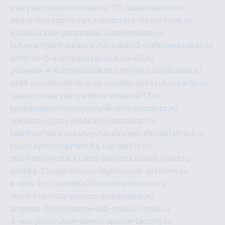
vskrytie-zamkov-moskva-113.ru
biletnadom.ru
zed-online.ru
pimchax.ru
brazzers-hd.ru
z-host.ru
kitubeu2kuhnyanazakaz.ru
naperekate.ru
kuhnyaofabrikaufabrik.ru
kitubeu-2-kuhnyanazakaz.ru
xehyroo-5-kuhnyanazakaz.ru
cs-68.ru
guzywia-4-kuhnyanazakaz.ru
mir-tk.ru
vlknrussia.ru
cs68.ru
vladivostok-map.ru
video-seks.ru
bankaribi.ru
raszar.ru
vskrytie-zamkov-moskva113.ru
lipetsktelecom.ru
tovudyi4kuhnyanazakaz.ru
seksuzb.ru
guzywia4kuhnyanazakaz.ru
fabrikaofabrikaokuhny.ru
kuhnyaekuhnyaafabrika.ru
kuhnyaykuhnyayfabrika.ru
e-abis1c.ru
store-brawl-stars.ru
kts-services.ru
dark-sand.ru
sindika-01.ru
sp-life.ru
x-legion.ru
sib-archives.ru
e-abis-1-c.ru
sindika01.ru
venda-festival.ru
store-brawlstars.ru
dooraleksandria.ru
antenna-highly.ru
mine-lab-msk.ru
1-mus.ru
3-sex-porn.ru
ban-damn.ru
purse-factory.ru