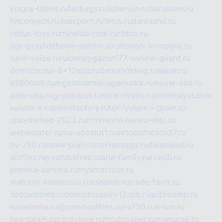
viagra-tablet.ru
fasbags.ru
adler-jun.ru
bandamn.ru
fincontech.ru
3sexporn.ru
1mus.ru
darksand.ru
rebus-toys.ru
minelab-msk.ru
rtdco.ru
seo-prodvizhenie-sajtov-stroitelnyh-kompanij.ru
card-voice.ru
rulonnyygazon177.ru
snow-guard.ru
domizbrusa-9x12spb.ru
demaholding.ru
aalse.ru
a380club.ru
argentinamia.ru
perkoka.ru
movie-one.ru
perk-oka.ru
g-octopus.ru
sibarchives.ru
andreislyusar.ru
naruto-x.ru
pursefactory.ru
tor-lyubov-i-grom.ru
spayderhed-2022.ru
movieone.ru
evro-dez.ru
webamator.ru
ma-absolut1.ru
avtopomosch27.ru
nv-750.ru
news-plain.ru
nertansaga.ru
delanalad.ru
dizfiles.ru
youtubefree.ru
aria-family.ru
roadli.ru
planeta-samara.ru
mysmartbuy.ru
matrasy-kemerovo.ru
ashanet.ru
trade-farm.ru
dotcustoms.ru
domizbrusa9x12spb.ru
autodamp.ru
narasimha.ru
djcommodities.ru
nv750.ru
x-ton.ru
newsplain.ru
cardvoice.ru
modopaper.ru
manunae.ru