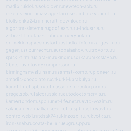
msdip.ru
jdol.ru
sokolovr.ru
newtech-spb.ru
rezemkleim.ru
massage-tai.ru
seonub.ru
zvonitut.ru
biolisichka24.ru
mncraft-download.ru
algoritm-sistema.ru
godflesh.ru
ru-industria.ru
zebra-tlt.ru
okna-proficom.ru
erynok.ru
onlinekinospace.ru
startupstudio-fefu.ru
zarges-ru.ru
gegenjustizunrecht.ru
autobalashov.ru
utrovortu.ru
spiski-firm.ru
elara-m.ru
kinomusorka.ru
mkcslava.ru
2bets.ru
vintovoykompressor.ru
birminghamvsfulham.ru
sarmat-komp.ru
pioneeri.ru
amadis-chocolate.ru
shkurki-karakulya.ru
kanotiforet.spb.ru
tutmassage.ru
ecolog.org.ru
praga.spb.ru
falcorussia.ru
autodoctorservis.ru
kamertondom.spb.ru
net-life.net.ru
avto-vozim.ru
sakhcamera.ru
alliance-electro.spb.ru
stroyavt.ru
controlweb1.ru
tdsak74.ru
kinzozo-ru.ru
kvotka.ru
iron-snab.ru
costa-bella.ru
eugrus.pp.ru
associaciya39.ru
primexpo.spb.ru
bezmorchin.ru
ia2.ru