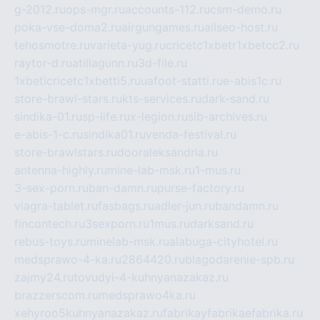
g-2012.ru
ops-mgr.ru
accounts-112.ru
csm-demo.ru
poka-vse-doma2.ru
airgungames.ru
allseo-host.ru
tehosmotre.ru
varieta-yug.ru
cricetc1xbetr1xbetcc2.ru
raytor-d.ru
atillagunn.ru
3d-file.ru
1xbeticricetc1xbetti5.ru
uafoot-statti.ru
e-abis1c.ru
store-brawl-stars.ru
kts-services.ru
dark-sand.ru
sindika-01.ru
sp-life.ru
x-legion.ru
sib-archives.ru
e-abis-1-c.ru
sindika01.ru
venda-festival.ru
store-brawlstars.ru
dooraleksandria.ru
antenna-highly.ru
mine-lab-msk.ru
1-mus.ru
3-sex-porn.ru
ban-damn.ru
purse-factory.ru
viagra-tablet.ru
fasbags.ru
adler-jun.ru
bandamn.ru
fincontech.ru
3sexporn.ru
1mus.ru
darksand.ru
rebus-toys.ru
minelab-msk.ru
alabuga-cityhotel.ru
medsprawo-4-ka.ru
2864420.ru
blagodarenie-spb.ru
zajmy24.ru
tovudyi-4-kuhnyanazakaz.ru
brazzerscom.ru
medsprawo4ka.ru
xehyroo5kuhnyanazakaz.ru
fabrikayfabrikaefabrika.ru