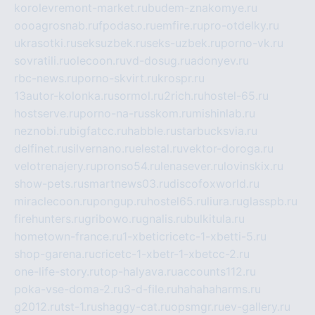
korolevremont-market.ru
budem-znakomye.ru
oooagrosnab.ru
fpodaso.ru
emfire.ru
pro-otdelky.ru
ukrasotki.ru
seksuzbek.ru
seks-uzbek.ru
porno-vk.ru
sovratili.ru
olecoon.ru
vd-dosug.ru
adonyev.ru
rbc-news.ru
porno-skvirt.ru
krospr.ru
13autor-kolonka.ru
sormol.ru
2rich.ru
hostel-65.ru
hostserve.ru
porno-na-russkom.ru
mishinlab.ru
neznobi.ru
bigfatcc.ru
habble.ru
starbucksvia.ru
delfinet.ru
silvernano.ru
elestal.ru
vektor-doroga.ru
velotrenajery.ru
pronso54.ru
lenasever.ru
lovinskix.ru
show-pets.ru
smartnews03.ru
discofoxworld.ru
miraclecoon.ru
pongup.ru
hostel65.ru
liura.ru
glasspb.ru
firehunters.ru
gribowo.ru
gnalis.ru
bulkitula.ru
hometown-france.ru
1-xbeticricetc-1-xbetti-5.ru
shop-garena.ru
cricetc-1-xbetr-1-xbetcc-2.ru
one-life-story.ru
top-halyava.ru
accounts112.ru
poka-vse-doma-2.ru
3-d-file.ru
hahahaharms.ru
g2012.ru
tst-1.ru
shaggy-cat.ru
opsmgr.ru
ev-gallery.ru