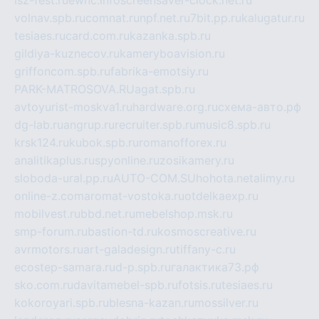
volnav.spb.ru
comnat.ru
npf.net.ru
7bit.pp.ru
kalugatur.ru
tesiaes.ru
card.com.ru
kazanka.spb.ru
gildiya-kuznecov.ru
kameryboavision.ru
griffoncom.spb.ru
fabrika-emotsiy.ru
PARK-MATROSOVA.RU
agat.spb.ru
avtoyurist-moskva1.ru
hardware.org.ru
схема-авто.рф
dg-lab.ru
angrup.ru
recruiter.spb.ru
music8.spb.ru
krsk124.ru
kubok.spb.ru
romanofforex.ru
analitikaplus.ru
spyonline.ru
zosikamery.ru
sloboda-ural.pp.ru
AUTO-COM.SU
hohota.net
alimy.ru
online-z.com
aromat-vostoka.ru
otdelkaexp.ru
mobilvest.ru
bbd.net.ru
mebelshop.msk.ru
smp-forum.ru
bastion-td.ru
kosmoscreative.ru
avrmotors.ru
art-galadesign.ru
tiffany-c.ru
ecostep-samara.ru
d-p.spb.ru
галактика73.рф
sko.com.ru
davitamebel-spb.ru
fotsis.ru
tesiaes.ru
kokoroyari.spb.ru
blesna-kazan.ru
mossilver.ru