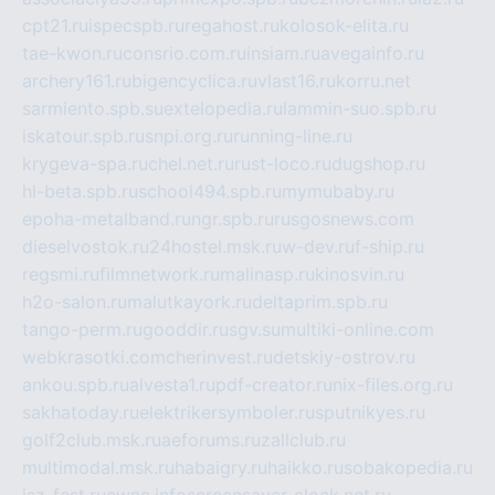
cpt21.ru
ispecspb.ru
regahost.ru
kolosok-elita.ru
tae-kwon.ru
consrio.com.ru
insiam.ru
avegainfo.ru
archery161.ru
bigencyclica.ru
vlast16.ru
korru.net
sarmiento.spb.su
extelopedia.ru
lammin-suo.spb.ru
iskatour.spb.ru
snpi.org.ru
running-line.ru
krygeva-spa.ru
chel.net.ru
rust-loco.ru
dugshop.ru
hl-beta.spb.ru
school494.spb.ru
mymubaby.ru
epoha-metalband.ru
ngr.spb.ru
rusgosnews.com
dieselvostok.ru
24hostel.msk.ru
w-dev.ru
f-ship.ru
regsmi.ru
filmnetwork.ru
malinasp.ru
kinosvin.ru
h2o-salon.ru
malutkayork.ru
deltaprim.spb.ru
tango-perm.ru
gooddir.ru
sgv.su
multiki-online.com
webkrasotki.com
cherinvest.ru
detskiy-ostrov.ru
ankou.spb.ru
alvesta1.ru
pdf-creator.ru
nix-files.org.ru
sakhatoday.ru
elektrikersymboler.ru
sputnikyes.ru
golf2club.msk.ru
aeforums.ru
zallclub.ru
multimodal.msk.ru
habaigry.ru
haikko.ru
sobakopedia.ru
isz-fest.ru
ewnc.info
screensaver-clock.net.ru