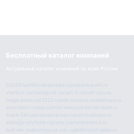
Бесплатный каталог компаний
Актуальный каталог компаний по всей России
03223.ru
ufille.ru
krasotata.ru
prazdnikdushi.ru
veetbox.ru
cinemapost.ru
ciam-fr.ru
kraft-you.ru
mega-press.ru
03223.ru
web-explore.ru
rastenuya.ru
eurovision-russia.ru
strah-news.ru
freeride-team.ru
itrack-24.ru
sexshopexpress.ru
autostudiopro.ru
alabuga-cityhotel.ru
pornv.ru
atlantpereezd.ru
bud-em-znakomye.ru
a-cdc.ru
elektrostal-news.ru