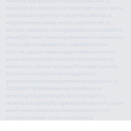
lenderoq.ru
sergeydobrin.ru
tochkazvuka.msk.ru
people-of-art.ru
bezzubova.ru
clubtibet.ru
orior-aks.ru
dynamoauto.ru
szk-favorit.ru
carlines.ru
flatnsk.ru
kingbolenskaner.ru
alex-motor.ru
astroline.net.ru
act1.spb.ru
polyglot.com.ru
gidlipetsk.ru
ooo-driada.ru
detsad125.ru
mir-zdoroviya.ru
bruslanovo.ru
siterem.ru
council.spb.ru
лодкипатриот.рф
kafekolizey.ru
iclub.net.ru
gazon-easy.ru
sugarepilekb.ru
grinox.ru
pylesostineco.ru
msts-ozarenie.ru
kameryjooan.ru
artemovskij.ru
dopler.spb.ru
aid70.ru
metall-perm.ru
ndm.msk.ru
ratingzooshop.ru
apiaccess.ru
globalautotrade.info
bezverhovskoe.ru
drsschool.ru
ZOOSMART.SPB.RU
dalakony.ru
medikijob.ru
remontt.spb.ru
photostudia.spb.ru
myragon.ru
terramia.ru
academy62.ru
gardengallereya.ru
rti.com.ru
artem-news.ru
biserinca.ru
krasnodarkurort.com
imshowtv.ru
mebel-v-tule.ru
mobtopik.ru
pcsecurity.net.ru
tool-sib.ru
multimetrunit.ru
sp-tour.ru