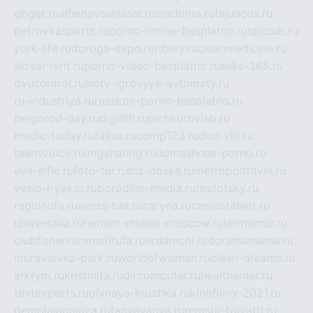
gbget.ru
alfeihavsalnassr.ru
madoma.ru
tajuncos.ru
petrovkasports.ru
porno-online-besplatno.ru
splclub.ru
york-life.ru
doroga-expo.ru
ribery.ru
cleanmedicine.ru
slovar-ivrit.ru
porno-video-besplatno.ru
seks-365.ru
ovucontrol.ru
sloty-igrovyye-avtomaty.ru
ru-industriya.ru
russkoe-porno-besplatno.ru
belgorod-day.ru
digilith.ru
pichkurovlab.ru
medic-today.ru
taksu.ru
comp123.ru
don-ykt.ru
teensvoice.ru
imgsharing.ru
domashnee-porno.ru
eva-elfie.ru
foto-tur.ru
biz-doska.ru
metropoltravel.ru
veslo-i-yakor.ru
borodino-media.ru
rostotsky.ru
regionufa.ru
weiss-bet.ru
zaryna.ru
casinotablet.ru
universalia.ru
remont-mebeli-moscow.ru
termomur.ru
clubfisher.ru
remstirufa.ru
erdamchi.ru
doramamama.ru
muraviovka-park.ru
worldofwoman.ru
clean-dreams.ru
arkrym.ru
kristinita.ru
dircomputer.ru
healthenter.ru
textexperts.ru
pivnaya-kruzhka.ru
kinofilmy-2021.ru
demolalapaluza.ru
tanyavanya.ru
remstir-tolyatti.ru