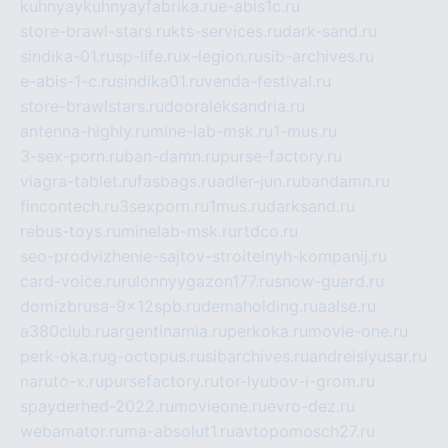
kuhnyaykuhnyayfabrika.ru
e-abis1c.ru
store-brawl-stars.ru
kts-services.ru
dark-sand.ru
sindika-01.ru
sp-life.ru
x-legion.ru
sib-archives.ru
e-abis-1-c.ru
sindika01.ru
venda-festival.ru
store-brawlstars.ru
dooraleksandria.ru
antenna-highly.ru
mine-lab-msk.ru
1-mus.ru
3-sex-porn.ru
ban-damn.ru
purse-factory.ru
viagra-tablet.ru
fasbags.ru
adler-jun.ru
bandamn.ru
fincontech.ru
3sexporn.ru
1mus.ru
darksand.ru
rebus-toys.ru
minelab-msk.ru
rtdco.ru
seo-prodvizhenie-sajtov-stroitelnyh-kompanij.ru
card-voice.ru
rulonnyygazon177.ru
snow-guard.ru
domizbrusa-9x12spb.ru
demaholding.ru
aalse.ru
a380club.ru
argentinamia.ru
perkoka.ru
movie-one.ru
perk-oka.ru
g-octopus.ru
sibarchives.ru
andreislyusar.ru
naruto-x.ru
pursefactory.ru
tor-lyubov-i-grom.ru
spayderhed-2022.ru
movieone.ru
evro-dez.ru
webamator.ru
ma-absolut1.ru
avtopomosch27.ru