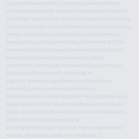
regionufa.ru
weiss-bet.ru
zaryna.ru
casinotablet.ru
universalia.ru
remont-mebeli-moscow.ru
termomur.ru
clubfisher.ru
remstirufa.ru
erdamchi.ru
doramamama.ru
muraviovka-park.ru
worldofwoman.ru
clean-dreams.ru
arkrym.ru
kristinita.ru
dircomputer.ru
healthenter.ru
textexperts.ru
pivnaya-kruzhka.ru
kinofilmy-2021.ru
demolalapaluza.ru
tanyavanya.ru
remstir-tolyatti.ru
msdip.ru
jdol.ru
sokolovr.ru
newtech-spb.ru
rezemkleim.ru
massage-tai.ru
seonub.ru
zvonitut.ru
biolisichka24.ru
mncraft-download.ru
algoritm-sistema.ru
godflesh.ru
ru-industria.ru
zebra-tlt.ru
okna-proficom.ru
erynok.ru
onlinekinospace.ru
startupstudio-fefu.ru
zarges-ru.ru
gegenjustizunrecht.ru
autobalashov.ru
utrovortu.ru
spiski-firm.ru
elara-m.ru
kinomusorka.ru
mkcslava.ru
2bets.ru
vintovoykompressor.ru
birminghamvsfulham.ru
sarmat-komp.ru
pioneeri.ru
amadis-chocolate.ru
shkurki-karakulya.ru