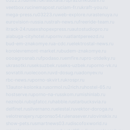
veetbox.ru
cinemapost.ru
ciam-fr.ru
kraft-you.ru
mega-press.ru
03223.ru
web-explore.ru
rastenuya.ru
eurovision-russia.ru
strah-news.ru
freeride-team.ru
itrack-24.ru
sexshopexpress.ru
autostudiopro.ru
alabuga-cityhotel.ru
pornv.ru
atlantpereezd.ru
bud-em-znakomye.ru
a-cdc.ru
elektrostal-news.ru
korolevremont-market.ru
budem-znakomye.ru
oooagrosnab.ru
fpodaso.ru
emfire.ru
pro-otdelky.ru
ukrasotki.ru
seksuzbek.ru
seks-uzbek.ru
porno-vk.ru
sovratili.ru
olecoon.ru
vd-dosug.ru
adonyev.ru
rbc-news.ru
porno-skvirt.ru
krospr.ru
13autor-kolonka.ru
sormol.ru
2rich.ru
hostel-65.ru
hostserve.ru
porno-na-russkom.ru
mishinlab.ru
neznobi.ru
bigfatcc.ru
habble.ru
starbucksvia.ru
delfinet.ru
silvernano.ru
elestal.ru
vektor-doroga.ru
velotrenajery.ru
pronso54.ru
lenasever.ru
lovinskix.ru
show-pets.ru
smartnews03.ru
discofoxworld.ru