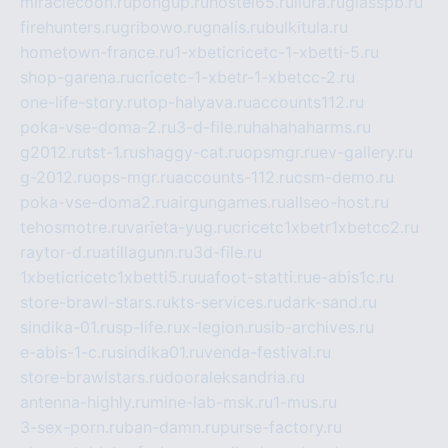
miraclecoon.ru
pongup.ru
hostel65.ru
liura.ru
glasspb.ru
firehunters.ru
gribowo.ru
gnalis.ru
bulkitula.ru
hometown-france.ru
1-xbeticricetc-1-xbetti-5.ru
shop-garena.ru
cricetc-1-xbetr-1-xbetcc-2.ru
one-life-story.ru
top-halyava.ru
accounts112.ru
poka-vse-doma-2.ru
3-d-file.ru
hahahaharms.ru
g2012.ru
tst-1.ru
shaggy-cat.ru
opsmgr.ru
ev-gallery.ru
g-2012.ru
ops-mgr.ru
accounts-112.ru
csm-demo.ru
poka-vse-doma2.ru
airgungames.ru
allseo-host.ru
tehosmotre.ru
varieta-yug.ru
cricetc1xbetr1xbetcc2.ru
raytor-d.ru
atillagunn.ru
3d-file.ru
1xbeticricetc1xbetti5.ru
uafoot-statti.ru
e-abis1c.ru
store-brawl-stars.ru
kts-services.ru
dark-sand.ru
sindika-01.ru
sp-life.ru
x-legion.ru
sib-archives.ru
e-abis-1-c.ru
sindika01.ru
venda-festival.ru
store-brawlstars.ru
dooraleksandria.ru
antenna-highly.ru
mine-lab-msk.ru
1-mus.ru
3-sex-porn.ru
ban-damn.ru
purse-factory.ru