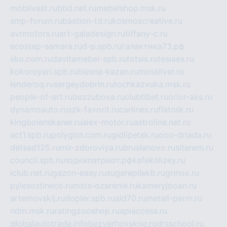
mobilvest.ru
bbd.net.ru
mebelshop.msk.ru
smp-forum.ru
bastion-td.ru
kosmoscreative.ru
avrmotors.ru
art-galadesign.ru
tiffany-c.ru
ecostep-samara.ru
d-p.spb.ru
галактика73.рф
sko.com.ru
davitamebel-spb.ru
fotsis.ru
tesiaes.ru
kokoroyari.spb.ru
blesna-kazan.ru
mossilver.ru
lenderoq.ru
sergeydobrin.ru
tochkazvuka.msk.ru
people-of-art.ru
bezzubova.ru
clubtibet.ru
orior-aks.ru
dynamoauto.ru
szk-favorit.ru
carlines.ru
flatnsk.ru
kingbolenskaner.ru
alex-motor.ru
astroline.net.ru
act1.spb.ru
polyglot.com.ru
gidlipetsk.ru
ooo-driada.ru
detsad125.ru
mir-zdoroviya.ru
bruslanovo.ru
siterem.ru
council.spb.ru
лодкипатриот.рф
kafekolizey.ru
iclub.net.ru
gazon-easy.ru
sugarepilekb.ru
grinox.ru
pylesostineco.ru
msts-ozarenie.ru
kameryjooan.ru
artemovskij.ru
dopler.spb.ru
aid70.ru
metall-perm.ru
ndm.msk.ru
ratingzooshop.ru
apiaccess.ru
globalautotrade.info
bezverhovskoe.ru
drsschool.ru