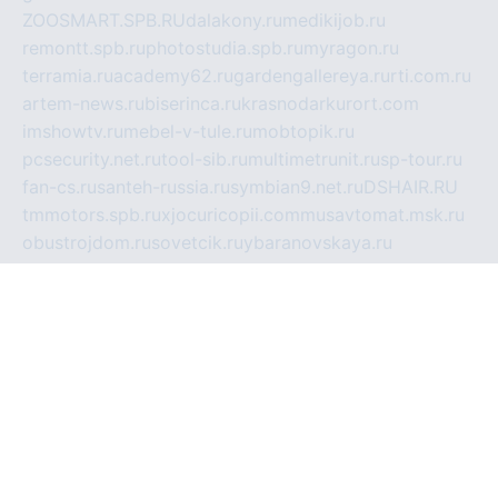
ZOOSMART.SPB.RU
dalakony.ru
medikijob.ru
remontt.spb.ru
photostudia.spb.ru
myragon.ru
terramia.ru
academy62.ru
gardengallereya.ru
rti.com.ru
artem-news.ru
biserinca.ru
krasnodarkurort.com
imshowtv.ru
mebel-v-tule.ru
mobtopik.ru
pcsecurity.net.ru
tool-sib.ru
multimetrunit.ru
sp-tour.ru
fan-cs.ru
santeh-russia.ru
symbian9.net.ru
DSHAIR.RU
tmmotors.spb.ru
xjocuricopii.com
musavtomat.msk.ru
obustrojdom.ru
sovetcik.ru
ybaranovskaya.ru
ppknews.ru
cult-alshei.ru
JAPANRUSSIA.RU
proekciyamebel.ru
imper-finans.ru
rim.org.ru
glamourai.ru
brassminus.ru
zabor-pro.ru
ftn.pp.ru
dorogoe58.ru
laimengpacker.ru
kuzova-zapchasti.ru
sageerp.ru
taxodrom.ru
dsrazvitie.ru
hardcity.net.ru
ratinghomegames.ru
topservice25.ru
gubernyan.ru
gtglasslined.ru
ii4.ru
tssport.spb.ru
andorra24.com
blackwallstreet.ru
oboimos.ru
optim-doors.com.ru
ikuch.ru
nycr.org.ru
npa21.ru
vremya-ch.spb.ru