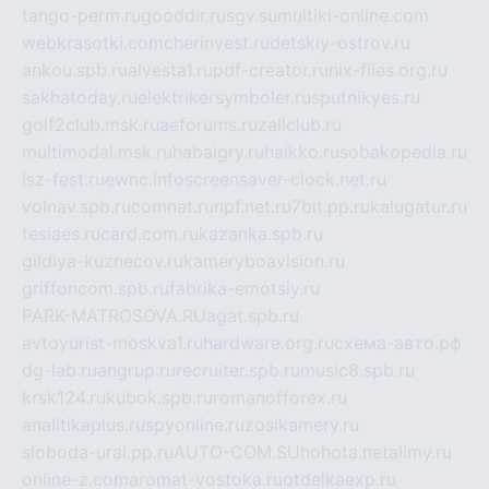
tango-perm.ru
gooddir.ru
sgv.su
multiki-online.com
webkrasotki.com
cherinvest.ru
detskiy-ostrov.ru
ankou.spb.ru
alvesta1.ru
pdf-creator.ru
nix-files.org.ru
sakhatoday.ru
elektrikersymboler.ru
sputnikyes.ru
golf2club.msk.ru
aeforums.ru
zallclub.ru
multimodal.msk.ru
habaigry.ru
haikko.ru
sobakopedia.ru
isz-fest.ru
ewnc.info
screensaver-clock.net.ru
volnav.spb.ru
comnat.ru
npf.net.ru
7bit.pp.ru
kalugatur.ru
tesiaes.ru
card.com.ru
kazanka.spb.ru
gildiya-kuznecov.ru
kameryboavision.ru
griffoncom.spb.ru
fabrika-emotsiy.ru
PARK-MATROSOVA.RU
agat.spb.ru
avtoyurist-moskva1.ru
hardware.org.ru
схема-авто.рф
dg-lab.ru
angrup.ru
recruiter.spb.ru
music8.spb.ru
krsk124.ru
kubok.spb.ru
romanofforex.ru
analitikaplus.ru
spyonline.ru
zosikamery.ru
sloboda-ural.pp.ru
AUTO-COM.SU
hohota.net
alimy.ru
online-z.com
aromat-vostoka.ru
otdelkaexp.ru