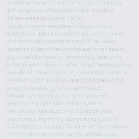
nv-750.ru
news-plain.ru
nertansaga.ru
delanalad.ru
dizfiles.ru
youtubefree.ru
aria-family.ru
roadli.ru
planeta-samara.ru
mysmartbuy.ru
matrasy-kemerovo.ru
ashanet.ru
trade-farm.ru
dotcustoms.ru
domizbrusa9x12spb.ru
autodamp.ru
narasimha.ru
djcommodities.ru
nv750.ru
x-ton.ru
newsplain.ru
cardvoice.ru
modopaper.ru
manunae.ru
gbget.ru
alfeihavsalnassr.ru
madoma.ru
tajuncos.ru
petrovkasports.ru
porno-online-besplatno.ru
splclub.ru
york-life.ru
doroga-expo.ru
ribery.ru
cleanmedicine.ru
slovar-ivrit.ru
porno-video-besplatno.ru
seks-365.ru
ovucontrol.ru
sloty-igrovyye-avtomaty.ru
ru-industriya.ru
russkoe-porno-besplatno.ru
belgorod-day.ru
digilith.ru
pichkurovlab.ru
medic-today.ru
taksu.ru
comp123.ru
don-ykt.ru
teensvoice.ru
imgsharing.ru
domashnee-porno.ru
eva-elfie.ru
foto-tur.ru
biz-doska.ru
metropoltravel.ru
veslo-i-yakor.ru
borodino-media.ru
rostotsky.ru