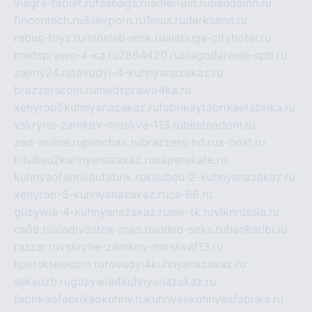
viagra-tablet.ru
fasbags.ru
adler-jun.ru
bandamn.ru
fincontech.ru
3sexporn.ru
1mus.ru
darksand.ru
rebus-toys.ru
minelab-msk.ru
alabuga-cityhotel.ru
medsprawo-4-ka.ru
2864420.ru
blagodarenie-spb.ru
zajmy24.ru
tovudyi-4-kuhnyanazakaz.ru
brazzerscom.ru
medsprawo4ka.ru
xehyroo5kuhnyanazakaz.ru
fabrikayfabrikaefabrika.ru
vskrytie-zamkov-moskva-113.ru
biletnadom.ru
zed-online.ru
pimchax.ru
brazzers-hd.ru
z-host.ru
kitubeu2kuhnyanazakaz.ru
naperekate.ru
kuhnyaofabrikaufabrik.ru
kitubeu-2-kuhnyanazakaz.ru
xehyroo-5-kuhnyanazakaz.ru
cs-68.ru
guzywia-4-kuhnyanazakaz.ru
mir-tk.ru
vlknrussia.ru
cs68.ru
vladivostok-map.ru
video-seks.ru
bankaribi.ru
raszar.ru
vskrytie-zamkov-moskva113.ru
lipetsktelecom.ru
tovudyi4kuhnyanazakaz.ru
seksuzb.ru
guzywia4kuhnyanazakaz.ru
fabrikaofabrikaokuhny.ru
kuhnyaekuhnyaafabrika.ru