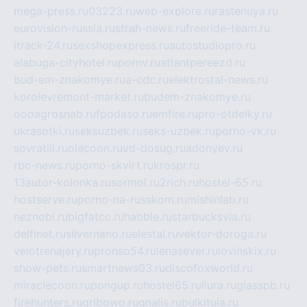
mega-press.ru
03223.ru
web-explore.ru
rastenuya.ru
eurovision-russia.ru
strah-news.ru
freeride-team.ru
itrack-24.ru
sexshopexpress.ru
autostudiopro.ru
alabuga-cityhotel.ru
pornv.ru
atlantpereezd.ru
bud-em-znakomye.ru
a-cdc.ru
elektrostal-news.ru
korolevremont-market.ru
budem-znakomye.ru
oooagrosnab.ru
fpodaso.ru
emfire.ru
pro-otdelky.ru
ukrasotki.ru
seksuzbek.ru
seks-uzbek.ru
porno-vk.ru
sovratili.ru
olecoon.ru
vd-dosug.ru
adonyev.ru
rbc-news.ru
porno-skvirt.ru
krospr.ru
13autor-kolonka.ru
sormol.ru
2rich.ru
hostel-65.ru
hostserve.ru
porno-na-russkom.ru
mishinlab.ru
neznobi.ru
bigfatcc.ru
habble.ru
starbucksvia.ru
delfinet.ru
silvernano.ru
elestal.ru
vektor-doroga.ru
velotrenajery.ru
pronso54.ru
lenasever.ru
lovinskix.ru
show-pets.ru
smartnews03.ru
discofoxworld.ru
miraclecoon.ru
pongup.ru
hostel65.ru
liura.ru
glasspb.ru
firehunters.ru
gribowo.ru
gnalis.ru
bulkitula.ru