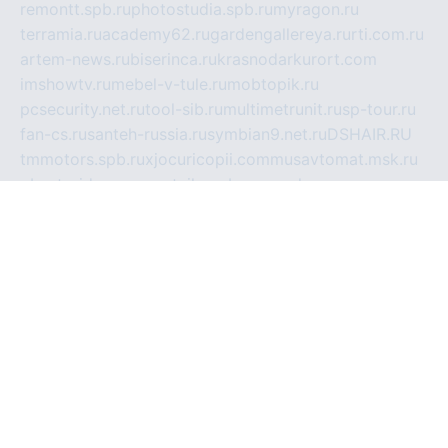
remontt.spb.ru
photostudia.spb.ru
myragon.ru
terramia.ru
academy62.ru
gardengallereya.ru
rti.com.ru
artem-news.ru
biserinca.ru
krasnodarkurort.com
imshowtv.ru
mebel-v-tule.ru
mobtopik.ru
pcsecurity.net.ru
tool-sib.ru
multimetrunit.ru
sp-tour.ru
fan-cs.ru
santeh-russia.ru
symbian9.net.ru
DSHAIR.RU
tmmotors.spb.ru
xjocuricopii.com
musavtomat.msk.ru
obustrojdom.ru
sovetcik.ru
ybaranovskaya.ru
ppknews.ru
cult-alshei.ru
JAPANRUSSIA.RU
proekciyamebel.ru
imper-finans.ru
rim.org.ru
glamourai.ru
brassminus.ru
zabor-pro.ru
ftn.pp.ru
dorogoe58.ru
laimengpacker.ru
kuzova-zapchasti.ru
sageerp.ru
taxodrom.ru
dsrazvitie.ru
hardcity.net.ru
ratinghomegames.ru
topservice25.ru
gubernyan.ru
gtglasslined.ru
ii4.ru
tssport.spb.ru
andorra24.com
blackwallstreet.ru
oboimos.ru
optim-doors.com.ru
ikuch.ru
nycr.org.ru
npa21.ru
vremya-ch.spb.ru
desert000.ru
ivtorgi.ru
ifiori.ru
catalog-statei.ru