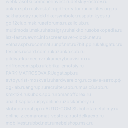
webkrasotki.com
cherinvest.ru
detskiy-ostrov.ru
ankou.spb.ru
alvesta1.ru
pdf-creator.ru
nix-files.org.ru
sakhatoday.ru
elektrikersymboler.ru
sputnikyes.ru
golf2club.msk.ru
aeforums.ru
zallclub.ru
multimodal.msk.ru
habaigry.ru
haikko.ru
sobakopedia.ru
isz-fest.ru
ewnc.info
screensaver-clock.net.ru
volnav.spb.ru
comnat.ru
npf.net.ru
7bit.pp.ru
kalugatur.ru
tesiaes.ru
card.com.ru
kazanka.spb.ru
gildiya-kuznecov.ru
kameryboavision.ru
griffoncom.spb.ru
fabrika-emotsiy.ru
PARK-MATROSOVA.RU
agat.spb.ru
avtoyurist-moskva1.ru
hardware.org.ru
схема-авто.рф
dg-lab.ru
angrup.ru
recruiter.spb.ru
music8.spb.ru
krsk124.ru
kubok.spb.ru
romanofforex.ru
analitikaplus.ru
spyonline.ru
zosikamery.ru
sloboda-ural.pp.ru
AUTO-COM.SU
hohota.net
alimy.ru
online-z.com
aromat-vostoka.ru
otdelkaexp.ru
mobilvest.ru
bbd.net.ru
mebelshop.msk.ru