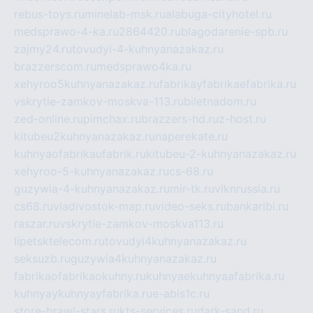
rebus-toys.ru
minelab-msk.ru
alabuga-cityhotel.ru
medsprawo-4-ka.ru
2864420.ru
blagodarenie-spb.ru
zajmy24.ru
tovudyi-4-kuhnyanazakaz.ru
brazzerscom.ru
medsprawo4ka.ru
xehyroo5kuhnyanazakaz.ru
fabrikayfabrikaefabrika.ru
vskrytie-zamkov-moskva-113.ru
biletnadom.ru
zed-online.ru
pimchax.ru
brazzers-hd.ru
z-host.ru
kitubeu2kuhnyanazakaz.ru
naperekate.ru
kuhnyaofabrikaufabrik.ru
kitubeu-2-kuhnyanazakaz.ru
xehyroo-5-kuhnyanazakaz.ru
cs-68.ru
guzywia-4-kuhnyanazakaz.ru
mir-tk.ru
vlknrussia.ru
cs68.ru
vladivostok-map.ru
video-seks.ru
bankaribi.ru
raszar.ru
vskrytie-zamkov-moskva113.ru
lipetsktelecom.ru
tovudyi4kuhnyanazakaz.ru
seksuzb.ru
guzywia4kuhnyanazakaz.ru
fabrikaofabrikaokuhny.ru
kuhnyaekuhnyaafabrika.ru
kuhnyaykuhnyayfabrika.ru
e-abis1c.ru
store-brawl-stars.ru
kts-services.ru
dark-sand.ru