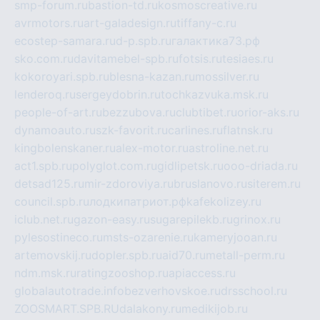
smp-forum.ru
bastion-td.ru
kosmoscreative.ru
avrmotors.ru
art-galadesign.ru
tiffany-c.ru
ecostep-samara.ru
d-p.spb.ru
галактика73.рф
sko.com.ru
davitamebel-spb.ru
fotsis.ru
tesiaes.ru
kokoroyari.spb.ru
blesna-kazan.ru
mossilver.ru
lenderoq.ru
sergeydobrin.ru
tochkazvuka.msk.ru
people-of-art.ru
bezzubova.ru
clubtibet.ru
orior-aks.ru
dynamoauto.ru
szk-favorit.ru
carlines.ru
flatnsk.ru
kingbolenskaner.ru
alex-motor.ru
astroline.net.ru
act1.spb.ru
polyglot.com.ru
gidlipetsk.ru
ooo-driada.ru
detsad125.ru
mir-zdoroviya.ru
bruslanovo.ru
siterem.ru
council.spb.ru
лодкипатриот.рф
kafekolizey.ru
iclub.net.ru
gazon-easy.ru
sugarepilekb.ru
grinox.ru
pylesostineco.ru
msts-ozarenie.ru
kameryjooan.ru
artemovskij.ru
dopler.spb.ru
aid70.ru
metall-perm.ru
ndm.msk.ru
ratingzooshop.ru
apiaccess.ru
globalautotrade.info
bezverhovskoe.ru
drsschool.ru
ZOOSMART.SPB.RU
dalakony.ru
medikijob.ru