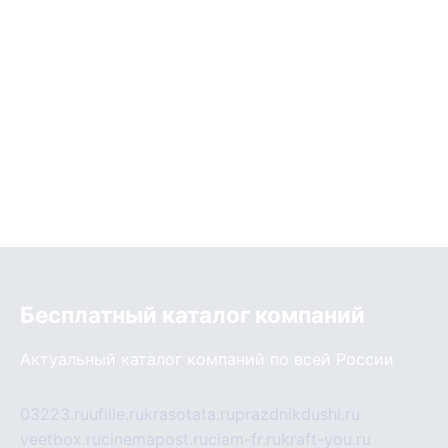
Бесплатный каталог компаний
Актуальный каталог компаний по всей России
03223.ru
ufille.ru
krasotata.ru
prazdnikdushi.ru
veetbox.ru
cinemapost.ru
ciam-fr.ru
kraft-you.ru