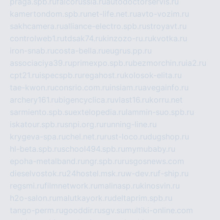
praga.spb.ru
falcorussia.ru
autodoctorservis.ru
kamertondom.spb.ru
net-life.net.ru
avto-vozim.ru
sakhcamera.ru
alliance-electro.spb.ru
stroyavt.ru
controlweb1.ru
tdsak74.ru
kinzozo-ru.ru
kvotka.ru
iron-snab.ru
costa-bella.ru
eugrus.pp.ru
associaciya39.ru
primexpo.spb.ru
bezmorchin.ru
ia2.ru
cpt21.ru
ispecspb.ru
regahost.ru
kolosok-elita.ru
tae-kwon.ru
consrio.com.ru
insiam.ru
avegainfo.ru
archery161.ru
bigencyclica.ru
vlast16.ru
korru.net
sarmiento.spb.su
extelopedia.ru
lammin-suo.spb.ru
iskatour.spb.ru
snpi.org.ru
running-line.ru
krygeva-spa.ru
chel.net.ru
rust-loco.ru
dugshop.ru
hl-beta.spb.ru
school494.spb.ru
mymubaby.ru
epoha-metalband.ru
ngr.spb.ru
rusgosnews.com
dieselvostok.ru
24hostel.msk.ru
w-dev.ru
f-ship.ru
regsmi.ru
filmnetwork.ru
malinasp.ru
kinosvin.ru
h2o-salon.ru
malutkayork.ru
deltaprim.spb.ru
tango-perm.ru
gooddir.ru
sgv.su
multiki-online.com