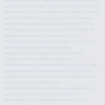
universalia.ru
remont-mebeli-moscow.ru
termomur.ru
clubfisher.ru
remstirufa.ru
erdamchi.ru
doramamama.ru
muraviovka-park.ru
worldofwoman.ru
clean-dreams.ru
arkrym.ru
kristinita.ru
dircomputer.ru
healthenter.ru
textexperts.ru
pivnaya-kruzhka.ru
kinofilmy-2021.ru
demolalapaluza.ru
tanyavanya.ru
remstir-tolyatti.ru
msdip.ru
jdol.ru
sokolovr.ru
newtech-spb.ru
rezemkleim.ru
massage-tai.ru
seonub.ru
zvonitut.ru
biolisichka24.ru
mncraft-download.ru
algoritm-sistema.ru
godflesh.ru
ru-industria.ru
zebra-tlt.ru
okna-proficom.ru
erynok.ru
onlinekinospace.ru
startupstudio-fefu.ru
zarges-ru.ru
gegenjustizunrecht.ru
autobalashov.ru
utrovortu.ru
spiski-firm.ru
elara-m.ru
kinomusorka.ru
mkcslava.ru
2bets.ru
vintovoykompressor.ru
birminghamvsfulham.ru
sarmat-komp.ru
pioneeri.ru
amadis-chocolate.ru
shkurki-karakulya.ru
kanotiforet.spb.ru
tutmassage.ru
ecolog.org.ru