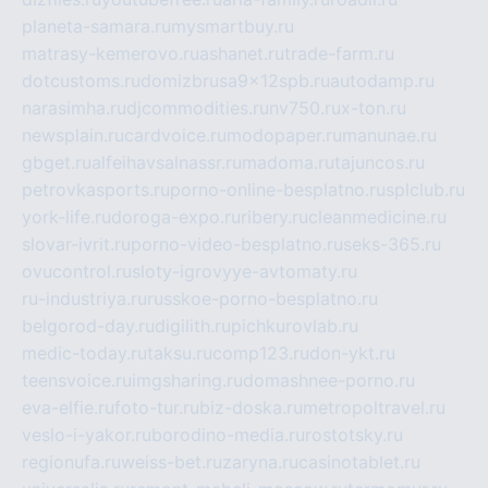
planeta-samara.ru
mysmartbuy.ru
matrasy-kemerovo.ru
ashanet.ru
trade-farm.ru
dotcustoms.ru
domizbrusa9x12spb.ru
autodamp.ru
narasimha.ru
djcommodities.ru
nv750.ru
x-ton.ru
newsplain.ru
cardvoice.ru
modopaper.ru
manunae.ru
gbget.ru
alfeihavsalnassr.ru
madoma.ru
tajuncos.ru
petrovkasports.ru
porno-online-besplatno.ru
splclub.ru
york-life.ru
doroga-expo.ru
ribery.ru
cleanmedicine.ru
slovar-ivrit.ru
porno-video-besplatno.ru
seks-365.ru
ovucontrol.ru
sloty-igrovyye-avtomaty.ru
ru-industriya.ru
russkoe-porno-besplatno.ru
belgorod-day.ru
digilith.ru
pichkurovlab.ru
medic-today.ru
taksu.ru
comp123.ru
don-ykt.ru
teensvoice.ru
imgsharing.ru
domashnee-porno.ru
eva-elfie.ru
foto-tur.ru
biz-doska.ru
metropoltravel.ru
veslo-i-yakor.ru
borodino-media.ru
rostotsky.ru
regionufa.ru
weiss-bet.ru
zaryna.ru
casinotablet.ru