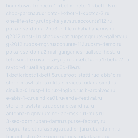
hometown-france.ru
1-xbeticricetc-1-xbetti-5.ru
shop-garena.ru
cricetc-1-xbetr-1-xbetcc-2.ru
one-life-story.ru
top-halyava.ru
accounts112.ru
poka-vse-doma-2.ru
3-d-file.ru
hahahaharms.ru
g2012.ru
tst-1.ru
shaggy-cat.ru
opsmgr.ru
ev-gallery.ru
g-2012.ru
ops-mgr.ru
accounts-112.ru
csm-demo.ru
poka-vse-doma2.ru
airgungames.ru
allseo-host.ru
tehosmotre.ru
varieta-yug.ru
cricetc1xbetr1xbetcc2.ru
raytor-d.ru
atillagunn.ru
3d-file.ru
1xbeticricetc1xbetti5.ru
uafoot-statti.ru
e-abis1c.ru
store-brawl-stars.ru
kts-services.ru
dark-sand.ru
sindika-01.ru
sp-life.ru
x-legion.ru
sib-archives.ru
e-abis-1-c.ru
sindika01.ru
venda-festival.ru
store-brawlstars.ru
dooraleksandria.ru
antenna-highly.ru
mine-lab-msk.ru
1-mus.ru
3-sex-porn.ru
ban-damn.ru
purse-factory.ru
viagra-tablet.ru
fasbags.ru
adler-jun.ru
bandamn.ru
fincontech.ru
3sexporn.ru
1mus.ru
darksand.ru