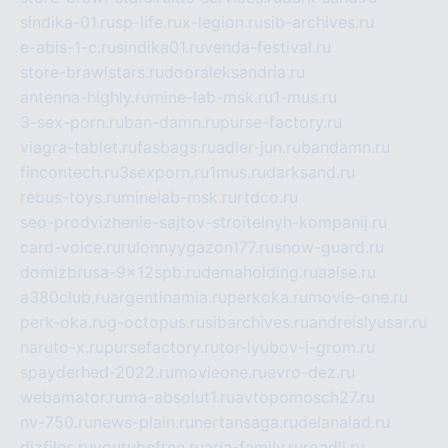
sindika-01.ru
sp-life.ru
x-legion.ru
sib-archives.ru
e-abis-1-c.ru
sindika01.ru
venda-festival.ru
store-brawlstars.ru
dooraleksandria.ru
antenna-highly.ru
mine-lab-msk.ru
1-mus.ru
3-sex-porn.ru
ban-damn.ru
purse-factory.ru
viagra-tablet.ru
fasbags.ru
adler-jun.ru
bandamn.ru
fincontech.ru
3sexporn.ru
1mus.ru
darksand.ru
rebus-toys.ru
minelab-msk.ru
rtdco.ru
seo-prodvizhenie-sajtov-stroitelnyh-kompanij.ru
card-voice.ru
rulonnyygazon177.ru
snow-guard.ru
domizbrusa-9x12spb.ru
demaholding.ru
aalse.ru
a380club.ru
argentinamia.ru
perkoka.ru
movie-one.ru
perk-oka.ru
g-octopus.ru
sibarchives.ru
andreislyusar.ru
naruto-x.ru
pursefactory.ru
tor-lyubov-i-grom.ru
spayderhed-2022.ru
movieone.ru
evro-dez.ru
webamator.ru
ma-absolut1.ru
avtopomosch27.ru
nv-750.ru
news-plain.ru
nertansaga.ru
delanalad.ru
dizfiles.ru
youtubefree.ru
aria-family.ru
roadli.ru