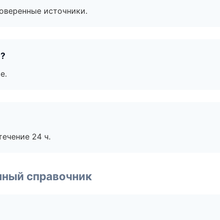
роверенные источники.
е?
е.
течение 24 ч.
нный справочник