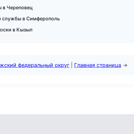
 в Череповец
е службы в Симферополь
доски в Кызыл
лжский федеральный округ
|
Главная страница
→