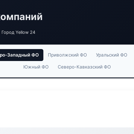
компаний
 Город Yellow 24
ро-Западный ФО
Приволжский ФО
Уральский ФО
Южный ФО
Северо-Кавказский ФО