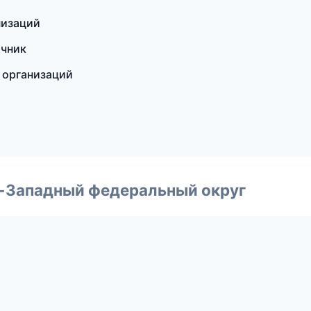
низаций
очник
ы организаций
о-Западный федеральный округ