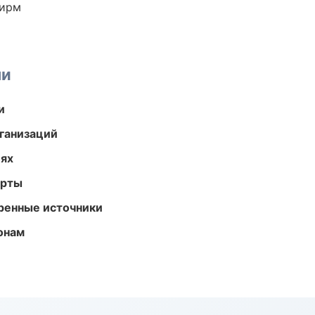
фирм
ми
и
ганизаций
иях
арты
еренные источники
онам