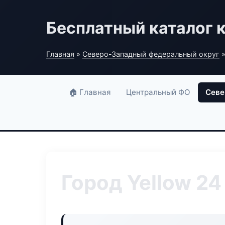
Бесплатный каталог 
Главная
»
Северо-Западный федеральный округ
»
🏠 Главная
Центральный ФО
Севе
Город Yellow 24