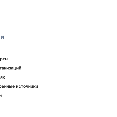
ми
арты
ганизаций
иях
еренные источники
и