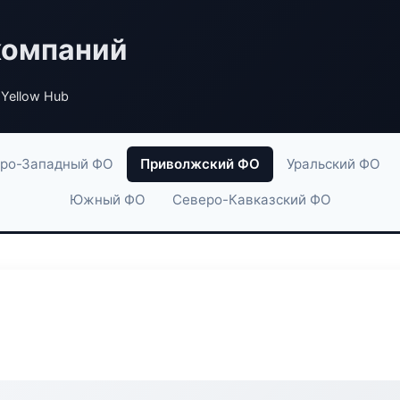
компаний
Yellow Hub
ро-Западный ФО
Приволжский ФО
Уральский ФО
Южный ФО
Северо-Кавказский ФО