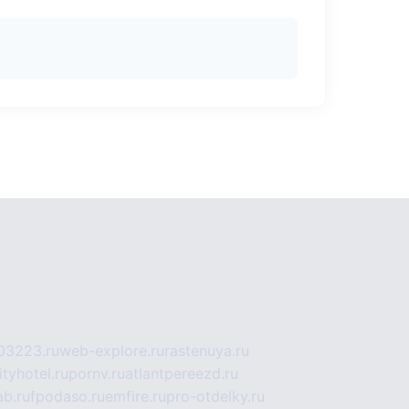
03223.ru
web-explore.ru
rastenuya.ru
tyhotel.ru
pornv.ru
atlantpereezd.ru
b.ru
fpodaso.ru
emfire.ru
pro-otdelky.ru