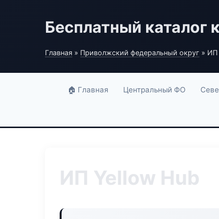
Бесплатный каталог 
Главная
»
Приволжский федеральный округ
» ИП 
🏠 Главная
Центральный ФО
Севе
ИП Yellow Hub