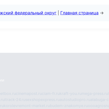
лжский федеральный округ
|
Главная страница
→
сии
eetbox.ru
cinemapost.ru
ciam-fr.ru
kraft-you.ru
mega-press.ru
.ru
itrack-24.ru
sexshopexpress.ru
autostudiopro.ru
alabuga-ci
ru
korolevremont-market.ru
budem-znakomye.ru
oooagrosna