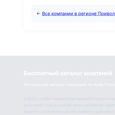
←
Все компании в регионе Приво
Бесплатный каталог компаний
Актуальный каталог компаний по всей Рос
03223.ru
ufille.ru
krasotata.ru
prazdnikdushi.ru
v
eurovision-russia.ru
strah-news.ru
freeride-team
bud-em-znakomye.ru
a-cdc.ru
elektrostal-news.