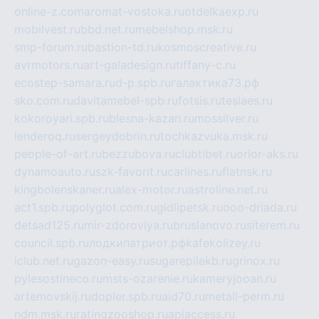
online-z.com
aromat-vostoka.ru
otdelkaexp.ru
mobilvest.ru
bbd.net.ru
mebelshop.msk.ru
smp-forum.ru
bastion-td.ru
kosmoscreative.ru
avrmotors.ru
art-galadesign.ru
tiffany-c.ru
ecostep-samara.ru
d-p.spb.ru
галактика73.рф
sko.com.ru
davitamebel-spb.ru
fotsis.ru
tesiaes.ru
kokoroyari.spb.ru
blesna-kazan.ru
mossilver.ru
lenderoq.ru
sergeydobrin.ru
tochkazvuka.msk.ru
people-of-art.ru
bezzubova.ru
clubtibet.ru
orior-aks.ru
dynamoauto.ru
szk-favorit.ru
carlines.ru
flatnsk.ru
kingbolenskaner.ru
alex-motor.ru
astroline.net.ru
act1.spb.ru
polyglot.com.ru
gidlipetsk.ru
ooo-driada.ru
detsad125.ru
mir-zdoroviya.ru
bruslanovo.ru
siterem.ru
council.spb.ru
лодкипатриот.рф
kafekolizey.ru
iclub.net.ru
gazon-easy.ru
sugarepilekb.ru
grinox.ru
pylesostineco.ru
msts-ozarenie.ru
kameryjooan.ru
artemovskij.ru
dopler.spb.ru
aid70.ru
metall-perm.ru
ndm.msk.ru
ratingzooshop.ru
apiaccess.ru