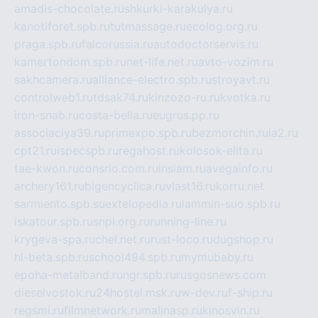
amadis-chocolate.ru
shkurki-karakulya.ru
kanotiforet.spb.ru
tutmassage.ru
ecolog.org.ru
praga.spb.ru
falcorussia.ru
autodoctorservis.ru
kamertondom.spb.ru
net-life.net.ru
avto-vozim.ru
sakhcamera.ru
alliance-electro.spb.ru
stroyavt.ru
controlweb1.ru
tdsak74.ru
kinzozo-ru.ru
kvotka.ru
iron-snab.ru
costa-bella.ru
eugrus.pp.ru
associaciya39.ru
primexpo.spb.ru
bezmorchin.ru
ia2.ru
cpt21.ru
ispecspb.ru
regahost.ru
kolosok-elita.ru
tae-kwon.ru
consrio.com.ru
insiam.ru
avegainfo.ru
archery161.ru
bigencyclica.ru
vlast16.ru
korru.net
sarmiento.spb.su
extelopedia.ru
lammin-suo.spb.ru
iskatour.spb.ru
snpi.org.ru
running-line.ru
krygeva-spa.ru
chel.net.ru
rust-loco.ru
dugshop.ru
hl-beta.spb.ru
school494.spb.ru
mymubaby.ru
epoha-metalband.ru
ngr.spb.ru
rusgosnews.com
dieselvostok.ru
24hostel.msk.ru
w-dev.ru
f-ship.ru
regsmi.ru
filmnetwork.ru
malinasp.ru
kinosvin.ru