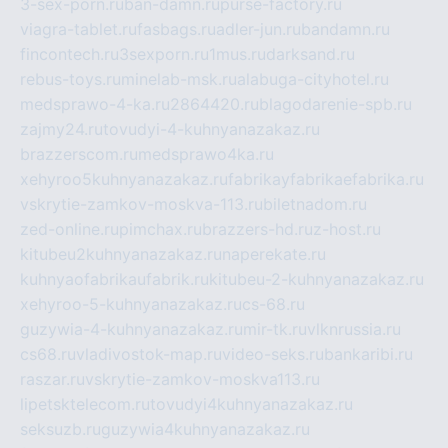
3-sex-porn.ru
ban-damn.ru
purse-factory.ru
viagra-tablet.ru
fasbags.ru
adler-jun.ru
bandamn.ru
fincontech.ru
3sexporn.ru
1mus.ru
darksand.ru
rebus-toys.ru
minelab-msk.ru
alabuga-cityhotel.ru
medsprawo-4-ka.ru
2864420.ru
blagodarenie-spb.ru
zajmy24.ru
tovudyi-4-kuhnyanazakaz.ru
brazzerscom.ru
medsprawo4ka.ru
xehyroo5kuhnyanazakaz.ru
fabrikayfabrikaefabrika.ru
vskrytie-zamkov-moskva-113.ru
biletnadom.ru
zed-online.ru
pimchax.ru
brazzers-hd.ru
z-host.ru
kitubeu2kuhnyanazakaz.ru
naperekate.ru
kuhnyaofabrikaufabrik.ru
kitubeu-2-kuhnyanazakaz.ru
xehyroo-5-kuhnyanazakaz.ru
cs-68.ru
guzywia-4-kuhnyanazakaz.ru
mir-tk.ru
vlknrussia.ru
cs68.ru
vladivostok-map.ru
video-seks.ru
bankaribi.ru
raszar.ru
vskrytie-zamkov-moskva113.ru
lipetsktelecom.ru
tovudyi4kuhnyanazakaz.ru
seksuzb.ru
guzywia4kuhnyanazakaz.ru