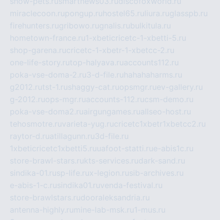
show-pets.ru
smartnews03.ru
discofoxworld.ru
miraclecoon.ru
pongup.ru
hostel65.ru
liura.ru
glasspb.ru
firehunters.ru
gribowo.ru
gnalis.ru
bulkitula.ru
hometown-france.ru
1-xbeticricetc-1-xbetti-5.ru
shop-garena.ru
cricetc-1-xbetr-1-xbetcc-2.ru
one-life-story.ru
top-halyava.ru
accounts112.ru
poka-vse-doma-2.ru
3-d-file.ru
hahahaharms.ru
g2012.ru
tst-1.ru
shaggy-cat.ru
opsmgr.ru
ev-gallery.ru
g-2012.ru
ops-mgr.ru
accounts-112.ru
csm-demo.ru
poka-vse-doma2.ru
airgungames.ru
allseo-host.ru
tehosmotre.ru
varieta-yug.ru
cricetc1xbetr1xbetcc2.ru
raytor-d.ru
atillagunn.ru
3d-file.ru
1xbeticricetc1xbetti5.ru
uafoot-statti.ru
e-abis1c.ru
store-brawl-stars.ru
kts-services.ru
dark-sand.ru
sindika-01.ru
sp-life.ru
x-legion.ru
sib-archives.ru
e-abis-1-c.ru
sindika01.ru
venda-festival.ru
store-brawlstars.ru
dooraleksandria.ru
antenna-highly.ru
mine-lab-msk.ru
1-mus.ru