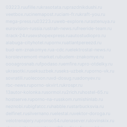
03223.ru
ufille.ru
krasotata.ru
prazdnikdushi.ru
veetbox.ru
cinemapost.ru
ciam-fr.ru
kraft-you.ru
mega-press.ru
03223.ru
web-explore.ru
rastenuya.ru
eurovision-russia.ru
strah-news.ru
freeride-team.ru
itrack-24.ru
sexshopexpress.ru
autostudiopro.ru
alabuga-cityhotel.ru
pornv.ru
atlantpereezd.ru
bud-em-znakomye.ru
a-cdc.ru
elektrostal-news.ru
korolevremont-market.ru
budem-znakomye.ru
oooagrosnab.ru
fpodaso.ru
emfire.ru
pro-otdelky.ru
ukrasotki.ru
seksuzbek.ru
seks-uzbek.ru
porno-vk.ru
sovratili.ru
olecoon.ru
vd-dosug.ru
adonyev.ru
rbc-news.ru
porno-skvirt.ru
krospr.ru
13autor-kolonka.ru
sormol.ru
2rich.ru
hostel-65.ru
hostserve.ru
porno-na-russkom.ru
mishinlab.ru
neznobi.ru
bigfatcc.ru
habble.ru
starbucksvia.ru
delfinet.ru
silvernano.ru
elestal.ru
vektor-doroga.ru
velotrenajery.ru
pronso54.ru
lenasever.ru
lovinskix.ru