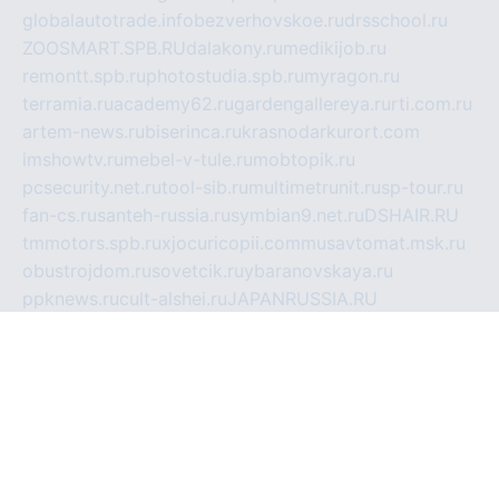
globalautotrade.info
bezverhovskoe.ru
drsschool.ru
ZOOSMART.SPB.RU
dalakony.ru
medikijob.ru
remontt.spb.ru
photostudia.spb.ru
myragon.ru
terramia.ru
academy62.ru
gardengallereya.ru
rti.com.ru
artem-news.ru
biserinca.ru
krasnodarkurort.com
imshowtv.ru
mebel-v-tule.ru
mobtopik.ru
pcsecurity.net.ru
tool-sib.ru
multimetrunit.ru
sp-tour.ru
fan-cs.ru
santeh-russia.ru
symbian9.net.ru
DSHAIR.RU
tmmotors.spb.ru
xjocuricopii.com
musavtomat.msk.ru
obustrojdom.ru
sovetcik.ru
ybaranovskaya.ru
ppknews.ru
cult-alshei.ru
JAPANRUSSIA.RU
proekciyamebel.ru
imper-finans.ru
rim.org.ru
glamourai.ru
brassminus.ru
zabor-pro.ru
ftn.pp.ru
dorogoe58.ru
laimengpacker.ru
kuzova-zapchasti.ru
sageerp.ru
taxodrom.ru
dsrazvitie.ru
hardcity.net.ru
ratinghomegames.ru
topservice25.ru
gubernyan.ru
gtglasslined.ru
ii4.ru
tssport.spb.ru
andorra24.com
blackwallstreet.ru
oboimos.ru
optim-doors.com.ru