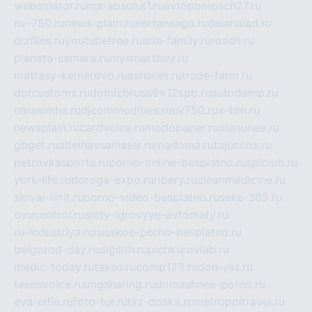
webamator.ru
ma-absolut1.ru
avtopomosch27.ru
nv-750.ru
news-plain.ru
nertansaga.ru
delanalad.ru
dizfiles.ru
youtubefree.ru
aria-family.ru
roadli.ru
planeta-samara.ru
mysmartbuy.ru
matrasy-kemerovo.ru
ashanet.ru
trade-farm.ru
dotcustoms.ru
domizbrusa9x12spb.ru
autodamp.ru
narasimha.ru
djcommodities.ru
nv750.ru
x-ton.ru
newsplain.ru
cardvoice.ru
modopaper.ru
manunae.ru
gbget.ru
alfeihavsalnassr.ru
madoma.ru
tajuncos.ru
petrovkasports.ru
porno-online-besplatno.ru
splclub.ru
york-life.ru
doroga-expo.ru
ribery.ru
cleanmedicine.ru
slovar-ivrit.ru
porno-video-besplatno.ru
seks-365.ru
ovucontrol.ru
sloty-igrovyye-avtomaty.ru
ru-industriya.ru
russkoe-porno-besplatno.ru
belgorod-day.ru
digilith.ru
pichkurovlab.ru
medic-today.ru
taksu.ru
comp123.ru
don-ykt.ru
teensvoice.ru
imgsharing.ru
domashnee-porno.ru
eva-elfie.ru
foto-tur.ru
biz-doska.ru
metropoltravel.ru