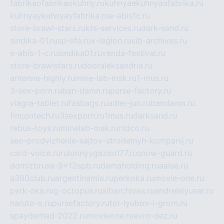
fabrikaofabrikaokuhny.ru
kuhnyaekuhnyaafabrika.ru
kuhnyaykuhnyayfabrika.ru
e-abis1c.ru
store-brawl-stars.ru
kts-services.ru
dark-sand.ru
sindika-01.ru
sp-life.ru
x-legion.ru
sib-archives.ru
e-abis-1-c.ru
sindika01.ru
venda-festival.ru
store-brawlstars.ru
dooraleksandria.ru
antenna-highly.ru
mine-lab-msk.ru
1-mus.ru
3-sex-porn.ru
ban-damn.ru
purse-factory.ru
viagra-tablet.ru
fasbags.ru
adler-jun.ru
bandamn.ru
fincontech.ru
3sexporn.ru
1mus.ru
darksand.ru
rebus-toys.ru
minelab-msk.ru
rtdco.ru
seo-prodvizhenie-sajtov-stroitelnyh-kompanij.ru
card-voice.ru
rulonnyygazon177.ru
snow-guard.ru
domizbrusa-9x12spb.ru
demaholding.ru
aalse.ru
a380club.ru
argentinamia.ru
perkoka.ru
movie-one.ru
perk-oka.ru
g-octopus.ru
sibarchives.ru
andreislyusar.ru
naruto-x.ru
pursefactory.ru
tor-lyubov-i-grom.ru
spayderhed-2022.ru
movieone.ru
evro-dez.ru