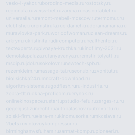
veslo-i-yakor.ru
borodino-media.ru
rostotsky.ru
regionufa.ru
weiss-bet.ru
zaryna.ru
casinotablet.ru
universalia.ru
remont-mebeli-moscow.ru
termomur.ru
clubfisher.ru
remstirufa.ru
erdamchi.ru
doramamama.ru
muraviovka-park.ru
worldofwoman.ru
clean-dreams.ru
arkrym.ru
kristinita.ru
dircomputer.ru
healthenter.ru
textexperts.ru
pivnaya-kruzhka.ru
kinofilmy-2021.ru
demolalapaluza.ru
tanyavanya.ru
remstir-tolyatti.ru
msdip.ru
jdol.ru
sokolovr.ru
newtech-spb.ru
rezemkleim.ru
massage-tai.ru
seonub.ru
zvonitut.ru
biolisichka24.ru
mncraft-download.ru
algoritm-sistema.ru
godflesh.ru
ru-industria.ru
zebra-tlt.ru
okna-proficom.ru
erynok.ru
onlinekinospace.ru
startupstudio-fefu.ru
zarges-ru.ru
gegenjustizunrecht.ru
autobalashov.ru
utrovortu.ru
spiski-firm.ru
elara-m.ru
kinomusorka.ru
mkcslava.ru
2bets.ru
vintovoykompressor.ru
birminghamvsfulham.ru
sarmat-komp.ru
pioneeri.ru