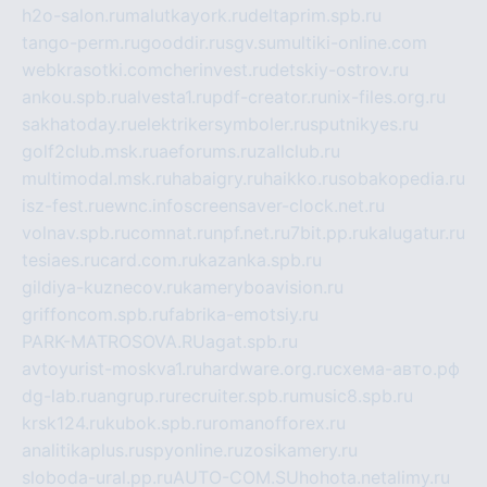
h2o-salon.ru
malutkayork.ru
deltaprim.spb.ru
tango-perm.ru
gooddir.ru
sgv.su
multiki-online.com
webkrasotki.com
cherinvest.ru
detskiy-ostrov.ru
ankou.spb.ru
alvesta1.ru
pdf-creator.ru
nix-files.org.ru
sakhatoday.ru
elektrikersymboler.ru
sputnikyes.ru
golf2club.msk.ru
aeforums.ru
zallclub.ru
multimodal.msk.ru
habaigry.ru
haikko.ru
sobakopedia.ru
isz-fest.ru
ewnc.info
screensaver-clock.net.ru
volnav.spb.ru
comnat.ru
npf.net.ru
7bit.pp.ru
kalugatur.ru
tesiaes.ru
card.com.ru
kazanka.spb.ru
gildiya-kuznecov.ru
kameryboavision.ru
griffoncom.spb.ru
fabrika-emotsiy.ru
PARK-MATROSOVA.RU
agat.spb.ru
avtoyurist-moskva1.ru
hardware.org.ru
схема-авто.рф
dg-lab.ru
angrup.ru
recruiter.spb.ru
music8.spb.ru
krsk124.ru
kubok.spb.ru
romanofforex.ru
analitikaplus.ru
spyonline.ru
zosikamery.ru
sloboda-ural.pp.ru
AUTO-COM.SU
hohota.net
alimy.ru