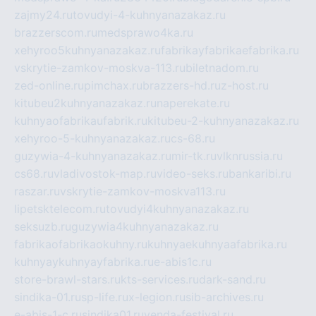
zajmy24.ru
tovudyi-4-kuhnyanazakaz.ru
brazzerscom.ru
medsprawo4ka.ru
xehyroo5kuhnyanazakaz.ru
fabrikayfabrikaefabrika.ru
vskrytie-zamkov-moskva-113.ru
biletnadom.ru
zed-online.ru
pimchax.ru
brazzers-hd.ru
z-host.ru
kitubeu2kuhnyanazakaz.ru
naperekate.ru
kuhnyaofabrikaufabrik.ru
kitubeu-2-kuhnyanazakaz.ru
xehyroo-5-kuhnyanazakaz.ru
cs-68.ru
guzywia-4-kuhnyanazakaz.ru
mir-tk.ru
vlknrussia.ru
cs68.ru
vladivostok-map.ru
video-seks.ru
bankaribi.ru
raszar.ru
vskrytie-zamkov-moskva113.ru
lipetsktelecom.ru
tovudyi4kuhnyanazakaz.ru
seksuzb.ru
guzywia4kuhnyanazakaz.ru
fabrikaofabrikaokuhny.ru
kuhnyaekuhnyaafabrika.ru
kuhnyaykuhnyayfabrika.ru
e-abis1c.ru
store-brawl-stars.ru
kts-services.ru
dark-sand.ru
sindika-01.ru
sp-life.ru
x-legion.ru
sib-archives.ru
e-abis-1-c.ru
sindika01.ru
venda-festival.ru