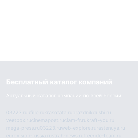
Бесплатный каталог компаний
Актуальный каталог компаний по всей России
03223.ru
ufille.ru
krasotata.ru
prazdnikdushi.ru
veetbox.ru
cinemapost.ru
ciam-fr.ru
kraft-you.ru
mega-press.ru
03223.ru
web-explore.ru
rastenuya.ru
eurovision-russia.ru
strah-news.ru
freeride-team.ru