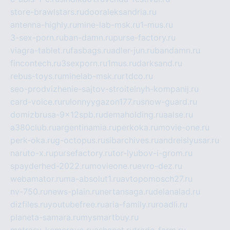
store-brawlstars.ru
dooraleksandria.ru
antenna-highly.ru
mine-lab-msk.ru
1-mus.ru
3-sex-porn.ru
ban-damn.ru
purse-factory.ru
viagra-tablet.ru
fasbags.ru
adler-jun.ru
bandamn.ru
fincontech.ru
3sexporn.ru
1mus.ru
darksand.ru
rebus-toys.ru
minelab-msk.ru
rtdco.ru
seo-prodvizhenie-sajtov-stroitelnyh-kompanij.ru
card-voice.ru
rulonnyygazon177.ru
snow-guard.ru
domizbrusa-9x12spb.ru
demaholding.ru
aalse.ru
a380club.ru
argentinamia.ru
perkoka.ru
movie-one.ru
perk-oka.ru
g-octopus.ru
sibarchives.ru
andreislyusar.ru
naruto-x.ru
pursefactory.ru
tor-lyubov-i-grom.ru
spayderhed-2022.ru
movieone.ru
evro-dez.ru
webamator.ru
ma-absolut1.ru
avtopomosch27.ru
nv-750.ru
news-plain.ru
nertansaga.ru
delanalad.ru
dizfiles.ru
youtubefree.ru
aria-family.ru
roadli.ru
planeta-samara.ru
mysmartbuy.ru