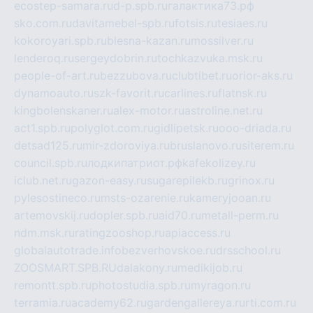
ecostep-samara.ru
d-p.spb.ru
галактика73.рф
sko.com.ru
davitamebel-spb.ru
fotsis.ru
tesiaes.ru
kokoroyari.spb.ru
blesna-kazan.ru
mossilver.ru
lenderoq.ru
sergeydobrin.ru
tochkazvuka.msk.ru
people-of-art.ru
bezzubova.ru
clubtibet.ru
orior-aks.ru
dynamoauto.ru
szk-favorit.ru
carlines.ru
flatnsk.ru
kingbolenskaner.ru
alex-motor.ru
astroline.net.ru
act1.spb.ru
polyglot.com.ru
gidlipetsk.ru
ooo-driada.ru
detsad125.ru
mir-zdoroviya.ru
bruslanovo.ru
siterem.ru
council.spb.ru
лодкипатриот.рф
kafekolizey.ru
iclub.net.ru
gazon-easy.ru
sugarepilekb.ru
grinox.ru
pylesostineco.ru
msts-ozarenie.ru
kameryjooan.ru
artemovskij.ru
dopler.spb.ru
aid70.ru
metall-perm.ru
ndm.msk.ru
ratingzooshop.ru
apiaccess.ru
globalautotrade.info
bezverhovskoe.ru
drsschool.ru
ZOOSMART.SPB.RU
dalakony.ru
medikijob.ru
remontt.spb.ru
photostudia.spb.ru
myragon.ru
terramia.ru
academy62.ru
gardengallereya.ru
rti.com.ru