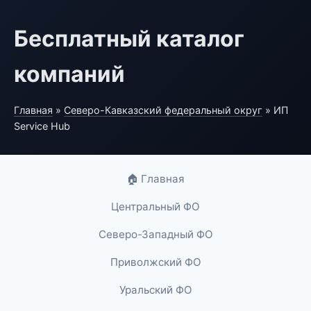
Бесплатный каталог
компаний
Главная
»
Северо-Кавказский федеральный округ
» ИП
Service Hub
🏠 Главная
Центральный ФО
Северо-Западный ФО
Приволжский ФО
Уральский ФО