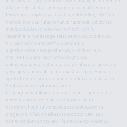
muraviovka-park.ru
worldofwoman.ru
clean-dreams.ru
arkrym.ru
kristinita.ru
dircomputer.ru
healthenter.ru
textexperts.ru
pivnaya-kruzhka.ru
kinofilmy-2021.ru
demolalapaluza.ru
tanyavanya.ru
remstir-tolyatti.ru
msdip.ru
jdol.ru
sokolovr.ru
newtech-spb.ru
rezemkleim.ru
massage-tai.ru
seonub.ru
zvonitut.ru
biolisichka24.ru
mncraft-download.ru
algoritm-sistema.ru
godflesh.ru
ru-industria.ru
zebra-tlt.ru
okna-proficom.ru
erynok.ru
onlinekinospace.ru
startupstudio-fefu.ru
zarges-ru.ru
gegenjustizunrecht.ru
autobalashov.ru
utrovortu.ru
spiski-firm.ru
elara-m.ru
kinomusorka.ru
mkcslava.ru
2bets.ru
vintovoykompressor.ru
birminghamvsfulham.ru
sarmat-komp.ru
pioneeri.ru
amadis-chocolate.ru
shkurki-karakulya.ru
kanotiforet.spb.ru
tutmassage.ru
ecolog.org.ru
praga.spb.ru
falcorussia.ru
autodoctorservis.ru
kamertondom.spb.ru
net-life.net.ru
avto-vozim.ru