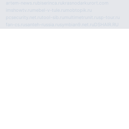
artem-news.ru
biserinca.ru
krasnodarkurort.com
imshowtv.ru
mebel-v-tule.ru
mobtopik.ru
pcsecurity.net.ru
tool-sib.ru
multimetrunit.ru
sp-tour.ru
fan-cs.ru
santeh-russia.ru
symbian9.net.ru
DSHAIR.RU
tmmotors.spb.ru
xjocuricopii.com
musavtomat.msk.ru
obustrojdom.ru
sovetcik.ru
ybaranovskaya.ru
ppknews.ru
cult-alshei.ru
JAPANRUSSIA.RU
proekciyamebel.ru
imper-finans.ru
rim.org.ru
glamourai.ru
brassminus.ru
zabor-pro.ru
ftn.pp.ru
dorogoe58.ru
laimengpacker.ru
kuzova-zapchasti.ru
sageerp.ru
taxodrom.ru
dsrazvitie.ru
hardcity.net.ru
ratinghomegames.ru
topservice25.ru
gubernyan.ru
gtglasslined.ru
ii4.ru
tssport.spb.ru
andorra24.com
blackwallstreet.ru
oboimos.ru
optim-doors.com.ru
ikuch.ru
nycr.org.ru
npa21.ru
vremya-ch.spb.ru
desert000.ru
ivtorgi.ru
ifiori.ru
catalog-statei.ru
dcv.org.ru
spetsmaster174.ru
ipkameryhiseeu.ru
dum26.ru
ruspol.spb.ru
fr-opendp.ru
kam-solnyshko.ru