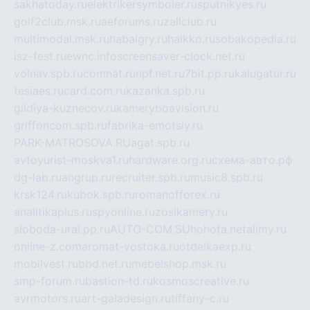
sakhatoday.ru
elektrikersymboler.ru
sputnikyes.ru
golf2club.msk.ru
aeforums.ru
zallclub.ru
multimodal.msk.ru
habaigry.ru
haikko.ru
sobakopedia.ru
isz-fest.ru
ewnc.info
screensaver-clock.net.ru
volnav.spb.ru
comnat.ru
npf.net.ru
7bit.pp.ru
kalugatur.ru
tesiaes.ru
card.com.ru
kazanka.spb.ru
gildiya-kuznecov.ru
kameryboavision.ru
griffoncom.spb.ru
fabrika-emotsiy.ru
PARK-MATROSOVA.RU
agat.spb.ru
avtoyurist-moskva1.ru
hardware.org.ru
схема-авто.рф
dg-lab.ru
angrup.ru
recruiter.spb.ru
music8.spb.ru
krsk124.ru
kubok.spb.ru
romanofforex.ru
analitikaplus.ru
spyonline.ru
zosikamery.ru
sloboda-ural.pp.ru
AUTO-COM.SU
hohota.net
alimy.ru
online-z.com
aromat-vostoka.ru
otdelkaexp.ru
mobilvest.ru
bbd.net.ru
mebelshop.msk.ru
smp-forum.ru
bastion-td.ru
kosmoscreative.ru
avrmotors.ru
art-galadesign.ru
tiffany-c.ru