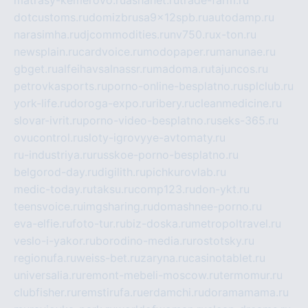
matrasy-kemerovo.ru
ashanet.ru
trade-farm.ru
dotcustoms.ru
domizbrusa9x12spb.ru
autodamp.ru
narasimha.ru
djcommodities.ru
nv750.ru
x-ton.ru
newsplain.ru
cardvoice.ru
modopaper.ru
manunae.ru
gbget.ru
alfeihavsalnassr.ru
madoma.ru
tajuncos.ru
petrovkasports.ru
porno-online-besplatno.ru
splclub.ru
york-life.ru
doroga-expo.ru
ribery.ru
cleanmedicine.ru
slovar-ivrit.ru
porno-video-besplatno.ru
seks-365.ru
ovucontrol.ru
sloty-igrovyye-avtomaty.ru
ru-industriya.ru
russkoe-porno-besplatno.ru
belgorod-day.ru
digilith.ru
pichkurovlab.ru
medic-today.ru
taksu.ru
comp123.ru
don-ykt.ru
teensvoice.ru
imgsharing.ru
domashnee-porno.ru
eva-elfie.ru
foto-tur.ru
biz-doska.ru
metropoltravel.ru
veslo-i-yakor.ru
borodino-media.ru
rostotsky.ru
regionufa.ru
weiss-bet.ru
zaryna.ru
casinotablet.ru
universalia.ru
remont-mebeli-moscow.ru
termomur.ru
clubfisher.ru
remstirufa.ru
erdamchi.ru
doramamama.ru