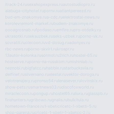
itrack-24.ru
sexshopexpress.ru
autostudiopro.ru
alabuga-cityhotel.ru
pornv.ru
atlantpereezd.ru
bud-em-znakomye.ru
a-cdc.ru
elektrostal-news.ru
korolevremont-market.ru
budem-znakomye.ru
oooagrosnab.ru
fpodaso.ru
emfire.ru
pro-otdelky.ru
ukrasotki.ru
seksuzbek.ru
seks-uzbek.ru
porno-vk.ru
sovratili.ru
olecoon.ru
vd-dosug.ru
adonyev.ru
rbc-news.ru
porno-skvirt.ru
krospr.ru
13autor-kolonka.ru
sormol.ru
2rich.ru
hostel-65.ru
hostserve.ru
porno-na-russkom.ru
mishinlab.ru
neznobi.ru
bigfatcc.ru
habble.ru
starbucksvia.ru
delfinet.ru
silvernano.ru
elestal.ru
vektor-doroga.ru
velotrenajery.ru
pronso54.ru
lenasever.ru
lovinskix.ru
show-pets.ru
smartnews03.ru
discofoxworld.ru
miraclecoon.ru
pongup.ru
hostel65.ru
liura.ru
glasspb.ru
firehunters.ru
gribowo.ru
gnalis.ru
bulkitula.ru
hometown-france.ru
1-xbeticricetc-1-xbetti-5.ru
shop-garena.ru
cricetc-1-xbetr-1-xbetcc-2.ru