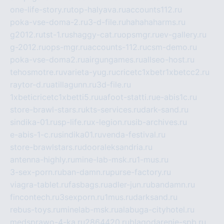
one-life-story.ru
top-halyava.ru
accounts112.ru
poka-vse-doma-2.ru
3-d-file.ru
hahahaharms.ru
g2012.ru
tst-1.ru
shaggy-cat.ru
opsmgr.ru
ev-gallery.ru
g-2012.ru
ops-mgr.ru
accounts-112.ru
csm-demo.ru
poka-vse-doma2.ru
airgungames.ru
allseo-host.ru
tehosmotre.ru
varieta-yug.ru
cricetc1xbetr1xbetcc2.ru
raytor-d.ru
atillagunn.ru
3d-file.ru
1xbeticricetc1xbetti5.ru
uafoot-statti.ru
e-abis1c.ru
store-brawl-stars.ru
kts-services.ru
dark-sand.ru
sindika-01.ru
sp-life.ru
x-legion.ru
sib-archives.ru
e-abis-1-c.ru
sindika01.ru
venda-festival.ru
store-brawlstars.ru
dooraleksandria.ru
antenna-highly.ru
mine-lab-msk.ru
1-mus.ru
3-sex-porn.ru
ban-damn.ru
purse-factory.ru
viagra-tablet.ru
fasbags.ru
adler-jun.ru
bandamn.ru
fincontech.ru
3sexporn.ru
1mus.ru
darksand.ru
rebus-toys.ru
minelab-msk.ru
alabuga-cityhotel.ru
medsprawo-4-ka.ru
2864420.ru
blagodarenie-spb.ru