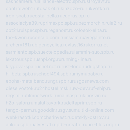
sakhcamera.ru
alliance-electro.spb.ru
stroyavt.ru
controlweb1.ru
tdsak74.ru
kinzozo-ru.ru
kvotka.ru
iron-snab.ru
costa-bella.ru
eugrus.pp.ru
associaciya39.ru
primexpo.spb.ru
bezmorchin.ru
ia2.ru
cpt21.ru
ispecspb.ru
regahost.ru
kolosok-elita.ru
tae-kwon.ru
consrio.com.ru
insiam.ru
avegainfo.ru
archery161.ru
bigencyclica.ru
vlast16.ru
korru.net
sarmiento.spb.su
extelopedia.ru
lammin-suo.spb.ru
iskatour.spb.ru
snpi.org.ru
running-line.ru
krygeva-spa.ru
chel.net.ru
rust-loco.ru
dugshop.ru
hl-beta.spb.ru
school494.spb.ru
mymubaby.ru
epoha-metalband.ru
ngr.spb.ru
rusgosnews.com
dieselvostok.ru
24hostel.msk.ru
w-dev.ru
f-ship.ru
regsmi.ru
filmnetwork.ru
malinasp.ru
kinosvin.ru
h2o-salon.ru
malutkayork.ru
deltaprim.spb.ru
tango-perm.ru
gooddir.ru
sgv.su
multiki-online.com
webkrasotki.com
cherinvest.ru
detskiy-ostrov.ru
ankou.spb.ru
alvesta1.ru
pdf-creator.ru
nix-files.org.ru