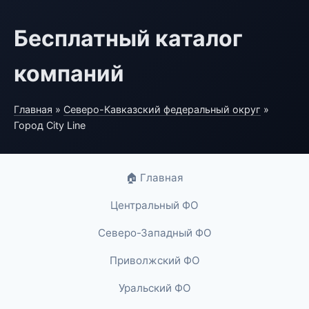
Бесплатный каталог
компаний
Главная
»
Северо-Кавказский федеральный округ
»
Город City Line
🏠 Главная
Центральный ФО
Северо-Западный ФО
Приволжский ФО
Уральский ФО