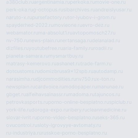
a380club.ru
argentinamia.ru
perkoka.ru
movie-one.ru
perk-oka.ru
g-octopus.ru
sibarchives.ru
andreislyusar.ru
naruto-x.ru
pursefactory.ru
tor-lyubov-i-grom.ru
spayderhed-2022.ru
movieone.ru
evro-dez.ru
webamator.ru
ma-absolut1.ru
avtopomosch27.ru
nv-750.ru
news-plain.ru
nertansaga.ru
delanalad.ru
dizfiles.ru
youtubefree.ru
aria-family.ru
roadli.ru
planeta-samara.ru
mysmartbuy.ru
matrasy-kemerovo.ru
ashanet.ru
trade-farm.ru
dotcustoms.ru
domizbrusa9x12spb.ru
autodamp.ru
narasimha.ru
djcommodities.ru
nv750.ru
x-ton.ru
newsplain.ru
cardvoice.ru
modopaper.ru
manunae.ru
gbget.ru
alfeihavsalnassr.ru
madoma.ru
tajuncos.ru
petrovkasports.ru
porno-online-besplatno.ru
splclub.ru
york-life.ru
doroga-expo.ru
ribery.ru
cleanmedicine.ru
slovar-ivrit.ru
porno-video-besplatno.ru
seks-365.ru
ovucontrol.ru
sloty-igrovyye-avtomaty.ru
ru-industriya.ru
russkoe-porno-besplatno.ru