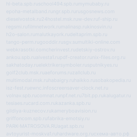
hl-beta.spb.ru
school494.spb.ru
mymubaby.ru
epoha-metalband.ru
ngr.spb.ru
rusgosnews.com
dieselvostok.ru
24hostel.msk.ru
w-dev.ru
f-ship.ru
regsmi.ru
filmnetwork.ru
malinasp.ru
kinosvin.ru
h2o-salon.ru
malutkayork.ru
deltaprim.spb.ru
tango-perm.ru
gooddir.ru
sgv.su
multiki-online.com
webkrasotki.com
cherinvest.ru
detskiy-ostrov.ru
ankou.spb.ru
alvesta1.ru
pdf-creator.ru
nix-files.org.ru
sakhatoday.ru
elektrikersymboler.ru
sputnikyes.ru
golf2club.msk.ru
aeforums.ru
zallclub.ru
multimodal.msk.ru
habaigry.ru
haikko.ru
sobakopedia.ru
isz-fest.ru
ewnc.info
screensaver-clock.net.ru
volnav.spb.ru
comnat.ru
npf.net.ru
7bit.pp.ru
kalugatur.ru
tesiaes.ru
card.com.ru
kazanka.spb.ru
gildiya-kuznecov.ru
kameryboavision.ru
griffoncom.spb.ru
fabrika-emotsiy.ru
PARK-MATROSOVA.RU
agat.spb.ru
avtoyurist-moskva1.ru
hardware.org.ru
схема-авто.рф