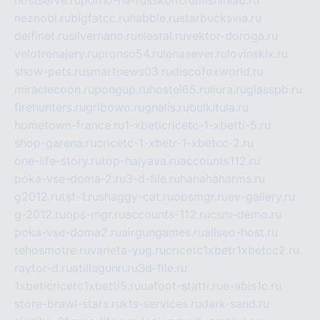
hostserve.ru
porno-na-russkom.ru
mishinlab.ru
neznobi.ru
bigfatcc.ru
habble.ru
starbucksvia.ru
delfinet.ru
silvernano.ru
elestal.ru
vektor-doroga.ru
velotrenajery.ru
pronso54.ru
lenasever.ru
lovinskix.ru
show-pets.ru
smartnews03.ru
discofoxworld.ru
miraclecoon.ru
pongup.ru
hostel65.ru
liura.ru
glasspb.ru
firehunters.ru
gribowo.ru
gnalis.ru
bulkitula.ru
hometown-france.ru
1-xbeticricetc-1-xbetti-5.ru
shop-garena.ru
cricetc-1-xbetr-1-xbetcc-2.ru
one-life-story.ru
top-halyava.ru
accounts112.ru
poka-vse-doma-2.ru
3-d-file.ru
hahahaharms.ru
g2012.ru
tst-1.ru
shaggy-cat.ru
opsmgr.ru
ev-gallery.ru
g-2012.ru
ops-mgr.ru
accounts-112.ru
csm-demo.ru
poka-vse-doma2.ru
airgungames.ru
allseo-host.ru
tehosmotre.ru
varieta-yug.ru
cricetc1xbetr1xbetcc2.ru
raytor-d.ru
atillagunn.ru
3d-file.ru
1xbeticricetc1xbetti5.ru
uafoot-statti.ru
e-abis1c.ru
store-brawl-stars.ru
kts-services.ru
dark-sand.ru