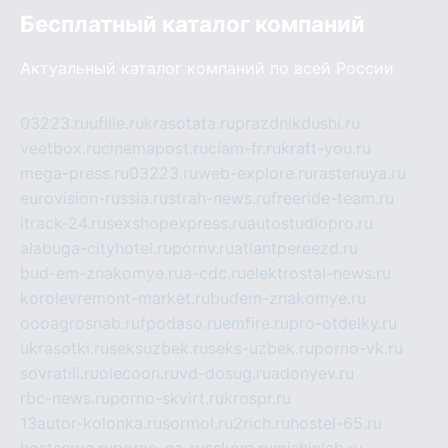
Бесплатный каталог компаний
Актуальный каталог компаний по всей России
03223.ru
ufille.ru
krasotata.ru
prazdnikdushi.ru
veetbox.ru
cinemapost.ru
ciam-fr.ru
kraft-you.ru
mega-press.ru
03223.ru
web-explore.ru
rastenuya.ru
eurovision-russia.ru
strah-news.ru
freeride-team.ru
itrack-24.ru
sexshopexpress.ru
autostudiopro.ru
alabuga-cityhotel.ru
pornv.ru
atlantpereezd.ru
bud-em-znakomye.ru
a-cdc.ru
elektrostal-news.ru
korolevremont-market.ru
budem-znakomye.ru
oooagrosnab.ru
fpodaso.ru
emfire.ru
pro-otdelky.ru
ukrasotki.ru
seksuzbek.ru
seks-uzbek.ru
porno-vk.ru
sovratili.ru
olecoon.ru
vd-dosug.ru
adonyev.ru
rbc-news.ru
porno-skvirt.ru
krospr.ru
13autor-kolonka.ru
sormol.ru
2rich.ru
hostel-65.ru