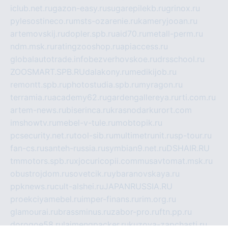
iclub.net.ru
gazon-easy.ru
sugarepilekb.ru
grinox.ru
pylesostineco.ru
msts-ozarenie.ru
kameryjooan.ru
artemovskij.ru
dopler.spb.ru
aid70.ru
metall-perm.ru
ndm.msk.ru
ratingzooshop.ru
apiaccess.ru
globalautotrade.info
bezverhovskoe.ru
drsschool.ru
ZOOSMART.SPB.RU
dalakony.ru
medikijob.ru
remontt.spb.ru
photostudia.spb.ru
myragon.ru
terramia.ru
academy62.ru
gardengallereya.ru
rti.com.ru
artem-news.ru
biserinca.ru
krasnodarkurort.com
imshowtv.ru
mebel-v-tule.ru
mobtopik.ru
pcsecurity.net.ru
tool-sib.ru
multimetrunit.ru
sp-tour.ru
fan-cs.ru
santeh-russia.ru
symbian9.net.ru
DSHAIR.RU
tmmotors.spb.ru
xjocuricopii.com
musavtomat.msk.ru
obustrojdom.ru
sovetcik.ru
ybaranovskaya.ru
ppknews.ru
cult-alshei.ru
JAPANRUSSIA.RU
proekciyamebel.ru
imper-finans.ru
rim.org.ru
glamourai.ru
brassminus.ru
zabor-pro.ru
ftn.pp.ru
dorogoe58.ru
laimengpacker.ru
kuzova-zapchasti.ru