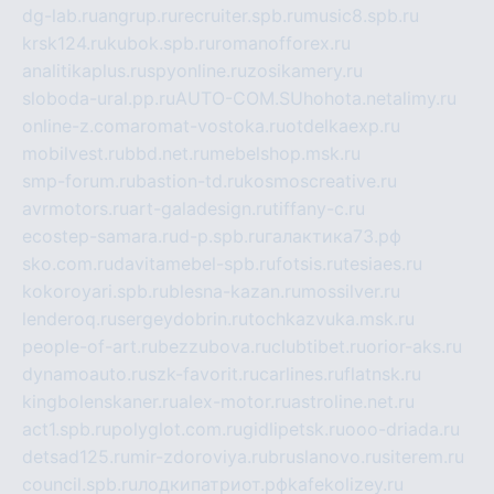
dg-lab.ru
angrup.ru
recruiter.spb.ru
music8.spb.ru
krsk124.ru
kubok.spb.ru
romanofforex.ru
analitikaplus.ru
spyonline.ru
zosikamery.ru
sloboda-ural.pp.ru
AUTO-COM.SU
hohota.net
alimy.ru
online-z.com
aromat-vostoka.ru
otdelkaexp.ru
mobilvest.ru
bbd.net.ru
mebelshop.msk.ru
smp-forum.ru
bastion-td.ru
kosmoscreative.ru
avrmotors.ru
art-galadesign.ru
tiffany-c.ru
ecostep-samara.ru
d-p.spb.ru
галактика73.рф
sko.com.ru
davitamebel-spb.ru
fotsis.ru
tesiaes.ru
kokoroyari.spb.ru
blesna-kazan.ru
mossilver.ru
lenderoq.ru
sergeydobrin.ru
tochkazvuka.msk.ru
people-of-art.ru
bezzubova.ru
clubtibet.ru
orior-aks.ru
dynamoauto.ru
szk-favorit.ru
carlines.ru
flatnsk.ru
kingbolenskaner.ru
alex-motor.ru
astroline.net.ru
act1.spb.ru
polyglot.com.ru
gidlipetsk.ru
ooo-driada.ru
detsad125.ru
mir-zdoroviya.ru
bruslanovo.ru
siterem.ru
council.spb.ru
лодкипатриот.рф
kafekolizey.ru