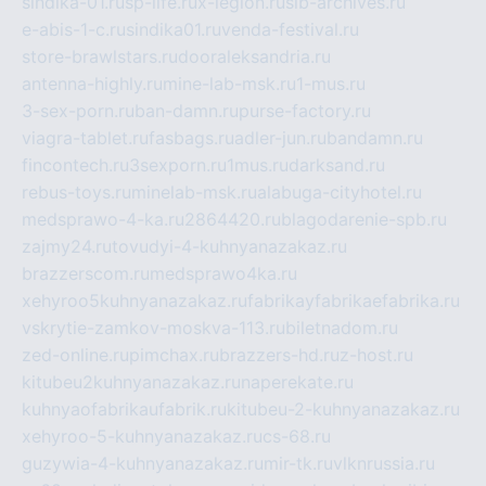
sindika-01.ru
sp-life.ru
x-legion.ru
sib-archives.ru
e-abis-1-c.ru
sindika01.ru
venda-festival.ru
store-brawlstars.ru
dooraleksandria.ru
antenna-highly.ru
mine-lab-msk.ru
1-mus.ru
3-sex-porn.ru
ban-damn.ru
purse-factory.ru
viagra-tablet.ru
fasbags.ru
adler-jun.ru
bandamn.ru
fincontech.ru
3sexporn.ru
1mus.ru
darksand.ru
rebus-toys.ru
minelab-msk.ru
alabuga-cityhotel.ru
medsprawo-4-ka.ru
2864420.ru
blagodarenie-spb.ru
zajmy24.ru
tovudyi-4-kuhnyanazakaz.ru
brazzerscom.ru
medsprawo4ka.ru
xehyroo5kuhnyanazakaz.ru
fabrikayfabrikaefabrika.ru
vskrytie-zamkov-moskva-113.ru
biletnadom.ru
zed-online.ru
pimchax.ru
brazzers-hd.ru
z-host.ru
kitubeu2kuhnyanazakaz.ru
naperekate.ru
kuhnyaofabrikaufabrik.ru
kitubeu-2-kuhnyanazakaz.ru
xehyroo-5-kuhnyanazakaz.ru
cs-68.ru
guzywia-4-kuhnyanazakaz.ru
mir-tk.ru
vlknrussia.ru