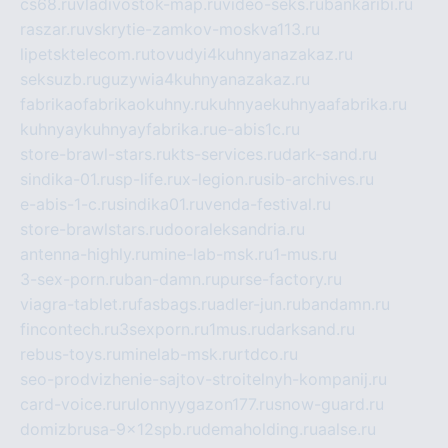
cs68.ru
vladivostok-map.ru
video-seks.ru
bankaribi.ru
raszar.ru
vskrytie-zamkov-moskva113.ru
lipetsktelecom.ru
tovudyi4kuhnyanazakaz.ru
seksuzb.ru
guzywia4kuhnyanazakaz.ru
fabrikaofabrikaokuhny.ru
kuhnyaekuhnyaafabrika.ru
kuhnyaykuhnyayfabrika.ru
e-abis1c.ru
store-brawl-stars.ru
kts-services.ru
dark-sand.ru
sindika-01.ru
sp-life.ru
x-legion.ru
sib-archives.ru
e-abis-1-c.ru
sindika01.ru
venda-festival.ru
store-brawlstars.ru
dooraleksandria.ru
antenna-highly.ru
mine-lab-msk.ru
1-mus.ru
3-sex-porn.ru
ban-damn.ru
purse-factory.ru
viagra-tablet.ru
fasbags.ru
adler-jun.ru
bandamn.ru
fincontech.ru
3sexporn.ru
1mus.ru
darksand.ru
rebus-toys.ru
minelab-msk.ru
rtdco.ru
seo-prodvizhenie-sajtov-stroitelnyh-kompanij.ru
card-voice.ru
rulonnyygazon177.ru
snow-guard.ru
domizbrusa-9x12spb.ru
demaholding.ru
aalse.ru