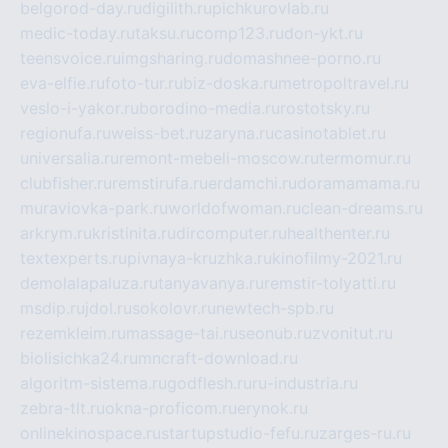
belgorod-day.ru
digilith.ru
pichkurovlab.ru
medic-today.ru
taksu.ru
comp123.ru
don-ykt.ru
teensvoice.ru
imgsharing.ru
domashnee-porno.ru
eva-elfie.ru
foto-tur.ru
biz-doska.ru
metropoltravel.ru
veslo-i-yakor.ru
borodino-media.ru
rostotsky.ru
regionufa.ru
weiss-bet.ru
zaryna.ru
casinotablet.ru
universalia.ru
remont-mebeli-moscow.ru
termomur.ru
clubfisher.ru
remstirufa.ru
erdamchi.ru
doramamama.ru
muraviovka-park.ru
worldofwoman.ru
clean-dreams.ru
arkrym.ru
kristinita.ru
dircomputer.ru
healthenter.ru
textexperts.ru
pivnaya-kruzhka.ru
kinofilmy-2021.ru
demolalapaluza.ru
tanyavanya.ru
remstir-tolyatti.ru
msdip.ru
jdol.ru
sokolovr.ru
newtech-spb.ru
rezemkleim.ru
massage-tai.ru
seonub.ru
zvonitut.ru
biolisichka24.ru
mncraft-download.ru
algoritm-sistema.ru
godflesh.ru
ru-industria.ru
zebra-tlt.ru
okna-proficom.ru
erynok.ru
onlinekinospace.ru
startupstudio-fefu.ru
zarges-ru.ru