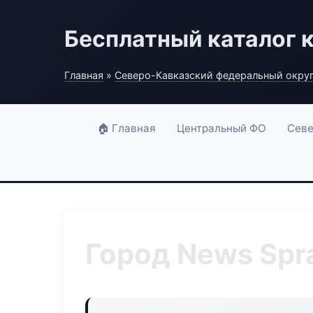
Бесплатный каталог 
Главная
»
Северо-Кавказский федеральный окру
🏠 Главная
Центральный ФО
Севе
Город News Spr