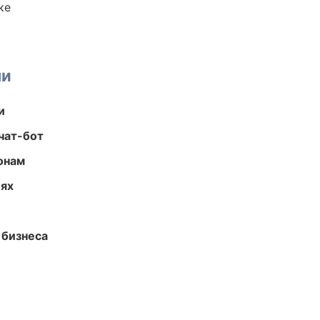
ке
ми
и
чат-бот
онам
иях
 бизнеса