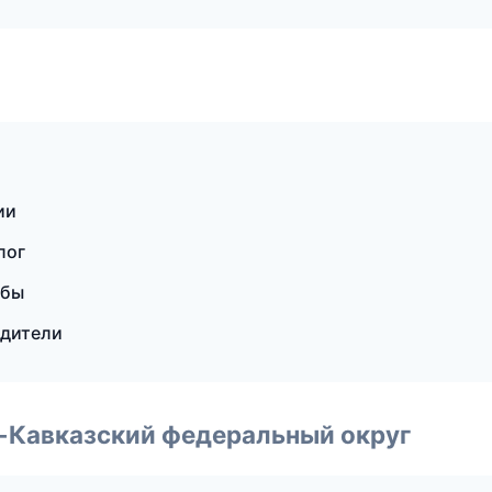
ии
лог
жбы
одители
о-Кавказский федеральный округ