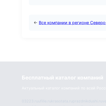
←
Все компании в регионе Северо
Бесплатный каталог компаний
Актуальный каталог компаний по всей Рос
03223.ru
ufille.ru
krasotata.ru
prazdnikdushi.ru
v