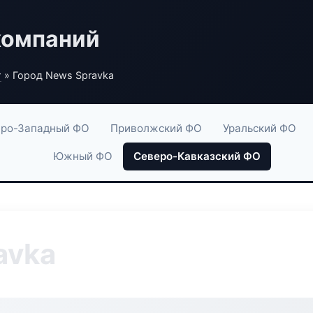
компаний
г
» Город News Spravka
ро-Западный ФО
Приволжский ФО
Уральский ФО
Южный ФО
Северо-Кавказский ФО
avka