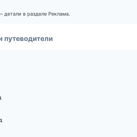
— детали в разделе Реклама.
и путеводители
д
д