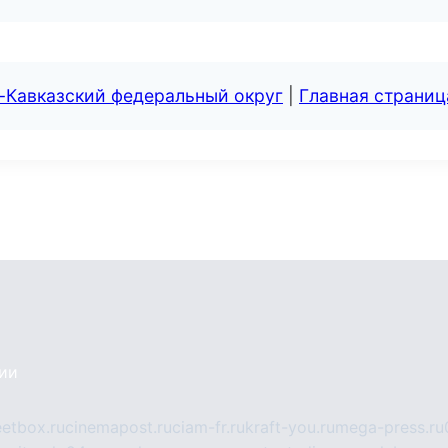
-Кавказский федеральный округ
|
Главная страниц
сии
eetbox.ru
cinemapost.ru
ciam-fr.ru
kraft-you.ru
mega-press.ru