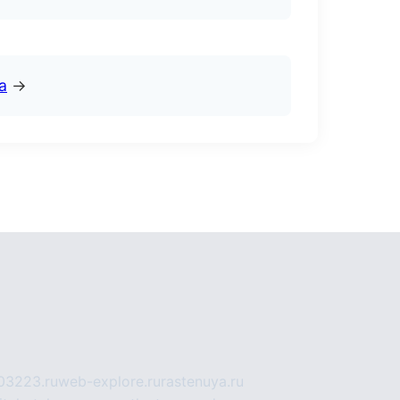
а
→
03223.ru
web-explore.ru
rastenuya.ru