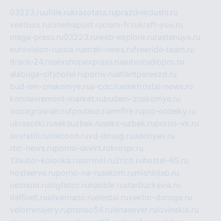
03223.ru
ufille.ru
krasotata.ru
prazdnikdushi.ru
veetbox.ru
cinemapost.ru
ciam-fr.ru
kraft-you.ru
mega-press.ru
03223.ru
web-explore.ru
rastenuya.ru
eurovision-russia.ru
strah-news.ru
freeride-team.ru
itrack-24.ru
sexshopexpress.ru
autostudiopro.ru
alabuga-cityhotel.ru
pornv.ru
atlantpereezd.ru
bud-em-znakomye.ru
a-cdc.ru
elektrostal-news.ru
korolevremont-market.ru
budem-znakomye.ru
oooagrosnab.ru
fpodaso.ru
emfire.ru
pro-otdelky.ru
ukrasotki.ru
seksuzbek.ru
seks-uzbek.ru
porno-vk.ru
sovratili.ru
olecoon.ru
vd-dosug.ru
adonyev.ru
rbc-news.ru
porno-skvirt.ru
krospr.ru
13autor-kolonka.ru
sormol.ru
2rich.ru
hostel-65.ru
hostserve.ru
porno-na-russkom.ru
mishinlab.ru
neznobi.ru
bigfatcc.ru
habble.ru
starbucksvia.ru
delfinet.ru
silvernano.ru
elestal.ru
vektor-doroga.ru
velotrenajery.ru
pronso54.ru
lenasever.ru
lovinskix.ru