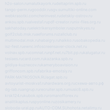
h2o-salon.ru
malutkayork.ru
deltaprim.spb.ru
tango-perm.ru
gooddir.ru
sgv.su
multiki-online.com
webkrasotki.com
cherinvest.ru
detskiy-ostrov.ru
ankou.spb.ru
alvesta1.ru
pdf-creator.ru
nix-files.org.ru
sakhatoday.ru
elektrikersymboler.ru
sputnikyes.ru
golf2club.msk.ru
aeforums.ru
zallclub.ru
multimodal.msk.ru
habaigry.ru
haikko.ru
sobakopedia.ru
isz-fest.ru
ewnc.info
screensaver-clock.net.ru
volnav.spb.ru
comnat.ru
npf.net.ru
7bit.pp.ru
kalugatur.ru
tesiaes.ru
card.com.ru
kazanka.spb.ru
gildiya-kuznecov.ru
kameryboavision.ru
griffoncom.spb.ru
fabrika-emotsiy.ru
PARK-MATROSOVA.RU
agat.spb.ru
avtoyurist-moskva1.ru
hardware.org.ru
схема-авто.рф
dg-lab.ru
angrup.ru
recruiter.spb.ru
music8.spb.ru
krsk124.ru
kubok.spb.ru
romanofforex.ru
analitikaplus.ru
spyonline.ru
zosikamery.ru
sloboda-ural.pp.ru
AUTO-COM.SU
hohota.net
alimy.ru