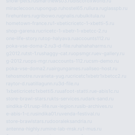
show-pets.ru
smartnews03.ru
discofoxworld.ru
miraclecoon.ru
pongup.ru
hostel65.ru
liura.ru
glasspb.ru
firehunters.ru
gribowo.ru
gnalis.ru
bulkitula.ru
hometown-france.ru
1-xbeticricetc-1-xbetti-5.ru
shop-garena.ru
cricetc-1-xbetr-1-xbetcc-2.ru
one-life-story.ru
top-halyava.ru
accounts112.ru
poka-vse-doma-2.ru
3-d-file.ru
hahahaharms.ru
g2012.ru
tst-1.ru
shaggy-cat.ru
opsmgr.ru
ev-gallery.ru
g-2012.ru
ops-mgr.ru
accounts-112.ru
csm-demo.ru
poka-vse-doma2.ru
airgungames.ru
allseo-host.ru
tehosmotre.ru
varieta-yug.ru
cricetc1xbetr1xbetcc2.ru
raytor-d.ru
atillagunn.ru
3d-file.ru
1xbeticricetc1xbetti5.ru
uafoot-statti.ru
e-abis1c.ru
store-brawl-stars.ru
kts-services.ru
dark-sand.ru
sindika-01.ru
sp-life.ru
x-legion.ru
sib-archives.ru
e-abis-1-c.ru
sindika01.ru
venda-festival.ru
store-brawlstars.ru
dooraleksandria.ru
antenna-highly.ru
mine-lab-msk.ru
1-mus.ru