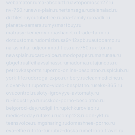
webamator.ru
ma-absolut1.ru
avtopomosch27.ru
nv-750.ru
news-plain.ru
nertansaga.ru
delanalad.ru
dizfiles.ru
youtubefree.ru
aria-family.ru
roadli.ru
planeta-samara.ru
mysmartbuy.ru
matrasy-kemerovo.ru
ashanet.ru
trade-farm.ru
dotcustoms.ru
domizbrusa9x12spb.ru
autodamp.ru
narasimha.ru
djcommodities.ru
nv750.ru
x-ton.ru
newsplain.ru
cardvoice.ru
modopaper.ru
manunae.ru
gbget.ru
alfeihavsalnassr.ru
madoma.ru
tajuncos.ru
petrovkasports.ru
porno-online-besplatno.ru
splclub.ru
york-life.ru
doroga-expo.ru
ribery.ru
cleanmedicine.ru
slovar-ivrit.ru
porno-video-besplatno.ru
seks-365.ru
ovucontrol.ru
sloty-igrovyye-avtomaty.ru
ru-industriya.ru
russkoe-porno-besplatno.ru
belgorod-day.ru
digilith.ru
pichkurovlab.ru
medic-today.ru
taksu.ru
comp123.ru
don-ykt.ru
teensvoice.ru
imgsharing.ru
domashnee-porno.ru
eva-elfie.ru
foto-tur.ru
biz-doska.ru
metropoltravel.ru