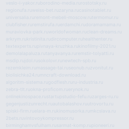
veslo-i-yakor.ru
borodino-media.ru
rostotsky.ru
regionufa.ru
weiss-bet.ru
zaryna.ru
casinotablet.ru
universalia.ru
remont-mebeli-moscow.ru
termomur.ru
clubfisher.ru
remstirufa.ru
erdamchi.ru
doramamama.ru
muraviovka-park.ru
worldofwoman.ru
clean-dreams.ru
arkrym.ru
kristinita.ru
dircomputer.ru
healthenter.ru
textexperts.ru
pivnaya-kruzhka.ru
kinofilmy-2021.ru
demolalapaluza.ru
tanyavanya.ru
remstir-tolyatti.ru
msdip.ru
jdol.ru
sokolovr.ru
newtech-spb.ru
rezemkleim.ru
massage-tai.ru
seonub.ru
zvonitut.ru
biolisichka24.ru
mncraft-download.ru
algoritm-sistema.ru
godflesh.ru
ru-industria.ru
zebra-tlt.ru
okna-proficom.ru
erynok.ru
onlinekinospace.ru
startupstudio-fefu.ru
zarges-ru.ru
gegenjustizunrecht.ru
autobalashov.ru
utrovortu.ru
spiski-firm.ru
elara-m.ru
kinomusorka.ru
mkcslava.ru
2bets.ru
vintovoykompressor.ru
birminghamvsfulham.ru
sarmat-komp.ru
pioneeri.ru