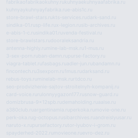
fabrikaofabrikaokuhny.ru
kuhnyaekuhnyaafabrika.ru
kuhnyaykuhnyayfabrika.ru
e-abis1c.ru
store-brawl-stars.ru
kts-services.ru
dark-sand.ru
sindika-01.ru
sp-life.ru
x-legion.ru
sib-archives.ru
e-abis-1-c.ru
sindika01.ru
venda-festival.ru
store-brawlstars.ru
dooraleksandria.ru
antenna-highly.ru
mine-lab-msk.ru
1-mus.ru
3-sex-porn.ru
ban-damn.ru
purse-factory.ru
viagra-tablet.ru
fasbags.ru
adler-jun.ru
bandamn.ru
fincontech.ru
3sexporn.ru
1mus.ru
darksand.ru
rebus-toys.ru
minelab-msk.ru
rtdco.ru
seo-prodvizhenie-sajtov-stroitelnyh-kompanij.ru
card-voice.ru
rulonnyygazon177.ru
snow-guard.ru
domizbrusa-9x12spb.ru
demaholding.ru
aalse.ru
a380club.ru
argentinamia.ru
perkoka.ru
movie-one.ru
perk-oka.ru
g-octopus.ru
sibarchives.ru
andreislyusar.ru
naruto-x.ru
pursefactory.ru
tor-lyubov-i-grom.ru
spayderhed-2022.ru
movieone.ru
evro-dez.ru