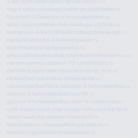
3-sex-porn.ru
ban-damn.ru
purse-factory.ru
viagra-tablet.ru
fasbags.ru
adler-jun.ru
bandamn.ru
fincontech.ru
3sexporn.ru
1mus.ru
darksand.ru
rebus-toys.ru
minelab-msk.ru
alabuga-cityhotel.ru
medsprawo-4-ka.ru
2864420.ru
blagodarenie-spb.ru
zajmy24.ru
tovudyi-4-kuhnyanazakaz.ru
brazzerscom.ru
medsprawo4ka.ru
xehyroo5kuhnyanazakaz.ru
fabrikayfabrikaefabrika.ru
vskrytie-zamkov-moskva-113.ru
biletnadom.ru
zed-online.ru
pimchax.ru
brazzers-hd.ru
z-host.ru
kitubeu2kuhnyanazakaz.ru
naperekate.ru
kuhnyaofabrikaufabrik.ru
kitubeu-2-kuhnyanazakaz.ru
xehyroo-5-kuhnyanazakaz.ru
cs-68.ru
guzywia-4-kuhnyanazakaz.ru
mir-tk.ru
vlknrussia.ru
cs68.ru
vladivostok-map.ru
video-seks.ru
bankaribi.ru
raszar.ru
vskrytie-zamkov-moskva113.ru
lipetsktelecom.ru
tovudyi4kuhnyanazakaz.ru
seksuzb.ru
guzywia4kuhnyanazakaz.ru