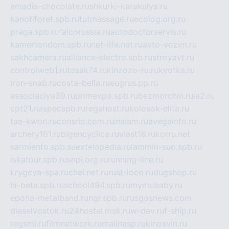
amadis-chocolate.ru
shkurki-karakulya.ru
kanotiforet.spb.ru
tutmassage.ru
ecolog.org.ru
praga.spb.ru
falcorussia.ru
autodoctorservis.ru
kamertondom.spb.ru
net-life.net.ru
avto-vozim.ru
sakhcamera.ru
alliance-electro.spb.ru
stroyavt.ru
controlweb1.ru
tdsak74.ru
kinzozo-ru.ru
kvotka.ru
iron-snab.ru
costa-bella.ru
eugrus.pp.ru
associaciya39.ru
primexpo.spb.ru
bezmorchin.ru
ia2.ru
cpt21.ru
ispecspb.ru
regahost.ru
kolosok-elita.ru
tae-kwon.ru
consrio.com.ru
insiam.ru
avegainfo.ru
archery161.ru
bigencyclica.ru
vlast16.ru
korru.net
sarmiento.spb.su
extelopedia.ru
lammin-suo.spb.ru
iskatour.spb.ru
snpi.org.ru
running-line.ru
krygeva-spa.ru
chel.net.ru
rust-loco.ru
dugshop.ru
hl-beta.spb.ru
school494.spb.ru
mymubaby.ru
epoha-metalband.ru
ngr.spb.ru
rusgosnews.com
dieselvostok.ru
24hostel.msk.ru
w-dev.ru
f-ship.ru
regsmi.ru
filmnetwork.ru
malinasp.ru
kinosvin.ru