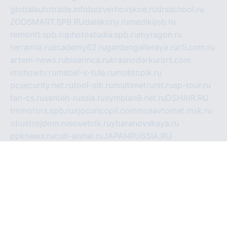
globalautotrade.info
bezverhovskoe.ru
drsschool.ru
ZOOSMART.SPB.RU
dalakony.ru
medikijob.ru
remontt.spb.ru
photostudia.spb.ru
myragon.ru
terramia.ru
academy62.ru
gardengallereya.ru
rti.com.ru
artem-news.ru
biserinca.ru
krasnodarkurort.com
imshowtv.ru
mebel-v-tule.ru
mobtopik.ru
pcsecurity.net.ru
tool-sib.ru
multimetrunit.ru
sp-tour.ru
fan-cs.ru
santeh-russia.ru
symbian9.net.ru
DSHAIR.RU
tmmotors.spb.ru
xjocuricopii.com
musavtomat.msk.ru
obustrojdom.ru
sovetcik.ru
ybaranovskaya.ru
ppknews.ru
cult-alshei.ru
JAPANRUSSIA.RU
proekciyamebel.ru
imper-finans.ru
rim.org.ru
glamourai.ru
brassminus.ru
zabor-pro.ru
ftn.pp.ru
dorogoe58.ru
laimengpacker.ru
kuzova-zapchasti.ru
sageerp.ru
taxodrom.ru
dsrazvitie.ru
hardcity.net.ru
ratinghomegames.ru
topservice25.ru
gubernyan.ru
gtglasslined.ru
ii4.ru
tssport.spb.ru
andorra24.com
blackwallstreet.ru
oboimos.ru
optim-doors.com.ru