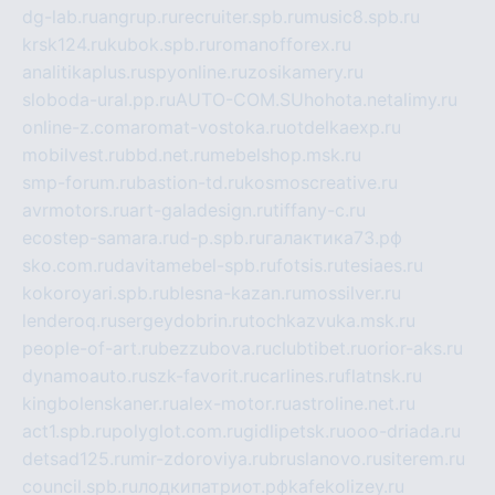
dg-lab.ru
angrup.ru
recruiter.spb.ru
music8.spb.ru
krsk124.ru
kubok.spb.ru
romanofforex.ru
analitikaplus.ru
spyonline.ru
zosikamery.ru
sloboda-ural.pp.ru
AUTO-COM.SU
hohota.net
alimy.ru
online-z.com
aromat-vostoka.ru
otdelkaexp.ru
mobilvest.ru
bbd.net.ru
mebelshop.msk.ru
smp-forum.ru
bastion-td.ru
kosmoscreative.ru
avrmotors.ru
art-galadesign.ru
tiffany-c.ru
ecostep-samara.ru
d-p.spb.ru
галактика73.рф
sko.com.ru
davitamebel-spb.ru
fotsis.ru
tesiaes.ru
kokoroyari.spb.ru
blesna-kazan.ru
mossilver.ru
lenderoq.ru
sergeydobrin.ru
tochkazvuka.msk.ru
people-of-art.ru
bezzubova.ru
clubtibet.ru
orior-aks.ru
dynamoauto.ru
szk-favorit.ru
carlines.ru
flatnsk.ru
kingbolenskaner.ru
alex-motor.ru
astroline.net.ru
act1.spb.ru
polyglot.com.ru
gidlipetsk.ru
ooo-driada.ru
detsad125.ru
mir-zdoroviya.ru
bruslanovo.ru
siterem.ru
council.spb.ru
лодкипатриот.рф
kafekolizey.ru