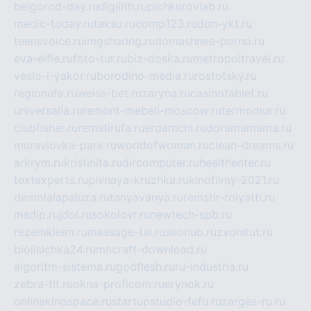
belgorod-day.ru
digilith.ru
pichkurovlab.ru
medic-today.ru
taksu.ru
comp123.ru
don-ykt.ru
teensvoice.ru
imgsharing.ru
domashnee-porno.ru
eva-elfie.ru
foto-tur.ru
biz-doska.ru
metropoltravel.ru
veslo-i-yakor.ru
borodino-media.ru
rostotsky.ru
regionufa.ru
weiss-bet.ru
zaryna.ru
casinotablet.ru
universalia.ru
remont-mebeli-moscow.ru
termomur.ru
clubfisher.ru
remstirufa.ru
erdamchi.ru
doramamama.ru
muraviovka-park.ru
worldofwoman.ru
clean-dreams.ru
arkrym.ru
kristinita.ru
dircomputer.ru
healthenter.ru
textexperts.ru
pivnaya-kruzhka.ru
kinofilmy-2021.ru
demolalapaluza.ru
tanyavanya.ru
remstir-tolyatti.ru
msdip.ru
jdol.ru
sokolovr.ru
newtech-spb.ru
rezemkleim.ru
massage-tai.ru
seonub.ru
zvonitut.ru
biolisichka24.ru
mncraft-download.ru
algoritm-sistema.ru
godflesh.ru
ru-industria.ru
zebra-tlt.ru
okna-proficom.ru
erynok.ru
onlinekinospace.ru
startupstudio-fefu.ru
zarges-ru.ru