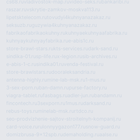
cs68.ru
vladivostok-map.ru
video-seks.ru
bankaribi.ru
raszar.ru
vskrytie-zamkov-moskva113.ru
lipetsktelecom.ru
tovudyi4kuhnyanazakaz.ru
seksuzb.ru
guzywia4kuhnyanazakaz.ru
fabrikaofabrikaokuhny.ru
kuhnyaekuhnyaafabrika.ru
kuhnyaykuhnyayfabrika.ru
e-abis1c.ru
store-brawl-stars.ru
kts-services.ru
dark-sand.ru
sindika-01.ru
sp-life.ru
x-legion.ru
sib-archives.ru
e-abis-1-c.ru
sindika01.ru
venda-festival.ru
store-brawlstars.ru
dooraleksandria.ru
antenna-highly.ru
mine-lab-msk.ru
1-mus.ru
3-sex-porn.ru
ban-damn.ru
purse-factory.ru
viagra-tablet.ru
fasbags.ru
adler-jun.ru
bandamn.ru
fincontech.ru
3sexporn.ru
1mus.ru
darksand.ru
rebus-toys.ru
minelab-msk.ru
rtdco.ru
seo-prodvizhenie-sajtov-stroitelnyh-kompanij.ru
card-voice.ru
rulonnyygazon177.ru
snow-guard.ru
domizbrusa-9x12spb.ru
demaholding.ru
aalse.ru