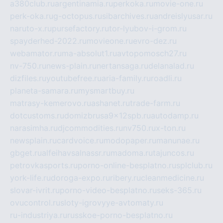
a380club.ru
argentinamia.ru
perkoka.ru
movie-one.ru
perk-oka.ru
g-octopus.ru
sibarchives.ru
andreislyusar.ru
naruto-x.ru
pursefactory.ru
tor-lyubov-i-grom.ru
spayderhed-2022.ru
movieone.ru
evro-dez.ru
webamator.ru
ma-absolut1.ru
avtopomosch27.ru
nv-750.ru
news-plain.ru
nertansaga.ru
delanalad.ru
dizfiles.ru
youtubefree.ru
aria-family.ru
roadli.ru
planeta-samara.ru
mysmartbuy.ru
matrasy-kemerovo.ru
ashanet.ru
trade-farm.ru
dotcustoms.ru
domizbrusa9x12spb.ru
autodamp.ru
narasimha.ru
djcommodities.ru
nv750.ru
x-ton.ru
newsplain.ru
cardvoice.ru
modopaper.ru
manunae.ru
gbget.ru
alfeihavsalnassr.ru
madoma.ru
tajuncos.ru
petrovkasports.ru
porno-online-besplatno.ru
splclub.ru
york-life.ru
doroga-expo.ru
ribery.ru
cleanmedicine.ru
slovar-ivrit.ru
porno-video-besplatno.ru
seks-365.ru
ovucontrol.ru
sloty-igrovyye-avtomaty.ru
ru-industriya.ru
russkoe-porno-besplatno.ru