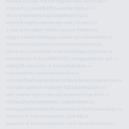
sindika-01.ru
sp-life.ru
x-legion.ru
sib-archives.ru
e-abis-1-c.ru
sindika01.ru
venda-festival.ru
store-brawlstars.ru
dooraleksandria.ru
antenna-highly.ru
mine-lab-msk.ru
1-mus.ru
3-sex-porn.ru
ban-damn.ru
purse-factory.ru
viagra-tablet.ru
fasbags.ru
adler-jun.ru
bandamn.ru
fincontech.ru
3sexporn.ru
1mus.ru
darksand.ru
rebus-toys.ru
minelab-msk.ru
alabuga-cityhotel.ru
medsprawo-4-ka.ru
2864420.ru
blagodarenie-spb.ru
zajmy24.ru
tovudyi-4-kuhnyanazakaz.ru
brazzerscom.ru
medsprawo4ka.ru
xehyroo5kuhnyanazakaz.ru
fabrikayfabrikaefabrika.ru
vskrytie-zamkov-moskva-113.ru
biletnadom.ru
zed-online.ru
pimchax.ru
brazzers-hd.ru
z-host.ru
kitubeu2kuhnyanazakaz.ru
naperekate.ru
kuhnyaofabrikaufabrik.ru
kitubeu-2-kuhnyanazakaz.ru
xehyroo-5-kuhnyanazakaz.ru
cs-68.ru
guzywia-4-kuhnyanazakaz.ru
mir-tk.ru
vlknrussia.ru