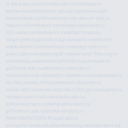
hl-beta.spb.ru
school494.spb.ru
mymubaby.ru
epoha-metalband.ru
ngr.spb.ru
rusgosnews.com
dieselvostok.ru
24hostel.msk.ru
w-dev.ru
f-ship.ru
regsmi.ru
filmnetwork.ru
malinasp.ru
kinosvin.ru
h2o-salon.ru
malutkayork.ru
deltaprim.spb.ru
tango-perm.ru
gooddir.ru
sgv.su
multiki-online.com
webkrasotki.com
cherinvest.ru
detskiy-ostrov.ru
ankou.spb.ru
alvesta1.ru
pdf-creator.ru
nix-files.org.ru
sakhatoday.ru
elektrikersymboler.ru
sputnikyes.ru
golf2club.msk.ru
aeforums.ru
zallclub.ru
multimodal.msk.ru
habaigry.ru
haikko.ru
sobakopedia.ru
isz-fest.ru
ewnc.info
screensaver-clock.net.ru
volnav.spb.ru
comnat.ru
npf.net.ru
7bit.pp.ru
kalugatur.ru
tesiaes.ru
card.com.ru
kazanka.spb.ru
gildiya-kuznecov.ru
kameryboavision.ru
griffoncom.spb.ru
fabrika-emotsiy.ru
PARK-MATROSOVA.RU
agat.spb.ru
avtoyurist-moskva1.ru
hardware.org.ru
схема-авто.рф