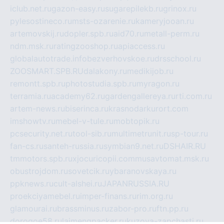
iclub.net.ru
gazon-easy.ru
sugarepilekb.ru
grinox.ru
pylesostineco.ru
msts-ozarenie.ru
kameryjooan.ru
artemovskij.ru
dopler.spb.ru
aid70.ru
metall-perm.ru
ndm.msk.ru
ratingzooshop.ru
apiaccess.ru
globalautotrade.info
bezverhovskoe.ru
drsschool.ru
ZOOSMART.SPB.RU
dalakony.ru
medikijob.ru
remontt.spb.ru
photostudia.spb.ru
myragon.ru
terramia.ru
academy62.ru
gardengallereya.ru
rti.com.ru
artem-news.ru
biserinca.ru
krasnodarkurort.com
imshowtv.ru
mebel-v-tule.ru
mobtopik.ru
pcsecurity.net.ru
tool-sib.ru
multimetrunit.ru
sp-tour.ru
fan-cs.ru
santeh-russia.ru
symbian9.net.ru
DSHAIR.RU
tmmotors.spb.ru
xjocuricopii.com
musavtomat.msk.ru
obustrojdom.ru
sovetcik.ru
ybaranovskaya.ru
ppknews.ru
cult-alshei.ru
JAPANRUSSIA.RU
proekciyamebel.ru
imper-finans.ru
rim.org.ru
glamourai.ru
brassminus.ru
zabor-pro.ru
ftn.pp.ru
dorogoe58.ru
laimengpacker.ru
kuzova-zapchasti.ru