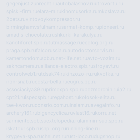
gegenjustizunrecht.ru
autobalashov.ru
utrovortu.ru
spiski-firm.ru
elara-m.ru
kinomusorka.ru
mkcslava.ru
2bets.ru
vintovoykompressor.ru
birminghamvsfulham.ru
sarmat-komp.ru
pioneeri.ru
amadis-chocolate.ru
shkurki-karakulya.ru
kanotiforet.spb.ru
tutmassage.ru
ecolog.org.ru
praga.spb.ru
falcorussia.ru
autodoctorservis.ru
kamertondom.spb.ru
net-life.net.ru
avto-vozim.ru
sakhcamera.ru
alliance-electro.spb.ru
stroyavt.ru
controlweb1.ru
tdsak74.ru
kinzozo-ru.ru
kvotka.ru
iron-snab.ru
costa-bella.ru
eugrus.pp.ru
associaciya39.ru
primexpo.spb.ru
bezmorchin.ru
ia2.ru
cpt21.ru
ispecspb.ru
regahost.ru
kolosok-elita.ru
tae-kwon.ru
consrio.com.ru
insiam.ru
avegainfo.ru
archery161.ru
bigencyclica.ru
vlast16.ru
korru.net
sarmiento.spb.su
extelopedia.ru
lammin-suo.spb.ru
iskatour.spb.ru
snpi.org.ru
running-line.ru
krygeva-spa.ru
chel.net.ru
rust-loco.ru
dugshop.ru