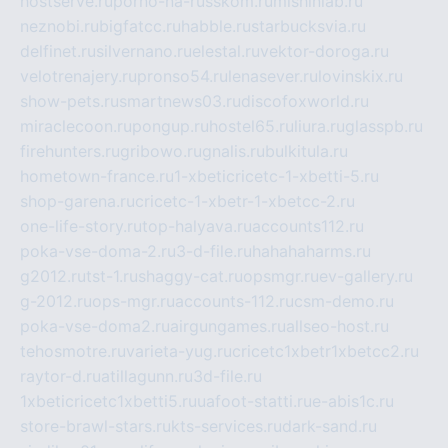
hostserve.ru
porno-na-russkom.ru
mishinlab.ru
neznobi.ru
bigfatcc.ru
habble.ru
starbucksvia.ru
delfinet.ru
silvernano.ru
elestal.ru
vektor-doroga.ru
velotrenajery.ru
pronso54.ru
lenasever.ru
lovinskix.ru
show-pets.ru
smartnews03.ru
discofoxworld.ru
miraclecoon.ru
pongup.ru
hostel65.ru
liura.ru
glasspb.ru
firehunters.ru
gribowo.ru
gnalis.ru
bulkitula.ru
hometown-france.ru
1-xbeticricetc-1-xbetti-5.ru
shop-garena.ru
cricetc-1-xbetr-1-xbetcc-2.ru
one-life-story.ru
top-halyava.ru
accounts112.ru
poka-vse-doma-2.ru
3-d-file.ru
hahahaharms.ru
g2012.ru
tst-1.ru
shaggy-cat.ru
opsmgr.ru
ev-gallery.ru
g-2012.ru
ops-mgr.ru
accounts-112.ru
csm-demo.ru
poka-vse-doma2.ru
airgungames.ru
allseo-host.ru
tehosmotre.ru
varieta-yug.ru
cricetc1xbetr1xbetcc2.ru
raytor-d.ru
atillagunn.ru
3d-file.ru
1xbeticricetc1xbetti5.ru
uafoot-statti.ru
e-abis1c.ru
store-brawl-stars.ru
kts-services.ru
dark-sand.ru