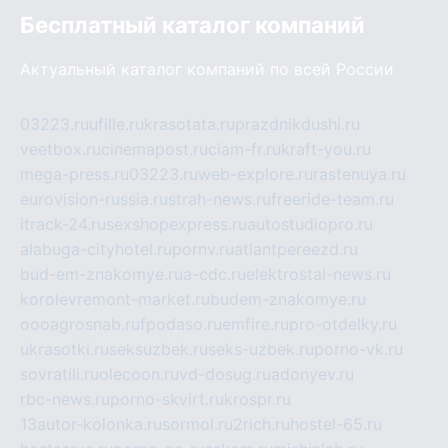
Бесплатный каталог компаний
Актуальный каталог компаний по всей России
03223.ru
ufille.ru
krasotata.ru
prazdnikdushi.ru
veetbox.ru
cinemapost.ru
ciam-fr.ru
kraft-you.ru
mega-press.ru
03223.ru
web-explore.ru
rastenuya.ru
eurovision-russia.ru
strah-news.ru
freeride-team.ru
itrack-24.ru
sexshopexpress.ru
autostudiopro.ru
alabuga-cityhotel.ru
pornv.ru
atlantpereezd.ru
bud-em-znakomye.ru
a-cdc.ru
elektrostal-news.ru
korolevremont-market.ru
budem-znakomye.ru
oooagrosnab.ru
fpodaso.ru
emfire.ru
pro-otdelky.ru
ukrasotki.ru
seksuzbek.ru
seks-uzbek.ru
porno-vk.ru
sovratili.ru
olecoon.ru
vd-dosug.ru
adonyev.ru
rbc-news.ru
porno-skvirt.ru
krospr.ru
13autor-kolonka.ru
sormol.ru
2rich.ru
hostel-65.ru