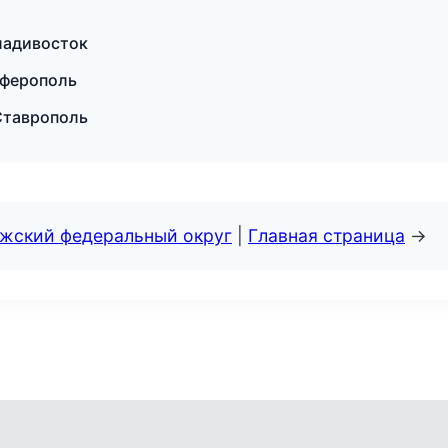
ладивосток
мферополь
Ставрополь
лжский федеральный округ
|
Главная страница
→