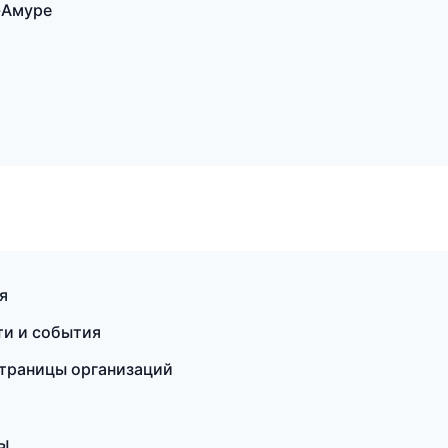
-Амуре
я
ти и события
страницы организаций
ы