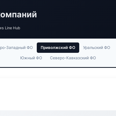
компаний
s Line Hub
ро-Западный ФО
Приволжский ФО
Уральский ФО
Южный ФО
Северо-Кавказский ФО