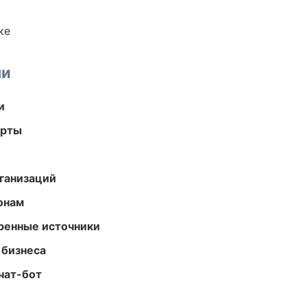
ке
ми
и
арты
ганизаций
онам
еренные источники
 бизнеса
чат-бот