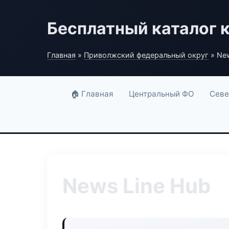
Бесплатный каталог 
Главная
»
Приволжский федеральный округ
» New
🏠 Главная
Центральный ФО
Севе
News Line Hub