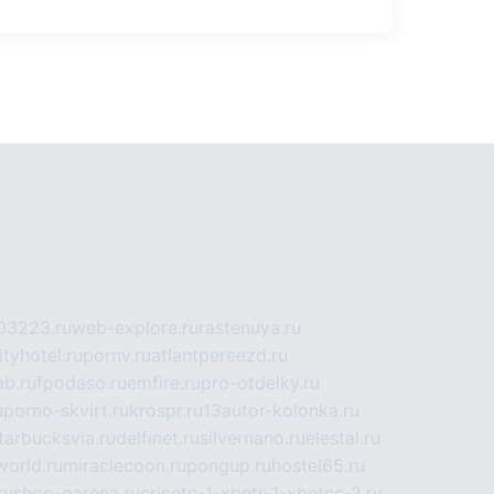
03223.ru
web-explore.ru
rastenuya.ru
tyhotel.ru
pornv.ru
atlantpereezd.ru
b.ru
fpodaso.ru
emfire.ru
pro-otdelky.ru
u
porno-skvirt.ru
krospr.ru
13autor-kolonka.ru
tarbucksvia.ru
delfinet.ru
silvernano.ru
elestal.ru
world.ru
miraclecoon.ru
pongup.ru
hostel65.ru
ru
shop-garena.ru
cricetc-1-xbetr-1-xbetcc-2.ru