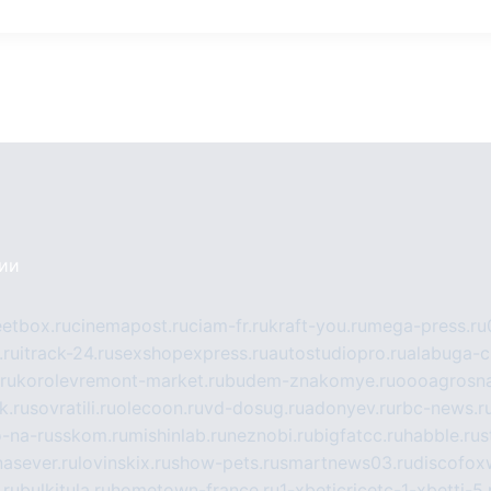
сии
eetbox.ru
cinemapost.ru
ciam-fr.ru
kraft-you.ru
mega-press.ru
.ru
itrack-24.ru
sexshopexpress.ru
autostudiopro.ru
alabuga-ci
ru
korolevremont-market.ru
budem-znakomye.ru
oooagrosna
k.ru
sovratili.ru
olecoon.ru
vd-dosug.ru
adonyev.ru
rbc-news.r
-na-russkom.ru
mishinlab.ru
neznobi.ru
bigfatcc.ru
habble.ru
s
nasever.ru
lovinskix.ru
show-pets.ru
smartnews03.ru
discofox
.ru
bulkitula.ru
hometown-france.ru
1-xbeticricetc-1-xbetti-5.