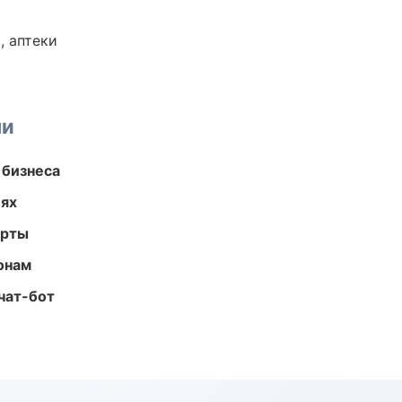
, аптеки
ми
 бизнеса
иях
арты
онам
чат-бот