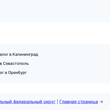
талог в Калининград
 в Севастополь
ог в Оренбург
альный федеральный округ
|
Главная страница
→