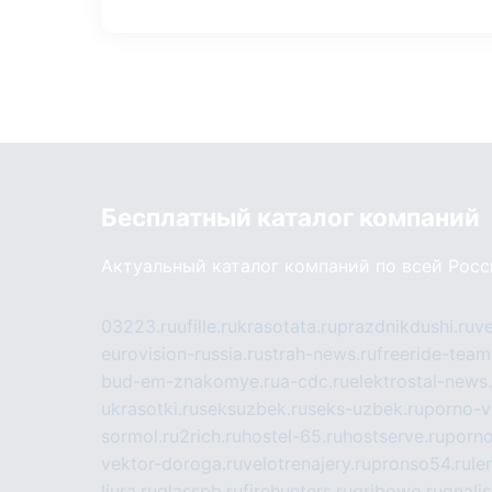
Бесплатный каталог компаний
Актуальный каталог компаний по всей Рос
03223.ru
ufille.ru
krasotata.ru
prazdnikdushi.ru
v
eurovision-russia.ru
strah-news.ru
freeride-team
bud-em-znakomye.ru
a-cdc.ru
elektrostal-news.
ukrasotki.ru
seksuzbek.ru
seks-uzbek.ru
porno-v
sormol.ru
2rich.ru
hostel-65.ru
hostserve.ru
porno
vektor-doroga.ru
velotrenajery.ru
pronso54.ru
le
liura.ru
glasspb.ru
firehunters.ru
gribowo.ru
gnalis