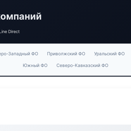
компаний
ine Direct
еро-Западный ФО
Приволжский ФО
Уральский ФО
Южный ФО
Северо-Кавказский ФО