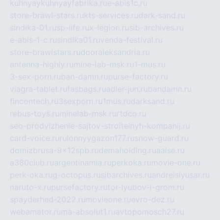
kuhnyaykuhnyayfabrika.ru
e-abis1c.ru
store-brawl-stars.ru
kts-services.ru
dark-sand.ru
sindika-01.ru
sp-life.ru
x-legion.ru
sib-archives.ru
e-abis-1-c.ru
sindika01.ru
venda-festival.ru
store-brawlstars.ru
dooraleksandria.ru
antenna-highly.ru
mine-lab-msk.ru
1-mus.ru
3-sex-porn.ru
ban-damn.ru
purse-factory.ru
viagra-tablet.ru
fasbags.ru
adler-jun.ru
bandamn.ru
fincontech.ru
3sexporn.ru
1mus.ru
darksand.ru
rebus-toys.ru
minelab-msk.ru
rtdco.ru
seo-prodvizhenie-sajtov-stroitelnyh-kompanij.ru
card-voice.ru
rulonnyygazon177.ru
snow-guard.ru
domizbrusa-9x12spb.ru
demaholding.ru
aalse.ru
a380club.ru
argentinamia.ru
perkoka.ru
movie-one.ru
perk-oka.ru
g-octopus.ru
sibarchives.ru
andreislyusar.ru
naruto-x.ru
pursefactory.ru
tor-lyubov-i-grom.ru
spayderhed-2022.ru
movieone.ru
evro-dez.ru
webamator.ru
ma-absolut1.ru
avtopomosch27.ru