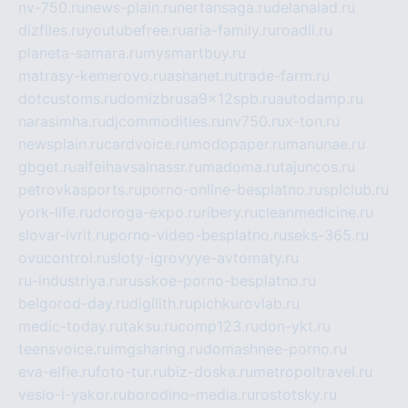
nv-750.ru
news-plain.ru
nertansaga.ru
delanalad.ru
dizfiles.ru
youtubefree.ru
aria-family.ru
roadli.ru
planeta-samara.ru
mysmartbuy.ru
matrasy-kemerovo.ru
ashanet.ru
trade-farm.ru
dotcustoms.ru
domizbrusa9x12spb.ru
autodamp.ru
narasimha.ru
djcommodities.ru
nv750.ru
x-ton.ru
newsplain.ru
cardvoice.ru
modopaper.ru
manunae.ru
gbget.ru
alfeihavsalnassr.ru
madoma.ru
tajuncos.ru
petrovkasports.ru
porno-online-besplatno.ru
splclub.ru
york-life.ru
doroga-expo.ru
ribery.ru
cleanmedicine.ru
slovar-ivrit.ru
porno-video-besplatno.ru
seks-365.ru
ovucontrol.ru
sloty-igrovyye-avtomaty.ru
ru-industriya.ru
russkoe-porno-besplatno.ru
belgorod-day.ru
digilith.ru
pichkurovlab.ru
medic-today.ru
taksu.ru
comp123.ru
don-ykt.ru
teensvoice.ru
imgsharing.ru
domashnee-porno.ru
eva-elfie.ru
foto-tur.ru
biz-doska.ru
metropoltravel.ru
veslo-i-yakor.ru
borodino-media.ru
rostotsky.ru