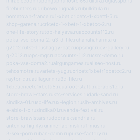
miraclecoon.ru
pongup.ru
hostel65.ru
liura.ru
glasspb.ru
firehunters.ru
gribowo.ru
gnalis.ru
bulkitula.ru
hometown-france.ru
1-xbeticricetc-1-xbetti-5.ru
shop-garena.ru
cricetc-1-xbetr-1-xbetcc-2.ru
one-life-story.ru
top-halyava.ru
accounts112.ru
poka-vse-doma-2.ru
3-d-file.ru
hahahaharms.ru
g2012.ru
tst-1.ru
shaggy-cat.ru
opsmgr.ru
ev-gallery.ru
g-2012.ru
ops-mgr.ru
accounts-112.ru
csm-demo.ru
poka-vse-doma2.ru
airgungames.ru
allseo-host.ru
tehosmotre.ru
varieta-yug.ru
cricetc1xbetr1xbetcc2.ru
raytor-d.ru
atillagunn.ru
3d-file.ru
1xbeticricetc1xbetti5.ru
uafoot-statti.ru
e-abis1c.ru
store-brawl-stars.ru
kts-services.ru
dark-sand.ru
sindika-01.ru
sp-life.ru
x-legion.ru
sib-archives.ru
e-abis-1-c.ru
sindika01.ru
venda-festival.ru
store-brawlstars.ru
dooraleksandria.ru
antenna-highly.ru
mine-lab-msk.ru
1-mus.ru
3-sex-porn.ru
ban-damn.ru
purse-factory.ru