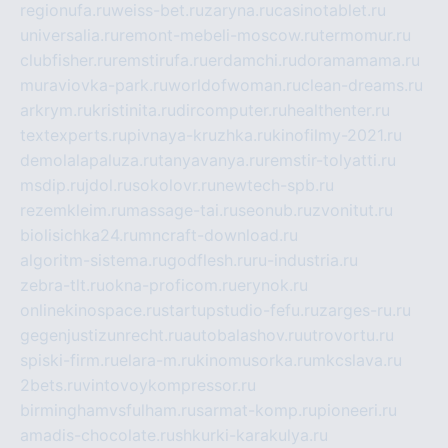
regionufa.ru
weiss-bet.ru
zaryna.ru
casinotablet.ru
universalia.ru
remont-mebeli-moscow.ru
termomur.ru
clubfisher.ru
remstirufa.ru
erdamchi.ru
doramamama.ru
muraviovka-park.ru
worldofwoman.ru
clean-dreams.ru
arkrym.ru
kristinita.ru
dircomputer.ru
healthenter.ru
textexperts.ru
pivnaya-kruzhka.ru
kinofilmy-2021.ru
demolalapaluza.ru
tanyavanya.ru
remstir-tolyatti.ru
msdip.ru
jdol.ru
sokolovr.ru
newtech-spb.ru
rezemkleim.ru
massage-tai.ru
seonub.ru
zvonitut.ru
biolisichka24.ru
mncraft-download.ru
algoritm-sistema.ru
godflesh.ru
ru-industria.ru
zebra-tlt.ru
okna-proficom.ru
erynok.ru
onlinekinospace.ru
startupstudio-fefu.ru
zarges-ru.ru
gegenjustizunrecht.ru
autobalashov.ru
utrovortu.ru
spiski-firm.ru
elara-m.ru
kinomusorka.ru
mkcslava.ru
2bets.ru
vintovoykompressor.ru
birminghamvsfulham.ru
sarmat-komp.ru
pioneeri.ru
amadis-chocolate.ru
shkurki-karakulya.ru