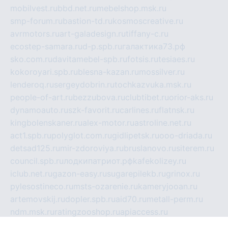
mobilvest.ru
bbd.net.ru
mebelshop.msk.ru
smp-forum.ru
bastion-td.ru
kosmoscreative.ru
avrmotors.ru
art-galadesign.ru
tiffany-c.ru
ecostep-samara.ru
d-p.spb.ru
галактика73.рф
sko.com.ru
davitamebel-spb.ru
fotsis.ru
tesiaes.ru
kokoroyari.spb.ru
blesna-kazan.ru
mossilver.ru
lenderoq.ru
sergeydobrin.ru
tochkazvuka.msk.ru
people-of-art.ru
bezzubova.ru
clubtibet.ru
orior-aks.ru
dynamoauto.ru
szk-favorit.ru
carlines.ru
flatnsk.ru
kingbolenskaner.ru
alex-motor.ru
astroline.net.ru
act1.spb.ru
polyglot.com.ru
gidlipetsk.ru
ooo-driada.ru
detsad125.ru
mir-zdoroviya.ru
bruslanovo.ru
siterem.ru
council.spb.ru
лодкипатриот.рф
kafekolizey.ru
iclub.net.ru
gazon-easy.ru
sugarepilekb.ru
grinox.ru
pylesostineco.ru
msts-ozarenie.ru
kameryjooan.ru
artemovskij.ru
dopler.spb.ru
aid70.ru
metall-perm.ru
ndm.msk.ru
ratingzooshop.ru
apiaccess.ru
globalautotrade.info
bezverhovskoe.ru
drsschool.ru