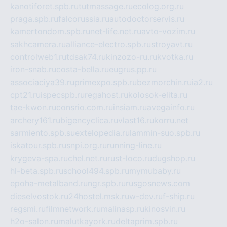
kanotiforet.spb.ru
tutmassage.ru
ecolog.org.ru
praga.spb.ru
falcorussia.ru
autodoctorservis.ru
kamertondom.spb.ru
net-life.net.ru
avto-vozim.ru
sakhcamera.ru
alliance-electro.spb.ru
stroyavt.ru
controlweb1.ru
tdsak74.ru
kinzozo-ru.ru
kvotka.ru
iron-snab.ru
costa-bella.ru
eugrus.pp.ru
associaciya39.ru
primexpo.spb.ru
bezmorchin.ru
ia2.ru
cpt21.ru
ispecspb.ru
regahost.ru
kolosok-elita.ru
tae-kwon.ru
consrio.com.ru
insiam.ru
avegainfo.ru
archery161.ru
bigencyclica.ru
vlast16.ru
korru.net
sarmiento.spb.su
extelopedia.ru
lammin-suo.spb.ru
iskatour.spb.ru
snpi.org.ru
running-line.ru
krygeva-spa.ru
chel.net.ru
rust-loco.ru
dugshop.ru
hl-beta.spb.ru
school494.spb.ru
mymubaby.ru
epoha-metalband.ru
ngr.spb.ru
rusgosnews.com
dieselvostok.ru
24hostel.msk.ru
w-dev.ru
f-ship.ru
regsmi.ru
filmnetwork.ru
malinasp.ru
kinosvin.ru
h2o-salon.ru
malutkayork.ru
deltaprim.spb.ru