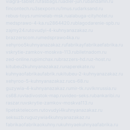
viagra-tablet.ru
fasbags.ru
adler-jun.ru
bandamn.ru
fincontech.ru
3sexporn.ru
1mus.ru
darksand.ru
rebus-toys.ru
minelab-msk.ru
alabuga-cityhotel.ru
medsprawo-4-ka.ru
2864420.ru
blagodarenie-spb.ru
zajmy24.ru
tovudyi-4-kuhnyanazakaz.ru
brazzerscom.ru
medsprawo4ka.ru
xehyroo5kuhnyanazakaz.ru
fabrikayfabrikaefabrika.ru
vskrytie-zamkov-moskva-113.ru
biletnadom.ru
zed-online.ru
pimchax.ru
brazzers-hd.ru
z-host.ru
kitubeu2kuhnyanazakaz.ru
naperekate.ru
kuhnyaofabrikaufabrik.ru
kitubeu-2-kuhnyanazakaz.ru
xehyroo-5-kuhnyanazakaz.ru
cs-68.ru
guzywia-4-kuhnyanazakaz.ru
mir-tk.ru
vlknrussia.ru
cs68.ru
vladivostok-map.ru
video-seks.ru
bankaribi.ru
raszar.ru
vskrytie-zamkov-moskva113.ru
lipetsktelecom.ru
tovudyi4kuhnyanazakaz.ru
seksuzb.ru
guzywia4kuhnyanazakaz.ru
fabrikaofabrikaokuhny.ru
kuhnyaekuhnyaafabrika.ru