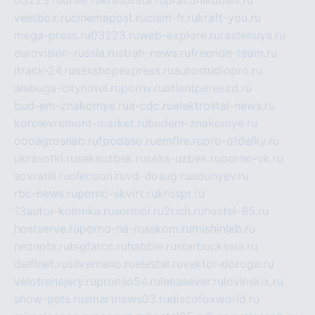
03223.ru
ufille.ru
krasotata.ru
prazdnikdushi.ru
veetbox.ru
cinemapost.ru
ciam-fr.ru
kraft-you.ru
mega-press.ru
03223.ru
web-explore.ru
rastenuya.ru
eurovision-russia.ru
strah-news.ru
freeride-team.ru
itrack-24.ru
sexshopexpress.ru
autostudiopro.ru
alabuga-cityhotel.ru
pornv.ru
atlantpereezd.ru
bud-em-znakomye.ru
a-cdc.ru
elektrostal-news.ru
korolevremont-market.ru
budem-znakomye.ru
oooagrosnab.ru
fpodaso.ru
emfire.ru
pro-otdelky.ru
ukrasotki.ru
seksuzbek.ru
seks-uzbek.ru
porno-vk.ru
sovratili.ru
olecoon.ru
vd-dosug.ru
adonyev.ru
rbc-news.ru
porno-skvirt.ru
krospr.ru
13autor-kolonka.ru
sormol.ru
2rich.ru
hostel-65.ru
hostserve.ru
porno-na-russkom.ru
mishinlab.ru
neznobi.ru
bigfatcc.ru
habble.ru
starbucksvia.ru
delfinet.ru
silvernano.ru
elestal.ru
vektor-doroga.ru
velotrenajery.ru
pronso54.ru
lenasever.ru
lovinskix.ru
show-pets.ru
smartnews03.ru
discofoxworld.ru