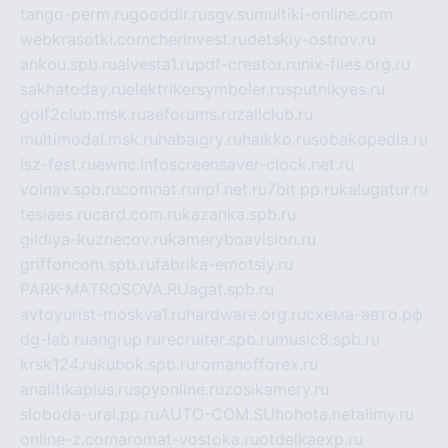
tango-perm.ru
gooddir.ru
sgv.su
multiki-online.com
webkrasotki.com
cherinvest.ru
detskiy-ostrov.ru
ankou.spb.ru
alvesta1.ru
pdf-creator.ru
nix-files.org.ru
sakhatoday.ru
elektrikersymboler.ru
sputnikyes.ru
golf2club.msk.ru
aeforums.ru
zallclub.ru
multimodal.msk.ru
habaigry.ru
haikko.ru
sobakopedia.ru
isz-fest.ru
ewnc.info
screensaver-clock.net.ru
volnav.spb.ru
comnat.ru
npf.net.ru
7bit.pp.ru
kalugatur.ru
tesiaes.ru
card.com.ru
kazanka.spb.ru
gildiya-kuznecov.ru
kameryboavision.ru
griffoncom.spb.ru
fabrika-emotsiy.ru
PARK-MATROSOVA.RU
agat.spb.ru
avtoyurist-moskva1.ru
hardware.org.ru
схема-авто.рф
dg-lab.ru
angrup.ru
recruiter.spb.ru
music8.spb.ru
krsk124.ru
kubok.spb.ru
romanofforex.ru
analitikaplus.ru
spyonline.ru
zosikamery.ru
sloboda-ural.pp.ru
AUTO-COM.SU
hohota.net
alimy.ru
online-z.com
aromat-vostoka.ru
otdelkaexp.ru