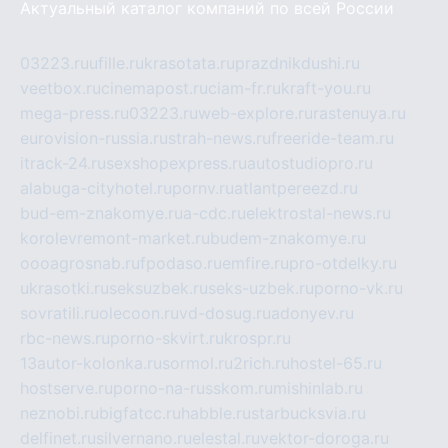
Актуальный каталог компаний по всей России
03223.ru
ufille.ru
krasotata.ru
prazdnikdushi.ru
veetbox.ru
cinemapost.ru
ciam-fr.ru
kraft-you.ru
mega-press.ru
03223.ru
web-explore.ru
rastenuya.ru
eurovision-russia.ru
strah-news.ru
freeride-team.ru
itrack-24.ru
sexshopexpress.ru
autostudiopro.ru
alabuga-cityhotel.ru
pornv.ru
atlantpereezd.ru
bud-em-znakomye.ru
a-cdc.ru
elektrostal-news.ru
korolevremont-market.ru
budem-znakomye.ru
oooagrosnab.ru
fpodaso.ru
emfire.ru
pro-otdelky.ru
ukrasotki.ru
seksuzbek.ru
seks-uzbek.ru
porno-vk.ru
sovratili.ru
olecoon.ru
vd-dosug.ru
adonyev.ru
rbc-news.ru
porno-skvirt.ru
krospr.ru
13autor-kolonka.ru
sormol.ru
2rich.ru
hostel-65.ru
hostserve.ru
porno-na-russkom.ru
mishinlab.ru
neznobi.ru
bigfatcc.ru
habble.ru
starbucksvia.ru
delfinet.ru
silvernano.ru
elestal.ru
vektor-doroga.ru