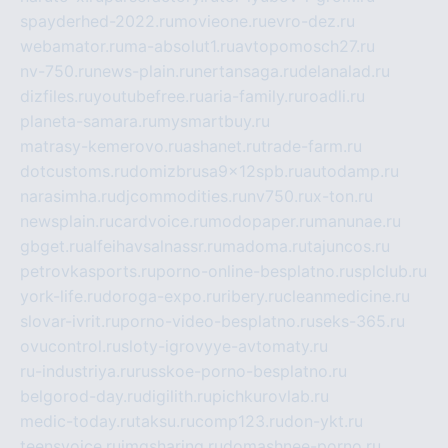
spayderhed-2022.ru
movieone.ru
evro-dez.ru
webamator.ru
ma-absolut1.ru
avtopomosch27.ru
nv-750.ru
news-plain.ru
nertansaga.ru
delanalad.ru
dizfiles.ru
youtubefree.ru
aria-family.ru
roadli.ru
planeta-samara.ru
mysmartbuy.ru
matrasy-kemerovo.ru
ashanet.ru
trade-farm.ru
dotcustoms.ru
domizbrusa9x12spb.ru
autodamp.ru
narasimha.ru
djcommodities.ru
nv750.ru
x-ton.ru
newsplain.ru
cardvoice.ru
modopaper.ru
manunae.ru
gbget.ru
alfeihavsalnassr.ru
madoma.ru
tajuncos.ru
petrovkasports.ru
porno-online-besplatno.ru
splclub.ru
york-life.ru
doroga-expo.ru
ribery.ru
cleanmedicine.ru
slovar-ivrit.ru
porno-video-besplatno.ru
seks-365.ru
ovucontrol.ru
sloty-igrovyye-avtomaty.ru
ru-industriya.ru
russkoe-porno-besplatno.ru
belgorod-day.ru
digilith.ru
pichkurovlab.ru
medic-today.ru
taksu.ru
comp123.ru
don-ykt.ru
teensvoice.ru
imgsharing.ru
domashnee-porno.ru