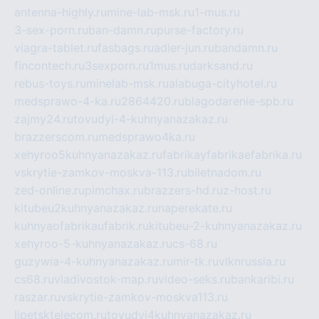
antenna-highly.ru
mine-lab-msk.ru
1-mus.ru
3-sex-porn.ru
ban-damn.ru
purse-factory.ru
viagra-tablet.ru
fasbags.ru
adler-jun.ru
bandamn.ru
fincontech.ru
3sexporn.ru
1mus.ru
darksand.ru
rebus-toys.ru
minelab-msk.ru
alabuga-cityhotel.ru
medsprawo-4-ka.ru
2864420.ru
blagodarenie-spb.ru
zajmy24.ru
tovudyi-4-kuhnyanazakaz.ru
brazzerscom.ru
medsprawo4ka.ru
xehyroo5kuhnyanazakaz.ru
fabrikayfabrikaefabrika.ru
vskrytie-zamkov-moskva-113.ru
biletnadom.ru
zed-online.ru
pimchax.ru
brazzers-hd.ru
z-host.ru
kitubeu2kuhnyanazakaz.ru
naperekate.ru
kuhnyaofabrikaufabrik.ru
kitubeu-2-kuhnyanazakaz.ru
xehyroo-5-kuhnyanazakaz.ru
cs-68.ru
guzywia-4-kuhnyanazakaz.ru
mir-tk.ru
vlknrussia.ru
cs68.ru
vladivostok-map.ru
video-seks.ru
bankaribi.ru
raszar.ru
vskrytie-zamkov-moskva113.ru
lipetsktelecom.ru
tovudyi4kuhnyanazakaz.ru