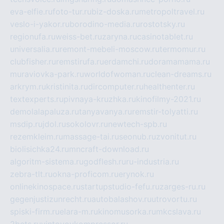
eva-elfie.ru
foto-tur.ru
biz-doska.ru
metropoltravel.ru
veslo-i-yakor.ru
borodino-media.ru
rostotsky.ru
regionufa.ru
weiss-bet.ru
zaryna.ru
casinotablet.ru
universalia.ru
remont-mebeli-moscow.ru
termomur.ru
clubfisher.ru
remstirufa.ru
erdamchi.ru
doramamama.ru
muraviovka-park.ru
worldofwoman.ru
clean-dreams.ru
arkrym.ru
kristinita.ru
dircomputer.ru
healthenter.ru
textexperts.ru
pivnaya-kruzhka.ru
kinofilmy-2021.ru
demolalapaluza.ru
tanyavanya.ru
remstir-tolyatti.ru
msdip.ru
jdol.ru
sokolovr.ru
newtech-spb.ru
rezemkleim.ru
massage-tai.ru
seonub.ru
zvonitut.ru
biolisichka24.ru
mncraft-download.ru
algoritm-sistema.ru
godflesh.ru
ru-industria.ru
zebra-tlt.ru
okna-proficom.ru
erynok.ru
onlinekinospace.ru
startupstudio-fefu.ru
zarges-ru.ru
gegenjustizunrecht.ru
autobalashov.ru
utrovortu.ru
spiski-firm.ru
elara-m.ru
kinomusorka.ru
mkcslava.ru
2bets.ru
vintovoykompressor.ru