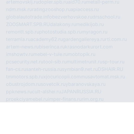
artemovskij.ru
dopler.spb.ru
aid70.ru
metall-perm.ru
ndm.msk.ru
ratingzooshop.ru
apiaccess.ru
globalautotrade.info
bezverhovskoe.ru
drsschool.ru
ZOOSMART.SPB.RU
dalakony.ru
medikijob.ru
remontt.spb.ru
photostudia.spb.ru
myragon.ru
terramia.ru
academy62.ru
gardengallereya.ru
rti.com.ru
artem-news.ru
biserinca.ru
krasnodarkurort.com
imshowtv.ru
mebel-v-tule.ru
mobtopik.ru
pcsecurity.net.ru
tool-sib.ru
multimetrunit.ru
sp-tour.ru
fan-cs.ru
santeh-russia.ru
symbian9.net.ru
DSHAIR.RU
tmmotors.spb.ru
xjocuricopii.com
musavtomat.msk.ru
obustrojdom.ru
sovetcik.ru
ybaranovskaya.ru
ppknews.ru
cult-alshei.ru
JAPANRUSSIA.RU
proekciyamebel.ru
imper-finans.ru
rim.org.ru
glamourai.ru
brassminus.ru
zabor-pro.ru
ftn.pp.ru
dorogoe58.ru
laimengpacker.ru
kuzova-zapchasti.ru
sageerp.ru
taxodrom.ru
dsrazvitie.ru
hardcity.net.ru
ratinghomegames.ru
topservice25.ru
gubernyan.ru