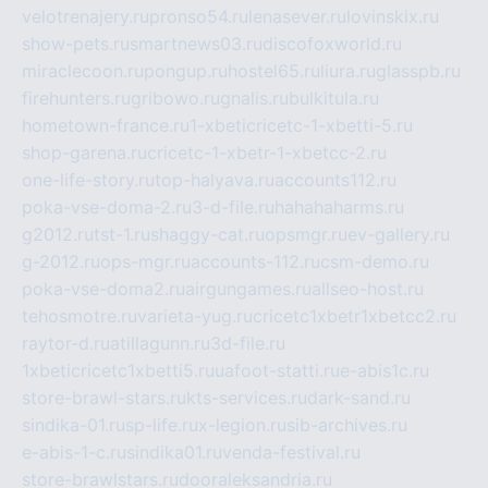
velotrenajery.ru
pronso54.ru
lenasever.ru
lovinskix.ru
show-pets.ru
smartnews03.ru
discofoxworld.ru
miraclecoon.ru
pongup.ru
hostel65.ru
liura.ru
glasspb.ru
firehunters.ru
gribowo.ru
gnalis.ru
bulkitula.ru
hometown-france.ru
1-xbeticricetc-1-xbetti-5.ru
shop-garena.ru
cricetc-1-xbetr-1-xbetcc-2.ru
one-life-story.ru
top-halyava.ru
accounts112.ru
poka-vse-doma-2.ru
3-d-file.ru
hahahaharms.ru
g2012.ru
tst-1.ru
shaggy-cat.ru
opsmgr.ru
ev-gallery.ru
g-2012.ru
ops-mgr.ru
accounts-112.ru
csm-demo.ru
poka-vse-doma2.ru
airgungames.ru
allseo-host.ru
tehosmotre.ru
varieta-yug.ru
cricetc1xbetr1xbetcc2.ru
raytor-d.ru
atillagunn.ru
3d-file.ru
1xbeticricetc1xbetti5.ru
uafoot-statti.ru
e-abis1c.ru
store-brawl-stars.ru
kts-services.ru
dark-sand.ru
sindika-01.ru
sp-life.ru
x-legion.ru
sib-archives.ru
e-abis-1-c.ru
sindika01.ru
venda-festival.ru
store-brawlstars.ru
dooraleksandria.ru