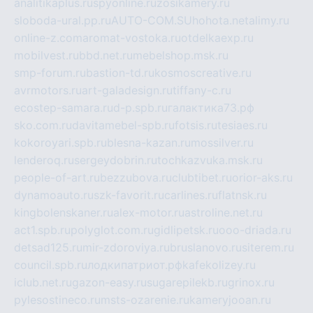
analitikaplus.ru
spyonline.ru
zosikamery.ru
sloboda-ural.pp.ru
AUTO-COM.SU
hohota.net
alimy.ru
online-z.com
aromat-vostoka.ru
otdelkaexp.ru
mobilvest.ru
bbd.net.ru
mebelshop.msk.ru
smp-forum.ru
bastion-td.ru
kosmoscreative.ru
avrmotors.ru
art-galadesign.ru
tiffany-c.ru
ecostep-samara.ru
d-p.spb.ru
галактика73.рф
sko.com.ru
davitamebel-spb.ru
fotsis.ru
tesiaes.ru
kokoroyari.spb.ru
blesna-kazan.ru
mossilver.ru
lenderoq.ru
sergeydobrin.ru
tochkazvuka.msk.ru
people-of-art.ru
bezzubova.ru
clubtibet.ru
orior-aks.ru
dynamoauto.ru
szk-favorit.ru
carlines.ru
flatnsk.ru
kingbolenskaner.ru
alex-motor.ru
astroline.net.ru
act1.spb.ru
polyglot.com.ru
gidlipetsk.ru
ooo-driada.ru
detsad125.ru
mir-zdoroviya.ru
bruslanovo.ru
siterem.ru
council.spb.ru
лодкипатриот.рф
kafekolizey.ru
iclub.net.ru
gazon-easy.ru
sugarepilekb.ru
grinox.ru
pylesostineco.ru
msts-ozarenie.ru
kameryjooan.ru