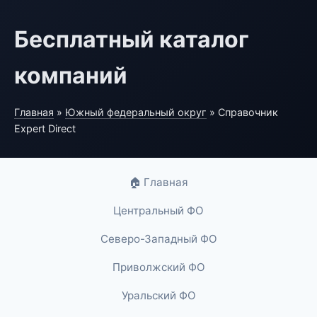
Бесплатный каталог
компаний
Главная
»
Южный федеральный округ
» Справочник
Expert Direct
🏠 Главная
Центральный ФО
Северо-Западный ФО
Приволжский ФО
Уральский ФО