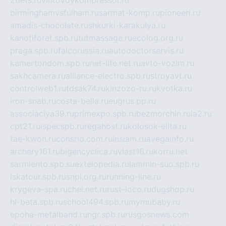
birminghamvsfulham.ru
sarmat-komp.ru
pioneeri.ru
amadis-chocolate.ru
shkurki-karakulya.ru
kanotiforet.spb.ru
tutmassage.ru
ecolog.org.ru
praga.spb.ru
falcorussia.ru
autodoctorservis.ru
kamertondom.spb.ru
net-life.net.ru
avto-vozim.ru
sakhcamera.ru
alliance-electro.spb.ru
stroyavt.ru
controlweb1.ru
tdsak74.ru
kinzozo-ru.ru
kvotka.ru
iron-snab.ru
costa-bella.ru
eugrus.pp.ru
associaciya39.ru
primexpo.spb.ru
bezmorchin.ru
ia2.ru
cpt21.ru
ispecspb.ru
regahost.ru
kolosok-elita.ru
tae-kwon.ru
consrio.com.ru
insiam.ru
avegainfo.ru
archery161.ru
bigencyclica.ru
vlast16.ru
korru.net
sarmiento.spb.su
extelopedia.ru
lammin-suo.spb.ru
iskatour.spb.ru
snpi.org.ru
running-line.ru
krygeva-spa.ru
chel.net.ru
rust-loco.ru
dugshop.ru
hl-beta.spb.ru
school494.spb.ru
mymubaby.ru
epoha-metalband.ru
ngr.spb.ru
rusgosnews.com