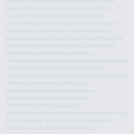
dieselvostok.ru
24hostel.msk.ru
w-dev.ru
f-ship.ru
regsmi.ru
filmnetwork.ru
malinasp.ru
kinosvin.ru
h2o-salon.ru
malutkayork.ru
deltaprim.spb.ru
tango-perm.ru
gooddir.ru
sgv.su
multiki-online.com
webkrasotki.com
cherinvest.ru
detskiy-ostrov.ru
ankou.spb.ru
alvesta1.ru
pdf-creator.ru
nix-files.org.ru
sakhatoday.ru
elektrikersymboler.ru
sputnikyes.ru
golf2club.msk.ru
aeforums.ru
zallclub.ru
multimodal.msk.ru
habaigry.ru
haikko.ru
sobakopedia.ru
isz-fest.ru
ewnc.info
screensaver-clock.net.ru
volnav.spb.ru
comnat.ru
npf.net.ru
7bit.pp.ru
kalugatur.ru
tesiaes.ru
card.com.ru
kazanka.spb.ru
gildiya-kuznecov.ru
kameryboavision.ru
griffoncom.spb.ru
fabrika-emotsiy.ru
PARK-MATROSOVA.RU
agat.spb.ru
avtoyurist-moskva1.ru
hardware.org.ru
схема-авто.рф
dg-lab.ru
angrup.ru
recruiter.spb.ru
music8.spb.ru
krsk124.ru
kubok.spb.ru
romanofforex.ru