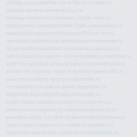
dizfiles.ru
youtubefree.ru
aria-family.ru
roadli.ru
planeta-samara.ru
mysmartbuy.ru
matrasy-kemerovo.ru
ashanet.ru
trade-farm.ru
dotcustoms.ru
domizbrusa9x12spb.ru
autodamp.ru
narasimha.ru
djcommodities.ru
nv750.ru
x-ton.ru
newsplain.ru
cardvoice.ru
modopaper.ru
manunae.ru
gbget.ru
alfeihavsalnassr.ru
madoma.ru
tajuncos.ru
petrovkasports.ru
porno-online-besplatno.ru
splclub.ru
york-life.ru
doroga-expo.ru
ribery.ru
cleanmedicine.ru
slovar-ivrit.ru
porno-video-besplatno.ru
seks-365.ru
ovucontrol.ru
sloty-igrovyye-avtomaty.ru
ru-industriya.ru
russkoe-porno-besplatno.ru
belgorod-day.ru
digilith.ru
pichkurovlab.ru
medic-today.ru
taksu.ru
comp123.ru
don-ykt.ru
teensvoice.ru
imgsharing.ru
domashnee-porno.ru
eva-elfie.ru
foto-tur.ru
biz-doska.ru
metropoltravel.ru
veslo-i-yakor.ru
borodino-media.ru
rostotsky.ru
regionufa.ru
weiss-bet.ru
zaryna.ru
casinotablet.ru