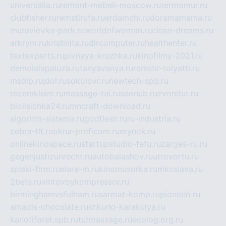
universalia.ru
remont-mebeli-moscow.ru
termomur.ru
clubfisher.ru
remstirufa.ru
erdamchi.ru
doramamama.ru
muraviovka-park.ru
worldofwoman.ru
clean-dreams.ru
arkrym.ru
kristinita.ru
dircomputer.ru
healthenter.ru
textexperts.ru
pivnaya-kruzhka.ru
kinofilmy-2021.ru
demolalapaluza.ru
tanyavanya.ru
remstir-tolyatti.ru
msdip.ru
jdol.ru
sokolovr.ru
newtech-spb.ru
rezemkleim.ru
massage-tai.ru
seonub.ru
zvonitut.ru
biolisichka24.ru
mncraft-download.ru
algoritm-sistema.ru
godflesh.ru
ru-industria.ru
zebra-tlt.ru
okna-proficom.ru
erynok.ru
onlinekinospace.ru
startupstudio-fefu.ru
zarges-ru.ru
gegenjustizunrecht.ru
autobalashov.ru
utrovortu.ru
spiski-firm.ru
elara-m.ru
kinomusorka.ru
mkcslava.ru
2bets.ru
vintovoykompressor.ru
birminghamvsfulham.ru
sarmat-komp.ru
pioneeri.ru
amadis-chocolate.ru
shkurki-karakulya.ru
kanotiforet.spb.ru
tutmassage.ru
ecolog.org.ru