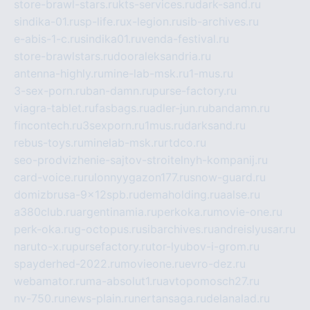
store-brawl-stars.ru
kts-services.ru
dark-sand.ru
sindika-01.ru
sp-life.ru
x-legion.ru
sib-archives.ru
e-abis-1-c.ru
sindika01.ru
venda-festival.ru
store-brawlstars.ru
dooraleksandria.ru
antenna-highly.ru
mine-lab-msk.ru
1-mus.ru
3-sex-porn.ru
ban-damn.ru
purse-factory.ru
viagra-tablet.ru
fasbags.ru
adler-jun.ru
bandamn.ru
fincontech.ru
3sexporn.ru
1mus.ru
darksand.ru
rebus-toys.ru
minelab-msk.ru
rtdco.ru
seo-prodvizhenie-sajtov-stroitelnyh-kompanij.ru
card-voice.ru
rulonnyygazon177.ru
snow-guard.ru
domizbrusa-9x12spb.ru
demaholding.ru
aalse.ru
a380club.ru
argentinamia.ru
perkoka.ru
movie-one.ru
perk-oka.ru
g-octopus.ru
sibarchives.ru
andreislyusar.ru
naruto-x.ru
pursefactory.ru
tor-lyubov-i-grom.ru
spayderhed-2022.ru
movieone.ru
evro-dez.ru
webamator.ru
ma-absolut1.ru
avtopomosch27.ru
nv-750.ru
news-plain.ru
nertansaga.ru
delanalad.ru