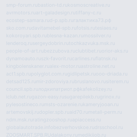
smp-forum.ru
bastion-td.ru
kosmoscreative.ru
avrmotors.ru
art-galadesign.ru
tiffany-c.ru
ecostep-samara.ru
d-p.spb.ru
галактика73.рф
sko.com.ru
davitamebel-spb.ru
fotsis.ru
tesiaes.ru
kokoroyari.spb.ru
blesna-kazan.ru
mossilver.ru
lenderoq.ru
sergeydobrin.ru
tochkazvuka.msk.ru
people-of-art.ru
bezzubova.ru
clubtibet.ru
orior-aks.ru
dynamoauto.ru
szk-favorit.ru
carlines.ru
flatnsk.ru
kingbolenskaner.ru
alex-motor.ru
astroline.net.ru
act1.spb.ru
polyglot.com.ru
gidlipetsk.ru
ooo-driada.ru
detsad125.ru
mir-zdoroviya.ru
bruslanovo.ru
siterem.ru
council.spb.ru
лодкипатриот.рф
kafekolizey.ru
iclub.net.ru
gazon-easy.ru
sugarepilekb.ru
grinox.ru
pylesostineco.ru
msts-ozarenie.ru
kameryjooan.ru
artemovskij.ru
dopler.spb.ru
aid70.ru
metall-perm.ru
ndm.msk.ru
ratingzooshop.ru
apiaccess.ru
globalautotrade.info
bezverhovskoe.ru
drsschool.ru
ZOOSMART.SPB.RU
dalakony.ru
medikijob.ru