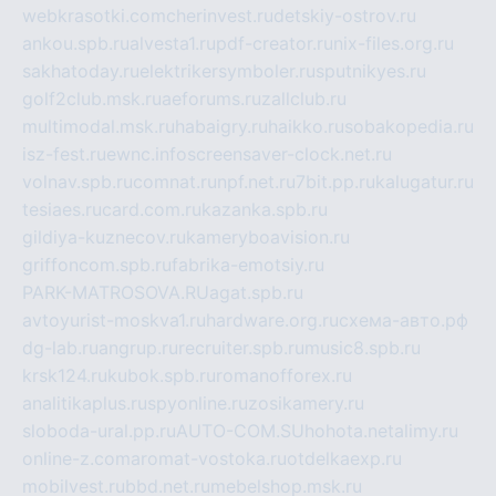
webkrasotki.com
cherinvest.ru
detskiy-ostrov.ru
ankou.spb.ru
alvesta1.ru
pdf-creator.ru
nix-files.org.ru
sakhatoday.ru
elektrikersymboler.ru
sputnikyes.ru
golf2club.msk.ru
aeforums.ru
zallclub.ru
multimodal.msk.ru
habaigry.ru
haikko.ru
sobakopedia.ru
isz-fest.ru
ewnc.info
screensaver-clock.net.ru
volnav.spb.ru
comnat.ru
npf.net.ru
7bit.pp.ru
kalugatur.ru
tesiaes.ru
card.com.ru
kazanka.spb.ru
gildiya-kuznecov.ru
kameryboavision.ru
griffoncom.spb.ru
fabrika-emotsiy.ru
PARK-MATROSOVA.RU
agat.spb.ru
avtoyurist-moskva1.ru
hardware.org.ru
схема-авто.рф
dg-lab.ru
angrup.ru
recruiter.spb.ru
music8.spb.ru
krsk124.ru
kubok.spb.ru
romanofforex.ru
analitikaplus.ru
spyonline.ru
zosikamery.ru
sloboda-ural.pp.ru
AUTO-COM.SU
hohota.net
alimy.ru
online-z.com
aromat-vostoka.ru
otdelkaexp.ru
mobilvest.ru
bbd.net.ru
mebelshop.msk.ru