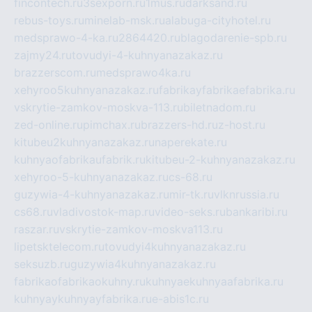
fincontech.ru
3sexporn.ru
1mus.ru
darksand.ru
rebus-toys.ru
minelab-msk.ru
alabuga-cityhotel.ru
medsprawo-4-ka.ru
2864420.ru
blagodarenie-spb.ru
zajmy24.ru
tovudyi-4-kuhnyanazakaz.ru
brazzerscom.ru
medsprawo4ka.ru
xehyroo5kuhnyanazakaz.ru
fabrikayfabrikaefabrika.ru
vskrytie-zamkov-moskva-113.ru
biletnadom.ru
zed-online.ru
pimchax.ru
brazzers-hd.ru
z-host.ru
kitubeu2kuhnyanazakaz.ru
naperekate.ru
kuhnyaofabrikaufabrik.ru
kitubeu-2-kuhnyanazakaz.ru
xehyroo-5-kuhnyanazakaz.ru
cs-68.ru
guzywia-4-kuhnyanazakaz.ru
mir-tk.ru
vlknrussia.ru
cs68.ru
vladivostok-map.ru
video-seks.ru
bankaribi.ru
raszar.ru
vskrytie-zamkov-moskva113.ru
lipetsktelecom.ru
tovudyi4kuhnyanazakaz.ru
seksuzb.ru
guzywia4kuhnyanazakaz.ru
fabrikaofabrikaokuhny.ru
kuhnyaekuhnyaafabrika.ru
kuhnyaykuhnyayfabrika.ru
e-abis1c.ru