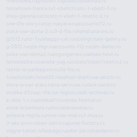
firehunters.ru
gribowo.ru
gnalis.ru
bulkitula.ru
hometown-france.ru
1-xbeticricetc-1-xbetti-5.ru
shop-garena.ru
cricetc-1-xbetr-1-xbetcc-2.ru
one-life-story.ru
top-halyava.ru
accounts112.ru
poka-vse-doma-2.ru
3-d-file.ru
hahahaharms.ru
g2012.ru
tst-1.ru
shaggy-cat.ru
opsmgr.ru
ev-gallery.ru
g-2012.ru
ops-mgr.ru
accounts-112.ru
csm-demo.ru
poka-vse-doma2.ru
airgungames.ru
allseo-host.ru
tehosmotre.ru
varieta-yug.ru
cricetc1xbetr1xbetcc2.ru
raytor-d.ru
atillagunn.ru
3d-file.ru
1xbeticricetc1xbetti5.ru
uafoot-statti.ru
e-abis1c.ru
store-brawl-stars.ru
kts-services.ru
dark-sand.ru
sindika-01.ru
sp-life.ru
x-legion.ru
sib-archives.ru
e-abis-1-c.ru
sindika01.ru
venda-festival.ru
store-brawlstars.ru
dooraleksandria.ru
antenna-highly.ru
mine-lab-msk.ru
1-mus.ru
3-sex-porn.ru
ban-damn.ru
purse-factory.ru
viagra-tablet.ru
fasbags.ru
adler-jun.ru
bandamn.ru