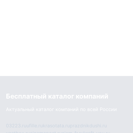
Бесплатный каталог компаний
Актуальный каталог компаний по всей России
03223.ru
ufille.ru
krasotata.ru
prazdnikdushi.ru
veetbox.ru
cinemapost.ru
ciam-fr.ru
kraft-you.ru