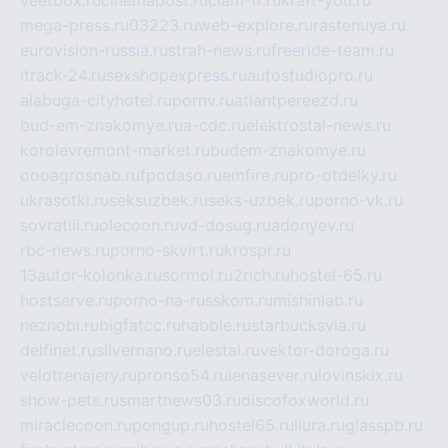
mega-press.ru
03223.ru
web-explore.ru
rastenuya.ru
eurovision-russia.ru
strah-news.ru
freeride-team.ru
itrack-24.ru
sexshopexpress.ru
autostudiopro.ru
alabuga-cityhotel.ru
pornv.ru
atlantpereezd.ru
bud-em-znakomye.ru
a-cdc.ru
elektrostal-news.ru
korolevremont-market.ru
budem-znakomye.ru
oooagrosnab.ru
fpodaso.ru
emfire.ru
pro-otdelky.ru
ukrasotki.ru
seksuzbek.ru
seks-uzbek.ru
porno-vk.ru
sovratili.ru
olecoon.ru
vd-dosug.ru
adonyev.ru
rbc-news.ru
porno-skvirt.ru
krospr.ru
13autor-kolonka.ru
sormol.ru
2rich.ru
hostel-65.ru
hostserve.ru
porno-na-russkom.ru
mishinlab.ru
neznobi.ru
bigfatcc.ru
habble.ru
starbucksvia.ru
delfinet.ru
silvernano.ru
elestal.ru
vektor-doroga.ru
velotrenajery.ru
pronso54.ru
lenasever.ru
lovinskix.ru
show-pets.ru
smartnews03.ru
discofoxworld.ru
miraclecoon.ru
pongup.ru
hostel65.ru
liura.ru
glasspb.ru