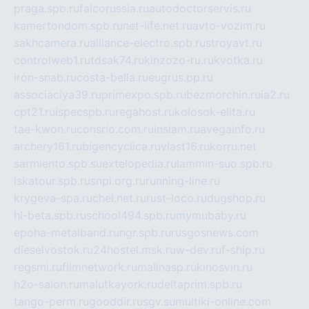
praga.spb.ru
falcorussia.ru
autodoctorservis.ru
kamertondom.spb.ru
net-life.net.ru
avto-vozim.ru
sakhcamera.ru
alliance-electro.spb.ru
stroyavt.ru
controlweb1.ru
tdsak74.ru
kinzozo-ru.ru
kvotka.ru
iron-snab.ru
costa-bella.ru
eugrus.pp.ru
associaciya39.ru
primexpo.spb.ru
bezmorchin.ru
ia2.ru
cpt21.ru
ispecspb.ru
regahost.ru
kolosok-elita.ru
tae-kwon.ru
consrio.com.ru
insiam.ru
avegainfo.ru
archery161.ru
bigencyclica.ru
vlast16.ru
korru.net
sarmiento.spb.su
extelopedia.ru
lammin-suo.spb.ru
iskatour.spb.ru
snpi.org.ru
running-line.ru
krygeva-spa.ru
chel.net.ru
rust-loco.ru
dugshop.ru
hl-beta.spb.ru
school494.spb.ru
mymubaby.ru
epoha-metalband.ru
ngr.spb.ru
rusgosnews.com
dieselvostok.ru
24hostel.msk.ru
w-dev.ru
f-ship.ru
regsmi.ru
filmnetwork.ru
malinasp.ru
kinosvin.ru
h2o-salon.ru
malutkayork.ru
deltaprim.spb.ru
tango-perm.ru
gooddir.ru
sgv.su
multiki-online.com