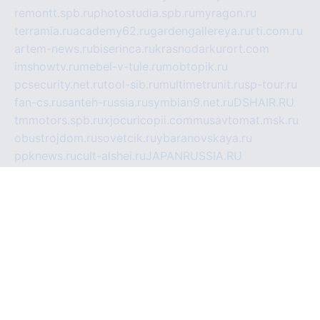
remontt.spb.ru
photostudia.spb.ru
myragon.ru
terramia.ru
academy62.ru
gardengallereya.ru
rti.com.ru
artem-news.ru
biserinca.ru
krasnodarkurort.com
imshowtv.ru
mebel-v-tule.ru
mobtopik.ru
pcsecurity.net.ru
tool-sib.ru
multimetrunit.ru
sp-tour.ru
fan-cs.ru
santeh-russia.ru
symbian9.net.ru
DSHAIR.RU
tmmotors.spb.ru
xjocuricopii.com
musavtomat.msk.ru
obustrojdom.ru
sovetcik.ru
ybaranovskaya.ru
ppknews.ru
cult-alshei.ru
JAPANRUSSIA.RU
proekciyamebel.ru
imper-finans.ru
rim.org.ru
glamourai.ru
brassminus.ru
zabor-pro.ru
ftn.pp.ru
dorogoe58.ru
laimengpacker.ru
kuzova-zapchasti.ru
sageerp.ru
taxodrom.ru
dsrazvitie.ru
hardcity.net.ru
ratinghomegames.ru
topservice25.ru
gubernyan.ru
gtglasslined.ru
ii4.ru
tssport.spb.ru
andorra24.com
blackwallstreet.ru
oboimos.ru
optim-doors.com.ru
ikuch.ru
nycr.org.ru
npa21.ru
vremya-ch.spb.ru
desert000.ru
ivtorgi.ru
ifiori.ru
catalog-statei.ru