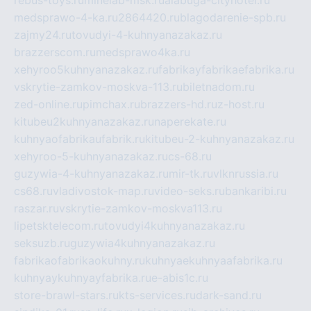
rebus-toys.ru
minelab-msk.ru
alabuga-cityhotel.ru
medsprawo-4-ka.ru
2864420.ru
blagodarenie-spb.ru
zajmy24.ru
tovudyi-4-kuhnyanazakaz.ru
brazzerscom.ru
medsprawo4ka.ru
xehyroo5kuhnyanazakaz.ru
fabrikayfabrikaefabrika.ru
vskrytie-zamkov-moskva-113.ru
biletnadom.ru
zed-online.ru
pimchax.ru
brazzers-hd.ru
z-host.ru
kitubeu2kuhnyanazakaz.ru
naperekate.ru
kuhnyaofabrikaufabrik.ru
kitubeu-2-kuhnyanazakaz.ru
xehyroo-5-kuhnyanazakaz.ru
cs-68.ru
guzywia-4-kuhnyanazakaz.ru
mir-tk.ru
vlknrussia.ru
cs68.ru
vladivostok-map.ru
video-seks.ru
bankaribi.ru
raszar.ru
vskrytie-zamkov-moskva113.ru
lipetsktelecom.ru
tovudyi4kuhnyanazakaz.ru
seksuzb.ru
guzywia4kuhnyanazakaz.ru
fabrikaofabrikaokuhny.ru
kuhnyaekuhnyaafabrika.ru
kuhnyaykuhnyayfabrika.ru
e-abis1c.ru
store-brawl-stars.ru
kts-services.ru
dark-sand.ru