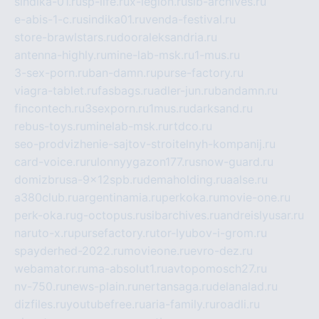
sindika-01.ru
sp-life.ru
x-legion.ru
sib-archives.ru
e-abis-1-c.ru
sindika01.ru
venda-festival.ru
store-brawlstars.ru
dooraleksandria.ru
antenna-highly.ru
mine-lab-msk.ru
1-mus.ru
3-sex-porn.ru
ban-damn.ru
purse-factory.ru
viagra-tablet.ru
fasbags.ru
adler-jun.ru
bandamn.ru
fincontech.ru
3sexporn.ru
1mus.ru
darksand.ru
rebus-toys.ru
minelab-msk.ru
rtdco.ru
seo-prodvizhenie-sajtov-stroitelnyh-kompanij.ru
card-voice.ru
rulonnyygazon177.ru
snow-guard.ru
domizbrusa-9x12spb.ru
demaholding.ru
aalse.ru
a380club.ru
argentinamia.ru
perkoka.ru
movie-one.ru
perk-oka.ru
g-octopus.ru
sibarchives.ru
andreislyusar.ru
naruto-x.ru
pursefactory.ru
tor-lyubov-i-grom.ru
spayderhed-2022.ru
movieone.ru
evro-dez.ru
webamator.ru
ma-absolut1.ru
avtopomosch27.ru
nv-750.ru
news-plain.ru
nertansaga.ru
delanalad.ru
dizfiles.ru
youtubefree.ru
aria-family.ru
roadli.ru