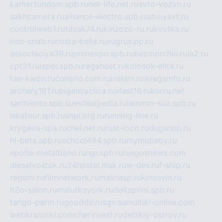
kamertondom.spb.ru
net-life.net.ru
avto-vozim.ru
sakhcamera.ru
alliance-electro.spb.ru
stroyavt.ru
controlweb1.ru
tdsak74.ru
kinzozo-ru.ru
kvotka.ru
iron-snab.ru
costa-bella.ru
eugrus.pp.ru
associaciya39.ru
primexpo.spb.ru
bezmorchin.ru
ia2.ru
cpt21.ru
ispecspb.ru
regahost.ru
kolosok-elita.ru
tae-kwon.ru
consrio.com.ru
insiam.ru
avegainfo.ru
archery161.ru
bigencyclica.ru
vlast16.ru
korru.net
sarmiento.spb.su
extelopedia.ru
lammin-suo.spb.ru
iskatour.spb.ru
snpi.org.ru
running-line.ru
krygeva-spa.ru
chel.net.ru
rust-loco.ru
dugshop.ru
hl-beta.spb.ru
school494.spb.ru
mymubaby.ru
epoha-metalband.ru
ngr.spb.ru
rusgosnews.com
dieselvostok.ru
24hostel.msk.ru
w-dev.ru
f-ship.ru
regsmi.ru
filmnetwork.ru
malinasp.ru
kinosvin.ru
h2o-salon.ru
malutkayork.ru
deltaprim.spb.ru
tango-perm.ru
gooddir.ru
sgv.su
multiki-online.com
webkrasotki.com
cherinvest.ru
detskiy-ostrov.ru