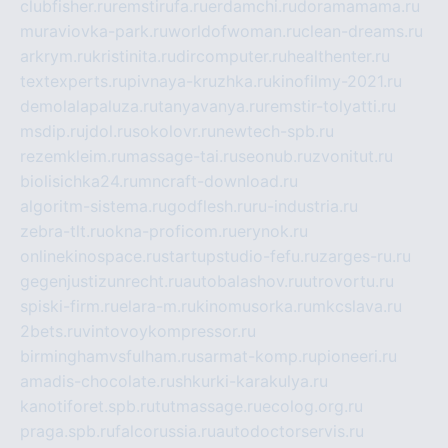
clubfisher.ru
remstirufa.ru
erdamchi.ru
doramamama.ru
muraviovka-park.ru
worldofwoman.ru
clean-dreams.ru
arkrym.ru
kristinita.ru
dircomputer.ru
healthenter.ru
textexperts.ru
pivnaya-kruzhka.ru
kinofilmy-2021.ru
demolalapaluza.ru
tanyavanya.ru
remstir-tolyatti.ru
msdip.ru
jdol.ru
sokolovr.ru
newtech-spb.ru
rezemkleim.ru
massage-tai.ru
seonub.ru
zvonitut.ru
biolisichka24.ru
mncraft-download.ru
algoritm-sistema.ru
godflesh.ru
ru-industria.ru
zebra-tlt.ru
okna-proficom.ru
erynok.ru
onlinekinospace.ru
startupstudio-fefu.ru
zarges-ru.ru
gegenjustizunrecht.ru
autobalashov.ru
utrovortu.ru
spiski-firm.ru
elara-m.ru
kinomusorka.ru
mkcslava.ru
2bets.ru
vintovoykompressor.ru
birminghamvsfulham.ru
sarmat-komp.ru
pioneeri.ru
amadis-chocolate.ru
shkurki-karakulya.ru
kanotiforet.spb.ru
tutmassage.ru
ecolog.org.ru
praga.spb.ru
falcorussia.ru
autodoctorservis.ru