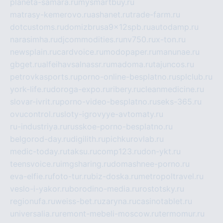
planeta-samara.ru
mysmartbuy.ru
matrasy-kemerovo.ru
ashanet.ru
trade-farm.ru
dotcustoms.ru
domizbrusa9x12spb.ru
autodamp.ru
narasimha.ru
djcommodities.ru
nv750.ru
x-ton.ru
newsplain.ru
cardvoice.ru
modopaper.ru
manunae.ru
gbget.ru
alfeihavsalnassr.ru
madoma.ru
tajuncos.ru
petrovkasports.ru
porno-online-besplatno.ru
splclub.ru
york-life.ru
doroga-expo.ru
ribery.ru
cleanmedicine.ru
slovar-ivrit.ru
porno-video-besplatno.ru
seks-365.ru
ovucontrol.ru
sloty-igrovyye-avtomaty.ru
ru-industriya.ru
russkoe-porno-besplatno.ru
belgorod-day.ru
digilith.ru
pichkurovlab.ru
medic-today.ru
taksu.ru
comp123.ru
don-ykt.ru
teensvoice.ru
imgsharing.ru
domashnee-porno.ru
eva-elfie.ru
foto-tur.ru
biz-doska.ru
metropoltravel.ru
veslo-i-yakor.ru
borodino-media.ru
rostotsky.ru
regionufa.ru
weiss-bet.ru
zaryna.ru
casinotablet.ru
universalia.ru
remont-mebeli-moscow.ru
termomur.ru