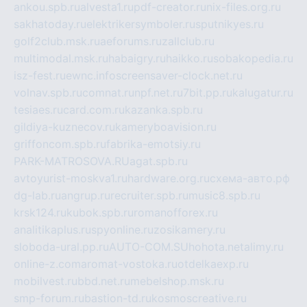
ankou.spb.ru
alvesta1.ru
pdf-creator.ru
nix-files.org.ru
sakhatoday.ru
elektrikersymboler.ru
sputnikyes.ru
golf2club.msk.ru
aeforums.ru
zallclub.ru
multimodal.msk.ru
habaigry.ru
haikko.ru
sobakopedia.ru
isz-fest.ru
ewnc.info
screensaver-clock.net.ru
volnav.spb.ru
comnat.ru
npf.net.ru
7bit.pp.ru
kalugatur.ru
tesiaes.ru
card.com.ru
kazanka.spb.ru
gildiya-kuznecov.ru
kameryboavision.ru
griffoncom.spb.ru
fabrika-emotsiy.ru
PARK-MATROSOVA.RU
agat.spb.ru
avtoyurist-moskva1.ru
hardware.org.ru
схема-авто.рф
dg-lab.ru
angrup.ru
recruiter.spb.ru
music8.spb.ru
krsk124.ru
kubok.spb.ru
romanofforex.ru
analitikaplus.ru
spyonline.ru
zosikamery.ru
sloboda-ural.pp.ru
AUTO-COM.SU
hohota.net
alimy.ru
online-z.com
aromat-vostoka.ru
otdelkaexp.ru
mobilvest.ru
bbd.net.ru
mebelshop.msk.ru
smp-forum.ru
bastion-td.ru
kosmoscreative.ru