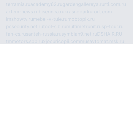
terramia.ru
academy62.ru
gardengallereya.ru
rti.com.ru
artem-news.ru
biserinca.ru
krasnodarkurort.com
imshowtv.ru
mebel-v-tule.ru
mobtopik.ru
pcsecurity.net.ru
tool-sib.ru
multimetrunit.ru
sp-tour.ru
fan-cs.ru
santeh-russia.ru
symbian9.net.ru
DSHAIR.RU
tmmotors.spb.ru
xjocuricopii.com
musavtomat.msk.ru
obustrojdom.ru
sovetcik.ru
ybaranovskaya.ru
ppknews.ru
cult-alshei.ru
JAPANRUSSIA.RU
proekciyamebel.ru
imper-finans.ru
rim.org.ru
glamourai.ru
brassminus.ru
zabor-pro.ru
ftn.pp.ru
dorogoe58.ru
laimengpacker.ru
kuzova-zapchasti.ru
sageerp.ru
taxodrom.ru
dsrazvitie.ru
hardcity.net.ru
ratinghomegames.ru
topservice25.ru
gubernyan.ru
gtglasslined.ru
ii4.ru
tssport.spb.ru
andorra24.com
blackwallstreet.ru
oboimos.ru
optim-doors.com.ru
ikuch.ru
nycr.org.ru
npa21.ru
vremya-ch.spb.ru
desert000.ru
ivtorgi.ru
ifiori.ru
catalog-statei.ru
dcv.org.ru
spetsmaster174.ru
ipkameryhiseeu.ru