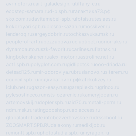
avrmotors.ru
art-galadesign.ru
tiffany-c.ru
ecostep-samara.ru
d-p.spb.ru
галактика73.рф
sko.com.ru
davitamebel-spb.ru
fotsis.ru
tesiaes.ru
kokoroyari.spb.ru
blesna-kazan.ru
mossilver.ru
lenderoq.ru
sergeydobrin.ru
tochkazvuka.msk.ru
people-of-art.ru
bezzubova.ru
clubtibet.ru
orior-aks.ru
dynamoauto.ru
szk-favorit.ru
carlines.ru
flatnsk.ru
kingbolenskaner.ru
alex-motor.ru
astroline.net.ru
act1.spb.ru
polyglot.com.ru
gidlipetsk.ru
ooo-driada.ru
detsad125.ru
mir-zdoroviya.ru
bruslanovo.ru
siterem.ru
council.spb.ru
лодкипатриот.рф
kafekolizey.ru
iclub.net.ru
gazon-easy.ru
sugarepilekb.ru
grinox.ru
pylesostineco.ru
msts-ozarenie.ru
kameryjooan.ru
artemovskij.ru
dopler.spb.ru
aid70.ru
metall-perm.ru
ndm.msk.ru
ratingzooshop.ru
apiaccess.ru
globalautotrade.info
bezverhovskoe.ru
drsschool.ru
ZOOSMART.SPB.RU
dalakony.ru
medikijob.ru
remontt.spb.ru
photostudia.spb.ru
myragon.ru