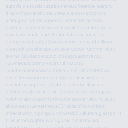
eurovision-russia.ru
strah-news.ru
freeride-team.ru
itrack-24.ru
sexshopexpress.ru
autostudiopro.ru
alabuga-cityhotel.ru
pornv.ru
atlantpereezd.ru
bud-em-znakomye.ru
a-cdc.ru
elektrostal-news.ru
korolevremont-market.ru
budem-znakomye.ru
oooagrosnab.ru
fpodaso.ru
emfire.ru
pro-otdelky.ru
ukrasotki.ru
seksuzbek.ru
seks-uzbek.ru
porno-vk.ru
sovratili.ru
olecoon.ru
vd-dosug.ru
adonyev.ru
rbc-news.ru
porno-skvirt.ru
krospr.ru
13autor-kolonka.ru
sormol.ru
2rich.ru
hostel-65.ru
hostserve.ru
porno-na-russkom.ru
mishinlab.ru
neznobi.ru
bigfatcc.ru
habble.ru
starbucksvia.ru
delfinet.ru
silvernano.ru
elestal.ru
vektor-doroga.ru
velotrenajery.ru
pronso54.ru
lenasever.ru
lovinskix.ru
show-pets.ru
smartnews03.ru
discofoxworld.ru
miraclecoon.ru
pongup.ru
hostel65.ru
liura.ru
glasspb.ru
firehunters.ru
gribowo.ru
gnalis.ru
bulkitula.ru
hometown-france.ru
1-xbeticricetc-1-xbetti-5.ru