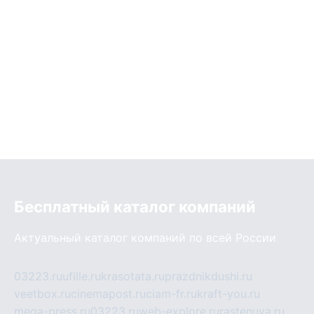
Бесплатный каталог компаний
Актуальный каталог компаний по всей России
03223.ru
ufille.ru
krasotata.ru
prazdnikdushi.ru
veetbox.ru
cinemapost.ru
ciam-fr.ru
kraft-you.ru
mega-press.ru
03223.ru
web-explore.ru
rastenuya.ru