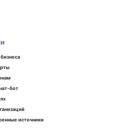
ми
 бизнеса
арты
онам
чат-бот
иях
ганизаций
еренные источники