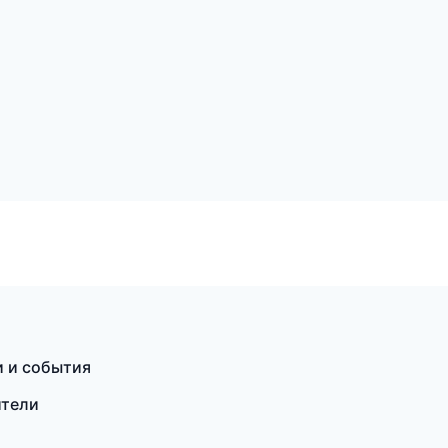
т
и и события
ители