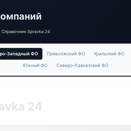
компаний
 Справочник Spravka 24
ро-Западный ФО
Приволжский ФО
Уральский ФО
Южный ФО
Северо-Кавказский ФО
avka 24