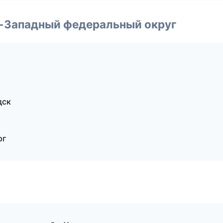
о-Западный федеральный округ
дск
рг