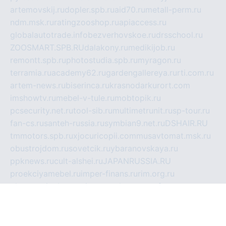
artemovskij.ru
dopler.spb.ru
aid70.ru
metall-perm.ru
ndm.msk.ru
ratingzooshop.ru
apiaccess.ru
globalautotrade.info
bezverhovskoe.ru
drsschool.ru
ZOOSMART.SPB.RU
dalakony.ru
medikijob.ru
remontt.spb.ru
photostudia.spb.ru
myragon.ru
terramia.ru
academy62.ru
gardengallereya.ru
rti.com.ru
artem-news.ru
biserinca.ru
krasnodarkurort.com
imshowtv.ru
mebel-v-tule.ru
mobtopik.ru
pcsecurity.net.ru
tool-sib.ru
multimetrunit.ru
sp-tour.ru
fan-cs.ru
santeh-russia.ru
symbian9.net.ru
DSHAIR.RU
tmmotors.spb.ru
xjocuricopii.com
musavtomat.msk.ru
obustrojdom.ru
sovetcik.ru
ybaranovskaya.ru
ppknews.ru
cult-alshei.ru
JAPANRUSSIA.RU
proekciyamebel.ru
imper-finans.ru
rim.org.ru
glamourai.ru
brassminus.ru
zabor-pro.ru
ftn.pp.ru
dorogoe58.ru
laimengpacker.ru
kuzova-zapchasti.ru
sageerp.ru
taxodrom.ru
dsrazvitie.ru
hardcity.net.ru
ratinghomegames.ru
topservice25.ru
gubernyan.ru