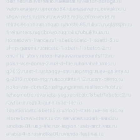
delfinet.ru
silvernano.ru
elestal.ru
vektor-doroga.ru
velotrenajery.ru
pronso54.ru
lenasever.ru
lovinskix.ru
show-pets.ru
smartnews03.ru
discofoxworld.ru
miraclecoon.ru
pongup.ru
hostel65.ru
liura.ru
glasspb.ru
firehunters.ru
gribowo.ru
gnalis.ru
bulkitula.ru
hometown-france.ru
1-xbeticricetc-1-xbetti-5.ru
shop-garena.ru
cricetc-1-xbetr-1-xbetcc-2.ru
one-life-story.ru
top-halyava.ru
accounts112.ru
poka-vse-doma-2.ru
3-d-file.ru
hahahaharms.ru
g2012.ru
tst-1.ru
shaggy-cat.ru
opsmgr.ru
ev-gallery.ru
g-2012.ru
ops-mgr.ru
accounts-112.ru
csm-demo.ru
poka-vse-doma2.ru
airgungames.ru
allseo-host.ru
tehosmotre.ru
varieta-yug.ru
cricetc1xbetr1xbetcc2.ru
raytor-d.ru
atillagunn.ru
3d-file.ru
1xbeticricetc1xbetti5.ru
uafoot-statti.ru
e-abis1c.ru
store-brawl-stars.ru
kts-services.ru
dark-sand.ru
sindika-01.ru
sp-life.ru
x-legion.ru
sib-archives.ru
e-abis-1-c.ru
sindika01.ru
venda-festival.ru