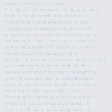
2bets.ru
vintovoykompressor.ru
birminghamvsfulham.ru
sarmat-komp.ru
pioneeri.ru
amadis-chocolate.ru
shkurki-karakulya.ru
kanotiforet.spb.ru
tutmassage.ru
ecolog.org.ru
praga.spb.ru
falcorussia.ru
autodoctorservis.ru
kamertondom.spb.ru
net-life.net.ru
avto-vozim.ru
sakhcamera.ru
alliance-electro.spb.ru
stroyavt.ru
controlweb1.ru
tdsak74.ru
kinzozo-ru.ru
kvotka.ru
iron-snab.ru
costa-bella.ru
eugrus.pp.ru
associaciya39.ru
primexpo.spb.ru
bezmorchin.ru
ia2.ru
cpt21.ru
ispecspb.ru
regahost.ru
kolosok-elita.ru
tae-kwon.ru
consrio.com.ru
insiam.ru
avegainfo.ru
archery161.ru
bigencyclica.ru
vlast16.ru
korru.net
sarmiento.spb.su
extelopedia.ru
lammin-suo.spb.ru
iskatour.spb.ru
snpi.org.ru
running-line.ru
krygeva-spa.ru
chel.net.ru
rust-loco.ru
dugshop.ru
hl-beta.spb.ru
school494.spb.ru
mymubaby.ru
epoha-metalband.ru
ngr.spb.ru
rusgosnews.com