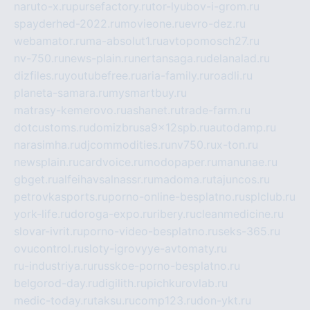
naruto-x.ru
pursefactory.ru
tor-lyubov-i-grom.ru
spayderhed-2022.ru
movieone.ru
evro-dez.ru
webamator.ru
ma-absolut1.ru
avtopomosch27.ru
nv-750.ru
news-plain.ru
nertansaga.ru
delanalad.ru
dizfiles.ru
youtubefree.ru
aria-family.ru
roadli.ru
planeta-samara.ru
mysmartbuy.ru
matrasy-kemerovo.ru
ashanet.ru
trade-farm.ru
dotcustoms.ru
domizbrusa9x12spb.ru
autodamp.ru
narasimha.ru
djcommodities.ru
nv750.ru
x-ton.ru
newsplain.ru
cardvoice.ru
modopaper.ru
manunae.ru
gbget.ru
alfeihavsalnassr.ru
madoma.ru
tajuncos.ru
petrovkasports.ru
porno-online-besplatno.ru
splclub.ru
york-life.ru
doroga-expo.ru
ribery.ru
cleanmedicine.ru
slovar-ivrit.ru
porno-video-besplatno.ru
seks-365.ru
ovucontrol.ru
sloty-igrovyye-avtomaty.ru
ru-industriya.ru
russkoe-porno-besplatno.ru
belgorod-day.ru
digilith.ru
pichkurovlab.ru
medic-today.ru
taksu.ru
comp123.ru
don-ykt.ru