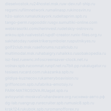
dieselvostok.ru
24hostel.msk.ru
w-dev.ru
f-ship.ru
regsmi.ru
filmnetwork.ru
malinasp.ru
kinosvin.ru
h2o-salon.ru
malutkayork.ru
deltaprim.spb.ru
tango-perm.ru
gooddir.ru
sgv.su
multiki-online.com
webkrasotki.com
cherinvest.ru
detskiy-ostrov.ru
ankou.spb.ru
alvesta1.ru
pdf-creator.ru
nix-files.org.ru
sakhatoday.ru
elektrikersymboler.ru
sputnikyes.ru
golf2club.msk.ru
aeforums.ru
zallclub.ru
multimodal.msk.ru
habaigry.ru
haikko.ru
sobakopedia.ru
isz-fest.ru
ewnc.info
screensaver-clock.net.ru
volnav.spb.ru
comnat.ru
npf.net.ru
7bit.pp.ru
kalugatur.ru
tesiaes.ru
card.com.ru
kazanka.spb.ru
gildiya-kuznecov.ru
kameryboavision.ru
griffoncom.spb.ru
fabrika-emotsiy.ru
PARK-MATROSOVA.RU
agat.spb.ru
avtoyurist-moskva1.ru
hardware.org.ru
схема-авто.рф
dg-lab.ru
angrup.ru
recruiter.spb.ru
music8.spb.ru
krsk124.ru
kubok.spb.ru
romanofforex.ru