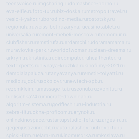
teensvoice.ru
imgsharing.ru
domashnee-porno.ru
eva-elfie.ru
foto-tur.ru
biz-doska.ru
metropoltravel.ru
veslo-i-yakor.ru
borodino-media.ru
rostotsky.ru
regionufa.ru
weiss-bet.ru
zaryna.ru
casinotablet.ru
universalia.ru
remont-mebeli-moscow.ru
termomur.ru
clubfisher.ru
remstirufa.ru
erdamchi.ru
doramamama.ru
muraviovka-park.ru
worldofwoman.ru
clean-dreams.ru
arkrym.ru
kristinita.ru
dircomputer.ru
healthenter.ru
textexperts.ru
pivnaya-kruzhka.ru
kinofilmy-2021.ru
demolalapaluza.ru
tanyavanya.ru
remstir-tolyatti.ru
msdip.ru
jdol.ru
sokolovr.ru
newtech-spb.ru
rezemkleim.ru
massage-tai.ru
seonub.ru
zvonitut.ru
biolisichka24.ru
mncraft-download.ru
algoritm-sistema.ru
godflesh.ru
ru-industria.ru
zebra-tlt.ru
okna-proficom.ru
erynok.ru
onlinekinospace.ru
startupstudio-fefu.ru
zarges-ru.ru
gegenjustizunrecht.ru
autobalashov.ru
utrovortu.ru
spiski-firm.ru
elara-m.ru
kinomusorka.ru
mkcslava.ru