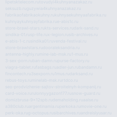
lipetsktelecom.ru
tovudyi4kuhnyanazakaz.ru
seksuzb.ru
guzywia4kuhnyanazakaz.ru
fabrikaofabrikaokuhny.ru
kuhnyaekuhnyaafabrika.ru
kuhnyaykuhnyayfabrika.ru
e-abis1c.ru
store-brawl-stars.ru
kts-services.ru
dark-sand.ru
sindika-01.ru
sp-life.ru
x-legion.ru
sib-archives.ru
e-abis-1-c.ru
sindika01.ru
venda-festival.ru
store-brawlstars.ru
dooraleksandria.ru
antenna-highly.ru
mine-lab-msk.ru
1-mus.ru
3-sex-porn.ru
ban-damn.ru
purse-factory.ru
viagra-tablet.ru
fasbags.ru
adler-jun.ru
bandamn.ru
fincontech.ru
3sexporn.ru
1mus.ru
darksand.ru
rebus-toys.ru
minelab-msk.ru
rtdco.ru
seo-prodvizhenie-sajtov-stroitelnyh-kompanij.ru
card-voice.ru
rulonnyygazon177.ru
snow-guard.ru
domizbrusa-9x12spb.ru
demaholding.ru
aalse.ru
a380club.ru
argentinamia.ru
perkoka.ru
movie-one.ru
perk-oka.ru
g-octopus.ru
sibarchives.ru
andreislyusar.ru