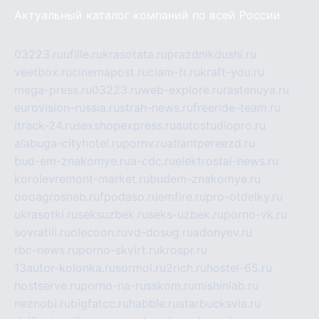
Актуальный каталог компаний по всей России
03223.ru
ufille.ru
krasotata.ru
prazdnikdushi.ru
veetbox.ru
cinemapost.ru
ciam-fr.ru
kraft-you.ru
mega-press.ru
03223.ru
web-explore.ru
rastenuya.ru
eurovision-russia.ru
strah-news.ru
freeride-team.ru
itrack-24.ru
sexshopexpress.ru
autostudiopro.ru
alabuga-cityhotel.ru
pornv.ru
atlantpereezd.ru
bud-em-znakomye.ru
a-cdc.ru
elektrostal-news.ru
korolevremont-market.ru
budem-znakomye.ru
oooagrosnab.ru
fpodaso.ru
emfire.ru
pro-otdelky.ru
ukrasotki.ru
seksuzbek.ru
seks-uzbek.ru
porno-vk.ru
sovratili.ru
olecoon.ru
vd-dosug.ru
adonyev.ru
rbc-news.ru
porno-skvirt.ru
krospr.ru
13autor-kolonka.ru
sormol.ru
2rich.ru
hostel-65.ru
hostserve.ru
porno-na-russkom.ru
mishinlab.ru
neznobi.ru
bigfatcc.ru
habble.ru
starbucksvia.ru