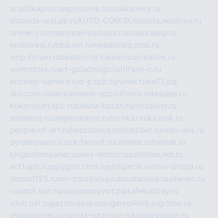
analitikaplus.ru
spyonline.ru
zosikamery.ru
sloboda-ural.pp.ru
AUTO-COM.SU
hohota.net
alimy.ru
online-z.com
aromat-vostoka.ru
otdelkaexp.ru
mobilvest.ru
bbd.net.ru
mebelshop.msk.ru
smp-forum.ru
bastion-td.ru
kosmoscreative.ru
avrmotors.ru
art-galadesign.ru
tiffany-c.ru
ecostep-samara.ru
d-p.spb.ru
галактика73.рф
sko.com.ru
davitamebel-spb.ru
fotsis.ru
tesiaes.ru
kokoroyari.spb.ru
blesna-kazan.ru
mossilver.ru
lenderoq.ru
sergeydobrin.ru
tochkazvuka.msk.ru
people-of-art.ru
bezzubova.ru
clubtibet.ru
orior-aks.ru
dynamoauto.ru
szk-favorit.ru
carlines.ru
flatnsk.ru
kingbolenskaner.ru
alex-motor.ru
astroline.net.ru
act1.spb.ru
polyglot.com.ru
gidlipetsk.ru
ooo-driada.ru
detsad125.ru
mir-zdoroviya.ru
bruslanovo.ru
siterem.ru
council.spb.ru
лодкипатриот.рф
kafekolizey.ru
iclub.net.ru
gazon-easy.ru
sugarepilekb.ru
grinox.ru
pylesostineco.ru
msts-ozarenie.ru
kameryjooan.ru