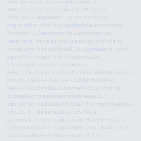
store-brawlstars.ru
dooraleksandria.ru
antenna-highly.ru
mine-lab-msk.ru
1-mus.ru
3-sex-porn.ru
ban-damn.ru
purse-factory.ru
viagra-tablet.ru
fasbags.ru
adler-jun.ru
bandamn.ru
fincontech.ru
3sexporn.ru
1mus.ru
darksand.ru
rebus-toys.ru
minelab-msk.ru
alabuga-cityhotel.ru
medsprawo-4-ka.ru
2864420.ru
blagodarenie-spb.ru
zajmy24.ru
tovudyi-4-kuhnyanazakaz.ru
brazzerscom.ru
medsprawo4ka.ru
xehyroo5kuhnyanazakaz.ru
fabrikayfabrikaefabrika.ru
vskrytie-zamkov-moskva-113.ru
biletnadom.ru
zed-online.ru
pimchax.ru
brazzers-hd.ru
z-host.ru
kitubeu2kuhnyanazakaz.ru
naperekate.ru
kuhnyaofabrikaufabrik.ru
kitubeu-2-kuhnyanazakaz.ru
xehyroo-5-kuhnyanazakaz.ru
cs-68.ru
guzywia-4-kuhnyanazakaz.ru
mir-tk.ru
vlknrussia.ru
cs68.ru
vladivostok-map.ru
video-seks.ru
bankaribi.ru
raszar.ru
vskrytie-zamkov-moskva113.ru