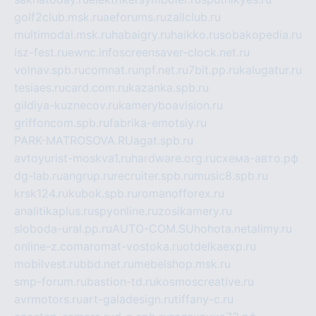
golf2club.msk.ru
aeforums.ru
zallclub.ru
multimodal.msk.ru
habaigry.ru
haikko.ru
sobakopedia.ru
isz-fest.ru
ewnc.info
screensaver-clock.net.ru
volnav.spb.ru
comnat.ru
npf.net.ru
7bit.pp.ru
kalugatur.ru
tesiaes.ru
card.com.ru
kazanka.spb.ru
gildiya-kuznecov.ru
kameryboavision.ru
griffoncom.spb.ru
fabrika-emotsiy.ru
PARK-MATROSOVA.RU
agat.spb.ru
avtoyurist-moskva1.ru
hardware.org.ru
схема-авто.рф
dg-lab.ru
angrup.ru
recruiter.spb.ru
music8.spb.ru
krsk124.ru
kubok.spb.ru
romanofforex.ru
analitikaplus.ru
spyonline.ru
zosikamery.ru
sloboda-ural.pp.ru
AUTO-COM.SU
hohota.net
alimy.ru
online-z.com
aromat-vostoka.ru
otdelkaexp.ru
mobilvest.ru
bbd.net.ru
mebelshop.msk.ru
smp-forum.ru
bastion-td.ru
kosmoscreative.ru
avrmotors.ru
art-galadesign.ru
tiffany-c.ru