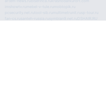
artem-news.ru
biserinca.ru
krasnodarkurort.com
imshowtv.ru
mebel-v-tule.ru
mobtopik.ru
pcsecurity.net.ru
tool-sib.ru
multimetrunit.ru
sp-tour.ru
fan-cs.ru
santeh-russia.ru
symbian9.net.ru
DSHAIR.RU
tmmotors.spb.ru
xjocuricopii.com
musavtomat.msk.ru
obustrojdom.ru
sovetcik.ru
ybaranovskaya.ru
ppknews.ru
cult-alshei.ru
JAPANRUSSIA.RU
proekciyamebel.ru
imper-finans.ru
rim.org.ru
glamourai.ru
brassminus.ru
zabor-pro.ru
ftn.pp.ru
dorogoe58.ru
laimengpacker.ru
kuzova-zapchasti.ru
sageerp.ru
taxodrom.ru
dsrazvitie.ru
hardcity.net.ru
ratinghomegames.ru
topservice25.ru
gubernyan.ru
gtglasslined.ru
ii4.ru
tssport.spb.ru
andorra24.com
blackwallstreet.ru
oboimos.ru
optim-doors.com.ru
ikuch.ru
nycr.org.ru
npa21.ru
vremya-ch.spb.ru
desert000.ru
ivtorgi.ru
ifiori.ru
catalog-statei.ru
dcv.org.ru
spetsmaster174.ru
ipkameryhiseeu.ru
dum26.ru
ruspol.spb.ru
fr-opendp.ru
kam-solnyshko.ru