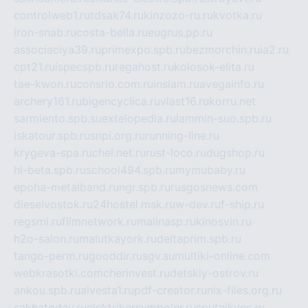
controlweb1.ru
tdsak74.ru
kinzozo-ru.ru
kvotka.ru
iron-snab.ru
costa-bella.ru
eugrus.pp.ru
associaciya39.ru
primexpo.spb.ru
bezmorchin.ru
ia2.ru
cpt21.ru
ispecspb.ru
regahost.ru
kolosok-elita.ru
tae-kwon.ru
consrio.com.ru
insiam.ru
avegainfo.ru
archery161.ru
bigencyclica.ru
vlast16.ru
korru.net
sarmiento.spb.su
extelopedia.ru
lammin-suo.spb.ru
iskatour.spb.ru
snpi.org.ru
running-line.ru
krygeva-spa.ru
chel.net.ru
rust-loco.ru
dugshop.ru
hl-beta.spb.ru
school494.spb.ru
mymubaby.ru
epoha-metalband.ru
ngr.spb.ru
rusgosnews.com
dieselvostok.ru
24hostel.msk.ru
w-dev.ru
f-ship.ru
regsmi.ru
filmnetwork.ru
malinasp.ru
kinosvin.ru
h2o-salon.ru
malutkayork.ru
deltaprim.spb.ru
tango-perm.ru
gooddir.ru
sgv.su
multiki-online.com
webkrasotki.com
cherinvest.ru
detskiy-ostrov.ru
ankou.spb.ru
alvesta1.ru
pdf-creator.ru
nix-files.org.ru
sakhatoday.ru
elektrikersymboler.ru
sputnikyes.ru