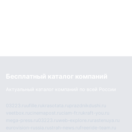
Бесплатный каталог компаний
Актуальный каталог компаний по всей России
03223.ru
ufille.ru
krasotata.ru
prazdnikdushi.ru
veetbox.ru
cinemapost.ru
ciam-fr.ru
kraft-you.ru
mega-press.ru
03223.ru
web-explore.ru
rastenuya.ru
eurovision-russia.ru
strah-news.ru
freeride-team.ru