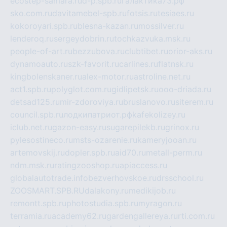
ecostep-samara.ru
d-p.spb.ru
галактика73.рф
sko.com.ru
davitamebel-spb.ru
fotsis.ru
tesiaes.ru
kokoroyari.spb.ru
blesna-kazan.ru
mossilver.ru
lenderoq.ru
sergeydobrin.ru
tochkazvuka.msk.ru
people-of-art.ru
bezzubova.ru
clubtibet.ru
orior-aks.ru
dynamoauto.ru
szk-favorit.ru
carlines.ru
flatnsk.ru
kingbolenskaner.ru
alex-motor.ru
astroline.net.ru
act1.spb.ru
polyglot.com.ru
gidlipetsk.ru
ooo-driada.ru
detsad125.ru
mir-zdoroviya.ru
bruslanovo.ru
siterem.ru
council.spb.ru
лодкипатриот.рф
kafekolizey.ru
iclub.net.ru
gazon-easy.ru
sugarepilekb.ru
grinox.ru
pylesostineco.ru
msts-ozarenie.ru
kameryjooan.ru
artemovskij.ru
dopler.spb.ru
aid70.ru
metall-perm.ru
ndm.msk.ru
ratingzooshop.ru
apiaccess.ru
globalautotrade.info
bezverhovskoe.ru
drsschool.ru
ZOOSMART.SPB.RU
dalakony.ru
medikijob.ru
remontt.spb.ru
photostudia.spb.ru
myragon.ru
terramia.ru
academy62.ru
gardengallereya.ru
rti.com.ru