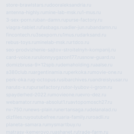
store-brawlstars.ru
dooraleksandria.ru
antenna-highly.ru
mine-lab-msk.ru
1-mus.ru
3-sex-porn.ru
ban-damn.ru
purse-factory.ru
viagra-tablet.ru
fasbags.ru
adler-jun.ru
bandamn.ru
fincontech.ru
3sexporn.ru
1mus.ru
darksand.ru
rebus-toys.ru
minelab-msk.ru
rtdco.ru
seo-prodvizhenie-sajtov-stroitelnyh-kompanij.ru
card-voice.ru
rulonnyygazon177.ru
snow-guard.ru
domizbrusa-9x12spb.ru
demaholding.ru
aalse.ru
a380club.ru
argentinamia.ru
perkoka.ru
movie-one.ru
perk-oka.ru
g-octopus.ru
sibarchives.ru
andreislyusar.ru
naruto-x.ru
pursefactory.ru
tor-lyubov-i-grom.ru
spayderhed-2022.ru
movieone.ru
evro-dez.ru
webamator.ru
ma-absolut1.ru
avtopomosch27.ru
nv-750.ru
news-plain.ru
nertansaga.ru
delanalad.ru
dizfiles.ru
youtubefree.ru
aria-family.ru
roadli.ru
planeta-samara.ru
mysmartbuy.ru
matrasy-kemerovo.ru
ashanet.ru
trade-farm.ru