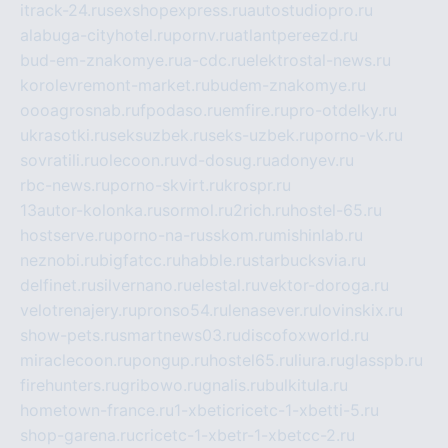
itrack-24.ru
sexshopexpress.ru
autostudiopro.ru
alabuga-cityhotel.ru
pornv.ru
atlantpereezd.ru
bud-em-znakomye.ru
a-cdc.ru
elektrostal-news.ru
korolevremont-market.ru
budem-znakomye.ru
oooagrosnab.ru
fpodaso.ru
emfire.ru
pro-otdelky.ru
ukrasotki.ru
seksuzbek.ru
seks-uzbek.ru
porno-vk.ru
sovratili.ru
olecoon.ru
vd-dosug.ru
adonyev.ru
rbc-news.ru
porno-skvirt.ru
krospr.ru
13autor-kolonka.ru
sormol.ru
2rich.ru
hostel-65.ru
hostserve.ru
porno-na-russkom.ru
mishinlab.ru
neznobi.ru
bigfatcc.ru
habble.ru
starbucksvia.ru
delfinet.ru
silvernano.ru
elestal.ru
vektor-doroga.ru
velotrenajery.ru
pronso54.ru
lenasever.ru
lovinskix.ru
show-pets.ru
smartnews03.ru
discofoxworld.ru
miraclecoon.ru
pongup.ru
hostel65.ru
liura.ru
glasspb.ru
firehunters.ru
gribowo.ru
gnalis.ru
bulkitula.ru
hometown-france.ru
1-xbeticricetc-1-xbetti-5.ru
shop-garena.ru
cricetc-1-xbetr-1-xbetcc-2.ru