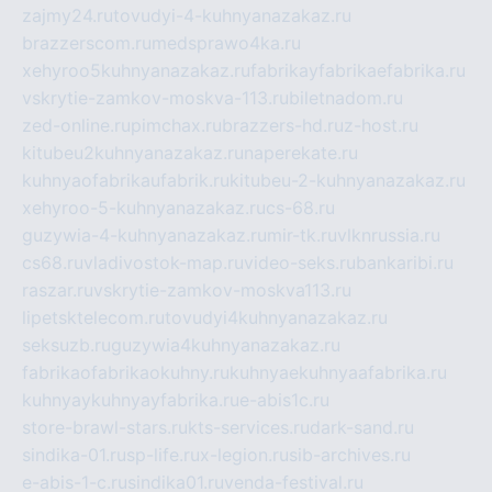
zajmy24.ru
tovudyi-4-kuhnyanazakaz.ru
brazzerscom.ru
medsprawo4ka.ru
xehyroo5kuhnyanazakaz.ru
fabrikayfabrikaefabrika.ru
vskrytie-zamkov-moskva-113.ru
biletnadom.ru
zed-online.ru
pimchax.ru
brazzers-hd.ru
z-host.ru
kitubeu2kuhnyanazakaz.ru
naperekate.ru
kuhnyaofabrikaufabrik.ru
kitubeu-2-kuhnyanazakaz.ru
xehyroo-5-kuhnyanazakaz.ru
cs-68.ru
guzywia-4-kuhnyanazakaz.ru
mir-tk.ru
vlknrussia.ru
cs68.ru
vladivostok-map.ru
video-seks.ru
bankaribi.ru
raszar.ru
vskrytie-zamkov-moskva113.ru
lipetsktelecom.ru
tovudyi4kuhnyanazakaz.ru
seksuzb.ru
guzywia4kuhnyanazakaz.ru
fabrikaofabrikaokuhny.ru
kuhnyaekuhnyaafabrika.ru
kuhnyaykuhnyayfabrika.ru
e-abis1c.ru
store-brawl-stars.ru
kts-services.ru
dark-sand.ru
sindika-01.ru
sp-life.ru
x-legion.ru
sib-archives.ru
e-abis-1-c.ru
sindika01.ru
venda-festival.ru