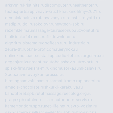
arkrym.ru
kristinita.ru
dircomputer.ru
healthenter.ru
textexperts.ru
pivnaya-kruzhka.ru
kinofilmy-2021.ru
demolalapaluza.ru
tanyavanya.ru
remstir-tolyatti.ru
msdip.ru
jdol.ru
sokolovr.ru
newtech-spb.ru
rezemkleim.ru
massage-tai.ru
seonub.ru
zvonitut.ru
biolisichka24.ru
mncraft-download.ru
algoritm-sistema.ru
godflesh.ru
ru-industria.ru
zebra-tlt.ru
okna-proficom.ru
erynok.ru
onlinekinospace.ru
startupstudio-fefu.ru
zarges-ru.ru
gegenjustizunrecht.ru
autobalashov.ru
utrovortu.ru
spiski-firm.ru
elara-m.ru
kinomusorka.ru
mkcslava.ru
2bets.ru
vintovoykompressor.ru
birminghamvsfulham.ru
sarmat-komp.ru
pioneeri.ru
amadis-chocolate.ru
shkurki-karakulya.ru
kanotiforet.spb.ru
tutmassage.ru
ecolog.org.ru
praga.spb.ru
falcorussia.ru
autodoctorservis.ru
kamertondom.spb.ru
net-life.net.ru
avto-vozim.ru
sakhcamera.ru
alliance-electro.spb.ru
stroyavt.ru