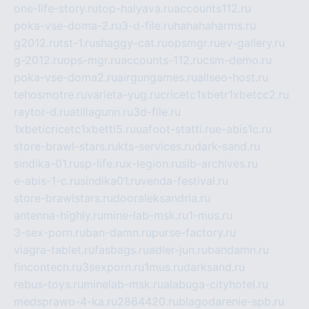
one-life-story.ru
top-halyava.ru
accounts112.ru
poka-vse-doma-2.ru
3-d-file.ru
hahahaharms.ru
g2012.ru
tst-1.ru
shaggy-cat.ru
opsmgr.ru
ev-gallery.ru
g-2012.ru
ops-mgr.ru
accounts-112.ru
csm-demo.ru
poka-vse-doma2.ru
airgungames.ru
allseo-host.ru
tehosmotre.ru
varieta-yug.ru
cricetc1xbetr1xbetcc2.ru
raytor-d.ru
atillagunn.ru
3d-file.ru
1xbeticricetc1xbetti5.ru
uafoot-statti.ru
e-abis1c.ru
store-brawl-stars.ru
kts-services.ru
dark-sand.ru
sindika-01.ru
sp-life.ru
x-legion.ru
sib-archives.ru
e-abis-1-c.ru
sindika01.ru
venda-festival.ru
store-brawlstars.ru
dooraleksandria.ru
antenna-highly.ru
mine-lab-msk.ru
1-mus.ru
3-sex-porn.ru
ban-damn.ru
purse-factory.ru
viagra-tablet.ru
fasbags.ru
adler-jun.ru
bandamn.ru
fincontech.ru
3sexporn.ru
1mus.ru
darksand.ru
rebus-toys.ru
minelab-msk.ru
alabuga-cityhotel.ru
medsprawo-4-ka.ru
2864420.ru
blagodarenie-spb.ru