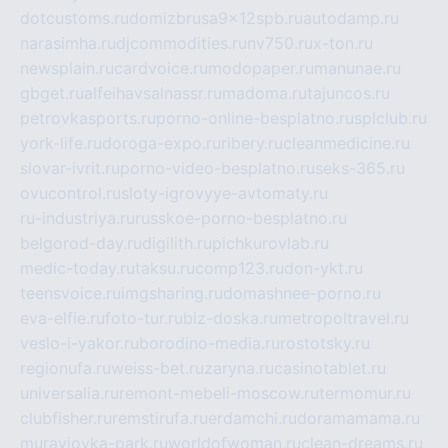
dotcustoms.ru
domizbrusa9x12spb.ru
autodamp.ru
narasimha.ru
djcommodities.ru
nv750.ru
x-ton.ru
newsplain.ru
cardvoice.ru
modopaper.ru
manunae.ru
gbget.ru
alfeihavsalnassr.ru
madoma.ru
tajuncos.ru
petrovkasports.ru
porno-online-besplatno.ru
splclub.ru
york-life.ru
doroga-expo.ru
ribery.ru
cleanmedicine.ru
slovar-ivrit.ru
porno-video-besplatno.ru
seks-365.ru
ovucontrol.ru
sloty-igrovyye-avtomaty.ru
ru-industriya.ru
russkoe-porno-besplatno.ru
belgorod-day.ru
digilith.ru
pichkurovlab.ru
medic-today.ru
taksu.ru
comp123.ru
don-ykt.ru
teensvoice.ru
imgsharing.ru
domashnee-porno.ru
eva-elfie.ru
foto-tur.ru
biz-doska.ru
metropoltravel.ru
veslo-i-yakor.ru
borodino-media.ru
rostotsky.ru
regionufa.ru
weiss-bet.ru
zaryna.ru
casinotablet.ru
universalia.ru
remont-mebeli-moscow.ru
termomur.ru
clubfisher.ru
remstirufa.ru
erdamchi.ru
doramamama.ru
muraviovka-park.ru
worldofwoman.ru
clean-dreams.ru