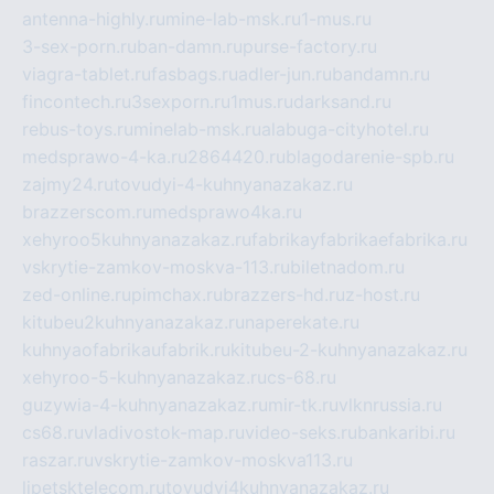
antenna-highly.ru
mine-lab-msk.ru
1-mus.ru
3-sex-porn.ru
ban-damn.ru
purse-factory.ru
viagra-tablet.ru
fasbags.ru
adler-jun.ru
bandamn.ru
fincontech.ru
3sexporn.ru
1mus.ru
darksand.ru
rebus-toys.ru
minelab-msk.ru
alabuga-cityhotel.ru
medsprawo-4-ka.ru
2864420.ru
blagodarenie-spb.ru
zajmy24.ru
tovudyi-4-kuhnyanazakaz.ru
brazzerscom.ru
medsprawo4ka.ru
xehyroo5kuhnyanazakaz.ru
fabrikayfabrikaefabrika.ru
vskrytie-zamkov-moskva-113.ru
biletnadom.ru
zed-online.ru
pimchax.ru
brazzers-hd.ru
z-host.ru
kitubeu2kuhnyanazakaz.ru
naperekate.ru
kuhnyaofabrikaufabrik.ru
kitubeu-2-kuhnyanazakaz.ru
xehyroo-5-kuhnyanazakaz.ru
cs-68.ru
guzywia-4-kuhnyanazakaz.ru
mir-tk.ru
vlknrussia.ru
cs68.ru
vladivostok-map.ru
video-seks.ru
bankaribi.ru
raszar.ru
vskrytie-zamkov-moskva113.ru
lipetsktelecom.ru
tovudyi4kuhnyanazakaz.ru