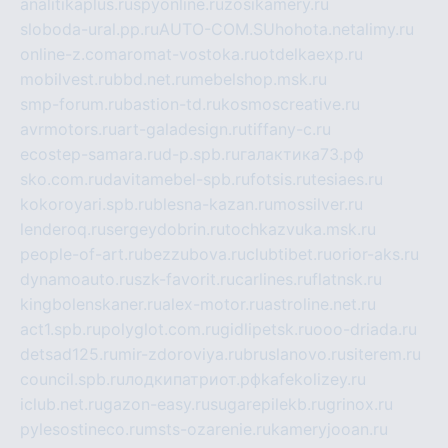
analitikaplus.ru
spyonline.ru
zosikamery.ru
sloboda-ural.pp.ru
AUTO-COM.SU
hohota.net
alimy.ru
online-z.com
aromat-vostoka.ru
otdelkaexp.ru
mobilvest.ru
bbd.net.ru
mebelshop.msk.ru
smp-forum.ru
bastion-td.ru
kosmoscreative.ru
avrmotors.ru
art-galadesign.ru
tiffany-c.ru
ecostep-samara.ru
d-p.spb.ru
галактика73.рф
sko.com.ru
davitamebel-spb.ru
fotsis.ru
tesiaes.ru
kokoroyari.spb.ru
blesna-kazan.ru
mossilver.ru
lenderoq.ru
sergeydobrin.ru
tochkazvuka.msk.ru
people-of-art.ru
bezzubova.ru
clubtibet.ru
orior-aks.ru
dynamoauto.ru
szk-favorit.ru
carlines.ru
flatnsk.ru
kingbolenskaner.ru
alex-motor.ru
astroline.net.ru
act1.spb.ru
polyglot.com.ru
gidlipetsk.ru
ooo-driada.ru
detsad125.ru
mir-zdoroviya.ru
bruslanovo.ru
siterem.ru
council.spb.ru
лодкипатриот.рф
kafekolizey.ru
iclub.net.ru
gazon-easy.ru
sugarepilekb.ru
grinox.ru
pylesostineco.ru
msts-ozarenie.ru
kameryjooan.ru