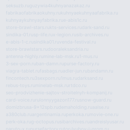
seksuzb.ru
guzywia4kuhnyanazakaz.ru
fabrikaofabrikaokuhny.ru
kuhnyaekuhnyaafabrika.ru
kuhnyaykuhnyayfabrika.ru
e-abis1c.ru
store-brawl-stars.ru
kts-services.ru
dark-sand.ru
sindika-01.ru
sp-life.ru
x-legion.ru
sib-archives.ru
e-abis-1-c.ru
sindika01.ru
venda-festival.ru
store-brawlstars.ru
dooraleksandria.ru
antenna-highly.ru
mine-lab-msk.ru
1-mus.ru
3-sex-porn.ru
ban-damn.ru
purse-factory.ru
viagra-tablet.ru
fasbags.ru
adler-jun.ru
bandamn.ru
fincontech.ru
3sexporn.ru
1mus.ru
darksand.ru
rebus-toys.ru
minelab-msk.ru
rtdco.ru
seo-prodvizhenie-sajtov-stroitelnyh-kompanij.ru
card-voice.ru
rulonnyygazon177.ru
snow-guard.ru
domizbrusa-9x12spb.ru
demaholding.ru
aalse.ru
a380club.ru
argentinamia.ru
perkoka.ru
movie-one.ru
perk-oka.ru
g-octopus.ru
sibarchives.ru
andreislyusar.ru
naruto-x.ru
pursefactory.ru
tor-lyubov-i-grom.ru