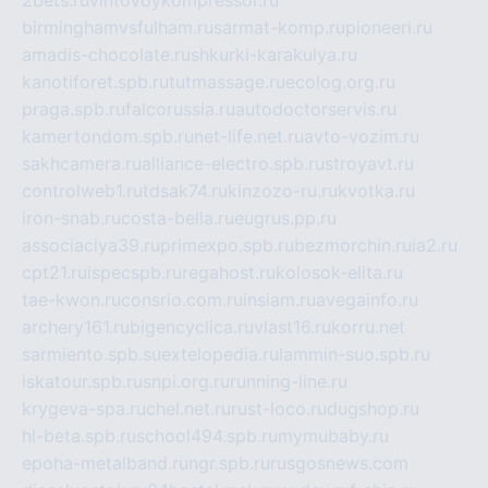
birminghamvsfulham.ru
sarmat-komp.ru
pioneeri.ru
amadis-chocolate.ru
shkurki-karakulya.ru
kanotiforet.spb.ru
tutmassage.ru
ecolog.org.ru
praga.spb.ru
falcorussia.ru
autodoctorservis.ru
kamertondom.spb.ru
net-life.net.ru
avto-vozim.ru
sakhcamera.ru
alliance-electro.spb.ru
stroyavt.ru
controlweb1.ru
tdsak74.ru
kinzozo-ru.ru
kvotka.ru
iron-snab.ru
costa-bella.ru
eugrus.pp.ru
associaciya39.ru
primexpo.spb.ru
bezmorchin.ru
ia2.ru
cpt21.ru
ispecspb.ru
regahost.ru
kolosok-elita.ru
tae-kwon.ru
consrio.com.ru
insiam.ru
avegainfo.ru
archery161.ru
bigencyclica.ru
vlast16.ru
korru.net
sarmiento.spb.su
extelopedia.ru
lammin-suo.spb.ru
iskatour.spb.ru
snpi.org.ru
running-line.ru
krygeva-spa.ru
chel.net.ru
rust-loco.ru
dugshop.ru
hl-beta.spb.ru
school494.spb.ru
mymubaby.ru
epoha-metalband.ru
ngr.spb.ru
rusgosnews.com