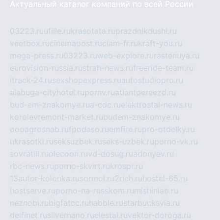
Актуальный каталог компаний по всей России
03223.ru
ufille.ru
krasotata.ru
prazdnikdushi.ru
veetbox.ru
cinemapost.ru
ciam-fr.ru
kraft-you.ru
mega-press.ru
03223.ru
web-explore.ru
rastenuya.ru
eurovision-russia.ru
strah-news.ru
freeride-team.ru
itrack-24.ru
sexshopexpress.ru
autostudiopro.ru
alabuga-cityhotel.ru
pornv.ru
atlantpereezd.ru
bud-em-znakomye.ru
a-cdc.ru
elektrostal-news.ru
korolevremont-market.ru
budem-znakomye.ru
oooagrosnab.ru
fpodaso.ru
emfire.ru
pro-otdelky.ru
ukrasotki.ru
seksuzbek.ru
seks-uzbek.ru
porno-vk.ru
sovratili.ru
olecoon.ru
vd-dosug.ru
adonyev.ru
rbc-news.ru
porno-skvirt.ru
krospr.ru
13autor-kolonka.ru
sormol.ru
2rich.ru
hostel-65.ru
hostserve.ru
porno-na-russkom.ru
mishinlab.ru
neznobi.ru
bigfatcc.ru
habble.ru
starbucksvia.ru
delfinet.ru
silvernano.ru
elestal.ru
vektor-doroga.ru