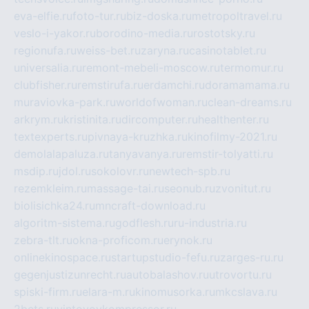
eva-elfie.ru
foto-tur.ru
biz-doska.ru
metropoltravel.ru
veslo-i-yakor.ru
borodino-media.ru
rostotsky.ru
regionufa.ru
weiss-bet.ru
zaryna.ru
casinotablet.ru
universalia.ru
remont-mebeli-moscow.ru
termomur.ru
clubfisher.ru
remstirufa.ru
erdamchi.ru
doramamama.ru
muraviovka-park.ru
worldofwoman.ru
clean-dreams.ru
arkrym.ru
kristinita.ru
dircomputer.ru
healthenter.ru
textexperts.ru
pivnaya-kruzhka.ru
kinofilmy-2021.ru
demolalapaluza.ru
tanyavanya.ru
remstir-tolyatti.ru
msdip.ru
jdol.ru
sokolovr.ru
newtech-spb.ru
rezemkleim.ru
massage-tai.ru
seonub.ru
zvonitut.ru
biolisichka24.ru
mncraft-download.ru
algoritm-sistema.ru
godflesh.ru
ru-industria.ru
zebra-tlt.ru
okna-proficom.ru
erynok.ru
onlinekinospace.ru
startupstudio-fefu.ru
zarges-ru.ru
gegenjustizunrecht.ru
autobalashov.ru
utrovortu.ru
spiski-firm.ru
elara-m.ru
kinomusorka.ru
mkcslava.ru
2bets.ru
vintovoykompressor.ru