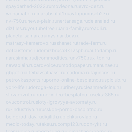
spayderhed-2022.ru
movieone.ru
evro-dez.ru
webamator.ru
ma-absolut1.ru
avtopomosch27.ru
nv-750.ru
news-plain.ru
nertansaga.ru
delanalad.ru
dizfiles.ru
youtubefree.ru
aria-family.ru
roadli.ru
planeta-samara.ru
mysmartbuy.ru
matrasy-kemerovo.ru
ashanet.ru
trade-farm.ru
dotcustoms.ru
domizbrusa9x12spb.ru
autodamp.ru
narasimha.ru
djcommodities.ru
nv750.ru
x-ton.ru
newsplain.ru
cardvoice.ru
modopaper.ru
manunae.ru
gbget.ru
alfeihavsalnassr.ru
madoma.ru
tajuncos.ru
petrovkasports.ru
porno-online-besplatno.ru
splclub.ru
york-life.ru
doroga-expo.ru
ribery.ru
cleanmedicine.ru
slovar-ivrit.ru
porno-video-besplatno.ru
seks-365.ru
ovucontrol.ru
sloty-igrovyye-avtomaty.ru
ru-industriya.ru
russkoe-porno-besplatno.ru
belgorod-day.ru
digilith.ru
pichkurovlab.ru
medic-today.ru
taksu.ru
comp123.ru
don-ykt.ru
teensvoice.ru
imgsharing.ru
domashnee-porno.ru