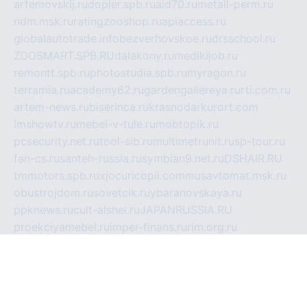
artemovskij.ru
dopler.spb.ru
aid70.ru
metall-perm.ru
ndm.msk.ru
ratingzooshop.ru
apiaccess.ru
globalautotrade.info
bezverhovskoe.ru
drsschool.ru
ZOOSMART.SPB.RU
dalakony.ru
medikijob.ru
remontt.spb.ru
photostudia.spb.ru
myragon.ru
terramia.ru
academy62.ru
gardengallereya.ru
rti.com.ru
artem-news.ru
biserinca.ru
krasnodarkurort.com
imshowtv.ru
mebel-v-tule.ru
mobtopik.ru
pcsecurity.net.ru
tool-sib.ru
multimetrunit.ru
sp-tour.ru
fan-cs.ru
santeh-russia.ru
symbian9.net.ru
DSHAIR.RU
tmmotors.spb.ru
xjocuricopii.com
musavtomat.msk.ru
obustrojdom.ru
sovetcik.ru
ybaranovskaya.ru
ppknews.ru
cult-alshei.ru
JAPANRUSSIA.RU
proekciyamebel.ru
imper-finans.ru
rim.org.ru
glamourai.ru
brassminus.ru
zabor-pro.ru
ftn.pp.ru
dorogoe58.ru
laimengpacker.ru
kuzova-zapchasti.ru
sageerp.ru
taxodrom.ru
dsrazvitie.ru
hardcity.net.ru
ratinghomegames.ru
topservice25.ru
gubernyan.ru