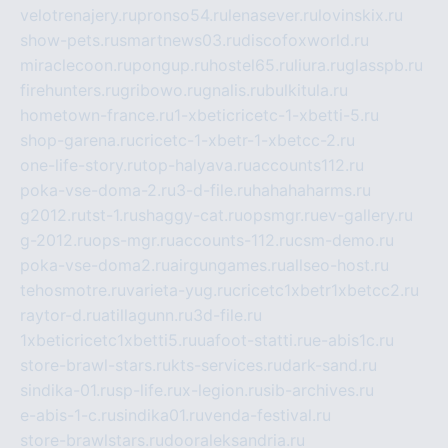
velotrenajery.ru
pronso54.ru
lenasever.ru
lovinskix.ru
show-pets.ru
smartnews03.ru
discofoxworld.ru
miraclecoon.ru
pongup.ru
hostel65.ru
liura.ru
glasspb.ru
firehunters.ru
gribowo.ru
gnalis.ru
bulkitula.ru
hometown-france.ru
1-xbeticricetc-1-xbetti-5.ru
shop-garena.ru
cricetc-1-xbetr-1-xbetcc-2.ru
one-life-story.ru
top-halyava.ru
accounts112.ru
poka-vse-doma-2.ru
3-d-file.ru
hahahaharms.ru
g2012.ru
tst-1.ru
shaggy-cat.ru
opsmgr.ru
ev-gallery.ru
g-2012.ru
ops-mgr.ru
accounts-112.ru
csm-demo.ru
poka-vse-doma2.ru
airgungames.ru
allseo-host.ru
tehosmotre.ru
varieta-yug.ru
cricetc1xbetr1xbetcc2.ru
raytor-d.ru
atillagunn.ru
3d-file.ru
1xbeticricetc1xbetti5.ru
uafoot-statti.ru
e-abis1c.ru
store-brawl-stars.ru
kts-services.ru
dark-sand.ru
sindika-01.ru
sp-life.ru
x-legion.ru
sib-archives.ru
e-abis-1-c.ru
sindika01.ru
venda-festival.ru
store-brawlstars.ru
dooraleksandria.ru