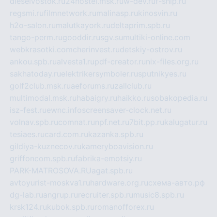
dieselvostok.ru
24hostel.msk.ru
w-dev.ru
f-ship.ru
regsmi.ru
filmnetwork.ru
malinasp.ru
kinosvin.ru
h2o-salon.ru
malutkayork.ru
deltaprim.spb.ru
tango-perm.ru
gooddir.ru
sgv.su
multiki-online.com
webkrasotki.com
cherinvest.ru
detskiy-ostrov.ru
ankou.spb.ru
alvesta1.ru
pdf-creator.ru
nix-files.org.ru
sakhatoday.ru
elektrikersymboler.ru
sputnikyes.ru
golf2club.msk.ru
aeforums.ru
zallclub.ru
multimodal.msk.ru
habaigry.ru
haikko.ru
sobakopedia.ru
isz-fest.ru
ewnc.info
screensaver-clock.net.ru
volnav.spb.ru
comnat.ru
npf.net.ru
7bit.pp.ru
kalugatur.ru
tesiaes.ru
card.com.ru
kazanka.spb.ru
gildiya-kuznecov.ru
kameryboavision.ru
griffoncom.spb.ru
fabrika-emotsiy.ru
PARK-MATROSOVA.RU
agat.spb.ru
avtoyurist-moskva1.ru
hardware.org.ru
схема-авто.рф
dg-lab.ru
angrup.ru
recruiter.spb.ru
music8.spb.ru
krsk124.ru
kubok.spb.ru
romanofforex.ru