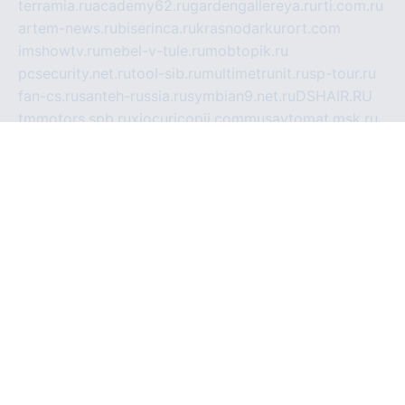
terramia.ru
academy62.ru
gardengallereya.ru
rti.com.ru
artem-news.ru
biserinca.ru
krasnodarkurort.com
imshowtv.ru
mebel-v-tule.ru
mobtopik.ru
pcsecurity.net.ru
tool-sib.ru
multimetrunit.ru
sp-tour.ru
fan-cs.ru
santeh-russia.ru
symbian9.net.ru
DSHAIR.RU
tmmotors.spb.ru
xjocuricopii.com
musavtomat.msk.ru
obustrojdom.ru
sovetcik.ru
ybaranovskaya.ru
ppknews.ru
cult-alshei.ru
JAPANRUSSIA.RU
proekciyamebel.ru
imper-finans.ru
rim.org.ru
glamourai.ru
brassminus.ru
zabor-pro.ru
ftn.pp.ru
dorogoe58.ru
laimengpacker.ru
kuzova-zapchasti.ru
sageerp.ru
taxodrom.ru
dsrazvitie.ru
hardcity.net.ru
ratinghomegames.ru
topservice25.ru
gubernyan.ru
gtglasslined.ru
ii4.ru
tssport.spb.ru
andorra24.com
blackwallstreet.ru
oboimos.ru
optim-doors.com.ru
ikuch.ru
nycr.org.ru
npa21.ru
vremya-ch.spb.ru
desert000.ru
ivtorgi.ru
ifiori.ru
catalog-statei.ru
dcv.org.ru
spetsmaster174.ru
ipkameryhiseeu.ru