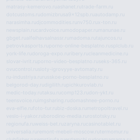
matrasy-kemerovo.ru
ashanet.ru
trade-farm.ru
dotcustoms.ru
domizbrusa9x12spb.ru
autodamp.ru
narasimha.ru
djcommodities.ru
nv750.ru
x-ton.ru
newsplain.ru
cardvoice.ru
modopaper.ru
manunae.ru
gbget.ru
alfeihavsalnassr.ru
madoma.ru
tajuncos.ru
petrovkasports.ru
porno-online-besplatno.ru
splclub.ru
york-life.ru
doroga-expo.ru
ribery.ru
cleanmedicine.ru
slovar-ivrit.ru
porno-video-besplatno.ru
seks-365.ru
ovucontrol.ru
sloty-igrovyye-avtomaty.ru
ru-industriya.ru
russkoe-porno-besplatno.ru
belgorod-day.ru
digilith.ru
pichkurovlab.ru
medic-today.ru
taksu.ru
comp123.ru
don-ykt.ru
teensvoice.ru
imgsharing.ru
domashnee-porno.ru
eva-elfie.ru
foto-tur.ru
biz-doska.ru
metropoltravel.ru
veslo-i-yakor.ru
borodino-media.ru
rostotsky.ru
regionufa.ru
weiss-bet.ru
zaryna.ru
casinotablet.ru
universalia.ru
remont-mebeli-moscow.ru
termomur.ru
clubfisher.ru
remstirufa.ru
erdamchi.ru
doramamama.ru