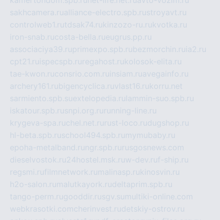
kamertondom.spb.ru
net-life.net.ru
avto-vozim.ru
sakhcamera.ru
alliance-electro.spb.ru
stroyavt.ru
controlweb1.ru
tdsak74.ru
kinzozo-ru.ru
kvotka.ru
iron-snab.ru
costa-bella.ru
eugrus.pp.ru
associaciya39.ru
primexpo.spb.ru
bezmorchin.ru
ia2.ru
cpt21.ru
ispecspb.ru
regahost.ru
kolosok-elita.ru
tae-kwon.ru
consrio.com.ru
insiam.ru
avegainfo.ru
archery161.ru
bigencyclica.ru
vlast16.ru
korru.net
sarmiento.spb.su
extelopedia.ru
lammin-suo.spb.ru
iskatour.spb.ru
snpi.org.ru
running-line.ru
krygeva-spa.ru
chel.net.ru
rust-loco.ru
dugshop.ru
hl-beta.spb.ru
school494.spb.ru
mymubaby.ru
epoha-metalband.ru
ngr.spb.ru
rusgosnews.com
dieselvostok.ru
24hostel.msk.ru
w-dev.ru
f-ship.ru
regsmi.ru
filmnetwork.ru
malinasp.ru
kinosvin.ru
h2o-salon.ru
malutkayork.ru
deltaprim.spb.ru
tango-perm.ru
gooddir.ru
sgv.su
multiki-online.com
webkrasotki.com
cherinvest.ru
detskiy-ostrov.ru