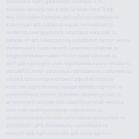
avrmotors.ru
art-galadesign.ru
tiffany-c.ru
ecostep-samara.ru
d-p.spb.ru
галактика73.рф
sko.com.ru
davitamebel-spb.ru
fotsis.ru
tesiaes.ru
kokoroyari.spb.ru
blesna-kazan.ru
mossilver.ru
lenderoq.ru
sergeydobrin.ru
tochkazvuka.msk.ru
people-of-art.ru
bezzubova.ru
clubtibet.ru
orior-aks.ru
dynamoauto.ru
szk-favorit.ru
carlines.ru
flatnsk.ru
kingbolenskaner.ru
alex-motor.ru
astroline.net.ru
act1.spb.ru
polyglot.com.ru
gidlipetsk.ru
ooo-driada.ru
detsad125.ru
mir-zdoroviya.ru
bruslanovo.ru
siterem.ru
council.spb.ru
лодкипатриот.рф
kafekolizey.ru
iclub.net.ru
gazon-easy.ru
sugarepilekb.ru
grinox.ru
pylesostineco.ru
msts-ozarenie.ru
kameryjooan.ru
artemovskij.ru
dopler.spb.ru
aid70.ru
metall-perm.ru
ndm.msk.ru
ratingzooshop.ru
apiaccess.ru
globalautotrade.info
bezverhovskoe.ru
drsschool.ru
ZOOSMART.SPB.RU
dalakony.ru
medikijob.ru
remontt.spb.ru
photostudia.spb.ru
myragon.ru