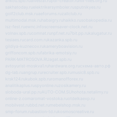
ankou.spb.ru
alvesta1.ru
pdf-creator.ru
nix-files.org.ru
sakhatoday.ru
elektrikersymboler.ru
sputnikyes.ru
golf2club.msk.ru
aeforums.ru
zallclub.ru
multimodal.msk.ru
habaigry.ru
haikko.ru
sobakopedia.ru
isz-fest.ru
ewnc.info
screensaver-clock.net.ru
volnav.spb.ru
comnat.ru
npf.net.ru
7bit.pp.ru
kalugatur.ru
tesiaes.ru
card.com.ru
kazanka.spb.ru
gildiya-kuznecov.ru
kameryboavision.ru
griffoncom.spb.ru
fabrika-emotsiy.ru
PARK-MATROSOVA.RU
agat.spb.ru
avtoyurist-moskva1.ru
hardware.org.ru
схема-авто.рф
dg-lab.ru
angrup.ru
recruiter.spb.ru
music8.spb.ru
krsk124.ru
kubok.spb.ru
romanofforex.ru
analitikaplus.ru
spyonline.ru
zosikamery.ru
sloboda-ural.pp.ru
AUTO-COM.SU
hohota.net
alimy.ru
online-z.com
aromat-vostoka.ru
otdelkaexp.ru
mobilvest.ru
bbd.net.ru
mebelshop.msk.ru
smp-forum.ru
bastion-td.ru
kosmoscreative.ru