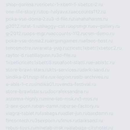
shop-garena.ru
cricetc-1-xbetr-1-xbetcc-2.ru
one-life-story.ru
top-halyava.ru
accounts112.ru
poka-vse-doma-2.ru
3-d-file.ru
hahahaharms.ru
g2012.ru
tst-1.ru
shaggy-cat.ru
opsmgr.ru
ev-gallery.ru
g-2012.ru
ops-mgr.ru
accounts-112.ru
csm-demo.ru
poka-vse-doma2.ru
airgungames.ru
allseo-host.ru
tehosmotre.ru
varieta-yug.ru
cricetc1xbetr1xbetcc2.ru
raytor-d.ru
atillagunn.ru
3d-file.ru
1xbeticricetc1xbetti5.ru
uafoot-statti.ru
e-abis1c.ru
store-brawl-stars.ru
kts-services.ru
dark-sand.ru
sindika-01.ru
sp-life.ru
x-legion.ru
sib-archives.ru
e-abis-1-c.ru
sindika01.ru
venda-festival.ru
store-brawlstars.ru
dooraleksandria.ru
antenna-highly.ru
mine-lab-msk.ru
1-mus.ru
3-sex-porn.ru
ban-damn.ru
purse-factory.ru
viagra-tablet.ru
fasbags.ru
adler-jun.ru
bandamn.ru
fincontech.ru
3sexporn.ru
1mus.ru
darksand.ru
rebus-toys.ru
minelab-msk.ru
alabuga-cityhotel.ru