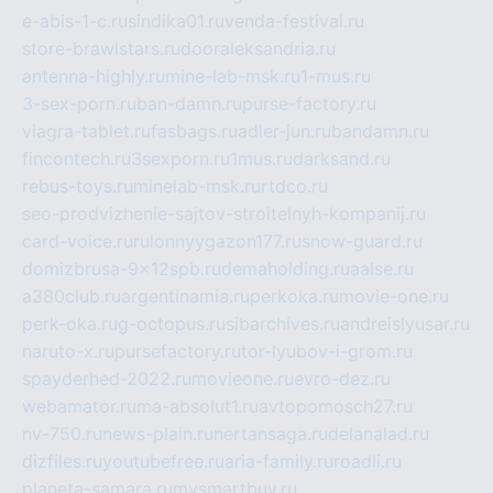
e-abis-1-c.ru
sindika01.ru
venda-festival.ru
store-brawlstars.ru
dooraleksandria.ru
antenna-highly.ru
mine-lab-msk.ru
1-mus.ru
3-sex-porn.ru
ban-damn.ru
purse-factory.ru
viagra-tablet.ru
fasbags.ru
adler-jun.ru
bandamn.ru
fincontech.ru
3sexporn.ru
1mus.ru
darksand.ru
rebus-toys.ru
minelab-msk.ru
rtdco.ru
seo-prodvizhenie-sajtov-stroitelnyh-kompanij.ru
card-voice.ru
rulonnyygazon177.ru
snow-guard.ru
domizbrusa-9x12spb.ru
demaholding.ru
aalse.ru
a380club.ru
argentinamia.ru
perkoka.ru
movie-one.ru
perk-oka.ru
g-octopus.ru
sibarchives.ru
andreislyusar.ru
naruto-x.ru
pursefactory.ru
tor-lyubov-i-grom.ru
spayderhed-2022.ru
movieone.ru
evro-dez.ru
webamator.ru
ma-absolut1.ru
avtopomosch27.ru
nv-750.ru
news-plain.ru
nertansaga.ru
delanalad.ru
dizfiles.ru
youtubefree.ru
aria-family.ru
roadli.ru
planeta-samara.ru
mysmartbuy.ru