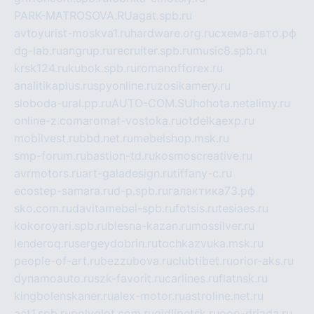
PARK-MATROSOVA.RU
agat.spb.ru
avtoyurist-moskva1.ru
hardware.org.ru
схема-авто.рф
dg-lab.ru
angrup.ru
recruiter.spb.ru
music8.spb.ru
krsk124.ru
kubok.spb.ru
romanofforex.ru
analitikaplus.ru
spyonline.ru
zosikamery.ru
sloboda-ural.pp.ru
AUTO-COM.SU
hohota.net
alimy.ru
online-z.com
aromat-vostoka.ru
otdelkaexp.ru
mobilvest.ru
bbd.net.ru
mebelshop.msk.ru
smp-forum.ru
bastion-td.ru
kosmoscreative.ru
avrmotors.ru
art-galadesign.ru
tiffany-c.ru
ecostep-samara.ru
d-p.spb.ru
галактика73.рф
sko.com.ru
davitamebel-spb.ru
fotsis.ru
tesiaes.ru
kokoroyari.spb.ru
blesna-kazan.ru
mossilver.ru
lenderoq.ru
sergeydobrin.ru
tochkazvuka.msk.ru
people-of-art.ru
bezzubova.ru
clubtibet.ru
orior-aks.ru
dynamoauto.ru
szk-favorit.ru
carlines.ru
flatnsk.ru
kingbolenskaner.ru
alex-motor.ru
astroline.net.ru
act1.spb.ru
polyglot.com.ru
gidlipetsk.ru
ooo-driada.ru