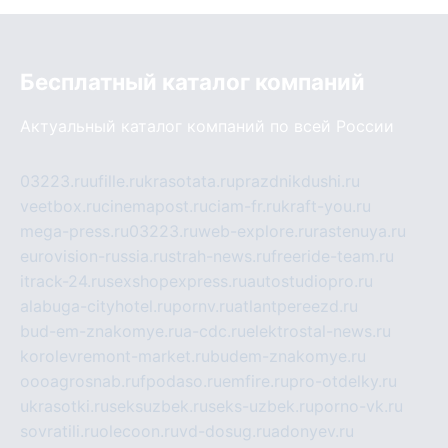
Бесплатный каталог компаний
Актуальный каталог компаний по всей России
03223.ru
ufille.ru
krasotata.ru
prazdnikdushi.ru
veetbox.ru
cinemapost.ru
ciam-fr.ru
kraft-you.ru
mega-press.ru
03223.ru
web-explore.ru
rastenuya.ru
eurovision-russia.ru
strah-news.ru
freeride-team.ru
itrack-24.ru
sexshopexpress.ru
autostudiopro.ru
alabuga-cityhotel.ru
pornv.ru
atlantpereezd.ru
bud-em-znakomye.ru
a-cdc.ru
elektrostal-news.ru
korolevremont-market.ru
budem-znakomye.ru
oooagrosnab.ru
fpodaso.ru
emfire.ru
pro-otdelky.ru
ukrasotki.ru
seksuzbek.ru
seks-uzbek.ru
porno-vk.ru
sovratili.ru
olecoon.ru
vd-dosug.ru
adonyev.ru