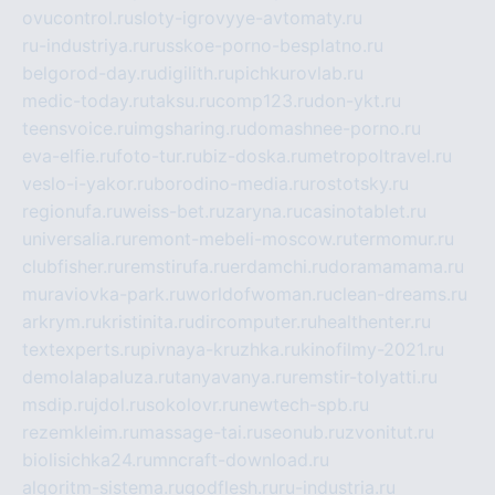
ovucontrol.ru
sloty-igrovyye-avtomaty.ru
ru-industriya.ru
russkoe-porno-besplatno.ru
belgorod-day.ru
digilith.ru
pichkurovlab.ru
medic-today.ru
taksu.ru
comp123.ru
don-ykt.ru
teensvoice.ru
imgsharing.ru
domashnee-porno.ru
eva-elfie.ru
foto-tur.ru
biz-doska.ru
metropoltravel.ru
veslo-i-yakor.ru
borodino-media.ru
rostotsky.ru
regionufa.ru
weiss-bet.ru
zaryna.ru
casinotablet.ru
universalia.ru
remont-mebeli-moscow.ru
termomur.ru
clubfisher.ru
remstirufa.ru
erdamchi.ru
doramamama.ru
muraviovka-park.ru
worldofwoman.ru
clean-dreams.ru
arkrym.ru
kristinita.ru
dircomputer.ru
healthenter.ru
textexperts.ru
pivnaya-kruzhka.ru
kinofilmy-2021.ru
demolalapaluza.ru
tanyavanya.ru
remstir-tolyatti.ru
msdip.ru
jdol.ru
sokolovr.ru
newtech-spb.ru
rezemkleim.ru
massage-tai.ru
seonub.ru
zvonitut.ru
biolisichka24.ru
mncraft-download.ru
algoritm-sistema.ru
godflesh.ru
ru-industria.ru