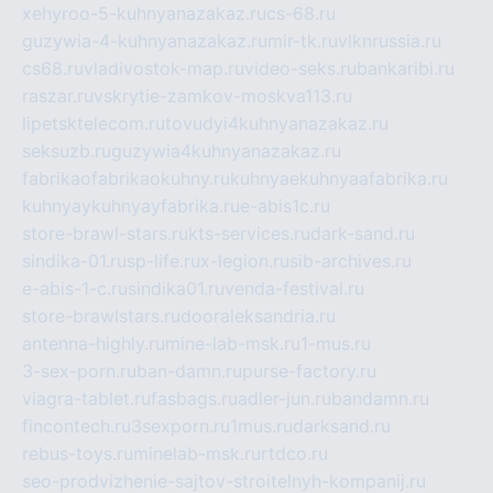
xehyroo-5-kuhnyanazakaz.ru
cs-68.ru
guzywia-4-kuhnyanazakaz.ru
mir-tk.ru
vlknrussia.ru
cs68.ru
vladivostok-map.ru
video-seks.ru
bankaribi.ru
raszar.ru
vskrytie-zamkov-moskva113.ru
lipetsktelecom.ru
tovudyi4kuhnyanazakaz.ru
seksuzb.ru
guzywia4kuhnyanazakaz.ru
fabrikaofabrikaokuhny.ru
kuhnyaekuhnyaafabrika.ru
kuhnyaykuhnyayfabrika.ru
e-abis1c.ru
store-brawl-stars.ru
kts-services.ru
dark-sand.ru
sindika-01.ru
sp-life.ru
x-legion.ru
sib-archives.ru
e-abis-1-c.ru
sindika01.ru
venda-festival.ru
store-brawlstars.ru
dooraleksandria.ru
antenna-highly.ru
mine-lab-msk.ru
1-mus.ru
3-sex-porn.ru
ban-damn.ru
purse-factory.ru
viagra-tablet.ru
fasbags.ru
adler-jun.ru
bandamn.ru
fincontech.ru
3sexporn.ru
1mus.ru
darksand.ru
rebus-toys.ru
minelab-msk.ru
rtdco.ru
seo-prodvizhenie-sajtov-stroitelnyh-kompanij.ru