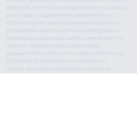
detsad125.ru
mir-zdoroviya.ru
bruslanovo.ru
siterem.ru
council.spb.ru
лодкипатриот.рф
kafekolizey.ru
iclub.net.ru
gazon-easy.ru
sugarepilekb.ru
grinox.ru
pylesostineco.ru
msts-ozarenie.ru
kameryjooan.ru
artemovskij.ru
dopler.spb.ru
aid70.ru
metall-perm.ru
ndm.msk.ru
ratingzooshop.ru
apiaccess.ru
globalautotrade.info
bezverhovskoe.ru
drsschool.ru
ZOOSMART.SPB.RU
dalakony.ru
medikijob.ru
remontt.spb.ru
photostudia.spb.ru
myragon.ru
terramia.ru
academy62.ru
gardengallereya.ru
rti.com.ru
artem-news.ru
biserinca.ru
krasnodarkurort.com
imshowtv.ru
mebel-v-tule.ru
mobtopik.ru
pcsecurity.net.ru
tool-sib.ru
multimetrunit.ru
sp-tour.ru
fan-cs.ru
santeh-russia.ru
symbian9.net.ru
DSHAIR.RU
tmmotors.spb.ru
xjocuricopii.com
musavtomat.msk.ru
obustrojdom.ru
sovetcik.ru
ybaranovskaya.ru
ppknews.ru
cult-alshei.ru
JAPANRUSSIA.RU