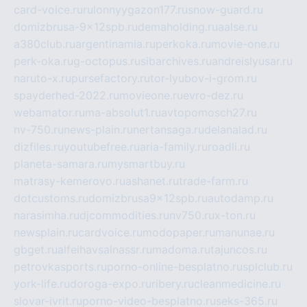
card-voice.ru
rulonnyygazon177.ru
snow-guard.ru
domizbrusa-9x12spb.ru
demaholding.ru
aalse.ru
a380club.ru
argentinamia.ru
perkoka.ru
movie-one.ru
perk-oka.ru
g-octopus.ru
sibarchives.ru
andreislyusar.ru
naruto-x.ru
pursefactory.ru
tor-lyubov-i-grom.ru
spayderhed-2022.ru
movieone.ru
evro-dez.ru
webamator.ru
ma-absolut1.ru
avtopomosch27.ru
nv-750.ru
news-plain.ru
nertansaga.ru
delanalad.ru
dizfiles.ru
youtubefree.ru
aria-family.ru
roadli.ru
planeta-samara.ru
mysmartbuy.ru
matrasy-kemerovo.ru
ashanet.ru
trade-farm.ru
dotcustoms.ru
domizbrusa9x12spb.ru
autodamp.ru
narasimha.ru
djcommodities.ru
nv750.ru
x-ton.ru
newsplain.ru
cardvoice.ru
modopaper.ru
manunae.ru
gbget.ru
alfeihavsalnassr.ru
madoma.ru
tajuncos.ru
petrovkasports.ru
porno-online-besplatno.ru
splclub.ru
york-life.ru
doroga-expo.ru
ribery.ru
cleanmedicine.ru
slovar-ivrit.ru
porno-video-besplatno.ru
seks-365.ru