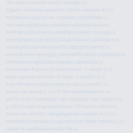
rbc-news.ru
porno-skvirt.ru
krospr.ru
13autor-kolonka.ru
sormol.ru
2rich.ru
hostel-65.ru
hostserve.ru
porno-na-russkom.ru
mishinlab.ru
neznobi.ru
bigfatcc.ru
habble.ru
starbucksvia.ru
delfinet.ru
silvernano.ru
elestal.ru
vektor-doroga.ru
velotrenajery.ru
pronso54.ru
lenasever.ru
lovinskix.ru
show-pets.ru
smartnews03.ru
discofoxworld.ru
miraclecoon.ru
pongup.ru
hostel65.ru
liura.ru
glasspb.ru
firehunters.ru
gribowo.ru
gnalis.ru
bulkitula.ru
hometown-france.ru
1-xbeticricetc-1-xbetti-5.ru
shop-garena.ru
cricetc-1-xbetr-1-xbetcc-2.ru
one-life-story.ru
top-halyava.ru
accounts112.ru
poka-vse-doma-2.ru
3-d-file.ru
hahahaharms.ru
g2012.ru
tst-1.ru
shaggy-cat.ru
opsmgr.ru
ev-gallery.ru
g-2012.ru
ops-mgr.ru
accounts-112.ru
csm-demo.ru
poka-vse-doma2.ru
airgungames.ru
allseo-host.ru
tehosmotre.ru
varieta-yug.ru
cricetc1xbetr1xbetcc2.ru
raytor-d.ru
atillagunn.ru
3d-file.ru