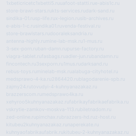
1xbeticricetc1xbetti5.ru
uafoot-statti.ru
e-abis1c.ru
store-brawl-stars.ru
kts-services.ru
dark-sand.ru
sindika-01.ru
sp-life.ru
x-legion.ru
sib-archives.ru
e-abis-1-c.ru
sindika01.ru
venda-festival.ru
store-brawlstars.ru
dooraleksandria.ru
antenna-highly.ru
mine-lab-msk.ru
1-mus.ru
3-sex-porn.ru
ban-damn.ru
purse-factory.ru
viagra-tablet.ru
fasbags.ru
adler-jun.ru
bandamn.ru
fincontech.ru
3sexporn.ru
1mus.ru
darksand.ru
rebus-toys.ru
minelab-msk.ru
alabuga-cityhotel.ru
medsprawo-4-ka.ru
2864420.ru
blagodarenie-spb.ru
zajmy24.ru
tovudyi-4-kuhnyanazakaz.ru
brazzerscom.ru
medsprawo4ka.ru
xehyroo5kuhnyanazakaz.ru
fabrikayfabrikaefabrika.ru
vskrytie-zamkov-moskva-113.ru
biletnadom.ru
zed-online.ru
pimchax.ru
brazzers-hd.ru
z-host.ru
kitubeu2kuhnyanazakaz.ru
naperekate.ru
kuhnyaofabrikaufabrik.ru
kitubeu-2-kuhnyanazakaz.ru