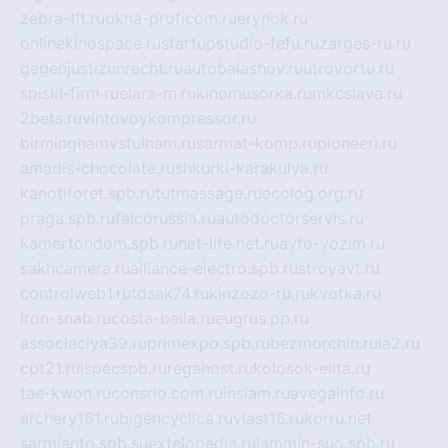
zebra-tlt.ru
okna-proficom.ru
erynok.ru
onlinekinospace.ru
startupstudio-fefu.ru
zarges-ru.ru
gegenjustizunrecht.ru
autobalashov.ru
utrovortu.ru
spiski-firm.ru
elara-m.ru
kinomusorka.ru
mkcslava.ru
2bets.ru
vintovoykompressor.ru
birminghamvsfulham.ru
sarmat-komp.ru
pioneeri.ru
amadis-chocolate.ru
shkurki-karakulya.ru
kanotiforet.spb.ru
tutmassage.ru
ecolog.org.ru
praga.spb.ru
falcorussia.ru
autodoctorservis.ru
kamertondom.spb.ru
net-life.net.ru
avto-vozim.ru
sakhcamera.ru
alliance-electro.spb.ru
stroyavt.ru
controlweb1.ru
tdsak74.ru
kinzozo-ru.ru
kvotka.ru
iron-snab.ru
costa-bella.ru
eugrus.pp.ru
associaciya39.ru
primexpo.spb.ru
bezmorchin.ru
ia2.ru
cpt21.ru
ispecspb.ru
regahost.ru
kolosok-elita.ru
tae-kwon.ru
consrio.com.ru
insiam.ru
avegainfo.ru
archery161.ru
bigencyclica.ru
vlast16.ru
korru.net
sarmiento.spb.su
extelopedia.ru
lammin-suo.spb.ru