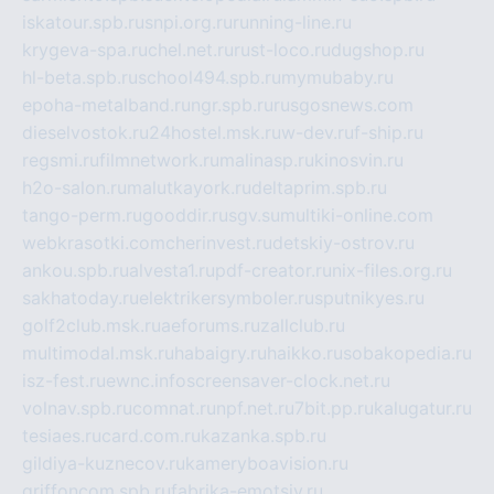
iskatour.spb.ru
snpi.org.ru
running-line.ru
krygeva-spa.ru
chel.net.ru
rust-loco.ru
dugshop.ru
hl-beta.spb.ru
school494.spb.ru
mymubaby.ru
epoha-metalband.ru
ngr.spb.ru
rusgosnews.com
dieselvostok.ru
24hostel.msk.ru
w-dev.ru
f-ship.ru
regsmi.ru
filmnetwork.ru
malinasp.ru
kinosvin.ru
h2o-salon.ru
malutkayork.ru
deltaprim.spb.ru
tango-perm.ru
gooddir.ru
sgv.su
multiki-online.com
webkrasotki.com
cherinvest.ru
detskiy-ostrov.ru
ankou.spb.ru
alvesta1.ru
pdf-creator.ru
nix-files.org.ru
sakhatoday.ru
elektrikersymboler.ru
sputnikyes.ru
golf2club.msk.ru
aeforums.ru
zallclub.ru
multimodal.msk.ru
habaigry.ru
haikko.ru
sobakopedia.ru
isz-fest.ru
ewnc.info
screensaver-clock.net.ru
volnav.spb.ru
comnat.ru
npf.net.ru
7bit.pp.ru
kalugatur.ru
tesiaes.ru
card.com.ru
kazanka.spb.ru
gildiya-kuznecov.ru
kameryboavision.ru
griffoncom.spb.ru
fabrika-emotsiy.ru