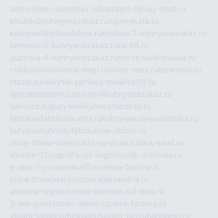
zed-online.ru
pimchax.ru
brazzers-hd.ru
z-host.ru
kitubeu2kuhnyanazakaz.ru
naperekate.ru
kuhnyaofabrikaufabrik.ru
kitubeu-2-kuhnyanazakaz.ru
xehyroo-5-kuhnyanazakaz.ru
cs-68.ru
guzywia-4-kuhnyanazakaz.ru
mir-tk.ru
vlknrussia.ru
cs68.ru
vladivostok-map.ru
video-seks.ru
bankaribi.ru
raszar.ru
vskrytie-zamkov-moskva113.ru
lipetsktelecom.ru
tovudyi4kuhnyanazakaz.ru
seksuzb.ru
guzywia4kuhnyanazakaz.ru
fabrikaofabrikaokuhny.ru
kuhnyaekuhnyaafabrika.ru
kuhnyaykuhnyayfabrika.ru
e-abis1c.ru
store-brawl-stars.ru
kts-services.ru
dark-sand.ru
sindika-01.ru
sp-life.ru
x-legion.ru
sib-archives.ru
e-abis-1-c.ru
sindika01.ru
venda-festival.ru
store-brawlstars.ru
dooraleksandria.ru
antenna-highly.ru
mine-lab-msk.ru
1-mus.ru
3-sex-porn.ru
ban-damn.ru
purse-factory.ru
viagra-tablet.ru
fasbags.ru
adler-jun.ru
bandamn.ru