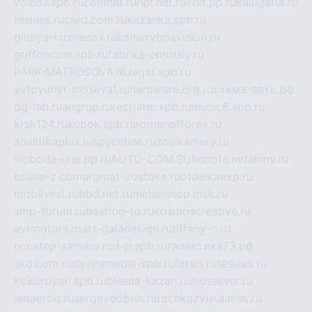
volnav.spb.ru
comnat.ru
npf.net.ru
7bit.pp.ru
kalugatur.ru
tesiaes.ru
card.com.ru
kazanka.spb.ru
gildiya-kuznecov.ru
kameryboavision.ru
griffoncom.spb.ru
fabrika-emotsiy.ru
PARK-MATROSOVA.RU
agat.spb.ru
avtoyurist-moskva1.ru
hardware.org.ru
схема-авто.рф
dg-lab.ru
angrup.ru
recruiter.spb.ru
music8.spb.ru
krsk124.ru
kubok.spb.ru
romanofforex.ru
analitikaplus.ru
spyonline.ru
zosikamery.ru
sloboda-ural.pp.ru
AUTO-COM.SU
hohota.net
alimy.ru
online-z.com
aromat-vostoka.ru
otdelkaexp.ru
mobilvest.ru
bbd.net.ru
mebelshop.msk.ru
smp-forum.ru
bastion-td.ru
kosmoscreative.ru
avrmotors.ru
art-galadesign.ru
tiffany-c.ru
ecostep-samara.ru
d-p.spb.ru
галактика73.рф
sko.com.ru
davitamebel-spb.ru
fotsis.ru
tesiaes.ru
kokoroyari.spb.ru
blesna-kazan.ru
mossilver.ru
lenderoq.ru
sergeydobrin.ru
tochkazvuka.msk.ru