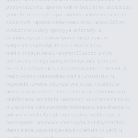
petrovkasports.ru
porno-online-besplatno.ru
splclub.ru
york-life.ru
doroga-expo.ru
ribery.ru
cleanmedicine.ru
slovar-ivrit.ru
porno-video-besplatno.ru
seks-365.ru
ovucontrol.ru
sloty-igrovyye-avtomaty.ru
ru-industriya.ru
russkoe-porno-besplatno.ru
belgorod-day.ru
digilith.ru
pichkurovlab.ru
medic-today.ru
taksu.ru
comp123.ru
don-ykt.ru
teensvoice.ru
imgsharing.ru
domashnee-porno.ru
eva-elfie.ru
foto-tur.ru
biz-doska.ru
metropoltravel.ru
veslo-i-yakor.ru
borodino-media.ru
rostotsky.ru
regionufa.ru
weiss-bet.ru
zaryna.ru
casinotablet.ru
universalia.ru
remont-mebeli-moscow.ru
termomur.ru
clubfisher.ru
remstirufa.ru
erdamchi.ru
doramamama.ru
muraviovka-park.ru
worldofwoman.ru
clean-dreams.ru
arkrym.ru
kristinita.ru
dircomputer.ru
healthenter.ru
textexperts.ru
pivnaya-kruzhka.ru
kinofilmy-2021.ru
demolalapaluza.ru
tanyavanya.ru
remstir-tolyatti.ru
msdip.ru
jdol.ru
sokolovr.ru
newtech-spb.ru