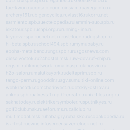
cpt21.ru
ispecspb.ru
regahost.ru
kolosok-elita.ru
tae-kwon.ru
consrio.com.ru
insiam.ru
avegainfo.ru
archery161.ru
bigencyclica.ru
vlast16.ru
korru.net
sarmiento.spb.su
extelopedia.ru
lammin-suo.spb.ru
iskatour.spb.ru
snpi.org.ru
running-line.ru
krygeva-spa.ru
chel.net.ru
rust-loco.ru
dugshop.ru
hl-beta.spb.ru
school494.spb.ru
mymubaby.ru
epoha-metalband.ru
ngr.spb.ru
rusgosnews.com
dieselvostok.ru
24hostel.msk.ru
w-dev.ru
f-ship.ru
regsmi.ru
filmnetwork.ru
malinasp.ru
kinosvin.ru
h2o-salon.ru
malutkayork.ru
deltaprim.spb.ru
tango-perm.ru
gooddir.ru
sgv.su
multiki-online.com
webkrasotki.com
cherinvest.ru
detskiy-ostrov.ru
ankou.spb.ru
alvesta1.ru
pdf-creator.ru
nix-files.org.ru
sakhatoday.ru
elektrikersymboler.ru
sputnikyes.ru
golf2club.msk.ru
aeforums.ru
zallclub.ru
multimodal.msk.ru
habaigry.ru
haikko.ru
sobakopedia.ru
isz-fest.ru
ewnc.info
screensaver-clock.net.ru