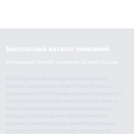
Бесплатный каталог компаний
Актуальный каталог компаний по всей России
03223.ru
ufille.ru
krasotata.ru
prazdnikdushi.ru
veetbox.ru
cinemapost.ru
ciam-fr.ru
kraft-you.ru
mega-press.ru
03223.ru
web-explore.ru
rastenuya.ru
eurovision-russia.ru
strah-news.ru
freeride-team.ru
itrack-24.ru
sexshopexpress.ru
autostudiopro.ru
alabuga-cityhotel.ru
pornv.ru
atlantpereezd.ru
bud-em-znakomye.ru
a-cdc.ru
elektrostal-news.ru
korolevremont-market.ru
budem-znakomye.ru