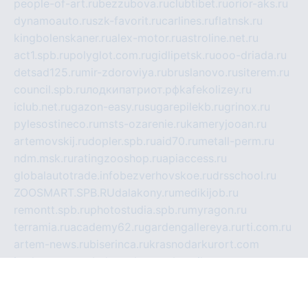
people-of-art.ru
bezzubova.ru
clubtibet.ru
orior-aks.ru
dynamoauto.ru
szk-favorit.ru
carlines.ru
flatnsk.ru
kingbolenskaner.ru
alex-motor.ru
astroline.net.ru
act1.spb.ru
polyglot.com.ru
gidlipetsk.ru
ooo-driada.ru
detsad125.ru
mir-zdoroviya.ru
bruslanovo.ru
siterem.ru
council.spb.ru
лодкипатриот.рф
kafekolizey.ru
iclub.net.ru
gazon-easy.ru
sugarepilekb.ru
grinox.ru
pylesostineco.ru
msts-ozarenie.ru
kameryjooan.ru
artemovskij.ru
dopler.spb.ru
aid70.ru
metall-perm.ru
ndm.msk.ru
ratingzooshop.ru
apiaccess.ru
globalautotrade.info
bezverhovskoe.ru
drsschool.ru
ZOOSMART.SPB.RU
dalakony.ru
medikijob.ru
remontt.spb.ru
photostudia.spb.ru
myragon.ru
terramia.ru
academy62.ru
gardengallereya.ru
rti.com.ru
artem-news.ru
biserinca.ru
krasnodarkurort.com
imshowtv.ru
mebel-v-tule.ru
mobtopik.ru
pcsecurity.net.ru
tool-sib.ru
multimetrunit.ru
sp-tour.ru
fan-cs.ru
santeh-russia.ru
symbian9.net.ru
DSHAIR.RU