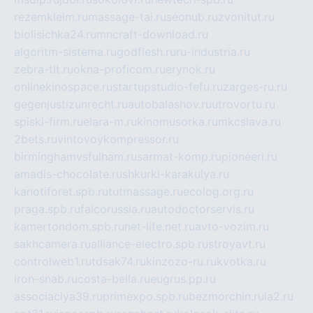
rezemkleim.ru
massage-tai.ru
seonub.ru
zvonitut.ru
biolisichka24.ru
mncraft-download.ru
algoritm-sistema.ru
godflesh.ru
ru-industria.ru
zebra-tlt.ru
okna-proficom.ru
erynok.ru
onlinekinospace.ru
startupstudio-fefu.ru
zarges-ru.ru
gegenjustizunrecht.ru
autobalashov.ru
utrovortu.ru
spiski-firm.ru
elara-m.ru
kinomusorka.ru
mkcslava.ru
2bets.ru
vintovoykompressor.ru
birminghamvsfulham.ru
sarmat-komp.ru
pioneeri.ru
amadis-chocolate.ru
shkurki-karakulya.ru
kanotiforet.spb.ru
tutmassage.ru
ecolog.org.ru
praga.spb.ru
falcorussia.ru
autodoctorservis.ru
kamertondom.spb.ru
net-life.net.ru
avto-vozim.ru
sakhcamera.ru
alliance-electro.spb.ru
stroyavt.ru
controlweb1.ru
tdsak74.ru
kinzozo-ru.ru
kvotka.ru
iron-snab.ru
costa-bella.ru
eugrus.pp.ru
associaciya39.ru
primexpo.spb.ru
bezmorchin.ru
ia2.ru