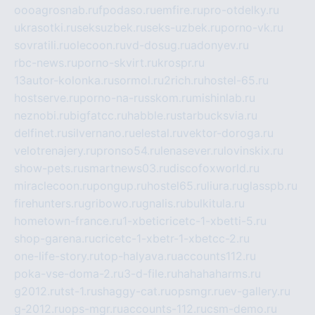
oooagrosnab.ru
fpodaso.ru
emfire.ru
pro-otdelky.ru
ukrasotki.ru
seksuzbek.ru
seks-uzbek.ru
porno-vk.ru
sovratili.ru
olecoon.ru
vd-dosug.ru
adonyev.ru
rbc-news.ru
porno-skvirt.ru
krospr.ru
13autor-kolonka.ru
sormol.ru
2rich.ru
hostel-65.ru
hostserve.ru
porno-na-russkom.ru
mishinlab.ru
neznobi.ru
bigfatcc.ru
habble.ru
starbucksvia.ru
delfinet.ru
silvernano.ru
elestal.ru
vektor-doroga.ru
velotrenajery.ru
pronso54.ru
lenasever.ru
lovinskix.ru
show-pets.ru
smartnews03.ru
discofoxworld.ru
miraclecoon.ru
pongup.ru
hostel65.ru
liura.ru
glasspb.ru
firehunters.ru
gribowo.ru
gnalis.ru
bulkitula.ru
hometown-france.ru
1-xbeticricetc-1-xbetti-5.ru
shop-garena.ru
cricetc-1-xbetr-1-xbetcc-2.ru
one-life-story.ru
top-halyava.ru
accounts112.ru
poka-vse-doma-2.ru
3-d-file.ru
hahahaharms.ru
g2012.ru
tst-1.ru
shaggy-cat.ru
opsmgr.ru
ev-gallery.ru
g-2012.ru
ops-mgr.ru
accounts-112.ru
csm-demo.ru