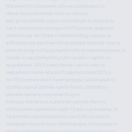
fincontech.ru
3sexporn.ru
1mus.ru
darksand.ru
rebus-toys.ru
minelab-msk.ru
rtdco.ru
seo-prodvizhenie-sajtov-stroitelnyh-kompanij.ru
card-voice.ru
rulonnyygazon177.ru
snow-guard.ru
domizbrusa-9x12spb.ru
demaholding.ru
aalse.ru
a380club.ru
argentinamia.ru
perkoka.ru
movie-one.ru
perk-oka.ru
g-octopus.ru
sibarchives.ru
andreislyusar.ru
naruto-x.ru
pursefactory.ru
tor-lyubov-i-grom.ru
spayderhed-2022.ru
movieone.ru
evro-dez.ru
webamator.ru
ma-absolut1.ru
avtopomosch27.ru
nv-750.ru
news-plain.ru
nertansaga.ru
delanalad.ru
dizfiles.ru
youtubefree.ru
aria-family.ru
roadli.ru
planeta-samara.ru
mysmartbuy.ru
matrasy-kemerovo.ru
ashanet.ru
trade-farm.ru
dotcustoms.ru
domizbrusa9x12spb.ru
autodamp.ru
narasimha.ru
djcommodities.ru
nv750.ru
x-ton.ru
newsplain.ru
cardvoice.ru
modopaper.ru
manunae.ru
gbget.ru
alfeihavsalnassr.ru
madoma.ru
tajuncos.ru