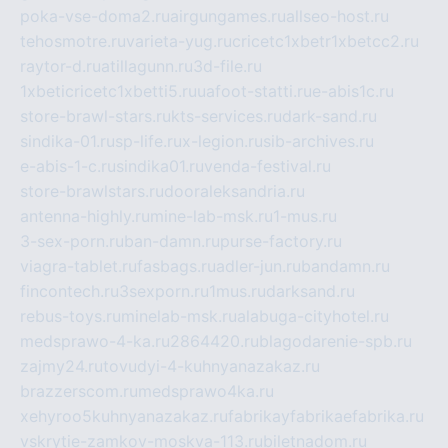
poka-vse-doma2.ru
airgungames.ru
allseo-host.ru
tehosmotre.ru
varieta-yug.ru
cricetc1xbetr1xbetcc2.ru
raytor-d.ru
atillagunn.ru
3d-file.ru
1xbeticricetc1xbetti5.ru
uafoot-statti.ru
e-abis1c.ru
store-brawl-stars.ru
kts-services.ru
dark-sand.ru
sindika-01.ru
sp-life.ru
x-legion.ru
sib-archives.ru
e-abis-1-c.ru
sindika01.ru
venda-festival.ru
store-brawlstars.ru
dooraleksandria.ru
antenna-highly.ru
mine-lab-msk.ru
1-mus.ru
3-sex-porn.ru
ban-damn.ru
purse-factory.ru
viagra-tablet.ru
fasbags.ru
adler-jun.ru
bandamn.ru
fincontech.ru
3sexporn.ru
1mus.ru
darksand.ru
rebus-toys.ru
minelab-msk.ru
alabuga-cityhotel.ru
medsprawo-4-ka.ru
2864420.ru
blagodarenie-spb.ru
zajmy24.ru
tovudyi-4-kuhnyanazakaz.ru
brazzerscom.ru
medsprawo4ka.ru
xehyroo5kuhnyanazakaz.ru
fabrikayfabrikaefabrika.ru
vskrytie-zamkov-moskva-113.ru
biletnadom.ru