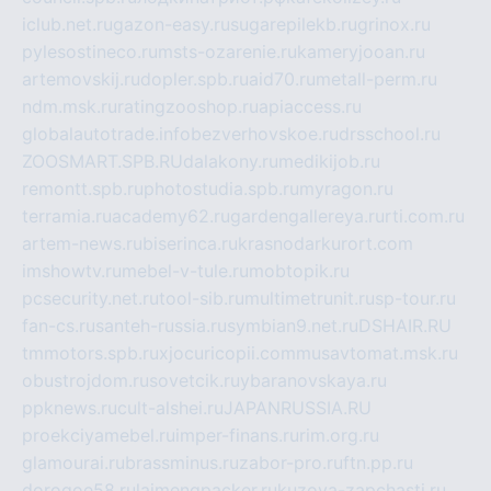
iclub.net.ru
gazon-easy.ru
sugarepilekb.ru
grinox.ru
pylesostineco.ru
msts-ozarenie.ru
kameryjooan.ru
artemovskij.ru
dopler.spb.ru
aid70.ru
metall-perm.ru
ndm.msk.ru
ratingzooshop.ru
apiaccess.ru
globalautotrade.info
bezverhovskoe.ru
drsschool.ru
ZOOSMART.SPB.RU
dalakony.ru
medikijob.ru
remontt.spb.ru
photostudia.spb.ru
myragon.ru
terramia.ru
academy62.ru
gardengallereya.ru
rti.com.ru
artem-news.ru
biserinca.ru
krasnodarkurort.com
imshowtv.ru
mebel-v-tule.ru
mobtopik.ru
pcsecurity.net.ru
tool-sib.ru
multimetrunit.ru
sp-tour.ru
fan-cs.ru
santeh-russia.ru
symbian9.net.ru
DSHAIR.RU
tmmotors.spb.ru
xjocuricopii.com
musavtomat.msk.ru
obustrojdom.ru
sovetcik.ru
ybaranovskaya.ru
ppknews.ru
cult-alshei.ru
JAPANRUSSIA.RU
proekciyamebel.ru
imper-finans.ru
rim.org.ru
glamourai.ru
brassminus.ru
zabor-pro.ru
ftn.pp.ru
dorogoe58.ru
laimengpacker.ru
kuzova-zapchasti.ru