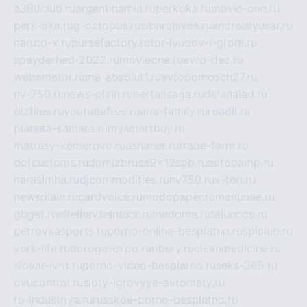
a380club.ru
argentinamia.ru
perkoka.ru
movie-one.ru
perk-oka.ru
g-octopus.ru
sibarchives.ru
andreislyusar.ru
naruto-x.ru
pursefactory.ru
tor-lyubov-i-grom.ru
spayderhed-2022.ru
movieone.ru
evro-dez.ru
webamator.ru
ma-absolut1.ru
avtopomosch27.ru
nv-750.ru
news-plain.ru
nertansaga.ru
delanalad.ru
dizfiles.ru
youtubefree.ru
aria-family.ru
roadli.ru
planeta-samara.ru
mysmartbuy.ru
matrasy-kemerovo.ru
ashanet.ru
trade-farm.ru
dotcustoms.ru
domizbrusa9x12spb.ru
autodamp.ru
narasimha.ru
djcommodities.ru
nv750.ru
x-ton.ru
newsplain.ru
cardvoice.ru
modopaper.ru
manunae.ru
gbget.ru
alfeihavsalnassr.ru
madoma.ru
tajuncos.ru
petrovkasports.ru
porno-online-besplatno.ru
splclub.ru
york-life.ru
doroga-expo.ru
ribery.ru
cleanmedicine.ru
slovar-ivrit.ru
porno-video-besplatno.ru
seks-365.ru
ovucontrol.ru
sloty-igrovyye-avtomaty.ru
ru-industriya.ru
russkoe-porno-besplatno.ru