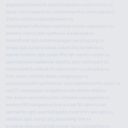
gegenjustizunrecht.ru
autobalashov.ru
utrovortu.ru
spiski-firm.ru
elara-m.ru
kinomusorka.ru
mkcslava.ru
2bets.ru
vintovoykompressor.ru
birminghamvsfulham.ru
sarmat-komp.ru
pioneeri.ru
amadis-chocolate.ru
shkurki-karakulya.ru
kanotiforet.spb.ru
tutmassage.ru
ecolog.org.ru
praga.spb.ru
falcorussia.ru
autodoctorservis.ru
kamertondom.spb.ru
net-life.net.ru
avto-vozim.ru
sakhcamera.ru
alliance-electro.spb.ru
stroyavt.ru
controlweb1.ru
tdsak74.ru
kinzozo-ru.ru
kvotka.ru
iron-snab.ru
costa-bella.ru
eugrus.pp.ru
associaciya39.ru
primexpo.spb.ru
bezmorchin.ru
ia2.ru
cpt21.ru
ispecspb.ru
regahost.ru
kolosok-elita.ru
tae-kwon.ru
consrio.com.ru
insiam.ru
avegainfo.ru
archery161.ru
bigencyclica.ru
vlast16.ru
korru.net
sarmiento.spb.su
extelopedia.ru
lammin-suo.spb.ru
iskatour.spb.ru
snpi.org.ru
running-line.ru
krygeva-spa.ru
chel.net.ru
rust-loco.ru
dugshop.ru