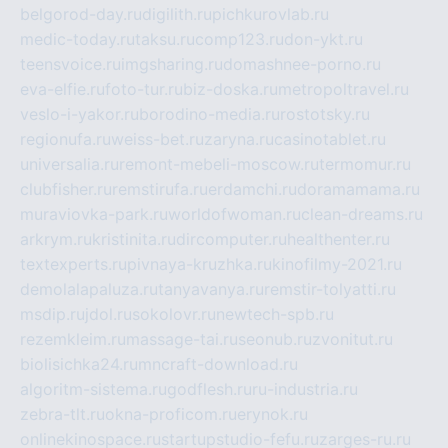
belgorod-day.ru
digilith.ru
pichkurovlab.ru
medic-today.ru
taksu.ru
comp123.ru
don-ykt.ru
teensvoice.ru
imgsharing.ru
domashnee-porno.ru
eva-elfie.ru
foto-tur.ru
biz-doska.ru
metropoltravel.ru
veslo-i-yakor.ru
borodino-media.ru
rostotsky.ru
regionufa.ru
weiss-bet.ru
zaryna.ru
casinotablet.ru
universalia.ru
remont-mebeli-moscow.ru
termomur.ru
clubfisher.ru
remstirufa.ru
erdamchi.ru
doramamama.ru
muraviovka-park.ru
worldofwoman.ru
clean-dreams.ru
arkrym.ru
kristinita.ru
dircomputer.ru
healthenter.ru
textexperts.ru
pivnaya-kruzhka.ru
kinofilmy-2021.ru
demolalapaluza.ru
tanyavanya.ru
remstir-tolyatti.ru
msdip.ru
jdol.ru
sokolovr.ru
newtech-spb.ru
rezemkleim.ru
massage-tai.ru
seonub.ru
zvonitut.ru
biolisichka24.ru
mncraft-download.ru
algoritm-sistema.ru
godflesh.ru
ru-industria.ru
zebra-tlt.ru
okna-proficom.ru
erynok.ru
onlinekinospace.ru
startupstudio-fefu.ru
zarges-ru.ru