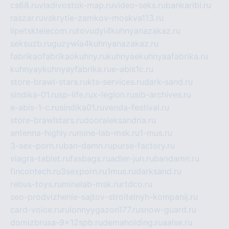
cs68.ru
vladivostok-map.ru
video-seks.ru
bankaribi.ru
raszar.ru
vskrytie-zamkov-moskva113.ru
lipetsktelecom.ru
tovudyi4kuhnyanazakaz.ru
seksuzb.ru
guzywia4kuhnyanazakaz.ru
fabrikaofabrikaokuhny.ru
kuhnyaekuhnyaafabrika.ru
kuhnyaykuhnyayfabrika.ru
e-abis1c.ru
store-brawl-stars.ru
kts-services.ru
dark-sand.ru
sindika-01.ru
sp-life.ru
x-legion.ru
sib-archives.ru
e-abis-1-c.ru
sindika01.ru
venda-festival.ru
store-brawlstars.ru
dooraleksandria.ru
antenna-highly.ru
mine-lab-msk.ru
1-mus.ru
3-sex-porn.ru
ban-damn.ru
purse-factory.ru
viagra-tablet.ru
fasbags.ru
adler-jun.ru
bandamn.ru
fincontech.ru
3sexporn.ru
1mus.ru
darksand.ru
rebus-toys.ru
minelab-msk.ru
rtdco.ru
seo-prodvizhenie-sajtov-stroitelnyh-kompanij.ru
card-voice.ru
rulonnyygazon177.ru
snow-guard.ru
domizbrusa-9x12spb.ru
demaholding.ru
aalse.ru