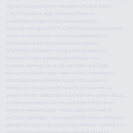
dg-lab.ru
angrup.ru
recruiter.spb.ru
music8.spb.ru
krsk124.ru
kubok.spb.ru
romanofforex.ru
analitikaplus.ru
spyonline.ru
zosikamery.ru
sloboda-ural.pp.ru
AUTO-COM.SU
hohota.net
alimy.ru
online-z.com
aromat-vostoka.ru
otdelkaexp.ru
mobilvest.ru
bbd.net.ru
mebelshop.msk.ru
smp-forum.ru
bastion-td.ru
kosmoscreative.ru
avrmotors.ru
art-galadesign.ru
tiffany-c.ru
ecostep-samara.ru
d-p.spb.ru
галактика73.рф
sko.com.ru
davitamebel-spb.ru
fotsis.ru
tesiaes.ru
kokoroyari.spb.ru
blesna-kazan.ru
mossilver.ru
lenderoq.ru
sergeydobrin.ru
tochkazvuka.msk.ru
people-of-art.ru
bezzubova.ru
clubtibet.ru
orior-aks.ru
dynamoauto.ru
szk-favorit.ru
carlines.ru
flatnsk.ru
kingbolenskaner.ru
alex-motor.ru
astroline.net.ru
act1.spb.ru
polyglot.com.ru
gidlipetsk.ru
ooo-driada.ru
detsad125.ru
mir-zdoroviya.ru
bruslanovo.ru
siterem.ru
council.spb.ru
лодкипатриот.рф
kafekolizey.ru