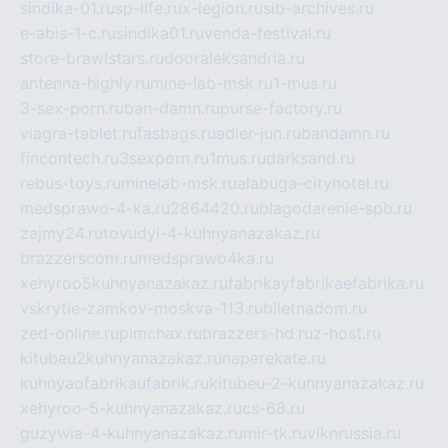
sindika-01.ru
sp-life.ru
x-legion.ru
sib-archives.ru
e-abis-1-c.ru
sindika01.ru
venda-festival.ru
store-brawlstars.ru
dooraleksandria.ru
antenna-highly.ru
mine-lab-msk.ru
1-mus.ru
3-sex-porn.ru
ban-damn.ru
purse-factory.ru
viagra-tablet.ru
fasbags.ru
adler-jun.ru
bandamn.ru
fincontech.ru
3sexporn.ru
1mus.ru
darksand.ru
rebus-toys.ru
minelab-msk.ru
alabuga-cityhotel.ru
medsprawo-4-ka.ru
2864420.ru
blagodarenie-spb.ru
zajmy24.ru
tovudyi-4-kuhnyanazakaz.ru
brazzerscom.ru
medsprawo4ka.ru
xehyroo5kuhnyanazakaz.ru
fabrikayfabrikaefabrika.ru
vskrytie-zamkov-moskva-113.ru
biletnadom.ru
zed-online.ru
pimchax.ru
brazzers-hd.ru
z-host.ru
kitubeu2kuhnyanazakaz.ru
naperekate.ru
kuhnyaofabrikaufabrik.ru
kitubeu-2-kuhnyanazakaz.ru
xehyroo-5-kuhnyanazakaz.ru
cs-68.ru
guzywia-4-kuhnyanazakaz.ru
mir-tk.ru
vlknrussia.ru