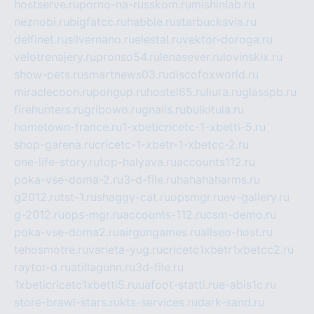
hostserve.ru
porno-na-russkom.ru
mishinlab.ru
neznobi.ru
bigfatcc.ru
habble.ru
starbucksvia.ru
delfinet.ru
silvernano.ru
elestal.ru
vektor-doroga.ru
velotrenajery.ru
pronso54.ru
lenasever.ru
lovinskix.ru
show-pets.ru
smartnews03.ru
discofoxworld.ru
miraclecoon.ru
pongup.ru
hostel65.ru
liura.ru
glasspb.ru
firehunters.ru
gribowo.ru
gnalis.ru
bulkitula.ru
hometown-france.ru
1-xbeticricetc-1-xbetti-5.ru
shop-garena.ru
cricetc-1-xbetr-1-xbetcc-2.ru
one-life-story.ru
top-halyava.ru
accounts112.ru
poka-vse-doma-2.ru
3-d-file.ru
hahahaharms.ru
g2012.ru
tst-1.ru
shaggy-cat.ru
opsmgr.ru
ev-gallery.ru
g-2012.ru
ops-mgr.ru
accounts-112.ru
csm-demo.ru
poka-vse-doma2.ru
airgungames.ru
allseo-host.ru
tehosmotre.ru
varieta-yug.ru
cricetc1xbetr1xbetcc2.ru
raytor-d.ru
atillagunn.ru
3d-file.ru
1xbeticricetc1xbetti5.ru
uafoot-statti.ru
e-abis1c.ru
store-brawl-stars.ru
kts-services.ru
dark-sand.ru