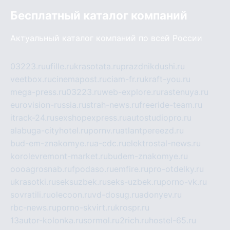
Бесплатный каталог компаний
Актуальный каталог компаний по всей России
03223.ru
ufille.ru
krasotata.ru
prazdnikdushi.ru
veetbox.ru
cinemapost.ru
ciam-fr.ru
kraft-you.ru
mega-press.ru
03223.ru
web-explore.ru
rastenuya.ru
eurovision-russia.ru
strah-news.ru
freeride-team.ru
itrack-24.ru
sexshopexpress.ru
autostudiopro.ru
alabuga-cityhotel.ru
pornv.ru
atlantpereezd.ru
bud-em-znakomye.ru
a-cdc.ru
elektrostal-news.ru
korolevremont-market.ru
budem-znakomye.ru
oooagrosnab.ru
fpodaso.ru
emfire.ru
pro-otdelky.ru
ukrasotki.ru
seksuzbek.ru
seks-uzbek.ru
porno-vk.ru
sovratili.ru
olecoon.ru
vd-dosug.ru
adonyev.ru
rbc-news.ru
porno-skvirt.ru
krospr.ru
13autor-kolonka.ru
sormol.ru
2rich.ru
hostel-65.ru