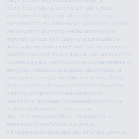
belgorod-day.ru
digilith.ru
pichkurovlab.ru
medic-today.ru
taksu.ru
comp123.ru
don-ykt.ru
teensvoice.ru
imgsharing.ru
domashnee-porno.ru
eva-elfie.ru
foto-tur.ru
biz-doska.ru
metropoltravel.ru
veslo-i-yakor.ru
borodino-media.ru
rostotsky.ru
regionufa.ru
weiss-bet.ru
zaryna.ru
casinotablet.ru
universalia.ru
remont-mebeli-moscow.ru
termomur.ru
clubfisher.ru
remstirufa.ru
erdamchi.ru
doramamama.ru
muraviovka-park.ru
worldofwoman.ru
clean-dreams.ru
arkrym.ru
kristinita.ru
dircomputer.ru
healthenter.ru
textexperts.ru
pivnaya-kruzhka.ru
kinofilmy-2021.ru
demolalapaluza.ru
tanyavanya.ru
remstir-tolyatti.ru
msdip.ru
jdol.ru
sokolovr.ru
newtech-spb.ru
rezemkleim.ru
massage-tai.ru
seonub.ru
zvonitut.ru
biolisichka24.ru
mncraft-download.ru
algoritm-sistema.ru
godflesh.ru
ru-industria.ru
zebra-tlt.ru
okna-proficom.ru
erynok.ru
onlinekinospace.ru
startupstudio-fefu.ru
zarges-ru.ru