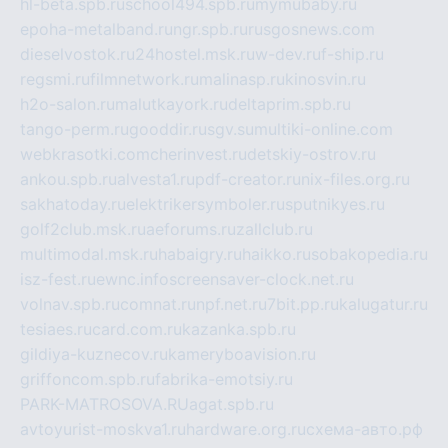
hl-beta.spb.ru
school494.spb.ru
mymubaby.ru
epoha-metalband.ru
ngr.spb.ru
rusgosnews.com
dieselvostok.ru
24hostel.msk.ru
w-dev.ru
f-ship.ru
regsmi.ru
filmnetwork.ru
malinasp.ru
kinosvin.ru
h2o-salon.ru
malutkayork.ru
deltaprim.spb.ru
tango-perm.ru
gooddir.ru
sgv.su
multiki-online.com
webkrasotki.com
cherinvest.ru
detskiy-ostrov.ru
ankou.spb.ru
alvesta1.ru
pdf-creator.ru
nix-files.org.ru
sakhatoday.ru
elektrikersymboler.ru
sputnikyes.ru
golf2club.msk.ru
aeforums.ru
zallclub.ru
multimodal.msk.ru
habaigry.ru
haikko.ru
sobakopedia.ru
isz-fest.ru
ewnc.info
screensaver-clock.net.ru
volnav.spb.ru
comnat.ru
npf.net.ru
7bit.pp.ru
kalugatur.ru
tesiaes.ru
card.com.ru
kazanka.spb.ru
gildiya-kuznecov.ru
kameryboavision.ru
griffoncom.spb.ru
fabrika-emotsiy.ru
PARK-MATROSOVA.RU
agat.spb.ru
avtoyurist-moskva1.ru
hardware.org.ru
схема-авто.рф