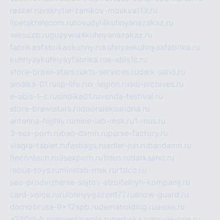
raszar.ru
vskrytie-zamkov-moskva113.ru
lipetsktelecom.ru
tovudyi4kuhnyanazakaz.ru
seksuzb.ru
guzywia4kuhnyanazakaz.ru
fabrikaofabrikaokuhny.ru
kuhnyaekuhnyaafabrika.ru
kuhnyaykuhnyayfabrika.ru
e-abis1c.ru
store-brawl-stars.ru
kts-services.ru
dark-sand.ru
sindika-01.ru
sp-life.ru
x-legion.ru
sib-archives.ru
e-abis-1-c.ru
sindika01.ru
venda-festival.ru
store-brawlstars.ru
dooraleksandria.ru
antenna-highly.ru
mine-lab-msk.ru
1-mus.ru
3-sex-porn.ru
ban-damn.ru
purse-factory.ru
viagra-tablet.ru
fasbags.ru
adler-jun.ru
bandamn.ru
fincontech.ru
3sexporn.ru
1mus.ru
darksand.ru
rebus-toys.ru
minelab-msk.ru
rtdco.ru
seo-prodvizhenie-sajtov-stroitelnyh-kompanij.ru
card-voice.ru
rulonnyygazon177.ru
snow-guard.ru
domizbrusa-9x12spb.ru
demaholding.ru
aalse.ru
a380club.ru
argentinamia.ru
perkoka.ru
movie-one.ru