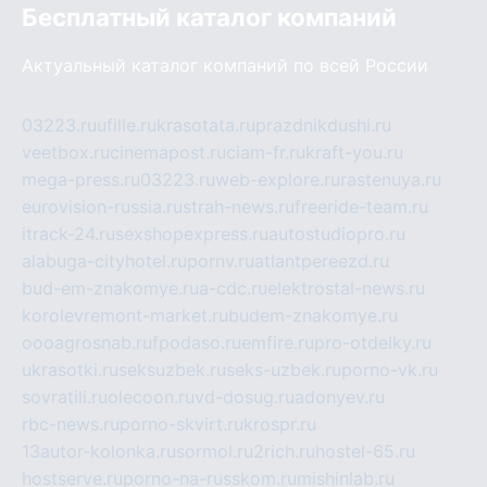
Бесплатный каталог компаний
Актуальный каталог компаний по всей России
03223.ru
ufille.ru
krasotata.ru
prazdnikdushi.ru
veetbox.ru
cinemapost.ru
ciam-fr.ru
kraft-you.ru
mega-press.ru
03223.ru
web-explore.ru
rastenuya.ru
eurovision-russia.ru
strah-news.ru
freeride-team.ru
itrack-24.ru
sexshopexpress.ru
autostudiopro.ru
alabuga-cityhotel.ru
pornv.ru
atlantpereezd.ru
bud-em-znakomye.ru
a-cdc.ru
elektrostal-news.ru
korolevremont-market.ru
budem-znakomye.ru
oooagrosnab.ru
fpodaso.ru
emfire.ru
pro-otdelky.ru
ukrasotki.ru
seksuzbek.ru
seks-uzbek.ru
porno-vk.ru
sovratili.ru
olecoon.ru
vd-dosug.ru
adonyev.ru
rbc-news.ru
porno-skvirt.ru
krospr.ru
13autor-kolonka.ru
sormol.ru
2rich.ru
hostel-65.ru
hostserve.ru
porno-na-russkom.ru
mishinlab.ru