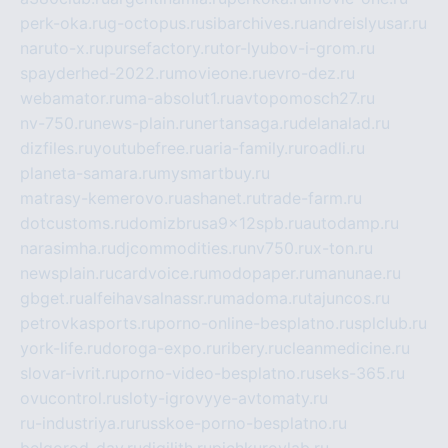
perk-oka.ru
g-octopus.ru
sibarchives.ru
andreislyusar.ru
naruto-x.ru
pursefactory.ru
tor-lyubov-i-grom.ru
spayderhed-2022.ru
movieone.ru
evro-dez.ru
webamator.ru
ma-absolut1.ru
avtopomosch27.ru
nv-750.ru
news-plain.ru
nertansaga.ru
delanalad.ru
dizfiles.ru
youtubefree.ru
aria-family.ru
roadli.ru
planeta-samara.ru
mysmartbuy.ru
matrasy-kemerovo.ru
ashanet.ru
trade-farm.ru
dotcustoms.ru
domizbrusa9x12spb.ru
autodamp.ru
narasimha.ru
djcommodities.ru
nv750.ru
x-ton.ru
newsplain.ru
cardvoice.ru
modopaper.ru
manunae.ru
gbget.ru
alfeihavsalnassr.ru
madoma.ru
tajuncos.ru
petrovkasports.ru
porno-online-besplatno.ru
splclub.ru
york-life.ru
doroga-expo.ru
ribery.ru
cleanmedicine.ru
slovar-ivrit.ru
porno-video-besplatno.ru
seks-365.ru
ovucontrol.ru
sloty-igrovyye-avtomaty.ru
ru-industriya.ru
russkoe-porno-besplatno.ru