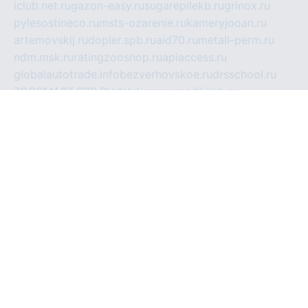
iclub.net.ru
gazon-easy.ru
sugarepilekb.ru
grinox.ru
pylesostineco.ru
msts-ozarenie.ru
kameryjooan.ru
artemovskij.ru
dopler.spb.ru
aid70.ru
metall-perm.ru
ndm.msk.ru
ratingzooshop.ru
apiaccess.ru
globalautotrade.info
bezverhovskoe.ru
drsschool.ru
ZOOSMART.SPB.RU
dalakony.ru
medikijob.ru
remontt.spb.ru
photostudia.spb.ru
myragon.ru
terramia.ru
academy62.ru
gardengallereya.ru
rti.com.ru
artem-news.ru
biserinca.ru
krasnodarkurort.com
imshowtv.ru
mebel-v-tule.ru
mobtopik.ru
pcsecurity.net.ru
tool-sib.ru
multimetrunit.ru
sp-tour.ru
fan-cs.ru
santeh-russia.ru
symbian9.net.ru
DSHAIR.RU
tmmotors.spb.ru
xjocuricopii.com
musavtomat.msk.ru
obustrojdom.ru
sovetcik.ru
ybaranovskaya.ru
ppknews.ru
cult-alshei.ru
JAPANRUSSIA.RU
proekciyamebel.ru
imper-finans.ru
rim.org.ru
glamourai.ru
brassminus.ru
zabor-pro.ru
ftn.pp.ru
dorogoe58.ru
laimengpacker.ru
kuzova-zapchasti.ru