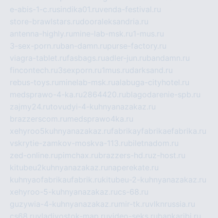
e-abis-1-c.ru
sindika01.ru
venda-festival.ru
store-brawlstars.ru
dooraleksandria.ru
antenna-highly.ru
mine-lab-msk.ru
1-mus.ru
3-sex-porn.ru
ban-damn.ru
purse-factory.ru
viagra-tablet.ru
fasbags.ru
adler-jun.ru
bandamn.ru
fincontech.ru
3sexporn.ru
1mus.ru
darksand.ru
rebus-toys.ru
minelab-msk.ru
alabuga-cityhotel.ru
medsprawo-4-ka.ru
2864420.ru
blagodarenie-spb.ru
zajmy24.ru
tovudyi-4-kuhnyanazakaz.ru
brazzerscom.ru
medsprawo4ka.ru
xehyroo5kuhnyanazakaz.ru
fabrikayfabrikaefabrika.ru
vskrytie-zamkov-moskva-113.ru
biletnadom.ru
zed-online.ru
pimchax.ru
brazzers-hd.ru
z-host.ru
kitubeu2kuhnyanazakaz.ru
naperekate.ru
kuhnyaofabrikaufabrik.ru
kitubeu-2-kuhnyanazakaz.ru
xehyroo-5-kuhnyanazakaz.ru
cs-68.ru
guzywia-4-kuhnyanazakaz.ru
mir-tk.ru
vlknrussia.ru
cs68.ru
vladivostok-map.ru
video-seks.ru
bankaribi.ru