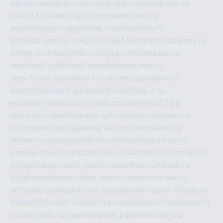
dg-lab.ru
angrup.ru
recruiter.spb.ru
music8.spb.ru
krsk124.ru
kubok.spb.ru
romanofforex.ru
analitikaplus.ru
spyonline.ru
zosikamery.ru
sloboda-ural.pp.ru
AUTO-COM.SU
hohota.net
alimy.ru
online-z.com
aromat-vostoka.ru
otdelkaexp.ru
mobilvest.ru
bbd.net.ru
mebelshop.msk.ru
smp-forum.ru
bastion-td.ru
kosmoscreative.ru
avrmotors.ru
art-galadesign.ru
tiffany-c.ru
ecostep-samara.ru
d-p.spb.ru
галактика73.рф
sko.com.ru
davitamebel-spb.ru
fotsis.ru
tesiaes.ru
kokoroyari.spb.ru
blesna-kazan.ru
mossilver.ru
lenderoq.ru
sergeydobrin.ru
tochkazvuka.msk.ru
people-of-art.ru
bezzubova.ru
clubtibet.ru
orior-aks.ru
dynamoauto.ru
szk-favorit.ru
carlines.ru
flatnsk.ru
kingbolenskaner.ru
alex-motor.ru
astroline.net.ru
act1.spb.ru
polyglot.com.ru
gidlipetsk.ru
ooo-driada.ru
detsad125.ru
mir-zdoroviya.ru
bruslanovo.ru
siterem.ru
council.spb.ru
лодкипатриот.рф
kafekolizey.ru