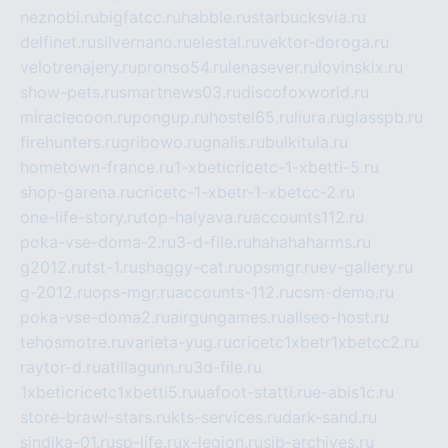
neznobi.ru
bigfatcc.ru
habble.ru
starbucksvia.ru
delfinet.ru
silvernano.ru
elestal.ru
vektor-doroga.ru
velotrenajery.ru
pronso54.ru
lenasever.ru
lovinskix.ru
show-pets.ru
smartnews03.ru
discofoxworld.ru
miraclecoon.ru
pongup.ru
hostel65.ru
liura.ru
glasspb.ru
firehunters.ru
gribowo.ru
gnalis.ru
bulkitula.ru
hometown-france.ru
1-xbeticricetc-1-xbetti-5.ru
shop-garena.ru
cricetc-1-xbetr-1-xbetcc-2.ru
one-life-story.ru
top-halyava.ru
accounts112.ru
poka-vse-doma-2.ru
3-d-file.ru
hahahaharms.ru
g2012.ru
tst-1.ru
shaggy-cat.ru
opsmgr.ru
ev-gallery.ru
g-2012.ru
ops-mgr.ru
accounts-112.ru
csm-demo.ru
poka-vse-doma2.ru
airgungames.ru
allseo-host.ru
tehosmotre.ru
varieta-yug.ru
cricetc1xbetr1xbetcc2.ru
raytor-d.ru
atillagunn.ru
3d-file.ru
1xbeticricetc1xbetti5.ru
uafoot-statti.ru
e-abis1c.ru
store-brawl-stars.ru
kts-services.ru
dark-sand.ru
sindika-01.ru
sp-life.ru
x-legion.ru
sib-archives.ru