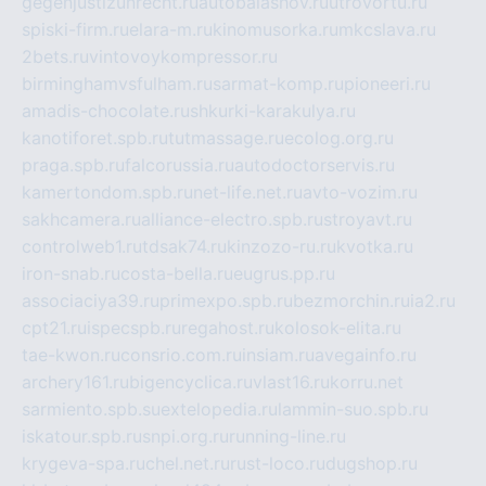
gegenjustizunrecht.ru
autobalashov.ru
utrovortu.ru
spiski-firm.ru
elara-m.ru
kinomusorka.ru
mkcslava.ru
2bets.ru
vintovoykompressor.ru
birminghamvsfulham.ru
sarmat-komp.ru
pioneeri.ru
amadis-chocolate.ru
shkurki-karakulya.ru
kanotiforet.spb.ru
tutmassage.ru
ecolog.org.ru
praga.spb.ru
falcorussia.ru
autodoctorservis.ru
kamertondom.spb.ru
net-life.net.ru
avto-vozim.ru
sakhcamera.ru
alliance-electro.spb.ru
stroyavt.ru
controlweb1.ru
tdsak74.ru
kinzozo-ru.ru
kvotka.ru
iron-snab.ru
costa-bella.ru
eugrus.pp.ru
associaciya39.ru
primexpo.spb.ru
bezmorchin.ru
ia2.ru
cpt21.ru
ispecspb.ru
regahost.ru
kolosok-elita.ru
tae-kwon.ru
consrio.com.ru
insiam.ru
avegainfo.ru
archery161.ru
bigencyclica.ru
vlast16.ru
korru.net
sarmiento.spb.su
extelopedia.ru
lammin-suo.spb.ru
iskatour.spb.ru
snpi.org.ru
running-line.ru
krygeva-spa.ru
chel.net.ru
rust-loco.ru
dugshop.ru