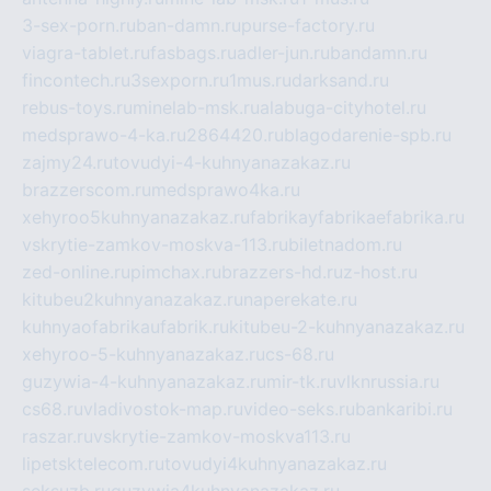
3-sex-porn.ru
ban-damn.ru
purse-factory.ru
viagra-tablet.ru
fasbags.ru
adler-jun.ru
bandamn.ru
fincontech.ru
3sexporn.ru
1mus.ru
darksand.ru
rebus-toys.ru
minelab-msk.ru
alabuga-cityhotel.ru
medsprawo-4-ka.ru
2864420.ru
blagodarenie-spb.ru
zajmy24.ru
tovudyi-4-kuhnyanazakaz.ru
brazzerscom.ru
medsprawo4ka.ru
xehyroo5kuhnyanazakaz.ru
fabrikayfabrikaefabrika.ru
vskrytie-zamkov-moskva-113.ru
biletnadom.ru
zed-online.ru
pimchax.ru
brazzers-hd.ru
z-host.ru
kitubeu2kuhnyanazakaz.ru
naperekate.ru
kuhnyaofabrikaufabrik.ru
kitubeu-2-kuhnyanazakaz.ru
xehyroo-5-kuhnyanazakaz.ru
cs-68.ru
guzywia-4-kuhnyanazakaz.ru
mir-tk.ru
vlknrussia.ru
cs68.ru
vladivostok-map.ru
video-seks.ru
bankaribi.ru
raszar.ru
vskrytie-zamkov-moskva113.ru
lipetsktelecom.ru
tovudyi4kuhnyanazakaz.ru