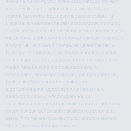
eva-elfie.ru
foto-tur.ru
biz-doska.ru
metropoltravel.ru
veslo-i-yakor.ru
borodino-media.ru
rostotsky.ru
regionufa.ru
weiss-bet.ru
zaryna.ru
casinotablet.ru
universalia.ru
remont-mebeli-moscow.ru
termomur.ru
clubfisher.ru
remstirufa.ru
erdamchi.ru
doramamama.ru
muraviovka-park.ru
worldofwoman.ru
clean-dreams.ru
arkrym.ru
kristinita.ru
dircomputer.ru
healthenter.ru
textexperts.ru
pivnaya-kruzhka.ru
kinofilmy-2021.ru
demolalapaluza.ru
tanyavanya.ru
remstir-tolyatti.ru
msdip.ru
jdol.ru
sokolovr.ru
newtech-spb.ru
rezemkleim.ru
massage-tai.ru
seonub.ru
zvonitut.ru
biolisichka24.ru
mncraft-download.ru
algoritm-sistema.ru
godflesh.ru
ru-industria.ru
zebra-tlt.ru
okna-proficom.ru
erynok.ru
onlinekinospace.ru
startupstudio-fefu.ru
zarges-ru.ru
gegenjustizunrecht.ru
autobalashov.ru
utrovortu.ru
spiski-firm.ru
elara-m.ru
kinomusorka.ru
mkcslava.ru
2bets.ru
vintovoykompressor.ru