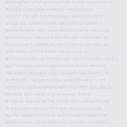
birminghamvsfulham.ru
sarmat-komp.ru
pioneeri.ru
amadis-chocolate.ru
shkurki-karakulya.ru
kanotiforet.spb.ru
tutmassage.ru
ecolog.org.ru
praga.spb.ru
falcorussia.ru
autodoctorservis.ru
kamertondom.spb.ru
net-life.net.ru
avto-vozim.ru
sakhcamera.ru
alliance-electro.spb.ru
stroyavt.ru
controlweb1.ru
tdsak74.ru
kinzozo-ru.ru
kvotka.ru
iron-snab.ru
costa-bella.ru
eugrus.pp.ru
associaciya39.ru
primexpo.spb.ru
bezmorchin.ru
ia2.ru
cpt21.ru
ispecspb.ru
regahost.ru
kolosok-elita.ru
tae-kwon.ru
consrio.com.ru
insiam.ru
avegainfo.ru
archery161.ru
bigencyclica.ru
vlast16.ru
korru.net
sarmiento.spb.su
extelopedia.ru
lammin-suo.spb.ru
iskatour.spb.ru
snpi.org.ru
running-line.ru
krygeva-spa.ru
chel.net.ru
rust-loco.ru
dugshop.ru
hl-beta.spb.ru
school494.spb.ru
mymubaby.ru
epoha-metalband.ru
ngr.spb.ru
rusgosnews.com
dieselvostok.ru
24hostel.msk.ru
w-dev.ru
f-ship.ru