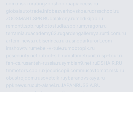
ndm.msk.ru
ratingzooshop.ru
apiaccess.ru
globalautotrade.info
bezverhovskoe.ru
drsschool.ru
ZOOSMART.SPB.RU
dalakony.ru
medikijob.ru
remontt.spb.ru
photostudia.spb.ru
myragon.ru
terramia.ru
academy62.ru
gardengallereya.ru
rti.com.ru
artem-news.ru
biserinca.ru
krasnodarkurort.com
imshowtv.ru
mebel-v-tule.ru
mobtopik.ru
pcsecurity.net.ru
tool-sib.ru
multimetrunit.ru
sp-tour.ru
fan-cs.ru
santeh-russia.ru
symbian9.net.ru
DSHAIR.RU
tmmotors.spb.ru
xjocuricopii.com
musavtomat.msk.ru
obustrojdom.ru
sovetcik.ru
ybaranovskaya.ru
ppknews.ru
cult-alshei.ru
JAPANRUSSIA.RU
proekciyamebel.ru
imper-finans.ru
rim.org.ru
glamourai.ru
brassminus.ru
zabor-pro.ru
ftn.pp.ru
dorogoe58.ru
laimengpacker.ru
kuzova-zapchasti.ru
sageerp.ru
taxodrom.ru
dsrazvitie.ru
hardcity.net.ru
ratinghomegames.ru
topservice25.ru
gubernyan.ru
gtglasslined.ru
ii4.ru
tssport.spb.ru
andorra24.com