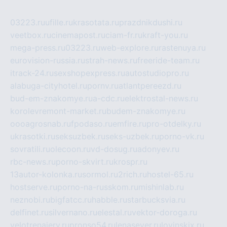
03223.ru
ufille.ru
krasotata.ru
prazdnikdushi.ru
veetbox.ru
cinemapost.ru
ciam-fr.ru
kraft-you.ru
mega-press.ru
03223.ru
web-explore.ru
rastenuya.ru
eurovision-russia.ru
strah-news.ru
freeride-team.ru
itrack-24.ru
sexshopexpress.ru
autostudiopro.ru
alabuga-cityhotel.ru
pornv.ru
atlantpereezd.ru
bud-em-znakomye.ru
a-cdc.ru
elektrostal-news.ru
korolevremont-market.ru
budem-znakomye.ru
oooagrosnab.ru
fpodaso.ru
emfire.ru
pro-otdelky.ru
ukrasotki.ru
seksuzbek.ru
seks-uzbek.ru
porno-vk.ru
sovratili.ru
olecoon.ru
vd-dosug.ru
adonyev.ru
rbc-news.ru
porno-skvirt.ru
krospr.ru
13autor-kolonka.ru
sormol.ru
2rich.ru
hostel-65.ru
hostserve.ru
porno-na-russkom.ru
mishinlab.ru
neznobi.ru
bigfatcc.ru
habble.ru
starbucksvia.ru
delfinet.ru
silvernano.ru
elestal.ru
vektor-doroga.ru
velotrenajery.ru
pronso54.ru
lenasever.ru
lovinskix.ru