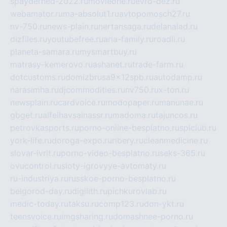
spayderhed-2022.ru
movieone.ru
evro-dez.ru
webamator.ru
ma-absolut1.ru
avtopomosch27.ru
nv-750.ru
news-plain.ru
nertansaga.ru
delanalad.ru
dizfiles.ru
youtubefree.ru
aria-family.ru
roadli.ru
planeta-samara.ru
mysmartbuy.ru
matrasy-kemerovo.ru
ashanet.ru
trade-farm.ru
dotcustoms.ru
domizbrusa9x12spb.ru
autodamp.ru
narasimha.ru
djcommodities.ru
nv750.ru
x-ton.ru
newsplain.ru
cardvoice.ru
modopaper.ru
manunae.ru
gbget.ru
alfeihavsalnassr.ru
madoma.ru
tajuncos.ru
petrovkasports.ru
porno-online-besplatno.ru
splclub.ru
york-life.ru
doroga-expo.ru
ribery.ru
cleanmedicine.ru
slovar-ivrit.ru
porno-video-besplatno.ru
seks-365.ru
ovucontrol.ru
sloty-igrovyye-avtomaty.ru
ru-industriya.ru
russkoe-porno-besplatno.ru
belgorod-day.ru
digilith.ru
pichkurovlab.ru
medic-today.ru
taksu.ru
comp123.ru
don-ykt.ru
teensvoice.ru
imgsharing.ru
domashnee-porno.ru