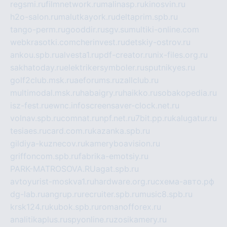
regsmi.ru
filmnetwork.ru
malinasp.ru
kinosvin.ru
h2o-salon.ru
malutkayork.ru
deltaprim.spb.ru
tango-perm.ru
gooddir.ru
sgv.su
multiki-online.com
webkrasotki.com
cherinvest.ru
detskiy-ostrov.ru
ankou.spb.ru
alvesta1.ru
pdf-creator.ru
nix-files.org.ru
sakhatoday.ru
elektrikersymboler.ru
sputnikyes.ru
golf2club.msk.ru
aeforums.ru
zallclub.ru
multimodal.msk.ru
habaigry.ru
haikko.ru
sobakopedia.ru
isz-fest.ru
ewnc.info
screensaver-clock.net.ru
volnav.spb.ru
comnat.ru
npf.net.ru
7bit.pp.ru
kalugatur.ru
tesiaes.ru
card.com.ru
kazanka.spb.ru
gildiya-kuznecov.ru
kameryboavision.ru
griffoncom.spb.ru
fabrika-emotsiy.ru
PARK-MATROSOVA.RU
agat.spb.ru
avtoyurist-moskva1.ru
hardware.org.ru
схема-авто.рф
dg-lab.ru
angrup.ru
recruiter.spb.ru
music8.spb.ru
krsk124.ru
kubok.spb.ru
romanofforex.ru
analitikaplus.ru
spyonline.ru
zosikamery.ru