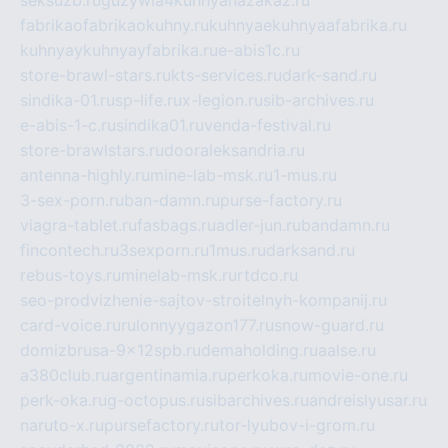
seksuzb.ru
guzywia4kuhnyanazakaz.ru
fabrikaofabrikaokuhny.ru
kuhnyaekuhnyaafabrika.ru
kuhnyaykuhnyayfabrika.ru
e-abis1c.ru
store-brawl-stars.ru
kts-services.ru
dark-sand.ru
sindika-01.ru
sp-life.ru
x-legion.ru
sib-archives.ru
e-abis-1-c.ru
sindika01.ru
venda-festival.ru
store-brawlstars.ru
dooraleksandria.ru
antenna-highly.ru
mine-lab-msk.ru
1-mus.ru
3-sex-porn.ru
ban-damn.ru
purse-factory.ru
viagra-tablet.ru
fasbags.ru
adler-jun.ru
bandamn.ru
fincontech.ru
3sexporn.ru
1mus.ru
darksand.ru
rebus-toys.ru
minelab-msk.ru
rtdco.ru
seo-prodvizhenie-sajtov-stroitelnyh-kompanij.ru
card-voice.ru
rulonnyygazon177.ru
snow-guard.ru
domizbrusa-9x12spb.ru
demaholding.ru
aalse.ru
a380club.ru
argentinamia.ru
perkoka.ru
movie-one.ru
perk-oka.ru
g-octopus.ru
sibarchives.ru
andreislyusar.ru
naruto-x.ru
pursefactory.ru
tor-lyubov-i-grom.ru