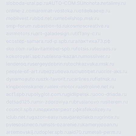
sloboda-ural.pp.ru
AUTO-COM.SU
hohota.net
alimy.ru
online-z.com
aromat-vostoka.ru
otdelkaexp.ru
mobilvest.ru
bbd.net.ru
mebelshop.msk.ru
smp-forum.ru
bastion-td.ru
kosmoscreative.ru
avrmotors.ru
art-galadesign.ru
tiffany-c.ru
ecostep-samara.ru
d-p.spb.ru
галактика73.рф
sko.com.ru
davitamebel-spb.ru
fotsis.ru
tesiaes.ru
kokoroyari.spb.ru
blesna-kazan.ru
mossilver.ru
lenderoq.ru
sergeydobrin.ru
tochkazvuka.msk.ru
people-of-art.ru
bezzubova.ru
clubtibet.ru
orior-aks.ru
dynamoauto.ru
szk-favorit.ru
carlines.ru
flatnsk.ru
kingbolenskaner.ru
alex-motor.ru
astroline.net.ru
act1.spb.ru
polyglot.com.ru
gidlipetsk.ru
ooo-driada.ru
detsad125.ru
mir-zdoroviya.ru
bruslanovo.ru
siterem.ru
council.spb.ru
лодкипатриот.рф
kafekolizey.ru
iclub.net.ru
gazon-easy.ru
sugarepilekb.ru
grinox.ru
pylesostineco.ru
msts-ozarenie.ru
kameryjooan.ru
artemovskij.ru
dopler.spb.ru
aid70.ru
metall-perm.ru