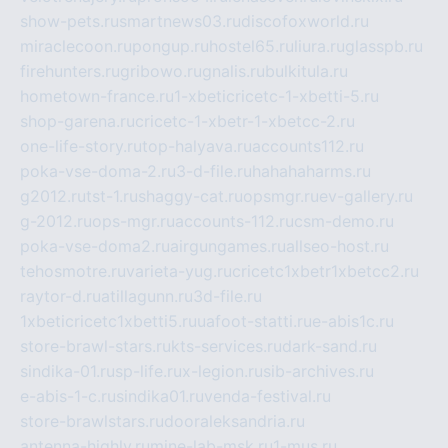
show-pets.ru
smartnews03.ru
discofoxworld.ru
miraclecoon.ru
pongup.ru
hostel65.ru
liura.ru
glasspb.ru
firehunters.ru
gribowo.ru
gnalis.ru
bulkitula.ru
hometown-france.ru
1-xbeticricetc-1-xbetti-5.ru
shop-garena.ru
cricetc-1-xbetr-1-xbetcc-2.ru
one-life-story.ru
top-halyava.ru
accounts112.ru
poka-vse-doma-2.ru
3-d-file.ru
hahahaharms.ru
g2012.ru
tst-1.ru
shaggy-cat.ru
opsmgr.ru
ev-gallery.ru
g-2012.ru
ops-mgr.ru
accounts-112.ru
csm-demo.ru
poka-vse-doma2.ru
airgungames.ru
allseo-host.ru
tehosmotre.ru
varieta-yug.ru
cricetc1xbetr1xbetcc2.ru
raytor-d.ru
atillagunn.ru
3d-file.ru
1xbeticricetc1xbetti5.ru
uafoot-statti.ru
e-abis1c.ru
store-brawl-stars.ru
kts-services.ru
dark-sand.ru
sindika-01.ru
sp-life.ru
x-legion.ru
sib-archives.ru
e-abis-1-c.ru
sindika01.ru
venda-festival.ru
store-brawlstars.ru
dooraleksandria.ru
antenna-highly.ru
mine-lab-msk.ru
1-mus.ru