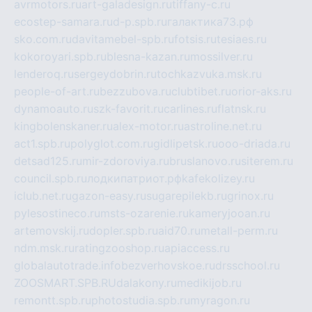
avrmotors.ru
art-galadesign.ru
tiffany-c.ru
ecostep-samara.ru
d-p.spb.ru
галактика73.рф
sko.com.ru
davitamebel-spb.ru
fotsis.ru
tesiaes.ru
kokoroyari.spb.ru
blesna-kazan.ru
mossilver.ru
lenderoq.ru
sergeydobrin.ru
tochkazvuka.msk.ru
people-of-art.ru
bezzubova.ru
clubtibet.ru
orior-aks.ru
dynamoauto.ru
szk-favorit.ru
carlines.ru
flatnsk.ru
kingbolenskaner.ru
alex-motor.ru
astroline.net.ru
act1.spb.ru
polyglot.com.ru
gidlipetsk.ru
ooo-driada.ru
detsad125.ru
mir-zdoroviya.ru
bruslanovo.ru
siterem.ru
council.spb.ru
лодкипатриот.рф
kafekolizey.ru
iclub.net.ru
gazon-easy.ru
sugarepilekb.ru
grinox.ru
pylesostineco.ru
msts-ozarenie.ru
kameryjooan.ru
artemovskij.ru
dopler.spb.ru
aid70.ru
metall-perm.ru
ndm.msk.ru
ratingzooshop.ru
apiaccess.ru
globalautotrade.info
bezverhovskoe.ru
drsschool.ru
ZOOSMART.SPB.RU
dalakony.ru
medikijob.ru
remontt.spb.ru
photostudia.spb.ru
myragon.ru