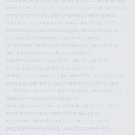
clubfisher.ru
remstirufa.ru
erdamchi.ru
doramamama.ru
muraviovka-park.ru
worldofwoman.ru
clean-dreams.ru
arkrym.ru
kristinita.ru
dircomputer.ru
healthenter.ru
textexperts.ru
pivnaya-kruzhka.ru
kinofilmy-2021.ru
demolalapaluza.ru
tanyavanya.ru
remstir-tolyatti.ru
msdip.ru
jdol.ru
sokolovr.ru
newtech-spb.ru
rezemkleim.ru
massage-tai.ru
seonub.ru
zvonitut.ru
biolisichka24.ru
mncraft-download.ru
algoritm-sistema.ru
godflesh.ru
ru-industria.ru
zebra-tlt.ru
okna-proficom.ru
erynok.ru
onlinekinospace.ru
startupstudio-fefu.ru
zarges-ru.ru
gegenjustizunrecht.ru
autobalashov.ru
utrovortu.ru
spiski-firm.ru
elara-m.ru
kinomusorka.ru
mkcslava.ru
2bets.ru
vintovoykompressor.ru
birminghamvsfulham.ru
sarmat-komp.ru
pioneeri.ru
amadis-chocolate.ru
shkurki-karakulya.ru
kanotiforet.spb.ru
tutmassage.ru
ecolog.org.ru
praga.spb.ru
falcorussia.ru
autodoctorservis.ru