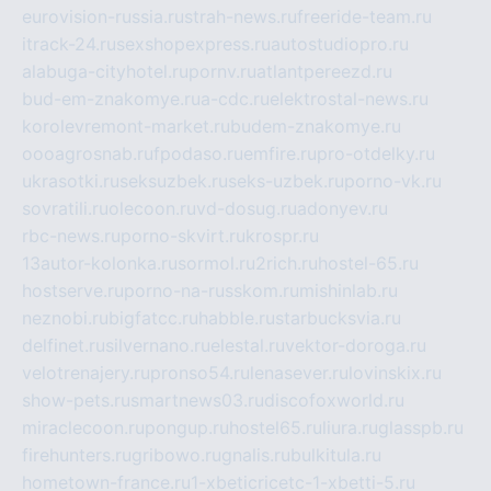
eurovision-russia.ru
strah-news.ru
freeride-team.ru
itrack-24.ru
sexshopexpress.ru
autostudiopro.ru
alabuga-cityhotel.ru
pornv.ru
atlantpereezd.ru
bud-em-znakomye.ru
a-cdc.ru
elektrostal-news.ru
korolevremont-market.ru
budem-znakomye.ru
oooagrosnab.ru
fpodaso.ru
emfire.ru
pro-otdelky.ru
ukrasotki.ru
seksuzbek.ru
seks-uzbek.ru
porno-vk.ru
sovratili.ru
olecoon.ru
vd-dosug.ru
adonyev.ru
rbc-news.ru
porno-skvirt.ru
krospr.ru
13autor-kolonka.ru
sormol.ru
2rich.ru
hostel-65.ru
hostserve.ru
porno-na-russkom.ru
mishinlab.ru
neznobi.ru
bigfatcc.ru
habble.ru
starbucksvia.ru
delfinet.ru
silvernano.ru
elestal.ru
vektor-doroga.ru
velotrenajery.ru
pronso54.ru
lenasever.ru
lovinskix.ru
show-pets.ru
smartnews03.ru
discofoxworld.ru
miraclecoon.ru
pongup.ru
hostel65.ru
liura.ru
glasspb.ru
firehunters.ru
gribowo.ru
gnalis.ru
bulkitula.ru
hometown-france.ru
1-xbeticricetc-1-xbetti-5.ru