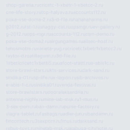
shop-garena.ru
cricetc-1-xbetr-1-xbetcc-2.ru
one-life-story.ru
top-halyava.ru
accounts112.ru
poka-vse-doma-2.ru
3-d-file.ru
hahahaharms.ru
g2012.ru
tst-1.ru
shaggy-cat.ru
opsmgr.ru
ev-gallery.ru
g-2012.ru
ops-mgr.ru
accounts-112.ru
csm-demo.ru
poka-vse-doma2.ru
airgungames.ru
allseo-host.ru
tehosmotre.ru
varieta-yug.ru
cricetc1xbetr1xbetcc2.ru
raytor-d.ru
atillagunn.ru
3d-file.ru
1xbeticricetc1xbetti5.ru
uafoot-statti.ru
e-abis1c.ru
store-brawl-stars.ru
kts-services.ru
dark-sand.ru
sindika-01.ru
sp-life.ru
x-legion.ru
sib-archives.ru
e-abis-1-c.ru
sindika01.ru
venda-festival.ru
store-brawlstars.ru
dooraleksandria.ru
antenna-highly.ru
mine-lab-msk.ru
1-mus.ru
3-sex-porn.ru
ban-damn.ru
purse-factory.ru
viagra-tablet.ru
fasbags.ru
adler-jun.ru
bandamn.ru
fincontech.ru
3sexporn.ru
1mus.ru
darksand.ru
rebus-toys.ru
minelab-msk.ru
alabuga-cityhotel.ru