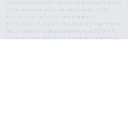
terramia.ru
academy62.ru
gardengallereya.ru
rti.com.ru
artem-news.ru
biserinca.ru
krasnodarkurort.com
imshowtv.ru
mebel-v-tule.ru
mobtopik.ru
pcsecurity.net.ru
tool-sib.ru
multimetrunit.ru
sp-tour.ru
fan-cs.ru
santeh-russia.ru
symbian9.net.ru
DSHAIR.RU
tmmotors.spb.ru
xjocuricopii.com
musavtomat.msk.ru
obustrojdom.ru
sovetcik.ru
ybaranovskaya.ru
ppknews.ru
cult-alshei.ru
JAPANRUSSIA.RU
proekciyamebel.ru
imper-finans.ru
rim.org.ru
glamourai.ru
brassminus.ru
zabor-pro.ru
ftn.pp.ru
dorogoe58.ru
laimengpacker.ru
kuzova-zapchasti.ru
sageerp.ru
taxodrom.ru
dsrazvitie.ru
hardcity.net.ru
ratinghomegames.ru
topservice25.ru
gubernyan.ru
gtglasslined.ru
ii4.ru
tssport.spb.ru
andorra24.com
blackwallstreet.ru
oboimos.ru
optim-doors.com.ru
ikuch.ru
nycr.org.ru
npa21.ru
vremya-ch.spb.ru
desert000.ru
ivtorgi.ru
ifiori.ru
catalog-statei.ru
dcv.org.ru
spetsmaster174.ru
ipkameryhiseeu.ru