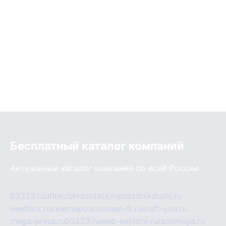
Бесплатный каталог компаний
Актуальный каталог компаний по всей России
03223.ru
ufille.ru
krasotata.ru
prazdnikdushi.ru
veetbox.ru
cinemapost.ru
ciam-fr.ru
kraft-you.ru
mega-press.ru
03223.ru
web-explore.ru
rastenuya.ru