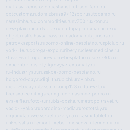
matrasy-kemerovo.ru
ashanet.ru
trade-farm.ru
dotcustoms.ru
domizbrusa9x12spb.ru
autodamp.ru
narasimha.ru
djcommodities.ru
nv750.ru
x-ton.ru
newsplain.ru
cardvoice.ru
modopaper.ru
manunae.ru
gbget.ru
alfeihavsalnassr.ru
madoma.ru
tajuncos.ru
petrovkasports.ru
porno-online-besplatno.ru
splclub.ru
york-life.ru
doroga-expo.ru
ribery.ru
cleanmedicine.ru
slovar-ivrit.ru
porno-video-besplatno.ru
seks-365.ru
ovucontrol.ru
sloty-igrovyye-avtomaty.ru
ru-industriya.ru
russkoe-porno-besplatno.ru
belgorod-day.ru
digilith.ru
pichkurovlab.ru
medic-today.ru
taksu.ru
comp123.ru
don-ykt.ru
teensvoice.ru
imgsharing.ru
domashnee-porno.ru
eva-elfie.ru
foto-tur.ru
biz-doska.ru
metropoltravel.ru
veslo-i-yakor.ru
borodino-media.ru
rostotsky.ru
regionufa.ru
weiss-bet.ru
zaryna.ru
casinotablet.ru
universalia.ru
remont-mebeli-moscow.ru
termomur.ru