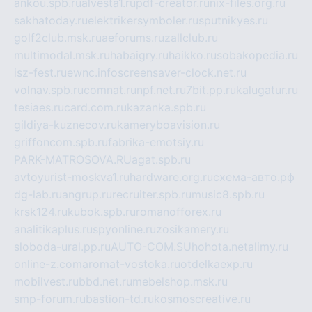
ankou.spb.ru
alvesta1.ru
pdf-creator.ru
nix-files.org.ru
sakhatoday.ru
elektrikersymboler.ru
sputnikyes.ru
golf2club.msk.ru
aeforums.ru
zallclub.ru
multimodal.msk.ru
habaigry.ru
haikko.ru
sobakopedia.ru
isz-fest.ru
ewnc.info
screensaver-clock.net.ru
volnav.spb.ru
comnat.ru
npf.net.ru
7bit.pp.ru
kalugatur.ru
tesiaes.ru
card.com.ru
kazanka.spb.ru
gildiya-kuznecov.ru
kameryboavision.ru
griffoncom.spb.ru
fabrika-emotsiy.ru
PARK-MATROSOVA.RU
agat.spb.ru
avtoyurist-moskva1.ru
hardware.org.ru
схема-авто.рф
dg-lab.ru
angrup.ru
recruiter.spb.ru
music8.spb.ru
krsk124.ru
kubok.spb.ru
romanofforex.ru
analitikaplus.ru
spyonline.ru
zosikamery.ru
sloboda-ural.pp.ru
AUTO-COM.SU
hohota.net
alimy.ru
online-z.com
aromat-vostoka.ru
otdelkaexp.ru
mobilvest.ru
bbd.net.ru
mebelshop.msk.ru
smp-forum.ru
bastion-td.ru
kosmoscreative.ru