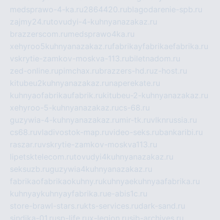
medsprawo-4-ka.ru
2864420.ru
blagodarenie-spb.ru
zajmy24.ru
tovudyi-4-kuhnyanazakaz.ru
brazzerscom.ru
medsprawo4ka.ru
xehyroo5kuhnyanazakaz.ru
fabrikayfabrikaefabrika.ru
vskrytie-zamkov-moskva-113.ru
biletnadom.ru
zed-online.ru
pimchax.ru
brazzers-hd.ru
z-host.ru
kitubeu2kuhnyanazakaz.ru
naperekate.ru
kuhnyaofabrikaufabrik.ru
kitubeu-2-kuhnyanazakaz.ru
xehyroo-5-kuhnyanazakaz.ru
cs-68.ru
guzywia-4-kuhnyanazakaz.ru
mir-tk.ru
vlknrussia.ru
cs68.ru
vladivostok-map.ru
video-seks.ru
bankaribi.ru
raszar.ru
vskrytie-zamkov-moskva113.ru
lipetsktelecom.ru
tovudyi4kuhnyanazakaz.ru
seksuzb.ru
guzywia4kuhnyanazakaz.ru
fabrikaofabrikaokuhny.ru
kuhnyaekuhnyaafabrika.ru
kuhnyaykuhnyayfabrika.ru
e-abis1c.ru
store-brawl-stars.ru
kts-services.ru
dark-sand.ru
sindika-01.ru
sp-life.ru
x-legion.ru
sib-archives.ru