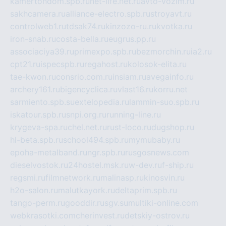
kamertondom.spb.ru
net-life.net.ru
avto-vozim.ru
sakhcamera.ru
alliance-electro.spb.ru
stroyavt.ru
controlweb1.ru
tdsak74.ru
kinzozo-ru.ru
kvotka.ru
iron-snab.ru
costa-bella.ru
eugrus.pp.ru
associaciya39.ru
primexpo.spb.ru
bezmorchin.ru
ia2.ru
cpt21.ru
ispecspb.ru
regahost.ru
kolosok-elita.ru
tae-kwon.ru
consrio.com.ru
insiam.ru
avegainfo.ru
archery161.ru
bigencyclica.ru
vlast16.ru
korru.net
sarmiento.spb.su
extelopedia.ru
lammin-suo.spb.ru
iskatour.spb.ru
snpi.org.ru
running-line.ru
krygeva-spa.ru
chel.net.ru
rust-loco.ru
dugshop.ru
hl-beta.spb.ru
school494.spb.ru
mymubaby.ru
epoha-metalband.ru
ngr.spb.ru
rusgosnews.com
dieselvostok.ru
24hostel.msk.ru
w-dev.ru
f-ship.ru
regsmi.ru
filmnetwork.ru
malinasp.ru
kinosvin.ru
h2o-salon.ru
malutkayork.ru
deltaprim.spb.ru
tango-perm.ru
gooddir.ru
sgv.su
multiki-online.com
webkrasotki.com
cherinvest.ru
detskiy-ostrov.ru