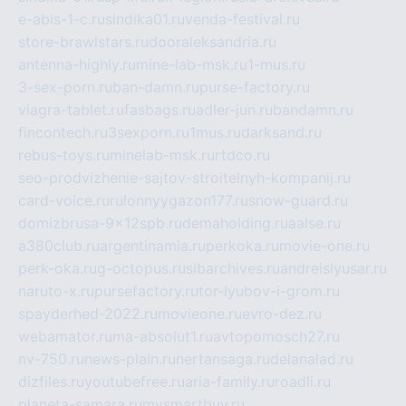
e-abis-1-c.ru
sindika01.ru
venda-festival.ru
store-brawlstars.ru
dooraleksandria.ru
antenna-highly.ru
mine-lab-msk.ru
1-mus.ru
3-sex-porn.ru
ban-damn.ru
purse-factory.ru
viagra-tablet.ru
fasbags.ru
adler-jun.ru
bandamn.ru
fincontech.ru
3sexporn.ru
1mus.ru
darksand.ru
rebus-toys.ru
minelab-msk.ru
rtdco.ru
seo-prodvizhenie-sajtov-stroitelnyh-kompanij.ru
card-voice.ru
rulonnyygazon177.ru
snow-guard.ru
domizbrusa-9x12spb.ru
demaholding.ru
aalse.ru
a380club.ru
argentinamia.ru
perkoka.ru
movie-one.ru
perk-oka.ru
g-octopus.ru
sibarchives.ru
andreislyusar.ru
naruto-x.ru
pursefactory.ru
tor-lyubov-i-grom.ru
spayderhed-2022.ru
movieone.ru
evro-dez.ru
webamator.ru
ma-absolut1.ru
avtopomosch27.ru
nv-750.ru
news-plain.ru
nertansaga.ru
delanalad.ru
dizfiles.ru
youtubefree.ru
aria-family.ru
roadli.ru
planeta-samara.ru
mysmartbuy.ru