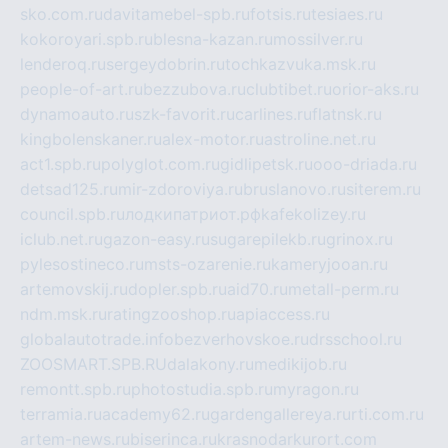
sko.com.ru
davitamebel-spb.ru
fotsis.ru
tesiaes.ru
kokoroyari.spb.ru
blesna-kazan.ru
mossilver.ru
lenderoq.ru
sergeydobrin.ru
tochkazvuka.msk.ru
people-of-art.ru
bezzubova.ru
clubtibet.ru
orior-aks.ru
dynamoauto.ru
szk-favorit.ru
carlines.ru
flatnsk.ru
kingbolenskaner.ru
alex-motor.ru
astroline.net.ru
act1.spb.ru
polyglot.com.ru
gidlipetsk.ru
ooo-driada.ru
detsad125.ru
mir-zdoroviya.ru
bruslanovo.ru
siterem.ru
council.spb.ru
лодкипатриот.рф
kafekolizey.ru
iclub.net.ru
gazon-easy.ru
sugarepilekb.ru
grinox.ru
pylesostineco.ru
msts-ozarenie.ru
kameryjooan.ru
artemovskij.ru
dopler.spb.ru
aid70.ru
metall-perm.ru
ndm.msk.ru
ratingzooshop.ru
apiaccess.ru
globalautotrade.info
bezverhovskoe.ru
drsschool.ru
ZOOSMART.SPB.RU
dalakony.ru
medikijob.ru
remontt.spb.ru
photostudia.spb.ru
myragon.ru
terramia.ru
academy62.ru
gardengallereya.ru
rti.com.ru
artem-news.ru
biserinca.ru
krasnodarkurort.com