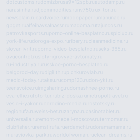
dotcustoms.ru
domizbrusa9x12spb.ru
autodamp.ru
narasimha.ru
djcommodities.ru
nv750.ru
x-ton.ru
newsplain.ru
cardvoice.ru
modopaper.ru
manunae.ru
gbget.ru
alfeihavsalnassr.ru
madoma.ru
tajuncos.ru
petrovkasports.ru
porno-online-besplatno.ru
splclub.ru
york-life.ru
doroga-expo.ru
ribery.ru
cleanmedicine.ru
slovar-ivrit.ru
porno-video-besplatno.ru
seks-365.ru
ovucontrol.ru
sloty-igrovyye-avtomaty.ru
ru-industriya.ru
russkoe-porno-besplatno.ru
belgorod-day.ru
digilith.ru
pichkurovlab.ru
medic-today.ru
taksu.ru
comp123.ru
don-ykt.ru
teensvoice.ru
imgsharing.ru
domashnee-porno.ru
eva-elfie.ru
foto-tur.ru
biz-doska.ru
metropoltravel.ru
veslo-i-yakor.ru
borodino-media.ru
rostotsky.ru
regionufa.ru
weiss-bet.ru
zaryna.ru
casinotablet.ru
universalia.ru
remont-mebeli-moscow.ru
termomur.ru
clubfisher.ru
remstirufa.ru
erdamchi.ru
doramamama.ru
muraviovka-park.ru
worldofwoman.ru
clean-dreams.ru