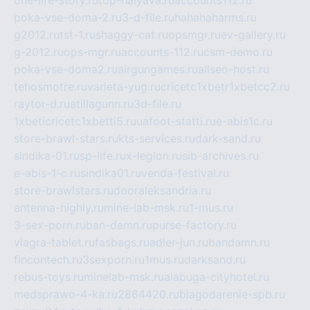
one-life-story.ru
top-halyava.ru
accounts112.ru
poka-vse-doma-2.ru
3-d-file.ru
hahahaharms.ru
g2012.ru
tst-1.ru
shaggy-cat.ru
opsmgr.ru
ev-gallery.ru
g-2012.ru
ops-mgr.ru
accounts-112.ru
csm-demo.ru
poka-vse-doma2.ru
airgungames.ru
allseo-host.ru
tehosmotre.ru
varieta-yug.ru
cricetc1xbetr1xbetcc2.ru
raytor-d.ru
atillagunn.ru
3d-file.ru
1xbeticricetc1xbetti5.ru
uafoot-statti.ru
e-abis1c.ru
store-brawl-stars.ru
kts-services.ru
dark-sand.ru
sindika-01.ru
sp-life.ru
x-legion.ru
sib-archives.ru
e-abis-1-c.ru
sindika01.ru
venda-festival.ru
store-brawlstars.ru
dooraleksandria.ru
antenna-highly.ru
mine-lab-msk.ru
1-mus.ru
3-sex-porn.ru
ban-damn.ru
purse-factory.ru
viagra-tablet.ru
fasbags.ru
adler-jun.ru
bandamn.ru
fincontech.ru
3sexporn.ru
1mus.ru
darksand.ru
rebus-toys.ru
minelab-msk.ru
alabuga-cityhotel.ru
medsprawo-4-ka.ru
2864420.ru
blagodarenie-spb.ru