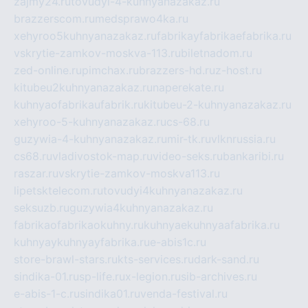
zajmy24.ru
tovudyi-4-kuhnyanazakaz.ru
brazzerscom.ru
medsprawo4ka.ru
xehyroo5kuhnyanazakaz.ru
fabrikayfabrikaefabrika.ru
vskrytie-zamkov-moskva-113.ru
biletnadom.ru
zed-online.ru
pimchax.ru
brazzers-hd.ru
z-host.ru
kitubeu2kuhnyanazakaz.ru
naperekate.ru
kuhnyaofabrikaufabrik.ru
kitubeu-2-kuhnyanazakaz.ru
xehyroo-5-kuhnyanazakaz.ru
cs-68.ru
guzywia-4-kuhnyanazakaz.ru
mir-tk.ru
vlknrussia.ru
cs68.ru
vladivostok-map.ru
video-seks.ru
bankaribi.ru
raszar.ru
vskrytie-zamkov-moskva113.ru
lipetsktelecom.ru
tovudyi4kuhnyanazakaz.ru
seksuzb.ru
guzywia4kuhnyanazakaz.ru
fabrikaofabrikaokuhny.ru
kuhnyaekuhnyaafabrika.ru
kuhnyaykuhnyayfabrika.ru
e-abis1c.ru
store-brawl-stars.ru
kts-services.ru
dark-sand.ru
sindika-01.ru
sp-life.ru
x-legion.ru
sib-archives.ru
e-abis-1-c.ru
sindika01.ru
venda-festival.ru