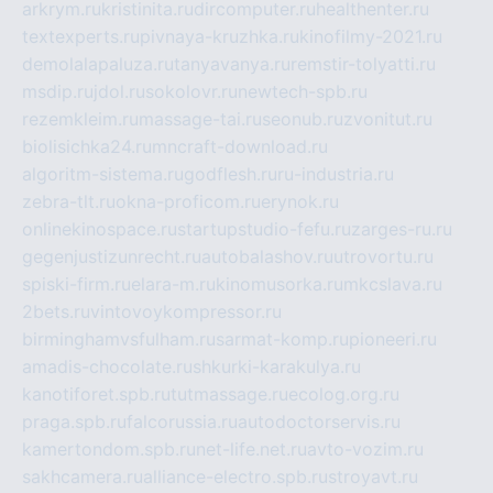
arkrym.ru
kristinita.ru
dircomputer.ru
healthenter.ru
textexperts.ru
pivnaya-kruzhka.ru
kinofilmy-2021.ru
demolalapaluza.ru
tanyavanya.ru
remstir-tolyatti.ru
msdip.ru
jdol.ru
sokolovr.ru
newtech-spb.ru
rezemkleim.ru
massage-tai.ru
seonub.ru
zvonitut.ru
biolisichka24.ru
mncraft-download.ru
algoritm-sistema.ru
godflesh.ru
ru-industria.ru
zebra-tlt.ru
okna-proficom.ru
erynok.ru
onlinekinospace.ru
startupstudio-fefu.ru
zarges-ru.ru
gegenjustizunrecht.ru
autobalashov.ru
utrovortu.ru
spiski-firm.ru
elara-m.ru
kinomusorka.ru
mkcslava.ru
2bets.ru
vintovoykompressor.ru
birminghamvsfulham.ru
sarmat-komp.ru
pioneeri.ru
amadis-chocolate.ru
shkurki-karakulya.ru
kanotiforet.spb.ru
tutmassage.ru
ecolog.org.ru
praga.spb.ru
falcorussia.ru
autodoctorservis.ru
kamertondom.spb.ru
net-life.net.ru
avto-vozim.ru
sakhcamera.ru
alliance-electro.spb.ru
stroyavt.ru