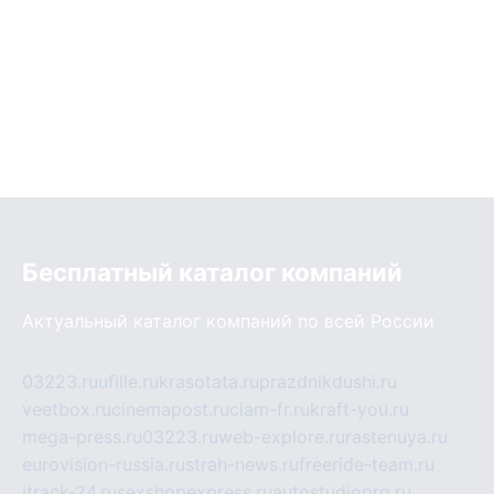
Бесплатный каталог компаний
Актуальный каталог компаний по всей России
03223.ru
ufille.ru
krasotata.ru
prazdnikdushi.ru
veetbox.ru
cinemapost.ru
ciam-fr.ru
kraft-you.ru
mega-press.ru
03223.ru
web-explore.ru
rastenuya.ru
eurovision-russia.ru
strah-news.ru
freeride-team.ru
itrack-24.ru
sexshopexpress.ru
autostudiopro.ru