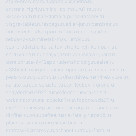
store-brawlstars.ru
dooraleksandria.ru
antenna-highly.ru
mine-lab-msk.ru
1-mus.ru
3-sex-porn.ru
ban-damn.ru
purse-factory.ru
viagra-tablet.ru
fasbags.ru
adler-jun.ru
bandamn.ru
fincontech.ru
3sexporn.ru
1mus.ru
darksand.ru
rebus-toys.ru
minelab-msk.ru
rtdco.ru
seo-prodvizhenie-sajtov-stroitelnyh-kompanij.ru
card-voice.ru
rulonnyygazon177.ru
snow-guard.ru
domizbrusa-9x12spb.ru
demaholding.ru
aalse.ru
a380club.ru
argentinamia.ru
perkoka.ru
movie-one.ru
perk-oka.ru
g-octopus.ru
sibarchives.ru
andreislyusar.ru
naruto-x.ru
pursefactory.ru
tor-lyubov-i-grom.ru
spayderhed-2022.ru
movieone.ru
evro-dez.ru
webamator.ru
ma-absolut1.ru
avtopomosch27.ru
nv-750.ru
news-plain.ru
nertansaga.ru
delanalad.ru
dizfiles.ru
youtubefree.ru
aria-family.ru
roadli.ru
planeta-samara.ru
mysmartbuy.ru
matrasy-kemerovo.ru
ashanet.ru
trade-farm.ru