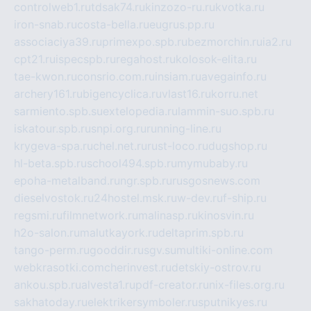
controlweb1.ru
tdsak74.ru
kinzozo-ru.ru
kvotka.ru
iron-snab.ru
costa-bella.ru
eugrus.pp.ru
associaciya39.ru
primexpo.spb.ru
bezmorchin.ru
ia2.ru
cpt21.ru
ispecspb.ru
regahost.ru
kolosok-elita.ru
tae-kwon.ru
consrio.com.ru
insiam.ru
avegainfo.ru
archery161.ru
bigencyclica.ru
vlast16.ru
korru.net
sarmiento.spb.su
extelopedia.ru
lammin-suo.spb.ru
iskatour.spb.ru
snpi.org.ru
running-line.ru
krygeva-spa.ru
chel.net.ru
rust-loco.ru
dugshop.ru
hl-beta.spb.ru
school494.spb.ru
mymubaby.ru
epoha-metalband.ru
ngr.spb.ru
rusgosnews.com
dieselvostok.ru
24hostel.msk.ru
w-dev.ru
f-ship.ru
regsmi.ru
filmnetwork.ru
malinasp.ru
kinosvin.ru
h2o-salon.ru
malutkayork.ru
deltaprim.spb.ru
tango-perm.ru
gooddir.ru
sgv.su
multiki-online.com
webkrasotki.com
cherinvest.ru
detskiy-ostrov.ru
ankou.spb.ru
alvesta1.ru
pdf-creator.ru
nix-files.org.ru
sakhatoday.ru
elektrikersymboler.ru
sputnikyes.ru