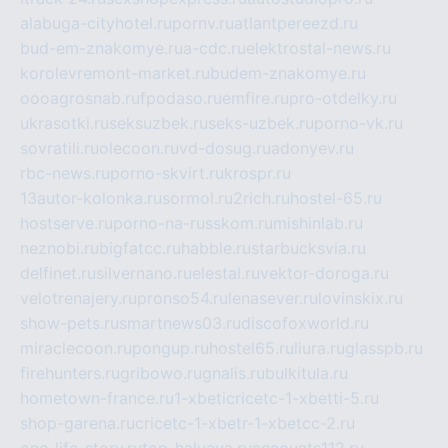
alabuga-cityhotel.ru
pornv.ru
atlantpereezd.ru
bud-em-znakomye.ru
a-cdc.ru
elektrostal-news.ru
korolevremont-market.ru
budem-znakomye.ru
oooagrosnab.ru
fpodaso.ru
emfire.ru
pro-otdelky.ru
ukrasotki.ru
seksuzbek.ru
seks-uzbek.ru
porno-vk.ru
sovratili.ru
olecoon.ru
vd-dosug.ru
adonyev.ru
rbc-news.ru
porno-skvirt.ru
krospr.ru
13autor-kolonka.ru
sormol.ru
2rich.ru
hostel-65.ru
hostserve.ru
porno-na-russkom.ru
mishinlab.ru
neznobi.ru
bigfatcc.ru
habble.ru
starbucksvia.ru
delfinet.ru
silvernano.ru
elestal.ru
vektor-doroga.ru
velotrenajery.ru
pronso54.ru
lenasever.ru
lovinskix.ru
show-pets.ru
smartnews03.ru
discofoxworld.ru
miraclecoon.ru
pongup.ru
hostel65.ru
liura.ru
glasspb.ru
firehunters.ru
gribowo.ru
gnalis.ru
bulkitula.ru
hometown-france.ru
1-xbeticricetc-1-xbetti-5.ru
shop-garena.ru
cricetc-1-xbetr-1-xbetcc-2.ru