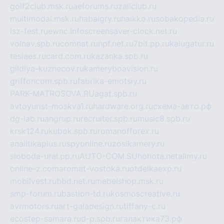
golf2club.msk.ru
aeforums.ru
zallclub.ru
multimodal.msk.ru
habaigry.ru
haikko.ru
sobakopedia.ru
isz-fest.ru
ewnc.info
screensaver-clock.net.ru
volnav.spb.ru
comnat.ru
npf.net.ru
7bit.pp.ru
kalugatur.ru
tesiaes.ru
card.com.ru
kazanka.spb.ru
gildiya-kuznecov.ru
kameryboavision.ru
griffoncom.spb.ru
fabrika-emotsiy.ru
PARK-MATROSOVA.RU
agat.spb.ru
avtoyurist-moskva1.ru
hardware.org.ru
схема-авто.рф
dg-lab.ru
angrup.ru
recruiter.spb.ru
music8.spb.ru
krsk124.ru
kubok.spb.ru
romanofforex.ru
analitikaplus.ru
spyonline.ru
zosikamery.ru
sloboda-ural.pp.ru
AUTO-COM.SU
hohota.net
alimy.ru
online-z.com
aromat-vostoka.ru
otdelkaexp.ru
mobilvest.ru
bbd.net.ru
mebelshop.msk.ru
smp-forum.ru
bastion-td.ru
kosmoscreative.ru
avrmotors.ru
art-galadesign.ru
tiffany-c.ru
ecostep-samara.ru
d-p.spb.ru
галактика73.рф