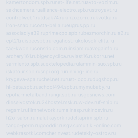
kamertondom.spb.ru
net-life.net.ru
avto-vozim.ru
sakhcamera.ru
alliance-electro.spb.ru
stroyavt.ru
controlweb1.ru
tdsak74.ru
kinzozo-ru.ru
kvotka.ru
iron-snab.ru
costa-bella.ru
eugrus.pp.ru
associaciya39.ru
primexpo.spb.ru
bezmorchin.ru
ia2.ru
cpt21.ru
ispecspb.ru
regahost.ru
kolosok-elita.ru
tae-kwon.ru
consrio.com.ru
insiam.ru
avegainfo.ru
archery161.ru
bigencyclica.ru
vlast16.ru
korru.net
sarmiento.spb.su
extelopedia.ru
lammin-suo.spb.ru
iskatour.spb.ru
snpi.org.ru
running-line.ru
krygeva-spa.ru
chel.net.ru
rust-loco.ru
dugshop.ru
hl-beta.spb.ru
school494.spb.ru
mymubaby.ru
epoha-metalband.ru
ngr.spb.ru
rusgosnews.com
dieselvostok.ru
24hostel.msk.ru
w-dev.ru
f-ship.ru
regsmi.ru
filmnetwork.ru
malinasp.ru
kinosvin.ru
h2o-salon.ru
malutkayork.ru
deltaprim.spb.ru
tango-perm.ru
gooddir.ru
sgv.su
multiki-online.com
webkrasotki.com
cherinvest.ru
detskiy-ostrov.ru