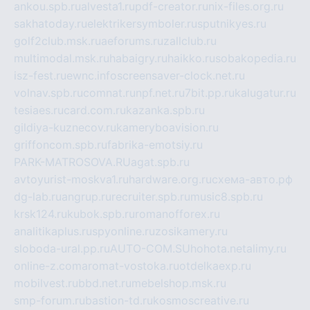
ankou.spb.ru
alvesta1.ru
pdf-creator.ru
nix-files.org.ru
sakhatoday.ru
elektrikersymboler.ru
sputnikyes.ru
golf2club.msk.ru
aeforums.ru
zallclub.ru
multimodal.msk.ru
habaigry.ru
haikko.ru
sobakopedia.ru
isz-fest.ru
ewnc.info
screensaver-clock.net.ru
volnav.spb.ru
comnat.ru
npf.net.ru
7bit.pp.ru
kalugatur.ru
tesiaes.ru
card.com.ru
kazanka.spb.ru
gildiya-kuznecov.ru
kameryboavision.ru
griffoncom.spb.ru
fabrika-emotsiy.ru
PARK-MATROSOVA.RU
agat.spb.ru
avtoyurist-moskva1.ru
hardware.org.ru
схема-авто.рф
dg-lab.ru
angrup.ru
recruiter.spb.ru
music8.spb.ru
krsk124.ru
kubok.spb.ru
romanofforex.ru
analitikaplus.ru
spyonline.ru
zosikamery.ru
sloboda-ural.pp.ru
AUTO-COM.SU
hohota.net
alimy.ru
online-z.com
aromat-vostoka.ru
otdelkaexp.ru
mobilvest.ru
bbd.net.ru
mebelshop.msk.ru
smp-forum.ru
bastion-td.ru
kosmoscreative.ru