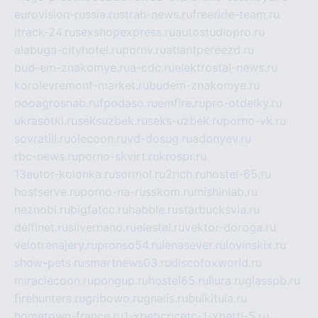
eurovision-russia.ru
strah-news.ru
freeride-team.ru
itrack-24.ru
sexshopexpress.ru
autostudiopro.ru
alabuga-cityhotel.ru
pornv.ru
atlantpereezd.ru
bud-em-znakomye.ru
a-cdc.ru
elektrostal-news.ru
korolevremont-market.ru
budem-znakomye.ru
oooagrosnab.ru
fpodaso.ru
emfire.ru
pro-otdelky.ru
ukrasotki.ru
seksuzbek.ru
seks-uzbek.ru
porno-vk.ru
sovratili.ru
olecoon.ru
vd-dosug.ru
adonyev.ru
rbc-news.ru
porno-skvirt.ru
krospr.ru
13autor-kolonka.ru
sormol.ru
2rich.ru
hostel-65.ru
hostserve.ru
porno-na-russkom.ru
mishinlab.ru
neznobi.ru
bigfatcc.ru
habble.ru
starbucksvia.ru
delfinet.ru
silvernano.ru
elestal.ru
vektor-doroga.ru
velotrenajery.ru
pronso54.ru
lenasever.ru
lovinskix.ru
show-pets.ru
smartnews03.ru
discofoxworld.ru
miraclecoon.ru
pongup.ru
hostel65.ru
liura.ru
glasspb.ru
firehunters.ru
gribowo.ru
gnalis.ru
bulkitula.ru
hometown-france.ru
1-xbeticricetc-1-xbetti-5.ru