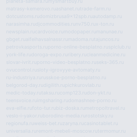
planeta-samara.ru
mysmartbuy.ru
matrasy-kemerovo.ru
ashanet.ru
trade-farm.ru
dotcustoms.ru
domizbrusa9x12spb.ru
autodamp.ru
narasimha.ru
djcommodities.ru
nv750.ru
x-ton.ru
newsplain.ru
cardvoice.ru
modopaper.ru
manunae.ru
gbget.ru
alfeihavsalnassr.ru
madoma.ru
tajuncos.ru
petrovkasports.ru
porno-online-besplatno.ru
splclub.ru
york-life.ru
doroga-expo.ru
ribery.ru
cleanmedicine.ru
slovar-ivrit.ru
porno-video-besplatno.ru
seks-365.ru
ovucontrol.ru
sloty-igrovyye-avtomaty.ru
ru-industriya.ru
russkoe-porno-besplatno.ru
belgorod-day.ru
digilith.ru
pichkurovlab.ru
medic-today.ru
taksu.ru
comp123.ru
don-ykt.ru
teensvoice.ru
imgsharing.ru
domashnee-porno.ru
eva-elfie.ru
foto-tur.ru
biz-doska.ru
metropoltravel.ru
veslo-i-yakor.ru
borodino-media.ru
rostotsky.ru
regionufa.ru
weiss-bet.ru
zaryna.ru
casinotablet.ru
universalia.ru
remont-mebeli-moscow.ru
termomur.ru