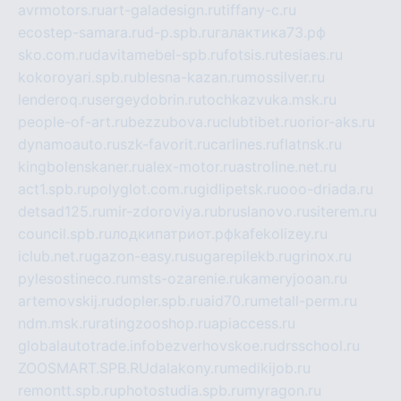
avrmotors.ru
art-galadesign.ru
tiffany-c.ru
ecostep-samara.ru
d-p.spb.ru
галактика73.рф
sko.com.ru
davitamebel-spb.ru
fotsis.ru
tesiaes.ru
kokoroyari.spb.ru
blesna-kazan.ru
mossilver.ru
lenderoq.ru
sergeydobrin.ru
tochkazvuka.msk.ru
people-of-art.ru
bezzubova.ru
clubtibet.ru
orior-aks.ru
dynamoauto.ru
szk-favorit.ru
carlines.ru
flatnsk.ru
kingbolenskaner.ru
alex-motor.ru
astroline.net.ru
act1.spb.ru
polyglot.com.ru
gidlipetsk.ru
ooo-driada.ru
detsad125.ru
mir-zdoroviya.ru
bruslanovo.ru
siterem.ru
council.spb.ru
лодкипатриот.рф
kafekolizey.ru
iclub.net.ru
gazon-easy.ru
sugarepilekb.ru
grinox.ru
pylesostineco.ru
msts-ozarenie.ru
kameryjooan.ru
artemovskij.ru
dopler.spb.ru
aid70.ru
metall-perm.ru
ndm.msk.ru
ratingzooshop.ru
apiaccess.ru
globalautotrade.info
bezverhovskoe.ru
drsschool.ru
ZOOSMART.SPB.RU
dalakony.ru
medikijob.ru
remontt.spb.ru
photostudia.spb.ru
myragon.ru