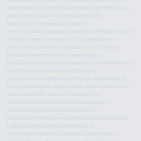
medsprawo-4-ka.ru
2864420.ru
blagodarenie-spb.ru
zajmy24.ru
tovudyi-4-kuhnyanazakaz.ru
brazzerscom.ru
medsprawo4ka.ru
xehyroo5kuhnyanazakaz.ru
fabrikayfabrikaefabrika.ru
vskrytie-zamkov-moskva-113.ru
biletnadom.ru
zed-online.ru
pimchax.ru
brazzers-hd.ru
z-host.ru
kitubeu2kuhnyanazakaz.ru
naperekate.ru
kuhnyaofabrikaufabrik.ru
kitubeu-2-kuhnyanazakaz.ru
xehyroo-5-kuhnyanazakaz.ru
cs-68.ru
guzywia-4-kuhnyanazakaz.ru
mir-tk.ru
vlknrussia.ru
cs68.ru
vladivostok-map.ru
video-seks.ru
bankaribi.ru
raszar.ru
vskrytie-zamkov-moskva113.ru
lipetsktelecom.ru
tovudyi4kuhnyanazakaz.ru
seksuzb.ru
guzywia4kuhnyanazakaz.ru
fabrikaofabrikaokuhny.ru
kuhnyaekuhnyaafabrika.ru
kuhnyaykuhnyayfabrika.ru
e-abis1c.ru
store-brawl-stars.ru
kts-services.ru
dark-sand.ru