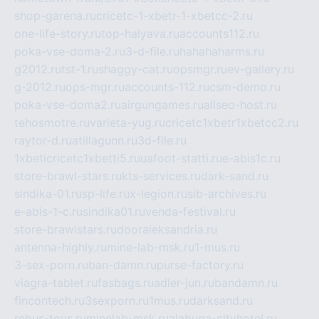
shop-garena.ru
cricetc-1-xbetr-1-xbetcc-2.ru
one-life-story.ru
top-halyava.ru
accounts112.ru
poka-vse-doma-2.ru
3-d-file.ru
hahahaharms.ru
g2012.ru
tst-1.ru
shaggy-cat.ru
opsmgr.ru
ev-gallery.ru
g-2012.ru
ops-mgr.ru
accounts-112.ru
csm-demo.ru
poka-vse-doma2.ru
airgungames.ru
allseo-host.ru
tehosmotre.ru
varieta-yug.ru
cricetc1xbetr1xbetcc2.ru
raytor-d.ru
atillagunn.ru
3d-file.ru
1xbeticricetc1xbetti5.ru
uafoot-statti.ru
e-abis1c.ru
store-brawl-stars.ru
kts-services.ru
dark-sand.ru
sindika-01.ru
sp-life.ru
x-legion.ru
sib-archives.ru
e-abis-1-c.ru
sindika01.ru
venda-festival.ru
store-brawlstars.ru
dooraleksandria.ru
antenna-highly.ru
mine-lab-msk.ru
1-mus.ru
3-sex-porn.ru
ban-damn.ru
purse-factory.ru
viagra-tablet.ru
fasbags.ru
adler-jun.ru
bandamn.ru
fincontech.ru
3sexporn.ru
1mus.ru
darksand.ru
rebus-toys.ru
minelab-msk.ru
alabuga-cityhotel.ru