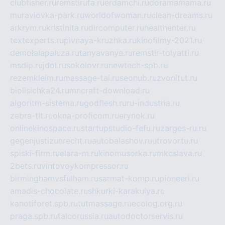
clubfisher.ru
remstirufa.ru
erdamchi.ru
doramamama.ru
muraviovka-park.ru
worldofwoman.ru
clean-dreams.ru
arkrym.ru
kristinita.ru
dircomputer.ru
healthenter.ru
textexperts.ru
pivnaya-kruzhka.ru
kinofilmy-2021.ru
demolalapaluza.ru
tanyavanya.ru
remstir-tolyatti.ru
msdip.ru
jdol.ru
sokolovr.ru
newtech-spb.ru
rezemkleim.ru
massage-tai.ru
seonub.ru
zvonitut.ru
biolisichka24.ru
mncraft-download.ru
algoritm-sistema.ru
godflesh.ru
ru-industria.ru
zebra-tlt.ru
okna-proficom.ru
erynok.ru
onlinekinospace.ru
startupstudio-fefu.ru
zarges-ru.ru
gegenjustizunrecht.ru
autobalashov.ru
utrovortu.ru
spiski-firm.ru
elara-m.ru
kinomusorka.ru
mkcslava.ru
2bets.ru
vintovoykompressor.ru
birminghamvsfulham.ru
sarmat-komp.ru
pioneeri.ru
amadis-chocolate.ru
shkurki-karakulya.ru
kanotiforet.spb.ru
tutmassage.ru
ecolog.org.ru
praga.spb.ru
falcorussia.ru
autodoctorservis.ru