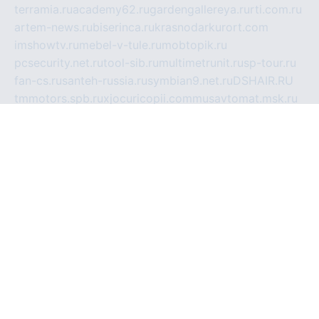
terramia.ru
academy62.ru
gardengallereya.ru
rti.com.ru
artem-news.ru
biserinca.ru
krasnodarkurort.com
imshowtv.ru
mebel-v-tule.ru
mobtopik.ru
pcsecurity.net.ru
tool-sib.ru
multimetrunit.ru
sp-tour.ru
fan-cs.ru
santeh-russia.ru
symbian9.net.ru
DSHAIR.RU
tmmotors.spb.ru
xjocuricopii.com
musavtomat.msk.ru
obustrojdom.ru
sovetcik.ru
ybaranovskaya.ru
ppknews.ru
cult-alshei.ru
JAPANRUSSIA.RU
proekciyamebel.ru
imper-finans.ru
rim.org.ru
glamourai.ru
brassminus.ru
zabor-pro.ru
ftn.pp.ru
dorogoe58.ru
laimengpacker.ru
kuzova-zapchasti.ru
sageerp.ru
taxodrom.ru
dsrazvitie.ru
hardcity.net.ru
ratinghomegames.ru
topservice25.ru
gubernyan.ru
gtglasslined.ru
ii4.ru
tssport.spb.ru
andorra24.com
blackwallstreet.ru
oboimos.ru
optim-doors.com.ru
ikuch.ru
nycr.org.ru
npa21.ru
vremya-ch.spb.ru
desert000.ru
ivtorgi.ru
ifiori.ru
catalog-statei.ru
dcv.org.ru
spetsmaster174.ru
ipkameryhiseeu.ru