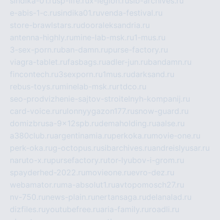
sindika-01.ru
sp-life.ru
x-legion.ru
sib-archives.ru
e-abis-1-c.ru
sindika01.ru
venda-festival.ru
store-brawlstars.ru
dooraleksandria.ru
antenna-highly.ru
mine-lab-msk.ru
1-mus.ru
3-sex-porn.ru
ban-damn.ru
purse-factory.ru
viagra-tablet.ru
fasbags.ru
adler-jun.ru
bandamn.ru
fincontech.ru
3sexporn.ru
1mus.ru
darksand.ru
rebus-toys.ru
minelab-msk.ru
rtdco.ru
seo-prodvizhenie-sajtov-stroitelnyh-kompanij.ru
card-voice.ru
rulonnyygazon177.ru
snow-guard.ru
domizbrusa-9x12spb.ru
demaholding.ru
aalse.ru
a380club.ru
argentinamia.ru
perkoka.ru
movie-one.ru
perk-oka.ru
g-octopus.ru
sibarchives.ru
andreislyusar.ru
naruto-x.ru
pursefactory.ru
tor-lyubov-i-grom.ru
spayderhed-2022.ru
movieone.ru
evro-dez.ru
webamator.ru
ma-absolut1.ru
avtopomosch27.ru
nv-750.ru
news-plain.ru
nertansaga.ru
delanalad.ru
dizfiles.ru
youtubefree.ru
aria-family.ru
roadli.ru