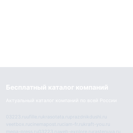
Бесплатный каталог компаний
Актуальный каталог компаний по всей России
03223.ru
ufille.ru
krasotata.ru
prazdnikdushi.ru
veetbox.ru
cinemapost.ru
ciam-fr.ru
kraft-you.ru
mega-press.ru
03223.ru
web-explore.ru
rastenuya.ru