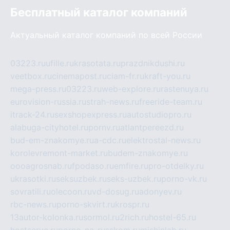
Бесплатный каталог компаний
Актуальный каталог компаний по всей России
03223.ru
ufille.ru
krasotata.ru
prazdnikdushi.ru
veetbox.ru
cinemapost.ru
ciam-fr.ru
kraft-you.ru
mega-press.ru
03223.ru
web-explore.ru
rastenuya.ru
eurovision-russia.ru
strah-news.ru
freeride-team.ru
itrack-24.ru
sexshopexpress.ru
autostudiopro.ru
alabuga-cityhotel.ru
pornv.ru
atlantpereezd.ru
bud-em-znakomye.ru
a-cdc.ru
elektrostal-news.ru
korolevremont-market.ru
budem-znakomye.ru
oooagrosnab.ru
fpodaso.ru
emfire.ru
pro-otdelky.ru
ukrasotki.ru
seksuzbek.ru
seks-uzbek.ru
porno-vk.ru
sovratili.ru
olecoon.ru
vd-dosug.ru
adonyev.ru
rbc-news.ru
porno-skvirt.ru
krospr.ru
13autor-kolonka.ru
sormol.ru
2rich.ru
hostel-65.ru