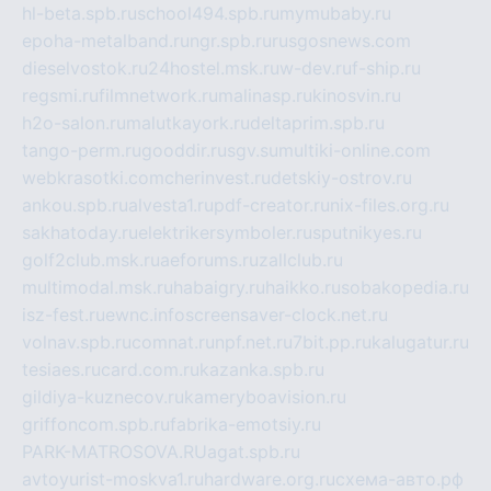
hl-beta.spb.ru
school494.spb.ru
mymubaby.ru
epoha-metalband.ru
ngr.spb.ru
rusgosnews.com
dieselvostok.ru
24hostel.msk.ru
w-dev.ru
f-ship.ru
regsmi.ru
filmnetwork.ru
malinasp.ru
kinosvin.ru
h2o-salon.ru
malutkayork.ru
deltaprim.spb.ru
tango-perm.ru
gooddir.ru
sgv.su
multiki-online.com
webkrasotki.com
cherinvest.ru
detskiy-ostrov.ru
ankou.spb.ru
alvesta1.ru
pdf-creator.ru
nix-files.org.ru
sakhatoday.ru
elektrikersymboler.ru
sputnikyes.ru
golf2club.msk.ru
aeforums.ru
zallclub.ru
multimodal.msk.ru
habaigry.ru
haikko.ru
sobakopedia.ru
isz-fest.ru
ewnc.info
screensaver-clock.net.ru
volnav.spb.ru
comnat.ru
npf.net.ru
7bit.pp.ru
kalugatur.ru
tesiaes.ru
card.com.ru
kazanka.spb.ru
gildiya-kuznecov.ru
kameryboavision.ru
griffoncom.spb.ru
fabrika-emotsiy.ru
PARK-MATROSOVA.RU
agat.spb.ru
avtoyurist-moskva1.ru
hardware.org.ru
схема-авто.рф