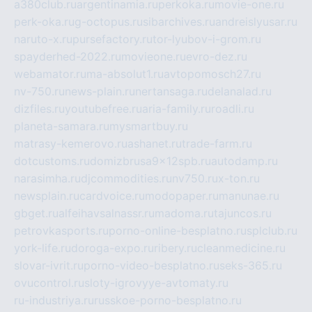
a380club.ru
argentinamia.ru
perkoka.ru
movie-one.ru
perk-oka.ru
g-octopus.ru
sibarchives.ru
andreislyusar.ru
naruto-x.ru
pursefactory.ru
tor-lyubov-i-grom.ru
spayderhed-2022.ru
movieone.ru
evro-dez.ru
webamator.ru
ma-absolut1.ru
avtopomosch27.ru
nv-750.ru
news-plain.ru
nertansaga.ru
delanalad.ru
dizfiles.ru
youtubefree.ru
aria-family.ru
roadli.ru
planeta-samara.ru
mysmartbuy.ru
matrasy-kemerovo.ru
ashanet.ru
trade-farm.ru
dotcustoms.ru
domizbrusa9x12spb.ru
autodamp.ru
narasimha.ru
djcommodities.ru
nv750.ru
x-ton.ru
newsplain.ru
cardvoice.ru
modopaper.ru
manunae.ru
gbget.ru
alfeihavsalnassr.ru
madoma.ru
tajuncos.ru
petrovkasports.ru
porno-online-besplatno.ru
splclub.ru
york-life.ru
doroga-expo.ru
ribery.ru
cleanmedicine.ru
slovar-ivrit.ru
porno-video-besplatno.ru
seks-365.ru
ovucontrol.ru
sloty-igrovyye-avtomaty.ru
ru-industriya.ru
russkoe-porno-besplatno.ru