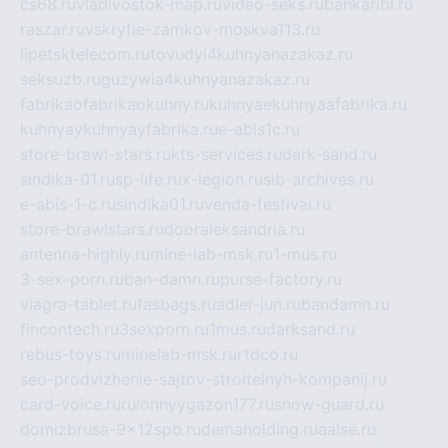
cs68.ru
vladivostok-map.ru
video-seks.ru
bankaribi.ru
raszar.ru
vskrytie-zamkov-moskva113.ru
lipetsktelecom.ru
tovudyi4kuhnyanazakaz.ru
seksuzb.ru
guzywia4kuhnyanazakaz.ru
fabrikaofabrikaokuhny.ru
kuhnyaekuhnyaafabrika.ru
kuhnyaykuhnyayfabrika.ru
e-abis1c.ru
store-brawl-stars.ru
kts-services.ru
dark-sand.ru
sindika-01.ru
sp-life.ru
x-legion.ru
sib-archives.ru
e-abis-1-c.ru
sindika01.ru
venda-festival.ru
store-brawlstars.ru
dooraleksandria.ru
antenna-highly.ru
mine-lab-msk.ru
1-mus.ru
3-sex-porn.ru
ban-damn.ru
purse-factory.ru
viagra-tablet.ru
fasbags.ru
adler-jun.ru
bandamn.ru
fincontech.ru
3sexporn.ru
1mus.ru
darksand.ru
rebus-toys.ru
minelab-msk.ru
rtdco.ru
seo-prodvizhenie-sajtov-stroitelnyh-kompanij.ru
card-voice.ru
rulonnyygazon177.ru
snow-guard.ru
domizbrusa-9x12spb.ru
demaholding.ru
aalse.ru