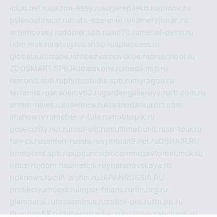
iclub.net.ru
gazon-easy.ru
sugarepilekb.ru
grinox.ru
pylesostineco.ru
msts-ozarenie.ru
kameryjooan.ru
artemovskij.ru
dopler.spb.ru
aid70.ru
metall-perm.ru
ndm.msk.ru
ratingzooshop.ru
apiaccess.ru
globalautotrade.info
bezverhovskoe.ru
drsschool.ru
ZOOSMART.SPB.RU
dalakony.ru
medikijob.ru
remontt.spb.ru
photostudia.spb.ru
myragon.ru
terramia.ru
academy62.ru
gardengallereya.ru
rti.com.ru
artem-news.ru
biserinca.ru
krasnodarkurort.com
imshowtv.ru
mebel-v-tule.ru
mobtopik.ru
pcsecurity.net.ru
tool-sib.ru
multimetrunit.ru
sp-tour.ru
fan-cs.ru
santeh-russia.ru
symbian9.net.ru
DSHAIR.RU
tmmotors.spb.ru
xjocuricopii.com
musavtomat.msk.ru
obustrojdom.ru
sovetcik.ru
ybaranovskaya.ru
ppknews.ru
cult-alshei.ru
JAPANRUSSIA.RU
proekciyamebel.ru
imper-finans.ru
rim.org.ru
glamourai.ru
brassminus.ru
zabor-pro.ru
ftn.pp.ru
dorogoe58.ru
laimengpacker.ru
kuzova-zapchasti.ru