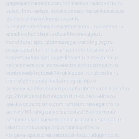
gegenjustizunrecht.ru
autobalashov.ru
utrovortu.ru
spiski-firm.ru
elara-m.ru
kinomusorka.ru
mkcslava.ru
2bets.ru
vintovoykompressor.ru
birminghamvsfulham.ru
sarmat-komp.ru
pioneeri.ru
amadis-chocolate.ru
shkurki-karakulya.ru
kanotiforet.spb.ru
tutmassage.ru
ecolog.org.ru
praga.spb.ru
falcorussia.ru
autodoctorservis.ru
kamertondom.spb.ru
net-life.net.ru
avto-vozim.ru
sakhcamera.ru
alliance-electro.spb.ru
stroyavt.ru
controlweb1.ru
tdsak74.ru
kinzozo-ru.ru
kvotka.ru
iron-snab.ru
costa-bella.ru
eugrus.pp.ru
associaciya39.ru
primexpo.spb.ru
bezmorchin.ru
ia2.ru
cpt21.ru
ispecspb.ru
regahost.ru
kolosok-elita.ru
tae-kwon.ru
consrio.com.ru
insiam.ru
avegainfo.ru
archery161.ru
bigencyclica.ru
vlast16.ru
korru.net
sarmiento.spb.su
extelopedia.ru
lammin-suo.spb.ru
iskatour.spb.ru
snpi.org.ru
running-line.ru
krygeva-spa.ru
chel.net.ru
rust-loco.ru
dugshop.ru