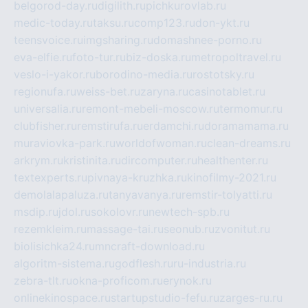
belgorod-day.ru
digilith.ru
pichkurovlab.ru
medic-today.ru
taksu.ru
comp123.ru
don-ykt.ru
teensvoice.ru
imgsharing.ru
domashnee-porno.ru
eva-elfie.ru
foto-tur.ru
biz-doska.ru
metropoltravel.ru
veslo-i-yakor.ru
borodino-media.ru
rostotsky.ru
regionufa.ru
weiss-bet.ru
zaryna.ru
casinotablet.ru
universalia.ru
remont-mebeli-moscow.ru
termomur.ru
clubfisher.ru
remstirufa.ru
erdamchi.ru
doramamama.ru
muraviovka-park.ru
worldofwoman.ru
clean-dreams.ru
arkrym.ru
kristinita.ru
dircomputer.ru
healthenter.ru
textexperts.ru
pivnaya-kruzhka.ru
kinofilmy-2021.ru
demolalapaluza.ru
tanyavanya.ru
remstir-tolyatti.ru
msdip.ru
jdol.ru
sokolovr.ru
newtech-spb.ru
rezemkleim.ru
massage-tai.ru
seonub.ru
zvonitut.ru
biolisichka24.ru
mncraft-download.ru
algoritm-sistema.ru
godflesh.ru
ru-industria.ru
zebra-tlt.ru
okna-proficom.ru
erynok.ru
onlinekinospace.ru
startupstudio-fefu.ru
zarges-ru.ru