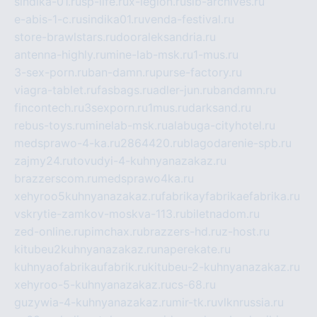
sindika-01.ru
sp-life.ru
x-legion.ru
sib-archives.ru
e-abis-1-c.ru
sindika01.ru
venda-festival.ru
store-brawlstars.ru
dooraleksandria.ru
antenna-highly.ru
mine-lab-msk.ru
1-mus.ru
3-sex-porn.ru
ban-damn.ru
purse-factory.ru
viagra-tablet.ru
fasbags.ru
adler-jun.ru
bandamn.ru
fincontech.ru
3sexporn.ru
1mus.ru
darksand.ru
rebus-toys.ru
minelab-msk.ru
alabuga-cityhotel.ru
medsprawo-4-ka.ru
2864420.ru
blagodarenie-spb.ru
zajmy24.ru
tovudyi-4-kuhnyanazakaz.ru
brazzerscom.ru
medsprawo4ka.ru
xehyroo5kuhnyanazakaz.ru
fabrikayfabrikaefabrika.ru
vskrytie-zamkov-moskva-113.ru
biletnadom.ru
zed-online.ru
pimchax.ru
brazzers-hd.ru
z-host.ru
kitubeu2kuhnyanazakaz.ru
naperekate.ru
kuhnyaofabrikaufabrik.ru
kitubeu-2-kuhnyanazakaz.ru
xehyroo-5-kuhnyanazakaz.ru
cs-68.ru
guzywia-4-kuhnyanazakaz.ru
mir-tk.ru
vlknrussia.ru