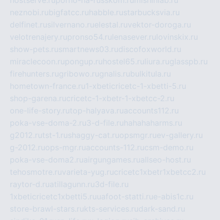
hostserve.ru
porno-na-russkom.ru
mishinlab.ru
neznobi.ru
bigfatcc.ru
habble.ru
starbucksvia.ru
delfinet.ru
silvernano.ru
elestal.ru
vektor-doroga.ru
velotrenajery.ru
pronso54.ru
lenasever.ru
lovinskix.ru
show-pets.ru
smartnews03.ru
discofoxworld.ru
miraclecoon.ru
pongup.ru
hostel65.ru
liura.ru
glasspb.ru
firehunters.ru
gribowo.ru
gnalis.ru
bulkitula.ru
hometown-france.ru
1-xbeticricetc-1-xbetti-5.ru
shop-garena.ru
cricetc-1-xbetr-1-xbetcc-2.ru
one-life-story.ru
top-halyava.ru
accounts112.ru
poka-vse-doma-2.ru
3-d-file.ru
hahahaharms.ru
g2012.ru
tst-1.ru
shaggy-cat.ru
opsmgr.ru
ev-gallery.ru
g-2012.ru
ops-mgr.ru
accounts-112.ru
csm-demo.ru
poka-vse-doma2.ru
airgungames.ru
allseo-host.ru
tehosmotre.ru
varieta-yug.ru
cricetc1xbetr1xbetcc2.ru
raytor-d.ru
atillagunn.ru
3d-file.ru
1xbeticricetc1xbetti5.ru
uafoot-statti.ru
e-abis1c.ru
store-brawl-stars.ru
kts-services.ru
dark-sand.ru