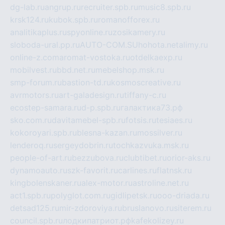
dg-lab.ru
angrup.ru
recruiter.spb.ru
music8.spb.ru
krsk124.ru
kubok.spb.ru
romanofforex.ru
analitikaplus.ru
spyonline.ru
zosikamery.ru
sloboda-ural.pp.ru
AUTO-COM.SU
hohota.net
alimy.ru
online-z.com
aromat-vostoka.ru
otdelkaexp.ru
mobilvest.ru
bbd.net.ru
mebelshop.msk.ru
smp-forum.ru
bastion-td.ru
kosmoscreative.ru
avrmotors.ru
art-galadesign.ru
tiffany-c.ru
ecostep-samara.ru
d-p.spb.ru
галактика73.рф
sko.com.ru
davitamebel-spb.ru
fotsis.ru
tesiaes.ru
kokoroyari.spb.ru
blesna-kazan.ru
mossilver.ru
lenderoq.ru
sergeydobrin.ru
tochkazvuka.msk.ru
people-of-art.ru
bezzubova.ru
clubtibet.ru
orior-aks.ru
dynamoauto.ru
szk-favorit.ru
carlines.ru
flatnsk.ru
kingbolenskaner.ru
alex-motor.ru
astroline.net.ru
act1.spb.ru
polyglot.com.ru
gidlipetsk.ru
ooo-driada.ru
detsad125.ru
mir-zdoroviya.ru
bruslanovo.ru
siterem.ru
council.spb.ru
лодкипатриот.рф
kafekolizey.ru