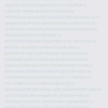
algoritm-sistema.ru
godflesh.ru
ru-industria.ru
zebra-tlt.ru
okna-proficom.ru
erynok.ru
onlinekinospace.ru
startupstudio-fefu.ru
zarges-ru.ru
gegenjustizunrecht.ru
autobalashov.ru
utrovortu.ru
spiski-firm.ru
elara-m.ru
kinomusorka.ru
mkcslava.ru
2bets.ru
vintovoykompressor.ru
birminghamvsfulham.ru
sarmat-komp.ru
pioneeri.ru
amadis-chocolate.ru
shkurki-karakulya.ru
kanotiforet.spb.ru
tutmassage.ru
ecolog.org.ru
praga.spb.ru
falcorussia.ru
autodoctorservis.ru
kamertondom.spb.ru
net-life.net.ru
avto-vozim.ru
sakhcamera.ru
alliance-electro.spb.ru
stroyavt.ru
controlweb1.ru
tdsak74.ru
kinzozo-ru.ru
kvotka.ru
iron-snab.ru
costa-bella.ru
eugrus.pp.ru
associaciya39.ru
primexpo.spb.ru
bezmorchin.ru
ia2.ru
cpt21.ru
ispecspb.ru
regahost.ru
kolosok-elita.ru
tae-kwon.ru
consrio.com.ru
insiam.ru
avegainfo.ru
archery161.ru
bigencyclica.ru
vlast16.ru
korru.net