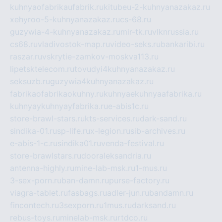
kuhnyaofabrikaufabrik.ru
kitubeu-2-kuhnyanazakaz.ru
xehyroo-5-kuhnyanazakaz.ru
cs-68.ru
guzywia-4-kuhnyanazakaz.ru
mir-tk.ru
vlknrussia.ru
cs68.ru
vladivostok-map.ru
video-seks.ru
bankaribi.ru
raszar.ru
vskrytie-zamkov-moskva113.ru
lipetsktelecom.ru
tovudyi4kuhnyanazakaz.ru
seksuzb.ru
guzywia4kuhnyanazakaz.ru
fabrikaofabrikaokuhny.ru
kuhnyaekuhnyaafabrika.ru
kuhnyaykuhnyayfabrika.ru
e-abis1c.ru
store-brawl-stars.ru
kts-services.ru
dark-sand.ru
sindika-01.ru
sp-life.ru
x-legion.ru
sib-archives.ru
e-abis-1-c.ru
sindika01.ru
venda-festival.ru
store-brawlstars.ru
dooraleksandria.ru
antenna-highly.ru
mine-lab-msk.ru
1-mus.ru
3-sex-porn.ru
ban-damn.ru
purse-factory.ru
viagra-tablet.ru
fasbags.ru
adler-jun.ru
bandamn.ru
fincontech.ru
3sexporn.ru
1mus.ru
darksand.ru
rebus-toys.ru
minelab-msk.ru
rtdco.ru