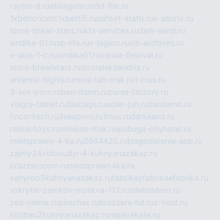
raytor-d.ru
atillagunn.ru
3d-file.ru
1xbeticricetc1xbetti5.ru
uafoot-statti.ru
e-abis1c.ru
store-brawl-stars.ru
kts-services.ru
dark-sand.ru
sindika-01.ru
sp-life.ru
x-legion.ru
sib-archives.ru
e-abis-1-c.ru
sindika01.ru
venda-festival.ru
store-brawlstars.ru
dooraleksandria.ru
antenna-highly.ru
mine-lab-msk.ru
1-mus.ru
3-sex-porn.ru
ban-damn.ru
purse-factory.ru
viagra-tablet.ru
fasbags.ru
adler-jun.ru
bandamn.ru
fincontech.ru
3sexporn.ru
1mus.ru
darksand.ru
rebus-toys.ru
minelab-msk.ru
alabuga-cityhotel.ru
medsprawo-4-ka.ru
2864420.ru
blagodarenie-spb.ru
zajmy24.ru
tovudyi-4-kuhnyanazakaz.ru
brazzerscom.ru
medsprawo4ka.ru
xehyroo5kuhnyanazakaz.ru
fabrikayfabrikaefabrika.ru
vskrytie-zamkov-moskva-113.ru
biletnadom.ru
zed-online.ru
pimchax.ru
brazzers-hd.ru
z-host.ru
kitubeu2kuhnyanazakaz.ru
naperekate.ru