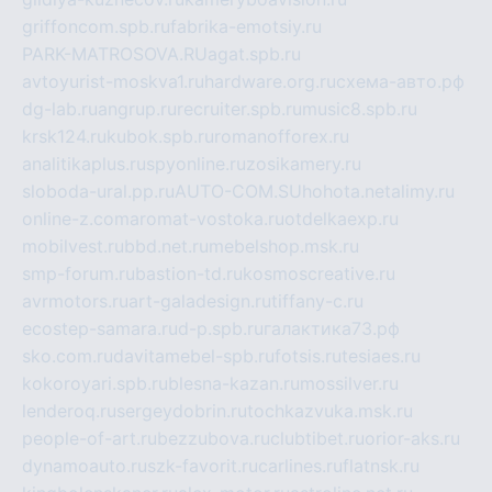
griffoncom.spb.ru
fabrika-emotsiy.ru
PARK-MATROSOVA.RU
agat.spb.ru
avtoyurist-moskva1.ru
hardware.org.ru
схема-авто.рф
dg-lab.ru
angrup.ru
recruiter.spb.ru
music8.spb.ru
krsk124.ru
kubok.spb.ru
romanofforex.ru
analitikaplus.ru
spyonline.ru
zosikamery.ru
sloboda-ural.pp.ru
AUTO-COM.SU
hohota.net
alimy.ru
online-z.com
aromat-vostoka.ru
otdelkaexp.ru
mobilvest.ru
bbd.net.ru
mebelshop.msk.ru
smp-forum.ru
bastion-td.ru
kosmoscreative.ru
avrmotors.ru
art-galadesign.ru
tiffany-c.ru
ecostep-samara.ru
d-p.spb.ru
галактика73.рф
sko.com.ru
davitamebel-spb.ru
fotsis.ru
tesiaes.ru
kokoroyari.spb.ru
blesna-kazan.ru
mossilver.ru
lenderoq.ru
sergeydobrin.ru
tochkazvuka.msk.ru
people-of-art.ru
bezzubova.ru
clubtibet.ru
orior-aks.ru
dynamoauto.ru
szk-favorit.ru
carlines.ru
flatnsk.ru