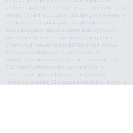
kingbolenskaner.ru
alex-motor.ru
astroline.net.ru
act1.spb.ru
polyglot.com.ru
gidlipetsk.ru
ooo-driada.ru
detsad125.ru
mir-zdoroviya.ru
bruslanovo.ru
siterem.ru
council.spb.ru
лодкипатриот.рф
kafekolizey.ru
iclub.net.ru
gazon-easy.ru
sugarepilekb.ru
grinox.ru
pylesostineco.ru
msts-ozarenie.ru
kameryjooan.ru
artemovskij.ru
dopler.spb.ru
aid70.ru
metall-perm.ru
ndm.msk.ru
ratingzooshop.ru
apiaccess.ru
globalautotrade.info
bezverhovskoe.ru
drsschool.ru
ZOOSMART.SPB.RU
dalakony.ru
medikijob.ru
remontt.spb.ru
photostudia.spb.ru
myragon.ru
terramia.ru
academy62.ru
gardengallereya.ru
rti.com.ru
artem-news.ru
biserinca.ru
krasnodarkurort.com
imshowtv.ru
mebel-v-tule.ru
mobtopik.ru
pcsecurity.net.ru
tool-sib.ru
multimetrunit.ru
sp-tour.ru
fan-cs.ru
santeh-russia.ru
symbian9.net.ru
DSHAIR.RU
tmmotors.spb.ru
xjocuricopii.com
musavtomat.msk.ru
obustrojdom.ru
sovetcik.ru
ybaranovskaya.ru