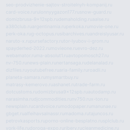
seo-prodvizhenie-sajtov-stroitelnyh-kompanij.ru
card-voice.ru
rulonnyygazon177.ru
snow-guard.ru
domizbrusa-9x12spb.ru
demaholding.ru
aalse.ru
a380club.ru
argentinamia.ru
perkoka.ru
movie-one.ru
perk-oka.ru
g-octopus.ru
sibarchives.ru
andreislyusar.ru
naruto-x.ru
pursefactory.ru
tor-lyubov-i-grom.ru
spayderhed-2022.ru
movieone.ru
evro-dez.ru
webamator.ru
ma-absolut1.ru
avtopomosch27.ru
nv-750.ru
news-plain.ru
nertansaga.ru
delanalad.ru
dizfiles.ru
youtubefree.ru
aria-family.ru
roadli.ru
planeta-samara.ru
mysmartbuy.ru
matrasy-kemerovo.ru
ashanet.ru
trade-farm.ru
dotcustoms.ru
domizbrusa9x12spb.ru
autodamp.ru
narasimha.ru
djcommodities.ru
nv750.ru
x-ton.ru
newsplain.ru
cardvoice.ru
modopaper.ru
manunae.ru
gbget.ru
alfeihavsalnassr.ru
madoma.ru
tajuncos.ru
petrovkasports.ru
porno-online-besplatno.ru
splclub.ru
york-life.ru
doroga-expo.ru
ribery.ru
cleanmedicine.ru