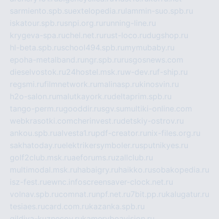
sarmiento.spb.su
extelopedia.ru
lammin-suo.spb.ru
iskatour.spb.ru
snpi.org.ru
running-line.ru
krygeva-spa.ru
chel.net.ru
rust-loco.ru
dugshop.ru
hl-beta.spb.ru
school494.spb.ru
mymubaby.ru
epoha-metalband.ru
ngr.spb.ru
rusgosnews.com
dieselvostok.ru
24hostel.msk.ru
w-dev.ru
f-ship.ru
regsmi.ru
filmnetwork.ru
malinasp.ru
kinosvin.ru
h2o-salon.ru
malutkayork.ru
deltaprim.spb.ru
tango-perm.ru
gooddir.ru
sgv.su
multiki-online.com
webkrasotki.com
cherinvest.ru
detskiy-ostrov.ru
ankou.spb.ru
alvesta1.ru
pdf-creator.ru
nix-files.org.ru
sakhatoday.ru
elektrikersymboler.ru
sputnikyes.ru
golf2club.msk.ru
aeforums.ru
zallclub.ru
multimodal.msk.ru
habaigry.ru
haikko.ru
sobakopedia.ru
isz-fest.ru
ewnc.info
screensaver-clock.net.ru
volnav.spb.ru
comnat.ru
npf.net.ru
7bit.pp.ru
kalugatur.ru
tesiaes.ru
card.com.ru
kazanka.spb.ru
gildiya-kuznecov.ru
kameryboavision.ru