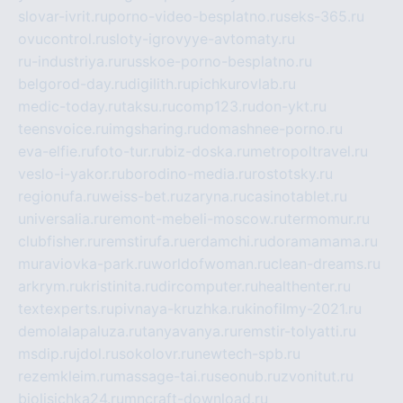
slovar-ivrit.ru
porno-video-besplatno.ru
seks-365.ru
ovucontrol.ru
sloty-igrovyye-avtomaty.ru
ru-industriya.ru
russkoe-porno-besplatno.ru
belgorod-day.ru
digilith.ru
pichkurovlab.ru
medic-today.ru
taksu.ru
comp123.ru
don-ykt.ru
teensvoice.ru
imgsharing.ru
domashnee-porno.ru
eva-elfie.ru
foto-tur.ru
biz-doska.ru
metropoltravel.ru
veslo-i-yakor.ru
borodino-media.ru
rostotsky.ru
regionufa.ru
weiss-bet.ru
zaryna.ru
casinotablet.ru
universalia.ru
remont-mebeli-moscow.ru
termomur.ru
clubfisher.ru
remstirufa.ru
erdamchi.ru
doramamama.ru
muraviovka-park.ru
worldofwoman.ru
clean-dreams.ru
arkrym.ru
kristinita.ru
dircomputer.ru
healthenter.ru
textexperts.ru
pivnaya-kruzhka.ru
kinofilmy-2021.ru
demolalapaluza.ru
tanyavanya.ru
remstir-tolyatti.ru
msdip.ru
jdol.ru
sokolovr.ru
newtech-spb.ru
rezemkleim.ru
massage-tai.ru
seonub.ru
zvonitut.ru
biolisichka24.ru
mncraft-download.ru