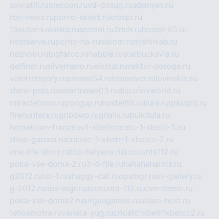
sovratili.ru
olecoon.ru
vd-dosug.ru
adonyev.ru
rbc-news.ru
porno-skvirt.ru
krospr.ru
13autor-kolonka.ru
sormol.ru
2rich.ru
hostel-65.ru
hostserve.ru
porno-na-russkom.ru
mishinlab.ru
neznobi.ru
bigfatcc.ru
habble.ru
starbucksvia.ru
delfinet.ru
silvernano.ru
elestal.ru
vektor-doroga.ru
velotrenajery.ru
pronso54.ru
lenasever.ru
lovinskix.ru
show-pets.ru
smartnews03.ru
discofoxworld.ru
miraclecoon.ru
pongup.ru
hostel65.ru
liura.ru
glasspb.ru
firehunters.ru
gribowo.ru
gnalis.ru
bulkitula.ru
hometown-france.ru
1-xbeticricetc-1-xbetti-5.ru
shop-garena.ru
cricetc-1-xbetr-1-xbetcc-2.ru
one-life-story.ru
top-halyava.ru
accounts112.ru
poka-vse-doma-2.ru
3-d-file.ru
hahahaharms.ru
g2012.ru
tst-1.ru
shaggy-cat.ru
opsmgr.ru
ev-gallery.ru
g-2012.ru
ops-mgr.ru
accounts-112.ru
csm-demo.ru
poka-vse-doma2.ru
airgungames.ru
allseo-host.ru
tehosmotre.ru
varieta-yug.ru
cricetc1xbetr1xbetcc2.ru