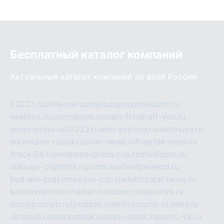
Бесплатный каталог компаний
Актуальный каталог компаний по всей России
03223.ru
ufille.ru
krasotata.ru
prazdnikdushi.ru
veetbox.ru
cinemapost.ru
ciam-fr.ru
kraft-you.ru
mega-press.ru
03223.ru
web-explore.ru
rastenuya.ru
eurovision-russia.ru
strah-news.ru
freeride-team.ru
itrack-24.ru
sexshopexpress.ru
autostudiopro.ru
alabuga-cityhotel.ru
pornv.ru
atlantpereezd.ru
bud-em-znakomye.ru
a-cdc.ru
elektrostal-news.ru
korolevremont-market.ru
budem-znakomye.ru
oooagrosnab.ru
fpodaso.ru
emfire.ru
pro-otdelky.ru
ukrasotki.ru
seksuzbek.ru
seks-uzbek.ru
porno-vk.ru