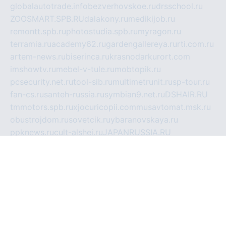
globalautotrade.info
bezverhovskoe.ru
drsschool.ru
ZOOSMART.SPB.RU
dalakony.ru
medikijob.ru
remontt.spb.ru
photostudia.spb.ru
myragon.ru
terramia.ru
academy62.ru
gardengallereya.ru
rti.com.ru
artem-news.ru
biserinca.ru
krasnodarkurort.com
imshowtv.ru
mebel-v-tule.ru
mobtopik.ru
pcsecurity.net.ru
tool-sib.ru
multimetrunit.ru
sp-tour.ru
fan-cs.ru
santeh-russia.ru
symbian9.net.ru
DSHAIR.RU
tmmotors.spb.ru
xjocuricopii.com
musavtomat.msk.ru
obustrojdom.ru
sovetcik.ru
ybaranovskaya.ru
ppknews.ru
cult-alshei.ru
JAPANRUSSIA.RU
proekciyamebel.ru
imper-finans.ru
rim.org.ru
glamourai.ru
brassminus.ru
zabor-pro.ru
ftn.pp.ru
dorogoe58.ru
laimengpacker.ru
kuzova-zapchasti.ru
sageerp.ru
taxodrom.ru
dsrazvitie.ru
hardcity.net.ru
ratinghomegames.ru
topservice25.ru
gubernyan.ru
gtglasslined.ru
ii4.ru
tssport.spb.ru
andorra24.com
blackwallstreet.ru
oboimos.ru
optim-doors.com.ru