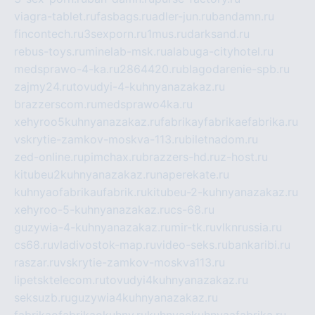
viagra-tablet.ru
fasbags.ru
adler-jun.ru
bandamn.ru
fincontech.ru
3sexporn.ru
1mus.ru
darksand.ru
rebus-toys.ru
minelab-msk.ru
alabuga-cityhotel.ru
medsprawo-4-ka.ru
2864420.ru
blagodarenie-spb.ru
zajmy24.ru
tovudyi-4-kuhnyanazakaz.ru
brazzerscom.ru
medsprawo4ka.ru
xehyroo5kuhnyanazakaz.ru
fabrikayfabrikaefabrika.ru
vskrytie-zamkov-moskva-113.ru
biletnadom.ru
zed-online.ru
pimchax.ru
brazzers-hd.ru
z-host.ru
kitubeu2kuhnyanazakaz.ru
naperekate.ru
kuhnyaofabrikaufabrik.ru
kitubeu-2-kuhnyanazakaz.ru
xehyroo-5-kuhnyanazakaz.ru
cs-68.ru
guzywia-4-kuhnyanazakaz.ru
mir-tk.ru
vlknrussia.ru
cs68.ru
vladivostok-map.ru
video-seks.ru
bankaribi.ru
raszar.ru
vskrytie-zamkov-moskva113.ru
lipetsktelecom.ru
tovudyi4kuhnyanazakaz.ru
seksuzb.ru
guzywia4kuhnyanazakaz.ru
fabrikaofabrikaokuhny.ru
kuhnyaekuhnyaafabrika.ru