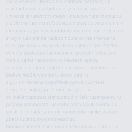
veslo-i-yakor.ru
borodino-media.ru
rostotsky.ru
regionufa.ru
weiss-bet.ru
zaryna.ru
casinotablet.ru
universalia.ru
remont-mebeli-moscow.ru
termomur.ru
clubfisher.ru
remstirufa.ru
erdamchi.ru
doramamama.ru
muraviovka-park.ru
worldofwoman.ru
clean-dreams.ru
arkrym.ru
kristinita.ru
dircomputer.ru
healthenter.ru
textexperts.ru
pivnaya-kruzhka.ru
kinofilmy-2021.ru
demolalapaluza.ru
tanyavanya.ru
remstir-tolyatti.ru
msdip.ru
jdol.ru
sokolovr.ru
newtech-spb.ru
rezemkleim.ru
massage-tai.ru
seonub.ru
zvonitut.ru
biolisichka24.ru
mncraft-download.ru
algoritm-sistema.ru
godflesh.ru
ru-industria.ru
zebra-tlt.ru
okna-proficom.ru
erynok.ru
onlinekinospace.ru
startupstudio-fefu.ru
zarges-ru.ru
gegenjustizunrecht.ru
autobalashov.ru
utrovortu.ru
spiski-firm.ru
elara-m.ru
kinomusorka.ru
mkcslava.ru
2bets.ru
vintovoykompressor.ru
birminghamvsfulham.ru
sarmat-komp.ru
pioneeri.ru