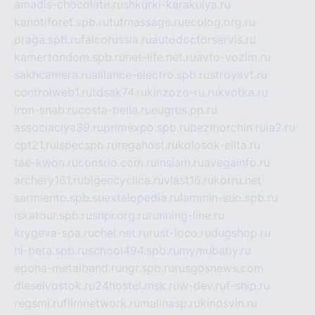
amadis-chocolate.ru
shkurki-karakulya.ru
kanotiforet.spb.ru
tutmassage.ru
ecolog.org.ru
praga.spb.ru
falcorussia.ru
autodoctorservis.ru
kamertondom.spb.ru
net-life.net.ru
avto-vozim.ru
sakhcamera.ru
alliance-electro.spb.ru
stroyavt.ru
controlweb1.ru
tdsak74.ru
kinzozo-ru.ru
kvotka.ru
iron-snab.ru
costa-bella.ru
eugrus.pp.ru
associaciya39.ru
primexpo.spb.ru
bezmorchin.ru
ia2.ru
cpt21.ru
ispecspb.ru
regahost.ru
kolosok-elita.ru
tae-kwon.ru
consrio.com.ru
insiam.ru
avegainfo.ru
archery161.ru
bigencyclica.ru
vlast16.ru
korru.net
sarmiento.spb.su
extelopedia.ru
lammin-suo.spb.ru
iskatour.spb.ru
snpi.org.ru
running-line.ru
krygeva-spa.ru
chel.net.ru
rust-loco.ru
dugshop.ru
hl-beta.spb.ru
school494.spb.ru
mymubaby.ru
epoha-metalband.ru
ngr.spb.ru
rusgosnews.com
dieselvostok.ru
24hostel.msk.ru
w-dev.ru
f-ship.ru
regsmi.ru
filmnetwork.ru
malinasp.ru
kinosvin.ru