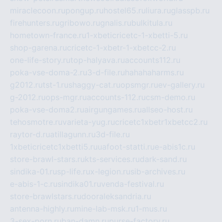
miraclecoon.ru
pongup.ru
hostel65.ru
liura.ru
glasspb.ru
firehunters.ru
gribowo.ru
gnalis.ru
bulkitula.ru
hometown-france.ru
1-xbeticricetc-1-xbetti-5.ru
shop-garena.ru
cricetc-1-xbetr-1-xbetcc-2.ru
one-life-story.ru
top-halyava.ru
accounts112.ru
poka-vse-doma-2.ru
3-d-file.ru
hahahaharms.ru
g2012.ru
tst-1.ru
shaggy-cat.ru
opsmgr.ru
ev-gallery.ru
g-2012.ru
ops-mgr.ru
accounts-112.ru
csm-demo.ru
poka-vse-doma2.ru
airgungames.ru
allseo-host.ru
tehosmotre.ru
varieta-yug.ru
cricetc1xbetr1xbetcc2.ru
raytor-d.ru
atillagunn.ru
3d-file.ru
1xbeticricetc1xbetti5.ru
uafoot-statti.ru
e-abis1c.ru
store-brawl-stars.ru
kts-services.ru
dark-sand.ru
sindika-01.ru
sp-life.ru
x-legion.ru
sib-archives.ru
e-abis-1-c.ru
sindika01.ru
venda-festival.ru
store-brawlstars.ru
dooraleksandria.ru
antenna-highly.ru
mine-lab-msk.ru
1-mus.ru
3-sex-porn.ru
ban-damn.ru
purse-factory.ru