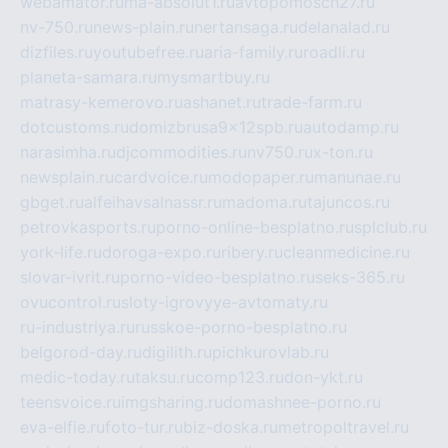
webamator.ru
ma-absolut1.ru
avtopomosch27.ru
nv-750.ru
news-plain.ru
nertansaga.ru
delanalad.ru
dizfiles.ru
youtubefree.ru
aria-family.ru
roadli.ru
planeta-samara.ru
mysmartbuy.ru
matrasy-kemerovo.ru
ashanet.ru
trade-farm.ru
dotcustoms.ru
domizbrusa9x12spb.ru
autodamp.ru
narasimha.ru
djcommodities.ru
nv750.ru
x-ton.ru
newsplain.ru
cardvoice.ru
modopaper.ru
manunae.ru
gbget.ru
alfeihavsalnassr.ru
madoma.ru
tajuncos.ru
petrovkasports.ru
porno-online-besplatno.ru
splclub.ru
york-life.ru
doroga-expo.ru
ribery.ru
cleanmedicine.ru
slovar-ivrit.ru
porno-video-besplatno.ru
seks-365.ru
ovucontrol.ru
sloty-igrovyye-avtomaty.ru
ru-industriya.ru
russkoe-porno-besplatno.ru
belgorod-day.ru
digilith.ru
pichkurovlab.ru
medic-today.ru
taksu.ru
comp123.ru
don-ykt.ru
teensvoice.ru
imgsharing.ru
domashnee-porno.ru
eva-elfie.ru
foto-tur.ru
biz-doska.ru
metropoltravel.ru