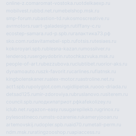
online-z.com
aromat-vostoka.ru
otdelkaexp.ru
mobilvest.ru
bbd.net.ru
mebelshop.msk.ru
smp-forum.ru
bastion-td.ru
kosmoscreative.ru
avrmotors.ru
art-galadesign.ru
tiffany-c.ru
ecostep-samara.ru
d-p.spb.ru
галактика73.рф
sko.com.ru
davitamebel-spb.ru
fotsis.ru
tesiaes.ru
kokoroyari.spb.ru
blesna-kazan.ru
mossilver.ru
lenderoq.ru
sergeydobrin.ru
tochkazvuka.msk.ru
people-of-art.ru
bezzubova.ru
clubtibet.ru
orior-aks.ru
dynamoauto.ru
szk-favorit.ru
carlines.ru
flatnsk.ru
kingbolenskaner.ru
alex-motor.ru
astroline.net.ru
act1.spb.ru
polyglot.com.ru
gidlipetsk.ru
ooo-driada.ru
detsad125.ru
mir-zdoroviya.ru
bruslanovo.ru
siterem.ru
council.spb.ru
лодкипатриот.рф
kafekolizey.ru
iclub.net.ru
gazon-easy.ru
sugarepilekb.ru
grinox.ru
pylesostineco.ru
msts-ozarenie.ru
kameryjooan.ru
artemovskij.ru
dopler.spb.ru
aid70.ru
metall-perm.ru
ndm.msk.ru
ratingzooshop.ru
apiaccess.ru