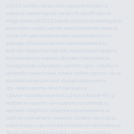
03223.ru
ufille.ru
krasotata.ru
prazdnikdushi.ru
veetbox.ru
cinemapost.ru
ciam-fr.ru
kraft-you.ru
mega-press.ru
03223.ru
web-explore.ru
rastenuya.ru
eurovision-russia.ru
strah-news.ru
freeride-team.ru
itrack-24.ru
sexshopexpress.ru
autostudiopro.ru
alabuga-cityhotel.ru
pornv.ru
atlantpereezd.ru
bud-em-znakomye.ru
a-cdc.ru
elektrostal-news.ru
korolevremont-market.ru
budem-znakomye.ru
oooagrosnab.ru
fpodaso.ru
emfire.ru
pro-otdelky.ru
ukrasotki.ru
seksuzbek.ru
seks-uzbek.ru
porno-vk.ru
sovratili.ru
olecoon.ru
vd-dosug.ru
adonyev.ru
rbc-news.ru
porno-skvirt.ru
krospr.ru
13autor-kolonka.ru
sormol.ru
2rich.ru
hostel-65.ru
hostserve.ru
porno-na-russkom.ru
mishinlab.ru
neznobi.ru
bigfatcc.ru
habble.ru
starbucksvia.ru
delfinet.ru
silvernano.ru
elestal.ru
vektor-doroga.ru
velotrenajery.ru
pronso54.ru
lenasever.ru
lovinskix.ru
show-pets.ru
smartnews03.ru
discofoxworld.ru