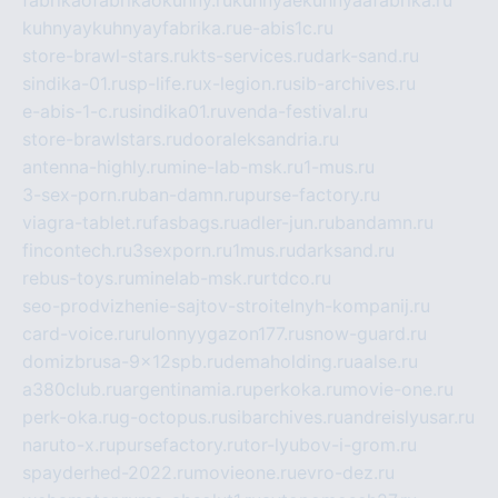
kuhnyaykuhnyayfabrika.ru
e-abis1c.ru
store-brawl-stars.ru
kts-services.ru
dark-sand.ru
sindika-01.ru
sp-life.ru
x-legion.ru
sib-archives.ru
e-abis-1-c.ru
sindika01.ru
venda-festival.ru
store-brawlstars.ru
dooraleksandria.ru
antenna-highly.ru
mine-lab-msk.ru
1-mus.ru
3-sex-porn.ru
ban-damn.ru
purse-factory.ru
viagra-tablet.ru
fasbags.ru
adler-jun.ru
bandamn.ru
fincontech.ru
3sexporn.ru
1mus.ru
darksand.ru
rebus-toys.ru
minelab-msk.ru
rtdco.ru
seo-prodvizhenie-sajtov-stroitelnyh-kompanij.ru
card-voice.ru
rulonnyygazon177.ru
snow-guard.ru
domizbrusa-9x12spb.ru
demaholding.ru
aalse.ru
a380club.ru
argentinamia.ru
perkoka.ru
movie-one.ru
perk-oka.ru
g-octopus.ru
sibarchives.ru
andreislyusar.ru
naruto-x.ru
pursefactory.ru
tor-lyubov-i-grom.ru
spayderhed-2022.ru
movieone.ru
evro-dez.ru