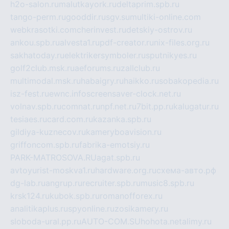
h2o-salon.ru
malutkayork.ru
deltaprim.spb.ru
tango-perm.ru
gooddir.ru
sgv.su
multiki-online.com
webkrasotki.com
cherinvest.ru
detskiy-ostrov.ru
ankou.spb.ru
alvesta1.ru
pdf-creator.ru
nix-files.org.ru
sakhatoday.ru
elektrikersymboler.ru
sputnikyes.ru
golf2club.msk.ru
aeforums.ru
zallclub.ru
multimodal.msk.ru
habaigry.ru
haikko.ru
sobakopedia.ru
isz-fest.ru
ewnc.info
screensaver-clock.net.ru
volnav.spb.ru
comnat.ru
npf.net.ru
7bit.pp.ru
kalugatur.ru
tesiaes.ru
card.com.ru
kazanka.spb.ru
gildiya-kuznecov.ru
kameryboavision.ru
griffoncom.spb.ru
fabrika-emotsiy.ru
PARK-MATROSOVA.RU
agat.spb.ru
avtoyurist-moskva1.ru
hardware.org.ru
схема-авто.рф
dg-lab.ru
angrup.ru
recruiter.spb.ru
music8.spb.ru
krsk124.ru
kubok.spb.ru
romanofforex.ru
analitikaplus.ru
spyonline.ru
zosikamery.ru
sloboda-ural.pp.ru
AUTO-COM.SU
hohota.net
alimy.ru