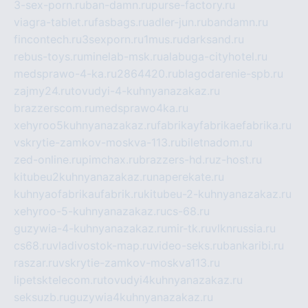
3-sex-porn.ru
ban-damn.ru
purse-factory.ru
viagra-tablet.ru
fasbags.ru
adler-jun.ru
bandamn.ru
fincontech.ru
3sexporn.ru
1mus.ru
darksand.ru
rebus-toys.ru
minelab-msk.ru
alabuga-cityhotel.ru
medsprawo-4-ka.ru
2864420.ru
blagodarenie-spb.ru
zajmy24.ru
tovudyi-4-kuhnyanazakaz.ru
brazzerscom.ru
medsprawo4ka.ru
xehyroo5kuhnyanazakaz.ru
fabrikayfabrikaefabrika.ru
vskrytie-zamkov-moskva-113.ru
biletnadom.ru
zed-online.ru
pimchax.ru
brazzers-hd.ru
z-host.ru
kitubeu2kuhnyanazakaz.ru
naperekate.ru
kuhnyaofabrikaufabrik.ru
kitubeu-2-kuhnyanazakaz.ru
xehyroo-5-kuhnyanazakaz.ru
cs-68.ru
guzywia-4-kuhnyanazakaz.ru
mir-tk.ru
vlknrussia.ru
cs68.ru
vladivostok-map.ru
video-seks.ru
bankaribi.ru
raszar.ru
vskrytie-zamkov-moskva113.ru
lipetsktelecom.ru
tovudyi4kuhnyanazakaz.ru
seksuzb.ru
guzywia4kuhnyanazakaz.ru