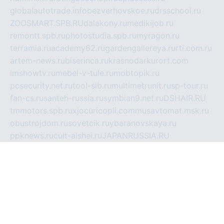
globalautotrade.info
bezverhovskoe.ru
drsschool.ru
ZOOSMART.SPB.RU
dalakony.ru
medikijob.ru
remontt.spb.ru
photostudia.spb.ru
myragon.ru
terramia.ru
academy62.ru
gardengallereya.ru
rti.com.ru
artem-news.ru
biserinca.ru
krasnodarkurort.com
imshowtv.ru
mebel-v-tule.ru
mobtopik.ru
pcsecurity.net.ru
tool-sib.ru
multimetrunit.ru
sp-tour.ru
fan-cs.ru
santeh-russia.ru
symbian9.net.ru
DSHAIR.RU
tmmotors.spb.ru
xjocuricopii.com
musavtomat.msk.ru
obustrojdom.ru
sovetcik.ru
ybaranovskaya.ru
ppknews.ru
cult-alshei.ru
JAPANRUSSIA.RU
proekciyamebel.ru
imper-finans.ru
rim.org.ru
glamourai.ru
brassminus.ru
zabor-pro.ru
ftn.pp.ru
dorogoe58.ru
laimengpacker.ru
kuzova-zapchasti.ru
sageerp.ru
taxodrom.ru
dsrazvitie.ru
hardcity.net.ru
ratinghomegames.ru
topservice25.ru
gubernyan.ru
gtglasslined.ru
ii4.ru
tssport.spb.ru
andorra24.com
blackwallstreet.ru
oboimos.ru
optim-doors.com.ru