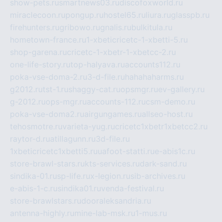
show-pets.ru
smartnews03.ru
discofoxworld.ru
miraclecoon.ru
pongup.ru
hostel65.ru
liura.ru
glasspb.ru
firehunters.ru
gribowo.ru
gnalis.ru
bulkitula.ru
hometown-france.ru
1-xbeticricetc-1-xbetti-5.ru
shop-garena.ru
cricetc-1-xbetr-1-xbetcc-2.ru
one-life-story.ru
top-halyava.ru
accounts112.ru
poka-vse-doma-2.ru
3-d-file.ru
hahahaharms.ru
g2012.ru
tst-1.ru
shaggy-cat.ru
opsmgr.ru
ev-gallery.ru
g-2012.ru
ops-mgr.ru
accounts-112.ru
csm-demo.ru
poka-vse-doma2.ru
airgungames.ru
allseo-host.ru
tehosmotre.ru
varieta-yug.ru
cricetc1xbetr1xbetcc2.ru
raytor-d.ru
atillagunn.ru
3d-file.ru
1xbeticricetc1xbetti5.ru
uafoot-statti.ru
e-abis1c.ru
store-brawl-stars.ru
kts-services.ru
dark-sand.ru
sindika-01.ru
sp-life.ru
x-legion.ru
sib-archives.ru
e-abis-1-c.ru
sindika01.ru
venda-festival.ru
store-brawlstars.ru
dooraleksandria.ru
antenna-highly.ru
mine-lab-msk.ru
1-mus.ru