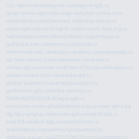
h2o-salon.ru
malutkayork.ru
deltaprim.spb.ru
tango-perm.ru
gooddir.ru
sgv.su
multiki-online.com
webkrasotki.com
cherinvest.ru
detskiy-ostrov.ru
ankou.spb.ru
alvesta1.ru
pdf-creator.ru
nix-files.org.ru
sakhatoday.ru
elektrikersymboler.ru
sputnikyes.ru
golf2club.msk.ru
aeforums.ru
zallclub.ru
multimodal.msk.ru
habaigry.ru
haikko.ru
sobakopedia.ru
isz-fest.ru
ewnc.info
screensaver-clock.net.ru
volnav.spb.ru
comnat.ru
npf.net.ru
7bit.pp.ru
kalugatur.ru
tesiaes.ru
card.com.ru
kazanka.spb.ru
gildiya-kuznecov.ru
kameryboavision.ru
griffoncom.spb.ru
fabrika-emotsiy.ru
PARK-MATROSOVA.RU
agat.spb.ru
avtoyurist-moskva1.ru
hardware.org.ru
схема-авто.рф
dg-lab.ru
angrup.ru
recruiter.spb.ru
music8.spb.ru
krsk124.ru
kubok.spb.ru
romanofforex.ru
analitikaplus.ru
spyonline.ru
zosikamery.ru
sloboda-ural.pp.ru
AUTO-COM.SU
hohota.net
alimy.ru