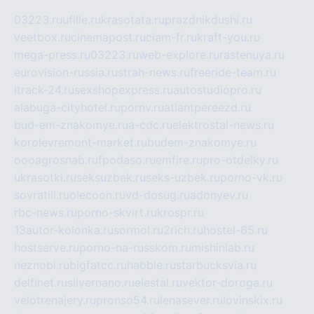
03223.ru
ufille.ru
krasotata.ru
prazdnikdushi.ru
veetbox.ru
cinemapost.ru
ciam-fr.ru
kraft-you.ru
mega-press.ru
03223.ru
web-explore.ru
rastenuya.ru
eurovision-russia.ru
strah-news.ru
freeride-team.ru
itrack-24.ru
sexshopexpress.ru
autostudiopro.ru
alabuga-cityhotel.ru
pornv.ru
atlantpereezd.ru
bud-em-znakomye.ru
a-cdc.ru
elektrostal-news.ru
korolevremont-market.ru
budem-znakomye.ru
oooagrosnab.ru
fpodaso.ru
emfire.ru
pro-otdelky.ru
ukrasotki.ru
seksuzbek.ru
seks-uzbek.ru
porno-vk.ru
sovratili.ru
olecoon.ru
vd-dosug.ru
adonyev.ru
rbc-news.ru
porno-skvirt.ru
krospr.ru
13autor-kolonka.ru
sormol.ru
2rich.ru
hostel-65.ru
hostserve.ru
porno-na-russkom.ru
mishinlab.ru
neznobi.ru
bigfatcc.ru
habble.ru
starbucksvia.ru
delfinet.ru
silvernano.ru
elestal.ru
vektor-doroga.ru
velotrenajery.ru
pronso54.ru
lenasever.ru
lovinskix.ru