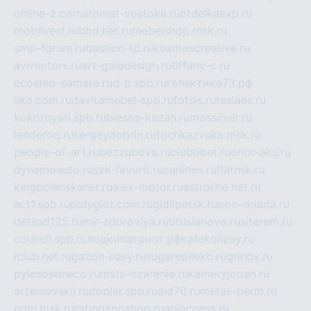
online-z.com
aromat-vostoka.ru
otdelkaexp.ru
mobilvest.ru
bbd.net.ru
mebelshop.msk.ru
smp-forum.ru
bastion-td.ru
kosmoscreative.ru
avrmotors.ru
art-galadesign.ru
tiffany-c.ru
ecostep-samara.ru
d-p.spb.ru
галактика73.рф
sko.com.ru
davitamebel-spb.ru
fotsis.ru
tesiaes.ru
kokoroyari.spb.ru
blesna-kazan.ru
mossilver.ru
lenderoq.ru
sergeydobrin.ru
tochkazvuka.msk.ru
people-of-art.ru
bezzubova.ru
clubtibet.ru
orior-aks.ru
dynamoauto.ru
szk-favorit.ru
carlines.ru
flatnsk.ru
kingbolenskaner.ru
alex-motor.ru
astroline.net.ru
act1.spb.ru
polyglot.com.ru
gidlipetsk.ru
ooo-driada.ru
detsad125.ru
mir-zdoroviya.ru
bruslanovo.ru
siterem.ru
council.spb.ru
лодкипатриот.рф
kafekolizey.ru
iclub.net.ru
gazon-easy.ru
sugarepilekb.ru
grinox.ru
pylesostineco.ru
msts-ozarenie.ru
kameryjooan.ru
artemovskij.ru
dopler.spb.ru
aid70.ru
metall-perm.ru
ndm.msk.ru
ratingzooshop.ru
apiaccess.ru