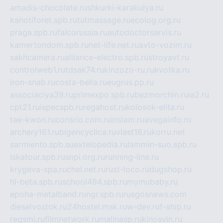
amadis-chocolate.ru
shkurki-karakulya.ru
kanotiforet.spb.ru
tutmassage.ru
ecolog.org.ru
praga.spb.ru
falcorussia.ru
autodoctorservis.ru
kamertondom.spb.ru
net-life.net.ru
avto-vozim.ru
sakhcamera.ru
alliance-electro.spb.ru
stroyavt.ru
controlweb1.ru
tdsak74.ru
kinzozo-ru.ru
kvotka.ru
iron-snab.ru
costa-bella.ru
eugrus.pp.ru
associaciya39.ru
primexpo.spb.ru
bezmorchin.ru
ia2.ru
cpt21.ru
ispecspb.ru
regahost.ru
kolosok-elita.ru
tae-kwon.ru
consrio.com.ru
insiam.ru
avegainfo.ru
archery161.ru
bigencyclica.ru
vlast16.ru
korru.net
sarmiento.spb.su
extelopedia.ru
lammin-suo.spb.ru
iskatour.spb.ru
snpi.org.ru
running-line.ru
krygeva-spa.ru
chel.net.ru
rust-loco.ru
dugshop.ru
hl-beta.spb.ru
school494.spb.ru
mymubaby.ru
epoha-metalband.ru
ngr.spb.ru
rusgosnews.com
dieselvostok.ru
24hostel.msk.ru
w-dev.ru
f-ship.ru
regsmi.ru
filmnetwork.ru
malinasp.ru
kinosvin.ru