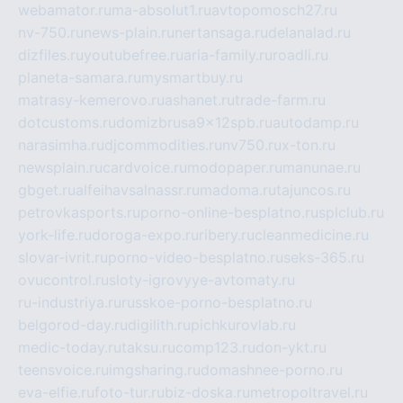
webamator.ru
ma-absolut1.ru
avtopomosch27.ru
nv-750.ru
news-plain.ru
nertansaga.ru
delanalad.ru
dizfiles.ru
youtubefree.ru
aria-family.ru
roadli.ru
planeta-samara.ru
mysmartbuy.ru
matrasy-kemerovo.ru
ashanet.ru
trade-farm.ru
dotcustoms.ru
domizbrusa9x12spb.ru
autodamp.ru
narasimha.ru
djcommodities.ru
nv750.ru
x-ton.ru
newsplain.ru
cardvoice.ru
modopaper.ru
manunae.ru
gbget.ru
alfeihavsalnassr.ru
madoma.ru
tajuncos.ru
petrovkasports.ru
porno-online-besplatno.ru
splclub.ru
york-life.ru
doroga-expo.ru
ribery.ru
cleanmedicine.ru
slovar-ivrit.ru
porno-video-besplatno.ru
seks-365.ru
ovucontrol.ru
sloty-igrovyye-avtomaty.ru
ru-industriya.ru
russkoe-porno-besplatno.ru
belgorod-day.ru
digilith.ru
pichkurovlab.ru
medic-today.ru
taksu.ru
comp123.ru
don-ykt.ru
teensvoice.ru
imgsharing.ru
domashnee-porno.ru
eva-elfie.ru
foto-tur.ru
biz-doska.ru
metropoltravel.ru