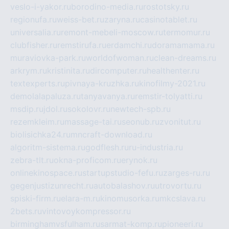
veslo-i-yakor.ru
borodino-media.ru
rostotsky.ru
regionufa.ru
weiss-bet.ru
zaryna.ru
casinotablet.ru
universalia.ru
remont-mebeli-moscow.ru
termomur.ru
clubfisher.ru
remstirufa.ru
erdamchi.ru
doramamama.ru
muraviovka-park.ru
worldofwoman.ru
clean-dreams.ru
arkrym.ru
kristinita.ru
dircomputer.ru
healthenter.ru
textexperts.ru
pivnaya-kruzhka.ru
kinofilmy-2021.ru
demolalapaluza.ru
tanyavanya.ru
remstir-tolyatti.ru
msdip.ru
jdol.ru
sokolovr.ru
newtech-spb.ru
rezemkleim.ru
massage-tai.ru
seonub.ru
zvonitut.ru
biolisichka24.ru
mncraft-download.ru
algoritm-sistema.ru
godflesh.ru
ru-industria.ru
zebra-tlt.ru
okna-proficom.ru
erynok.ru
onlinekinospace.ru
startupstudio-fefu.ru
zarges-ru.ru
gegenjustizunrecht.ru
autobalashov.ru
utrovortu.ru
spiski-firm.ru
elara-m.ru
kinomusorka.ru
mkcslava.ru
2bets.ru
vintovoykompressor.ru
birminghamvsfulham.ru
sarmat-komp.ru
pioneeri.ru