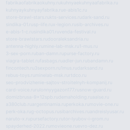
fabrikaofabrikaokuhny.ru
kuhnyaekuhnyaafabrika.ru
kuhnyaykuhnyayfabrika.ru
e-abis1c.ru
store-brawl-stars.ru
kts-services.ru
dark-sand.ru
sindika-01.ru
sp-life.ru
x-legion.ru
sib-archives.ru
e-abis-1-c.ru
sindika01.ru
venda-festival.ru
store-brawlstars.ru
dooraleksandria.ru
antenna-highly.ru
mine-lab-msk.ru
1-mus.ru
3-sex-porn.ru
ban-damn.ru
purse-factory.ru
viagra-tablet.ru
fasbags.ru
adler-jun.ru
bandamn.ru
fincontech.ru
3sexporn.ru
1mus.ru
darksand.ru
rebus-toys.ru
minelab-msk.ru
rtdco.ru
seo-prodvizhenie-sajtov-stroitelnyh-kompanij.ru
card-voice.ru
rulonnyygazon177.ru
snow-guard.ru
domizbrusa-9x12spb.ru
demaholding.ru
aalse.ru
a380club.ru
argentinamia.ru
perkoka.ru
movie-one.ru
perk-oka.ru
g-octopus.ru
sibarchives.ru
andreislyusar.ru
naruto-x.ru
pursefactory.ru
tor-lyubov-i-grom.ru
spayderhed-2022.ru
movieone.ru
evro-dez.ru