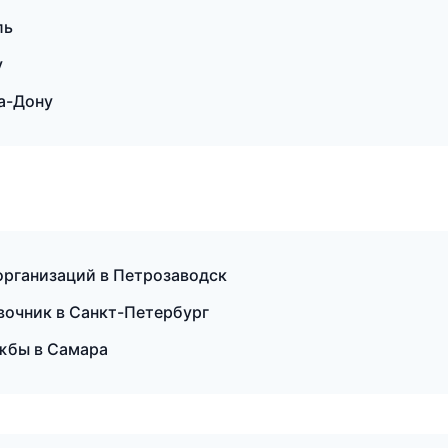
ль
у
а-Дону
организаций в Петрозаводск
авочник в Санкт-Петербург
ужбы в Самара