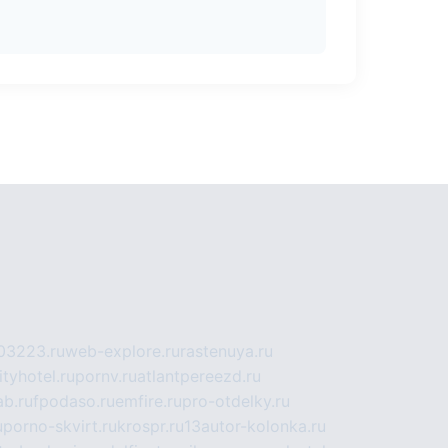
03223.ru
web-explore.ru
rastenuya.ru
tyhotel.ru
pornv.ru
atlantpereezd.ru
b.ru
fpodaso.ru
emfire.ru
pro-otdelky.ru
u
porno-skvirt.ru
krospr.ru
13autor-kolonka.ru