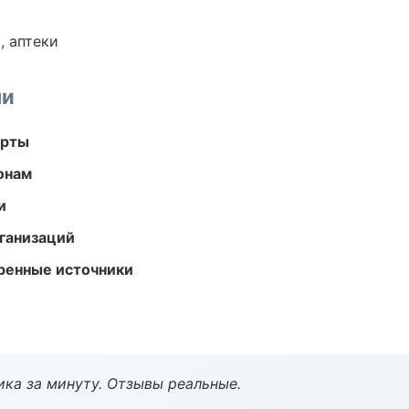
, аптеки
ми
арты
онам
и
ганизаций
еренные источники
ка за минуту. Отзывы реальные.