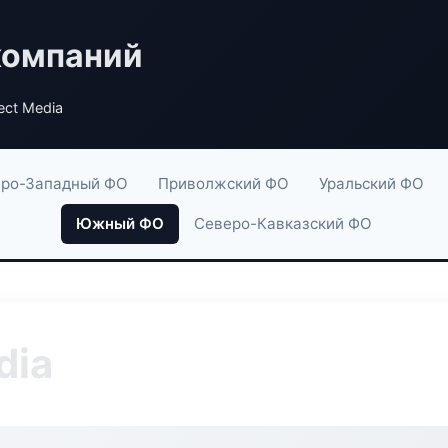
компаний
ect Media
ро-Западный ФО
Приволжский ФО
Уральский ФО
Южный ФО
Северо-Кавказский ФО
dia