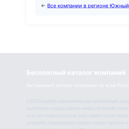
←
Все компании в регионе Южный
Бесплатный каталог компаний
Актуальный каталог компаний по всей Рос
03223.ru
ufille.ru
krasotata.ru
prazdnikdushi.ru
v
eurovision-russia.ru
strah-news.ru
freeride-team
bud-em-znakomye.ru
a-cdc.ru
elektrostal-news.
ukrasotki.ru
seksuzbek.ru
seks-uzbek.ru
porno-v