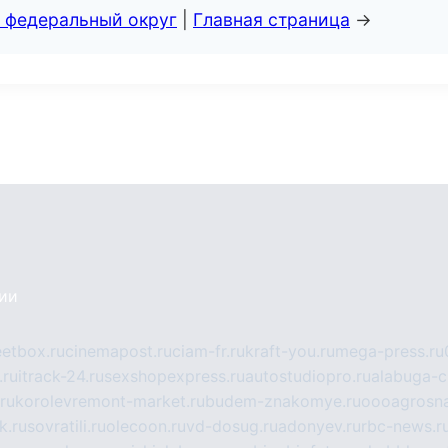
 федеральный округ
|
Главная страница
→
сии
eetbox.ru
cinemapost.ru
ciam-fr.ru
kraft-you.ru
mega-press.ru
.ru
itrack-24.ru
sexshopexpress.ru
autostudiopro.ru
alabuga-ci
ru
korolevremont-market.ru
budem-znakomye.ru
oooagrosna
k.ru
sovratili.ru
olecoon.ru
vd-dosug.ru
adonyev.ru
rbc-news.r