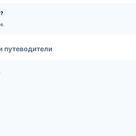
е?
е.
и путеводители
г