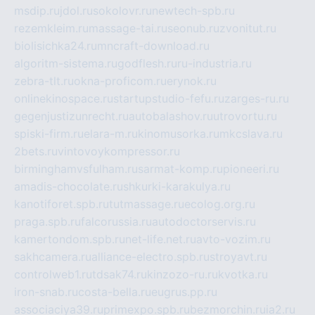
msdip.ru
jdol.ru
sokolovr.ru
newtech-spb.ru
rezemkleim.ru
massage-tai.ru
seonub.ru
zvonitut.ru
biolisichka24.ru
mncraft-download.ru
algoritm-sistema.ru
godflesh.ru
ru-industria.ru
zebra-tlt.ru
okna-proficom.ru
erynok.ru
onlinekinospace.ru
startupstudio-fefu.ru
zarges-ru.ru
gegenjustizunrecht.ru
autobalashov.ru
utrovortu.ru
spiski-firm.ru
elara-m.ru
kinomusorka.ru
mkcslava.ru
2bets.ru
vintovoykompressor.ru
birminghamvsfulham.ru
sarmat-komp.ru
pioneeri.ru
amadis-chocolate.ru
shkurki-karakulya.ru
kanotiforet.spb.ru
tutmassage.ru
ecolog.org.ru
praga.spb.ru
falcorussia.ru
autodoctorservis.ru
kamertondom.spb.ru
net-life.net.ru
avto-vozim.ru
sakhcamera.ru
alliance-electro.spb.ru
stroyavt.ru
controlweb1.ru
tdsak74.ru
kinzozo-ru.ru
kvotka.ru
iron-snab.ru
costa-bella.ru
eugrus.pp.ru
associaciya39.ru
primexpo.spb.ru
bezmorchin.ru
ia2.ru