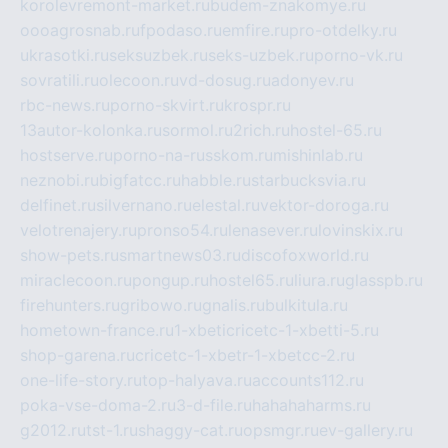
korolevremont-market.ru
budem-znakomye.ru
oooagrosnab.ru
fpodaso.ru
emfire.ru
pro-otdelky.ru
ukrasotki.ru
seksuzbek.ru
seks-uzbek.ru
porno-vk.ru
sovratili.ru
olecoon.ru
vd-dosug.ru
adonyev.ru
rbc-news.ru
porno-skvirt.ru
krospr.ru
13autor-kolonka.ru
sormol.ru
2rich.ru
hostel-65.ru
hostserve.ru
porno-na-russkom.ru
mishinlab.ru
neznobi.ru
bigfatcc.ru
habble.ru
starbucksvia.ru
delfinet.ru
silvernano.ru
elestal.ru
vektor-doroga.ru
velotrenajery.ru
pronso54.ru
lenasever.ru
lovinskix.ru
show-pets.ru
smartnews03.ru
discofoxworld.ru
miraclecoon.ru
pongup.ru
hostel65.ru
liura.ru
glasspb.ru
firehunters.ru
gribowo.ru
gnalis.ru
bulkitula.ru
hometown-france.ru
1-xbeticricetc-1-xbetti-5.ru
shop-garena.ru
cricetc-1-xbetr-1-xbetcc-2.ru
one-life-story.ru
top-halyava.ru
accounts112.ru
poka-vse-doma-2.ru
3-d-file.ru
hahahaharms.ru
g2012.ru
tst-1.ru
shaggy-cat.ru
opsmgr.ru
ev-gallery.ru