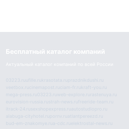
Бесплатный каталог компаний
Актуальный каталог компаний по всей России
03223.ru
ufille.ru
krasotata.ru
prazdnikdushi.ru
veetbox.ru
cinemapost.ru
ciam-fr.ru
kraft-you.ru
mega-press.ru
03223.ru
web-explore.ru
rastenuya.ru
eurovision-russia.ru
strah-news.ru
freeride-team.ru
itrack-24.ru
sexshopexpress.ru
autostudiopro.ru
alabuga-cityhotel.ru
pornv.ru
atlantpereezd.ru
bud-em-znakomye.ru
a-cdc.ru
elektrostal-news.ru