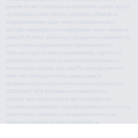
people-of-art.ru
bezzubova.ru
clubtibet.ru
orior-aks.ru
dynamoauto.ru
szk-favorit.ru
carlines.ru
flatnsk.ru
kingbolenskaner.ru
alex-motor.ru
astroline.net.ru
act1.spb.ru
polyglot.com.ru
gidlipetsk.ru
ooo-driada.ru
detsad125.ru
mir-zdoroviya.ru
bruslanovo.ru
siterem.ru
council.spb.ru
лодкипатриот.рф
kafekolizey.ru
iclub.net.ru
gazon-easy.ru
sugarepilekb.ru
grinox.ru
pylesostineco.ru
msts-ozarenie.ru
kameryjooan.ru
artemovskij.ru
dopler.spb.ru
aid70.ru
metall-perm.ru
ndm.msk.ru
ratingzooshop.ru
apiaccess.ru
globalautotrade.info
bezverhovskoe.ru
drsschool.ru
ZOOSMART.SPB.RU
dalakony.ru
medikijob.ru
remontt.spb.ru
photostudia.spb.ru
myragon.ru
terramia.ru
academy62.ru
gardengallereya.ru
rti.com.ru
artem-news.ru
biserinca.ru
krasnodarkurort.com
imshowtv.ru
mebel-v-tule.ru
mobtopik.ru
pcsecurity.net.ru
tool-sib.ru
multimetrunit.ru
sp-tour.ru
fan-cs.ru
santeh-russia.ru
symbian9.net.ru
DSHAIR.RU