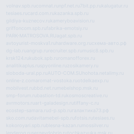
volnav.spb.ru
comnat.ru
npf.net.ru
7bit.pp.ru
kalugatur.ru
tesiaes.ru
card.com.ru
kazanka.spb.ru
gildiya-kuznecov.ru
kameryboavision.ru
griffoncom.spb.ru
fabrika-emotsiy.ru
PARK-MATROSOVA.RU
agat.spb.ru
avtoyurist-moskva1.ru
hardware.org.ru
схема-авто.рф
dg-lab.ru
angrup.ru
recruiter.spb.ru
music8.spb.ru
krsk124.ru
kubok.spb.ru
romanofforex.ru
analitikaplus.ru
spyonline.ru
zosikamery.ru
sloboda-ural.pp.ru
AUTO-COM.SU
hohota.net
alimy.ru
online-z.com
aromat-vostoka.ru
otdelkaexp.ru
mobilvest.ru
bbd.net.ru
mebelshop.msk.ru
smp-forum.ru
bastion-td.ru
kosmoscreative.ru
avrmotors.ru
art-galadesign.ru
tiffany-c.ru
ecostep-samara.ru
d-p.spb.ru
галактика73.рф
sko.com.ru
davitamebel-spb.ru
fotsis.ru
tesiaes.ru
kokoroyari.spb.ru
blesna-kazan.ru
mossilver.ru
lenderoq.ru
sergeydobrin.ru
tochkazvuka.msk.ru