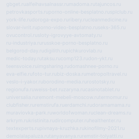
gbget.ru
alfeihavsalnassr.ru
madoma.ru
tajuncos.ru
petrovkasports.ru
porno-online-besplatno.ru
splclub.ru
york-life.ru
doroga-expo.ru
ribery.ru
cleanmedicine.ru
slovar-ivrit.ru
porno-video-besplatno.ru
seks-365.ru
ovucontrol.ru
sloty-igrovyye-avtomaty.ru
ru-industriya.ru
russkoe-porno-besplatno.ru
belgorod-day.ru
digilith.ru
pichkurovlab.ru
medic-today.ru
taksu.ru
comp123.ru
don-ykt.ru
teensvoice.ru
imgsharing.ru
domashnee-porno.ru
eva-elfie.ru
foto-tur.ru
biz-doska.ru
metropoltravel.ru
veslo-i-yakor.ru
borodino-media.ru
rostotsky.ru
regionufa.ru
weiss-bet.ru
zaryna.ru
casinotablet.ru
universalia.ru
remont-mebeli-moscow.ru
termomur.ru
clubfisher.ru
remstirufa.ru
erdamchi.ru
doramamama.ru
muraviovka-park.ru
worldofwoman.ru
clean-dreams.ru
arkrym.ru
kristinita.ru
dircomputer.ru
healthenter.ru
textexperts.ru
pivnaya-kruzhka.ru
kinofilmy-2021.ru
demolalapaluza.ru
tanyavanya.ru
remstir-tolyatti.ru