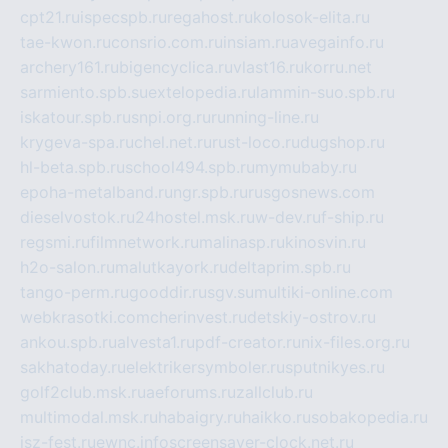
cpt21.ru
ispecspb.ru
regahost.ru
kolosok-elita.ru
tae-kwon.ru
consrio.com.ru
insiam.ru
avegainfo.ru
archery161.ru
bigencyclica.ru
vlast16.ru
korru.net
sarmiento.spb.su
extelopedia.ru
lammin-suo.spb.ru
iskatour.spb.ru
snpi.org.ru
running-line.ru
krygeva-spa.ru
chel.net.ru
rust-loco.ru
dugshop.ru
hl-beta.spb.ru
school494.spb.ru
mymubaby.ru
epoha-metalband.ru
ngr.spb.ru
rusgosnews.com
dieselvostok.ru
24hostel.msk.ru
w-dev.ru
f-ship.ru
regsmi.ru
filmnetwork.ru
malinasp.ru
kinosvin.ru
h2o-salon.ru
malutkayork.ru
deltaprim.spb.ru
tango-perm.ru
gooddir.ru
sgv.su
multiki-online.com
webkrasotki.com
cherinvest.ru
detskiy-ostrov.ru
ankou.spb.ru
alvesta1.ru
pdf-creator.ru
nix-files.org.ru
sakhatoday.ru
elektrikersymboler.ru
sputnikyes.ru
golf2club.msk.ru
aeforums.ru
zallclub.ru
multimodal.msk.ru
habaigry.ru
haikko.ru
sobakopedia.ru
isz-fest.ru
ewnc.info
screensaver-clock.net.ru