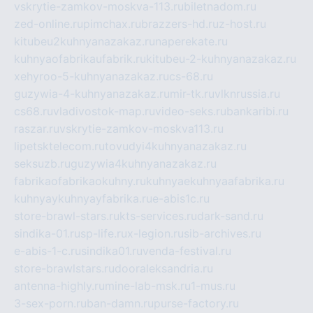
vskrytie-zamkov-moskva-113.ru
biletnadom.ru
zed-online.ru
pimchax.ru
brazzers-hd.ru
z-host.ru
kitubeu2kuhnyanazakaz.ru
naperekate.ru
kuhnyaofabrikaufabrik.ru
kitubeu-2-kuhnyanazakaz.ru
xehyroo-5-kuhnyanazakaz.ru
cs-68.ru
guzywia-4-kuhnyanazakaz.ru
mir-tk.ru
vlknrussia.ru
cs68.ru
vladivostok-map.ru
video-seks.ru
bankaribi.ru
raszar.ru
vskrytie-zamkov-moskva113.ru
lipetsktelecom.ru
tovudyi4kuhnyanazakaz.ru
seksuzb.ru
guzywia4kuhnyanazakaz.ru
fabrikaofabrikaokuhny.ru
kuhnyaekuhnyaafabrika.ru
kuhnyaykuhnyayfabrika.ru
e-abis1c.ru
store-brawl-stars.ru
kts-services.ru
dark-sand.ru
sindika-01.ru
sp-life.ru
x-legion.ru
sib-archives.ru
e-abis-1-c.ru
sindika01.ru
venda-festival.ru
store-brawlstars.ru
dooraleksandria.ru
antenna-highly.ru
mine-lab-msk.ru
1-mus.ru
3-sex-porn.ru
ban-damn.ru
purse-factory.ru