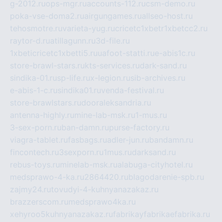
g-2012.ru
ops-mgr.ru
accounts-112.ru
csm-demo.ru
poka-vse-doma2.ru
airgungames.ru
allseo-host.ru
tehosmotre.ru
varieta-yug.ru
cricetc1xbetr1xbetcc2.ru
raytor-d.ru
atillagunn.ru
3d-file.ru
1xbeticricetc1xbetti5.ru
uafoot-statti.ru
e-abis1c.ru
store-brawl-stars.ru
kts-services.ru
dark-sand.ru
sindika-01.ru
sp-life.ru
x-legion.ru
sib-archives.ru
e-abis-1-c.ru
sindika01.ru
venda-festival.ru
store-brawlstars.ru
dooraleksandria.ru
antenna-highly.ru
mine-lab-msk.ru
1-mus.ru
3-sex-porn.ru
ban-damn.ru
purse-factory.ru
viagra-tablet.ru
fasbags.ru
adler-jun.ru
bandamn.ru
fincontech.ru
3sexporn.ru
1mus.ru
darksand.ru
rebus-toys.ru
minelab-msk.ru
alabuga-cityhotel.ru
medsprawo-4-ka.ru
2864420.ru
blagodarenie-spb.ru
zajmy24.ru
tovudyi-4-kuhnyanazakaz.ru
brazzerscom.ru
medsprawo4ka.ru
xehyroo5kuhnyanazakaz.ru
fabrikayfabrikaefabrika.ru