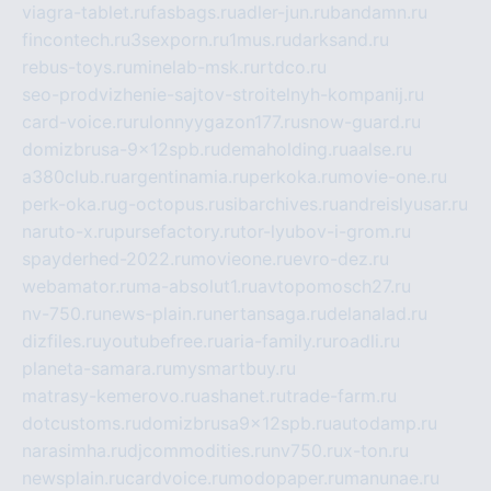
viagra-tablet.ru
fasbags.ru
adler-jun.ru
bandamn.ru
fincontech.ru
3sexporn.ru
1mus.ru
darksand.ru
rebus-toys.ru
minelab-msk.ru
rtdco.ru
seo-prodvizhenie-sajtov-stroitelnyh-kompanij.ru
card-voice.ru
rulonnyygazon177.ru
snow-guard.ru
domizbrusa-9x12spb.ru
demaholding.ru
aalse.ru
a380club.ru
argentinamia.ru
perkoka.ru
movie-one.ru
perk-oka.ru
g-octopus.ru
sibarchives.ru
andreislyusar.ru
naruto-x.ru
pursefactory.ru
tor-lyubov-i-grom.ru
spayderhed-2022.ru
movieone.ru
evro-dez.ru
webamator.ru
ma-absolut1.ru
avtopomosch27.ru
nv-750.ru
news-plain.ru
nertansaga.ru
delanalad.ru
dizfiles.ru
youtubefree.ru
aria-family.ru
roadli.ru
planeta-samara.ru
mysmartbuy.ru
matrasy-kemerovo.ru
ashanet.ru
trade-farm.ru
dotcustoms.ru
domizbrusa9x12spb.ru
autodamp.ru
narasimha.ru
djcommodities.ru
nv750.ru
x-ton.ru
newsplain.ru
cardvoice.ru
modopaper.ru
manunae.ru