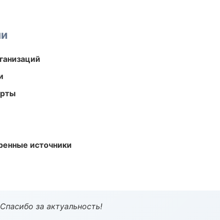
ми
ганизаций
и
арты
еренные источники
 Спасибо за актуальность!