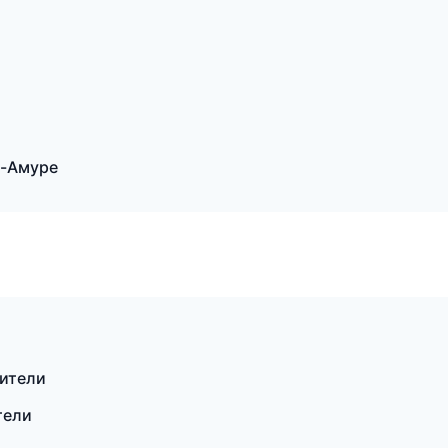
а-Амуре
дители
тели