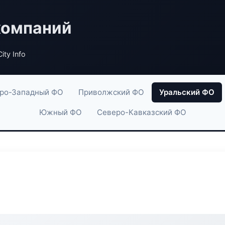
компаний
ity Info
ро-Западный ФО
Приволжский ФО
Уральский ФО
Южный ФО
Северо-Кавказский ФО