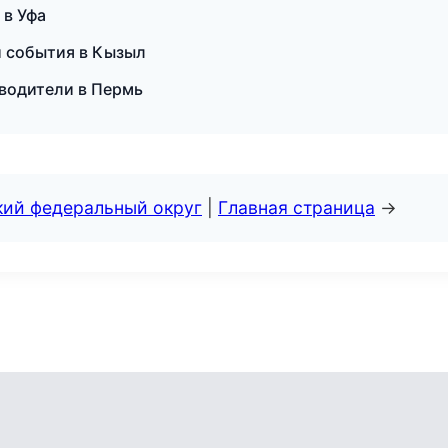
 в Уфа
 и события в Кызыл
еводители в Пермь
кий федеральный округ
|
Главная страница
→