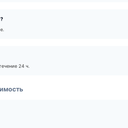
е?
е.
течение 24 ч.
имость