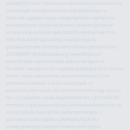
detsad125.ru
mir-zdoroviya.ru
bruslanovo.ru
siterem.ru
council.spb.ru
лодкипатриот.рф
kafekolizey.ru
iclub.net.ru
gazon-easy.ru
sugarepilekb.ru
grinox.ru
pylesostineco.ru
msts-ozarenie.ru
kameryjooan.ru
artemovskij.ru
dopler.spb.ru
aid70.ru
metall-perm.ru
ndm.msk.ru
ratingzooshop.ru
apiaccess.ru
globalautotrade.info
bezverhovskoe.ru
drsschool.ru
ZOOSMART.SPB.RU
dalakony.ru
medikijob.ru
remontt.spb.ru
photostudia.spb.ru
myragon.ru
terramia.ru
academy62.ru
gardengallereya.ru
rti.com.ru
artem-news.ru
biserinca.ru
krasnodarkurort.com
imshowtv.ru
mebel-v-tule.ru
mobtopik.ru
pcsecurity.net.ru
tool-sib.ru
multimetrunit.ru
sp-tour.ru
fan-cs.ru
santeh-russia.ru
symbian9.net.ru
DSHAIR.RU
tmmotors.spb.ru
xjocuricopii.com
musavtomat.msk.ru
obustrojdom.ru
sovetcik.ru
ybaranovskaya.ru
ppknews.ru
cult-alshei.ru
JAPANRUSSIA.RU
proekciyamebel.ru
imper-finans.ru
rim.org.ru