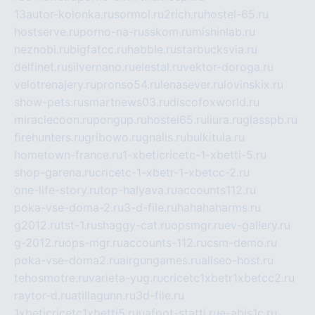
13autor-kolonka.ru
sormol.ru
2rich.ru
hostel-65.ru
hostserve.ru
porno-na-russkom.ru
mishinlab.ru
neznobi.ru
bigfatcc.ru
habble.ru
starbucksvia.ru
delfinet.ru
silvernano.ru
elestal.ru
vektor-doroga.ru
velotrenajery.ru
pronso54.ru
lenasever.ru
lovinskix.ru
show-pets.ru
smartnews03.ru
discofoxworld.ru
miraclecoon.ru
pongup.ru
hostel65.ru
liura.ru
glasspb.ru
firehunters.ru
gribowo.ru
gnalis.ru
bulkitula.ru
hometown-france.ru
1-xbeticricetc-1-xbetti-5.ru
shop-garena.ru
cricetc-1-xbetr-1-xbetcc-2.ru
one-life-story.ru
top-halyava.ru
accounts112.ru
poka-vse-doma-2.ru
3-d-file.ru
hahahaharms.ru
g2012.ru
tst-1.ru
shaggy-cat.ru
opsmgr.ru
ev-gallery.ru
g-2012.ru
ops-mgr.ru
accounts-112.ru
csm-demo.ru
poka-vse-doma2.ru
airgungames.ru
allseo-host.ru
tehosmotre.ru
varieta-yug.ru
cricetc1xbetr1xbetcc2.ru
raytor-d.ru
atillagunn.ru
3d-file.ru
1xbeticricetc1xbetti5.ru
uafoot-statti.ru
e-abis1c.ru