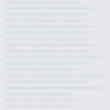
iskatour.spb.ru
snpi.org.ru
running-line.ru
krygeva-spa.ru
chel.net.ru
rust-loco.ru
dugshop.ru
hl-beta.spb.ru
school494.spb.ru
mymubaby.ru
epoha-metalband.ru
ngr.spb.ru
rusgosnews.com
dieselvostok.ru
24hostel.msk.ru
w-dev.ru
f-ship.ru
regsmi.ru
filmnetwork.ru
malinasp.ru
kinosvin.ru
h2o-salon.ru
malutkayork.ru
deltaprim.spb.ru
tango-perm.ru
gooddir.ru
sgv.su
multiki-online.com
webkrasotki.com
cherinvest.ru
detskiy-ostrov.ru
ankou.spb.ru
alvesta1.ru
pdf-creator.ru
nix-files.org.ru
sakhatoday.ru
elektrikersymboler.ru
sputnikyes.ru
golf2club.msk.ru
aeforums.ru
zallclub.ru
multimodal.msk.ru
habaigry.ru
haikko.ru
sobakopedia.ru
isz-fest.ru
ewnc.info
screensaver-clock.net.ru
volnav.spb.ru
comnat.ru
npf.net.ru
7bit.pp.ru
kalugatur.ru
tesiaes.ru
card.com.ru
kazanka.spb.ru
gildiya-kuznecov.ru
kameryboavision.ru
griffoncom.spb.ru
fabrika-emotsiy.ru