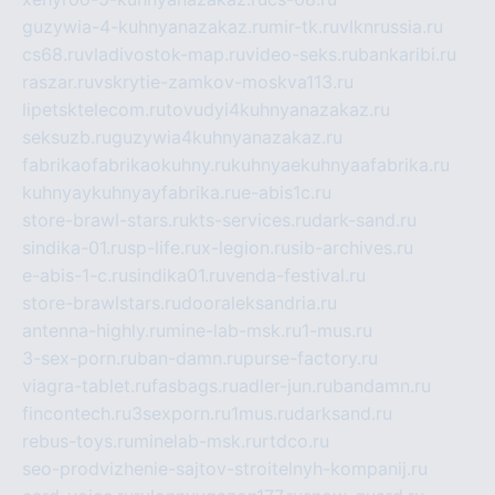
guzywia-4-kuhnyanazakaz.ru
mir-tk.ru
vlknrussia.ru
cs68.ru
vladivostok-map.ru
video-seks.ru
bankaribi.ru
raszar.ru
vskrytie-zamkov-moskva113.ru
lipetsktelecom.ru
tovudyi4kuhnyanazakaz.ru
seksuzb.ru
guzywia4kuhnyanazakaz.ru
fabrikaofabrikaokuhny.ru
kuhnyaekuhnyaafabrika.ru
kuhnyaykuhnyayfabrika.ru
e-abis1c.ru
store-brawl-stars.ru
kts-services.ru
dark-sand.ru
sindika-01.ru
sp-life.ru
x-legion.ru
sib-archives.ru
e-abis-1-c.ru
sindika01.ru
venda-festival.ru
store-brawlstars.ru
dooraleksandria.ru
antenna-highly.ru
mine-lab-msk.ru
1-mus.ru
3-sex-porn.ru
ban-damn.ru
purse-factory.ru
viagra-tablet.ru
fasbags.ru
adler-jun.ru
bandamn.ru
fincontech.ru
3sexporn.ru
1mus.ru
darksand.ru
rebus-toys.ru
minelab-msk.ru
rtdco.ru
seo-prodvizhenie-sajtov-stroitelnyh-kompanij.ru