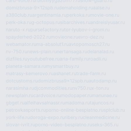
card-voice.ru
rulonnyygazon177.ru
snow-guard.ru
domizbrusa-9x12spb.ru
demaholding.ru
aalse.ru
a380club.ru
argentinamia.ru
perkoka.ru
movie-one.ru
perk-oka.ru
g-octopus.ru
sibarchives.ru
andreislyusar.ru
naruto-x.ru
pursefactory.ru
tor-lyubov-i-grom.ru
spayderhed-2022.ru
movieone.ru
evro-dez.ru
webamator.ru
ma-absolut1.ru
avtopomosch27.ru
nv-750.ru
news-plain.ru
nertansaga.ru
delanalad.ru
dizfiles.ru
youtubefree.ru
aria-family.ru
roadli.ru
planeta-samara.ru
mysmartbuy.ru
matrasy-kemerovo.ru
ashanet.ru
trade-farm.ru
dotcustoms.ru
domizbrusa9x12spb.ru
autodamp.ru
narasimha.ru
djcommodities.ru
nv750.ru
x-ton.ru
newsplain.ru
cardvoice.ru
modopaper.ru
manunae.ru
gbget.ru
alfeihavsalnassr.ru
madoma.ru
tajuncos.ru
petrovkasports.ru
porno-online-besplatno.ru
splclub.ru
york-life.ru
doroga-expo.ru
ribery.ru
cleanmedicine.ru
slovar-ivrit.ru
porno-video-besplatno.ru
seks-365.ru