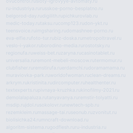
ovucontrol.ru
sloty-igrovyye-avtomaty.ru
ru-industriya.ru
russkoe-porno-besplatno.ru
belgorod-day.ru
digilith.ru
pichkurovlab.ru
medic-today.ru
taksu.ru
comp123.ru
don-ykt.ru
teensvoice.ru
imgsharing.ru
domashnee-porno.ru
eva-elfie.ru
foto-tur.ru
biz-doska.ru
metropoltravel.ru
veslo-i-yakor.ru
borodino-media.ru
rostotsky.ru
regionufa.ru
weiss-bet.ru
zaryna.ru
casinotablet.ru
universalia.ru
remont-mebeli-moscow.ru
termomur.ru
clubfisher.ru
remstirufa.ru
erdamchi.ru
doramamama.ru
muraviovka-park.ru
worldofwoman.ru
clean-dreams.ru
arkrym.ru
kristinita.ru
dircomputer.ru
healthenter.ru
textexperts.ru
pivnaya-kruzhka.ru
kinofilmy-2021.ru
demolalapaluza.ru
tanyavanya.ru
remstir-tolyatti.ru
msdip.ru
jdol.ru
sokolovr.ru
newtech-spb.ru
rezemkleim.ru
massage-tai.ru
seonub.ru
zvonitut.ru
biolisichka24.ru
mncraft-download.ru
algoritm-sistema.ru
godflesh.ru
ru-industria.ru