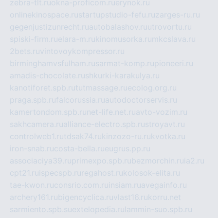
zebra-tlt.ru
okna-proficom.ru
erynok.ru
onlinekinospace.ru
startupstudio-fefu.ru
zarges-ru.ru
gegenjustizunrecht.ru
autobalashov.ru
utrovortu.ru
spiski-firm.ru
elara-m.ru
kinomusorka.ru
mkcslava.ru
2bets.ru
vintovoykompressor.ru
birminghamvsfulham.ru
sarmat-komp.ru
pioneeri.ru
amadis-chocolate.ru
shkurki-karakulya.ru
kanotiforet.spb.ru
tutmassage.ru
ecolog.org.ru
praga.spb.ru
falcorussia.ru
autodoctorservis.ru
kamertondom.spb.ru
net-life.net.ru
avto-vozim.ru
sakhcamera.ru
alliance-electro.spb.ru
stroyavt.ru
controlweb1.ru
tdsak74.ru
kinzozo-ru.ru
kvotka.ru
iron-snab.ru
costa-bella.ru
eugrus.pp.ru
associaciya39.ru
primexpo.spb.ru
bezmorchin.ru
ia2.ru
cpt21.ru
ispecspb.ru
regahost.ru
kolosok-elita.ru
tae-kwon.ru
consrio.com.ru
insiam.ru
avegainfo.ru
archery161.ru
bigencyclica.ru
vlast16.ru
korru.net
sarmiento.spb.su
extelopedia.ru
lammin-suo.spb.ru