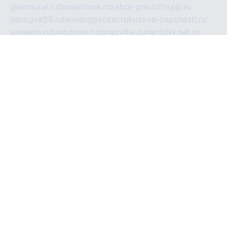
glamourai.ru
brassminus.ru
zabor-pro.ru
ftn.pp.ru
dorogoe58.ru
laimengpacker.ru
kuzova-zapchasti.ru
sageerp.ru
taxodrom.ru
dsrazvitie.ru
hardcity.net.ru
ratinghomegames.ru
topservice25.ru
gubernyan.ru
gtglasslined.ru
ii4.ru
tssport.spb.ru
andorra24.com
blackwallstreet.ru
oboimos.ru
optim-doors.com.ru
ikuch.ru
nycr.org.ru
npa21.ru
vremya-ch.spb.ru
desert000.ru
ivtorgi.ru
ifiori.ru
catalog-statei.ru
dcv.org.ru
spetsmaster174.ru
ipkameryhiseeu.ru
dum26.ru
ruspol.spb.ru
fr-opendp.ru
kam-solnyshko.ru
cheyenne-arapaho.ru
sevzapmetal.spb.ru
ted-lapidus.spb.ru
parasite-eliminator.ru
sigma-complete.ru
modernworld.ru
dama-moda.ru
eholot-group.ru
sk-nvkz.ru
DRONGOLD.RU
democratia2.ru
i-farmer.ru
mass-sport.org
jablonex.spb.ru
bookmess.ru
linkword.ru
refineua.com.ru
cs-spec.net.ru
altay-mebel.ru
DNK-THEATRE.RU
mechaniks.spb.ru
ipcamtechage.ru