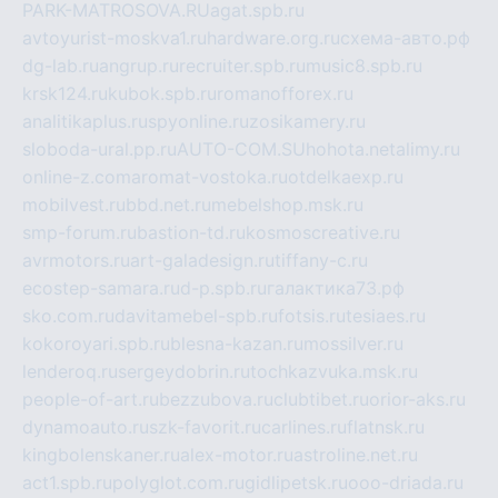
PARK-MATROSOVA.RU
agat.spb.ru
avtoyurist-moskva1.ru
hardware.org.ru
схема-авто.рф
dg-lab.ru
angrup.ru
recruiter.spb.ru
music8.spb.ru
krsk124.ru
kubok.spb.ru
romanofforex.ru
analitikaplus.ru
spyonline.ru
zosikamery.ru
sloboda-ural.pp.ru
AUTO-COM.SU
hohota.net
alimy.ru
online-z.com
aromat-vostoka.ru
otdelkaexp.ru
mobilvest.ru
bbd.net.ru
mebelshop.msk.ru
smp-forum.ru
bastion-td.ru
kosmoscreative.ru
avrmotors.ru
art-galadesign.ru
tiffany-c.ru
ecostep-samara.ru
d-p.spb.ru
галактика73.рф
sko.com.ru
davitamebel-spb.ru
fotsis.ru
tesiaes.ru
kokoroyari.spb.ru
blesna-kazan.ru
mossilver.ru
lenderoq.ru
sergeydobrin.ru
tochkazvuka.msk.ru
people-of-art.ru
bezzubova.ru
clubtibet.ru
orior-aks.ru
dynamoauto.ru
szk-favorit.ru
carlines.ru
flatnsk.ru
kingbolenskaner.ru
alex-motor.ru
astroline.net.ru
act1.spb.ru
polyglot.com.ru
gidlipetsk.ru
ooo-driada.ru