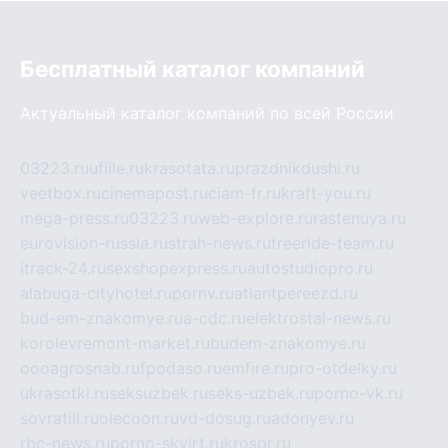
Бесплатный каталог компаний
Актуальный каталог компаний по всей России
03223.ru
ufille.ru
krasotata.ru
prazdnikdushi.ru
veetbox.ru
cinemapost.ru
ciam-fr.ru
kraft-you.ru
mega-press.ru
03223.ru
web-explore.ru
rastenuya.ru
eurovision-russia.ru
strah-news.ru
freeride-team.ru
itrack-24.ru
sexshopexpress.ru
autostudiopro.ru
alabuga-cityhotel.ru
pornv.ru
atlantpereezd.ru
bud-em-znakomye.ru
a-cdc.ru
elektrostal-news.ru
korolevremont-market.ru
budem-znakomye.ru
oooagrosnab.ru
fpodaso.ru
emfire.ru
pro-otdelky.ru
ukrasotki.ru
seksuzbek.ru
seks-uzbek.ru
porno-vk.ru
sovratili.ru
olecoon.ru
vd-dosug.ru
adonyev.ru
rbc-news.ru
porno-skvirt.ru
krospr.ru