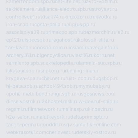
kamertondom.spb.ru
net-life.net.ru
avto-vozim.ru
sakhcamera.ru
alliance-electro.spb.ru
stroyavt.ru
controlweb1.ru
tdsak74.ru
kinzozo-ru.ru
kvotka.ru
iron-snab.ru
costa-bella.ru
eugrus.pp.ru
associaciya39.ru
primexpo.spb.ru
bezmorchin.ru
ia2.ru
cpt21.ru
ispecspb.ru
regahost.ru
kolosok-elita.ru
tae-kwon.ru
consrio.com.ru
insiam.ru
avegainfo.ru
archery161.ru
bigencyclica.ru
vlast16.ru
korru.net
sarmiento.spb.su
extelopedia.ru
lammin-suo.spb.ru
iskatour.spb.ru
snpi.org.ru
running-line.ru
krygeva-spa.ru
chel.net.ru
rust-loco.ru
dugshop.ru
hl-beta.spb.ru
school494.spb.ru
mymubaby.ru
epoha-metalband.ru
ngr.spb.ru
rusgosnews.com
dieselvostok.ru
24hostel.msk.ru
w-dev.ru
f-ship.ru
regsmi.ru
filmnetwork.ru
malinasp.ru
kinosvin.ru
h2o-salon.ru
malutkayork.ru
deltaprim.spb.ru
tango-perm.ru
gooddir.ru
sgv.su
multiki-online.com
webkrasotki.com
cherinvest.ru
detskiy-ostrov.ru