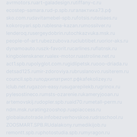
avrmotors.ru
art-galadesign.ru
tiffany-c.ru
ecostep-samara.ru
d-p.spb.ru
галактика73.рф
sko.com.ru
davitamebel-spb.ru
fotsis.ru
tesiaes.ru
kokoroyari.spb.ru
blesna-kazan.ru
mossilver.ru
lenderoq.ru
sergeydobrin.ru
tochkazvuka.msk.ru
people-of-art.ru
bezzubova.ru
clubtibet.ru
orior-aks.ru
dynamoauto.ru
szk-favorit.ru
carlines.ru
flatnsk.ru
kingbolenskaner.ru
alex-motor.ru
astroline.net.ru
act1.spb.ru
polyglot.com.ru
gidlipetsk.ru
ooo-driada.ru
detsad125.ru
mir-zdoroviya.ru
bruslanovo.ru
siterem.ru
council.spb.ru
лодкипатриот.рф
kafekolizey.ru
iclub.net.ru
gazon-easy.ru
sugarepilekb.ru
grinox.ru
pylesostineco.ru
msts-ozarenie.ru
kameryjooan.ru
artemovskij.ru
dopler.spb.ru
aid70.ru
metall-perm.ru
ndm.msk.ru
ratingzooshop.ru
apiaccess.ru
globalautotrade.info
bezverhovskoe.ru
drsschool.ru
ZOOSMART.SPB.RU
dalakony.ru
medikijob.ru
remontt.spb.ru
photostudia.spb.ru
myragon.ru