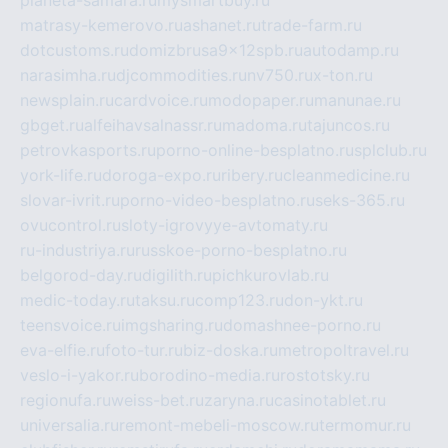
matrasy-kemerovo.ru
ashanet.ru
trade-farm.ru
dotcustoms.ru
domizbrusa9x12spb.ru
autodamp.ru
narasimha.ru
djcommodities.ru
nv750.ru
x-ton.ru
newsplain.ru
cardvoice.ru
modopaper.ru
manunae.ru
gbget.ru
alfeihavsalnassr.ru
madoma.ru
tajuncos.ru
petrovkasports.ru
porno-online-besplatno.ru
splclub.ru
york-life.ru
doroga-expo.ru
ribery.ru
cleanmedicine.ru
slovar-ivrit.ru
porno-video-besplatno.ru
seks-365.ru
ovucontrol.ru
sloty-igrovyye-avtomaty.ru
ru-industriya.ru
russkoe-porno-besplatno.ru
belgorod-day.ru
digilith.ru
pichkurovlab.ru
medic-today.ru
taksu.ru
comp123.ru
don-ykt.ru
teensvoice.ru
imgsharing.ru
domashnee-porno.ru
eva-elfie.ru
foto-tur.ru
biz-doska.ru
metropoltravel.ru
veslo-i-yakor.ru
borodino-media.ru
rostotsky.ru
regionufa.ru
weiss-bet.ru
zaryna.ru
casinotablet.ru
universalia.ru
remont-mebeli-moscow.ru
termomur.ru