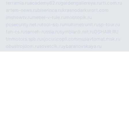
terramia.ru
academy62.ru
gardengallereya.ru
rti.com.ru
artem-news.ru
biserinca.ru
krasnodarkurort.com
imshowtv.ru
mebel-v-tule.ru
mobtopik.ru
pcsecurity.net.ru
tool-sib.ru
multimetrunit.ru
sp-tour.ru
fan-cs.ru
santeh-russia.ru
symbian9.net.ru
DSHAIR.RU
tmmotors.spb.ru
xjocuricopii.com
musavtomat.msk.ru
obustrojdom.ru
sovetcik.ru
ybaranovskaya.ru
ppknews.ru
cult-alshei.ru
JAPANRUSSIA.RU
proekciyamebel.ru
imper-finans.ru
rim.org.ru
glamourai.ru
brassminus.ru
zabor-pro.ru
ftn.pp.ru
dorogoe58.ru
laimengpacker.ru
kuzova-zapchasti.ru
sageerp.ru
taxodrom.ru
dsrazvitie.ru
hardcity.net.ru
ratinghomegames.ru
topservice25.ru
gubernyan.ru
gtglasslined.ru
ii4.ru
tssport.spb.ru
andorra24.com
blackwallstreet.ru
oboimos.ru
optim-doors.com.ru
ikuch.ru
nycr.org.ru
npa21.ru
vremya-ch.spb.ru
desert000.ru
ivtorgi.ru
ifiori.ru
catalog-statei.ru
dcv.org.ru
spetsmaster174.ru
ipkameryhiseeu.ru