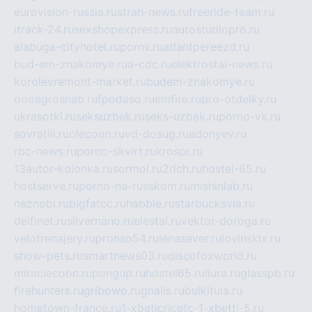
eurovision-russia.ru
strah-news.ru
freeride-team.ru
itrack-24.ru
sexshopexpress.ru
autostudiopro.ru
alabuga-cityhotel.ru
pornv.ru
atlantpereezd.ru
bud-em-znakomye.ru
a-cdc.ru
elektrostal-news.ru
korolevremont-market.ru
budem-znakomye.ru
oooagrosnab.ru
fpodaso.ru
emfire.ru
pro-otdelky.ru
ukrasotki.ru
seksuzbek.ru
seks-uzbek.ru
porno-vk.ru
sovratili.ru
olecoon.ru
vd-dosug.ru
adonyev.ru
rbc-news.ru
porno-skvirt.ru
krospr.ru
13autor-kolonka.ru
sormol.ru
2rich.ru
hostel-65.ru
hostserve.ru
porno-na-russkom.ru
mishinlab.ru
neznobi.ru
bigfatcc.ru
habble.ru
starbucksvia.ru
delfinet.ru
silvernano.ru
elestal.ru
vektor-doroga.ru
velotrenajery.ru
pronso54.ru
lenasever.ru
lovinskix.ru
show-pets.ru
smartnews03.ru
discofoxworld.ru
miraclecoon.ru
pongup.ru
hostel65.ru
liura.ru
glasspb.ru
firehunters.ru
gribowo.ru
gnalis.ru
bulkitula.ru
hometown-france.ru
1-xbeticricetc-1-xbetti-5.ru