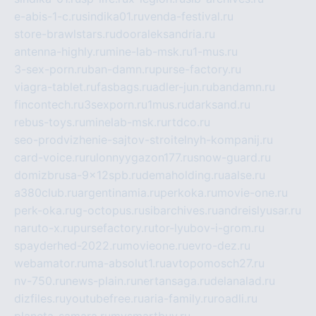
e-abis-1-c.ru
sindika01.ru
venda-festival.ru
store-brawlstars.ru
dooraleksandria.ru
antenna-highly.ru
mine-lab-msk.ru
1-mus.ru
3-sex-porn.ru
ban-damn.ru
purse-factory.ru
viagra-tablet.ru
fasbags.ru
adler-jun.ru
bandamn.ru
fincontech.ru
3sexporn.ru
1mus.ru
darksand.ru
rebus-toys.ru
minelab-msk.ru
rtdco.ru
seo-prodvizhenie-sajtov-stroitelnyh-kompanij.ru
card-voice.ru
rulonnyygazon177.ru
snow-guard.ru
domizbrusa-9x12spb.ru
demaholding.ru
aalse.ru
a380club.ru
argentinamia.ru
perkoka.ru
movie-one.ru
perk-oka.ru
g-octopus.ru
sibarchives.ru
andreislyusar.ru
naruto-x.ru
pursefactory.ru
tor-lyubov-i-grom.ru
spayderhed-2022.ru
movieone.ru
evro-dez.ru
webamator.ru
ma-absolut1.ru
avtopomosch27.ru
nv-750.ru
news-plain.ru
nertansaga.ru
delanalad.ru
dizfiles.ru
youtubefree.ru
aria-family.ru
roadli.ru
planeta-samara.ru
mysmartbuy.ru