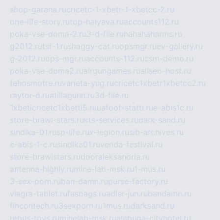
shop-garena.ru
cricetc-1-xbetr-1-xbetcc-2.ru
one-life-story.ru
top-halyava.ru
accounts112.ru
poka-vse-doma-2.ru
3-d-file.ru
hahahaharms.ru
g2012.ru
tst-1.ru
shaggy-cat.ru
opsmgr.ru
ev-gallery.ru
g-2012.ru
ops-mgr.ru
accounts-112.ru
csm-demo.ru
poka-vse-doma2.ru
airgungames.ru
allseo-host.ru
tehosmotre.ru
varieta-yug.ru
cricetc1xbetr1xbetcc2.ru
raytor-d.ru
atillagunn.ru
3d-file.ru
1xbeticricetc1xbetti5.ru
uafoot-statti.ru
e-abis1c.ru
store-brawl-stars.ru
kts-services.ru
dark-sand.ru
sindika-01.ru
sp-life.ru
x-legion.ru
sib-archives.ru
e-abis-1-c.ru
sindika01.ru
venda-festival.ru
store-brawlstars.ru
dooraleksandria.ru
antenna-highly.ru
mine-lab-msk.ru
1-mus.ru
3-sex-porn.ru
ban-damn.ru
purse-factory.ru
viagra-tablet.ru
fasbags.ru
adler-jun.ru
bandamn.ru
fincontech.ru
3sexporn.ru
1mus.ru
darksand.ru
rebus-toys.ru
minelab-msk.ru
alabuga-cityhotel.ru