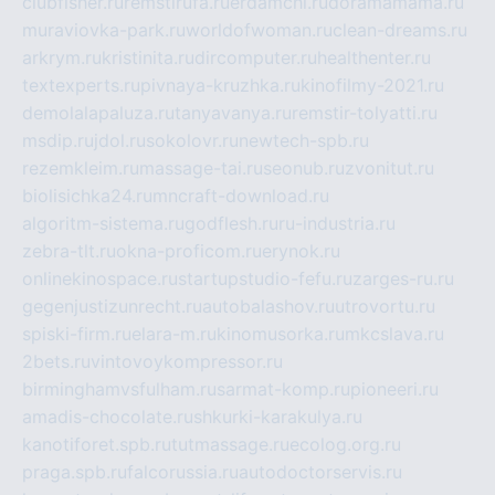
clubfisher.ru
remstirufa.ru
erdamchi.ru
doramamama.ru
muraviovka-park.ru
worldofwoman.ru
clean-dreams.ru
arkrym.ru
kristinita.ru
dircomputer.ru
healthenter.ru
textexperts.ru
pivnaya-kruzhka.ru
kinofilmy-2021.ru
demolalapaluza.ru
tanyavanya.ru
remstir-tolyatti.ru
msdip.ru
jdol.ru
sokolovr.ru
newtech-spb.ru
rezemkleim.ru
massage-tai.ru
seonub.ru
zvonitut.ru
biolisichka24.ru
mncraft-download.ru
algoritm-sistema.ru
godflesh.ru
ru-industria.ru
zebra-tlt.ru
okna-proficom.ru
erynok.ru
onlinekinospace.ru
startupstudio-fefu.ru
zarges-ru.ru
gegenjustizunrecht.ru
autobalashov.ru
utrovortu.ru
spiski-firm.ru
elara-m.ru
kinomusorka.ru
mkcslava.ru
2bets.ru
vintovoykompressor.ru
birminghamvsfulham.ru
sarmat-komp.ru
pioneeri.ru
amadis-chocolate.ru
shkurki-karakulya.ru
kanotiforet.spb.ru
tutmassage.ru
ecolog.org.ru
praga.spb.ru
falcorussia.ru
autodoctorservis.ru