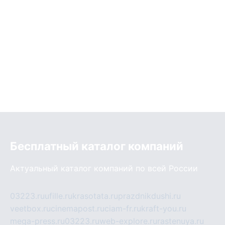
Бесплатный каталог компаний
Актуальный каталог компаний по всей России
03223.ru
ufille.ru
krasotata.ru
prazdnikdushi.ru
veetbox.ru
cinemapost.ru
ciam-fr.ru
kraft-you.ru
mega-press.ru
03223.ru
web-explore.ru
rastenuya.ru