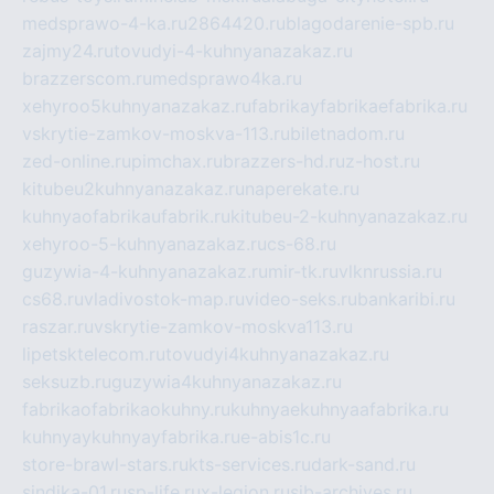
medsprawo-4-ka.ru
2864420.ru
blagodarenie-spb.ru
zajmy24.ru
tovudyi-4-kuhnyanazakaz.ru
brazzerscom.ru
medsprawo4ka.ru
xehyroo5kuhnyanazakaz.ru
fabrikayfabrikaefabrika.ru
vskrytie-zamkov-moskva-113.ru
biletnadom.ru
zed-online.ru
pimchax.ru
brazzers-hd.ru
z-host.ru
kitubeu2kuhnyanazakaz.ru
naperekate.ru
kuhnyaofabrikaufabrik.ru
kitubeu-2-kuhnyanazakaz.ru
xehyroo-5-kuhnyanazakaz.ru
cs-68.ru
guzywia-4-kuhnyanazakaz.ru
mir-tk.ru
vlknrussia.ru
cs68.ru
vladivostok-map.ru
video-seks.ru
bankaribi.ru
raszar.ru
vskrytie-zamkov-moskva113.ru
lipetsktelecom.ru
tovudyi4kuhnyanazakaz.ru
seksuzb.ru
guzywia4kuhnyanazakaz.ru
fabrikaofabrikaokuhny.ru
kuhnyaekuhnyaafabrika.ru
kuhnyaykuhnyayfabrika.ru
e-abis1c.ru
store-brawl-stars.ru
kts-services.ru
dark-sand.ru
sindika-01.ru
sp-life.ru
x-legion.ru
sib-archives.ru