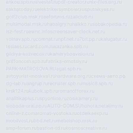
ankou.spb.ru
alvesta1.ru
pdf-creator.ru
nix-files.org.ru
sakhatoday.ru
elektrikersymboler.ru
sputnikyes.ru
golf2club.msk.ru
aeforums.ru
zallclub.ru
multimodal.msk.ru
habaigry.ru
haikko.ru
sobakopedia.ru
isz-fest.ru
ewnc.info
screensaver-clock.net.ru
volnav.spb.ru
comnat.ru
npf.net.ru
7bit.pp.ru
kalugatur.ru
tesiaes.ru
card.com.ru
kazanka.spb.ru
gildiya-kuznecov.ru
kameryboavision.ru
griffoncom.spb.ru
fabrika-emotsiy.ru
PARK-MATROSOVA.RU
agat.spb.ru
avtoyurist-moskva1.ru
hardware.org.ru
схема-авто.рф
dg-lab.ru
angrup.ru
recruiter.spb.ru
music8.spb.ru
krsk124.ru
kubok.spb.ru
romanofforex.ru
analitikaplus.ru
spyonline.ru
zosikamery.ru
sloboda-ural.pp.ru
AUTO-COM.SU
hohota.net
alimy.ru
online-z.com
aromat-vostoka.ru
otdelkaexp.ru
mobilvest.ru
bbd.net.ru
mebelshop.msk.ru
smp-forum.ru
bastion-td.ru
kosmoscreative.ru