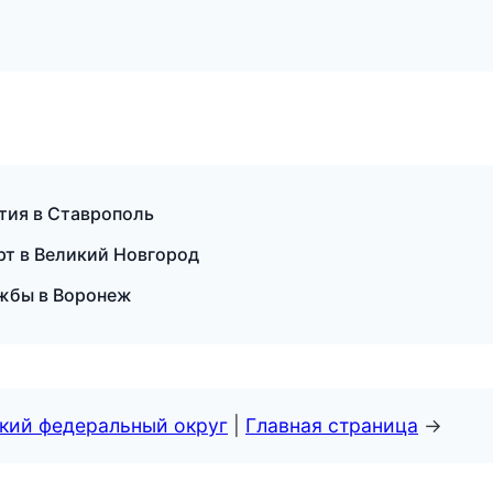
тия в Ставрополь
орт в Великий Новгород
ужбы в Воронеж
ский федеральный округ
|
Главная страница
→