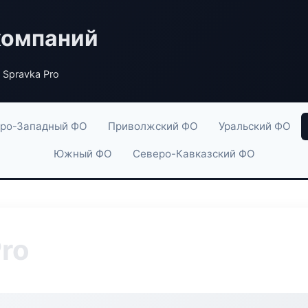
компаний
 Spravka Pro
ро-Западный ФО
Приволжский ФО
Уральский ФО
Южный ФО
Северо-Кавказский ФО
Pro