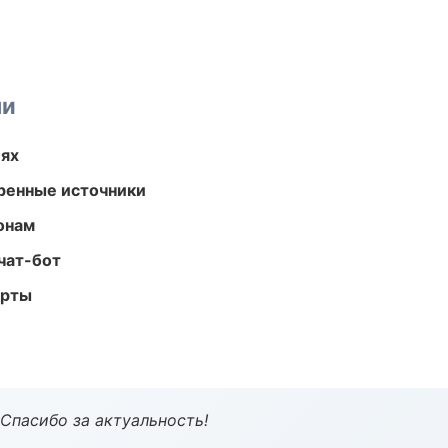
ми
иях
еренные источники
онам
чат-бот
арты
 Спасибо за актуальность!