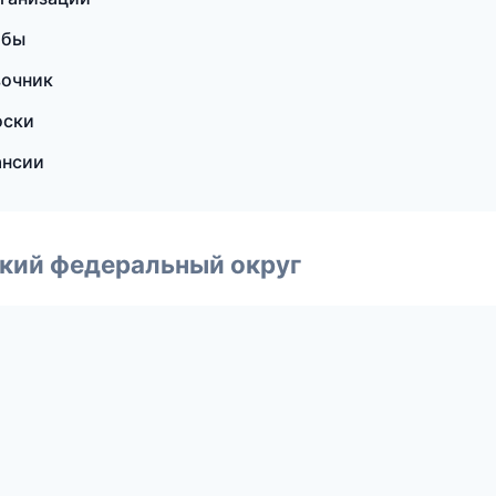
жбы
вочник
оски
ансии
ский федеральный округ