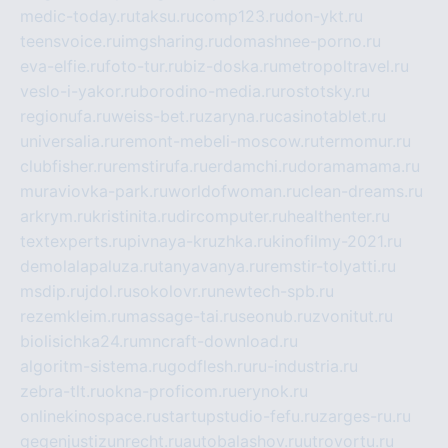
medic-today.ru
taksu.ru
comp123.ru
don-ykt.ru
teensvoice.ru
imgsharing.ru
domashnee-porno.ru
eva-elfie.ru
foto-tur.ru
biz-doska.ru
metropoltravel.ru
veslo-i-yakor.ru
borodino-media.ru
rostotsky.ru
regionufa.ru
weiss-bet.ru
zaryna.ru
casinotablet.ru
universalia.ru
remont-mebeli-moscow.ru
termomur.ru
clubfisher.ru
remstirufa.ru
erdamchi.ru
doramamama.ru
muraviovka-park.ru
worldofwoman.ru
clean-dreams.ru
arkrym.ru
kristinita.ru
dircomputer.ru
healthenter.ru
textexperts.ru
pivnaya-kruzhka.ru
kinofilmy-2021.ru
demolalapaluza.ru
tanyavanya.ru
remstir-tolyatti.ru
msdip.ru
jdol.ru
sokolovr.ru
newtech-spb.ru
rezemkleim.ru
massage-tai.ru
seonub.ru
zvonitut.ru
biolisichka24.ru
mncraft-download.ru
algoritm-sistema.ru
godflesh.ru
ru-industria.ru
zebra-tlt.ru
okna-proficom.ru
erynok.ru
onlinekinospace.ru
startupstudio-fefu.ru
zarges-ru.ru
gegenjustizunrecht.ru
autobalashov.ru
utrovortu.ru