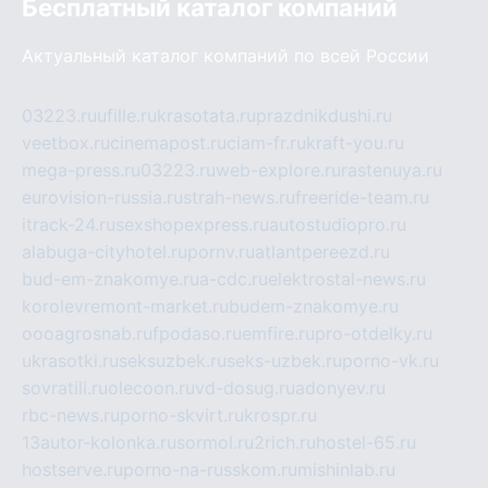
Бесплатный каталог компаний
Актуальный каталог компаний по всей России
03223.ru
ufille.ru
krasotata.ru
prazdnikdushi.ru
veetbox.ru
cinemapost.ru
ciam-fr.ru
kraft-you.ru
mega-press.ru
03223.ru
web-explore.ru
rastenuya.ru
eurovision-russia.ru
strah-news.ru
freeride-team.ru
itrack-24.ru
sexshopexpress.ru
autostudiopro.ru
alabuga-cityhotel.ru
pornv.ru
atlantpereezd.ru
bud-em-znakomye.ru
a-cdc.ru
elektrostal-news.ru
korolevremont-market.ru
budem-znakomye.ru
oooagrosnab.ru
fpodaso.ru
emfire.ru
pro-otdelky.ru
ukrasotki.ru
seksuzbek.ru
seks-uzbek.ru
porno-vk.ru
sovratili.ru
olecoon.ru
vd-dosug.ru
adonyev.ru
rbc-news.ru
porno-skvirt.ru
krospr.ru
13autor-kolonka.ru
sormol.ru
2rich.ru
hostel-65.ru
hostserve.ru
porno-na-russkom.ru
mishinlab.ru