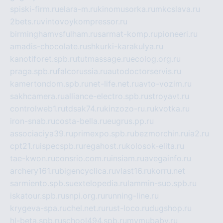
spiski-firm.ru
elara-m.ru
kinomusorka.ru
mkcslava.ru
2bets.ru
vintovoykompressor.ru
birminghamvsfulham.ru
sarmat-komp.ru
pioneeri.ru
amadis-chocolate.ru
shkurki-karakulya.ru
kanotiforet.spb.ru
tutmassage.ru
ecolog.org.ru
praga.spb.ru
falcorussia.ru
autodoctorservis.ru
kamertondom.spb.ru
net-life.net.ru
avto-vozim.ru
sakhcamera.ru
alliance-electro.spb.ru
stroyavt.ru
controlweb1.ru
tdsak74.ru
kinzozo-ru.ru
kvotka.ru
iron-snab.ru
costa-bella.ru
eugrus.pp.ru
associaciya39.ru
primexpo.spb.ru
bezmorchin.ru
ia2.ru
cpt21.ru
ispecspb.ru
regahost.ru
kolosok-elita.ru
tae-kwon.ru
consrio.com.ru
insiam.ru
avegainfo.ru
archery161.ru
bigencyclica.ru
vlast16.ru
korru.net
sarmiento.spb.su
extelopedia.ru
lammin-suo.spb.ru
iskatour.spb.ru
snpi.org.ru
running-line.ru
krygeva-spa.ru
chel.net.ru
rust-loco.ru
dugshop.ru
hl-beta.spb.ru
school494.spb.ru
mymubaby.ru