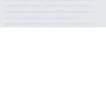
pylesostineco.ru
msts-ozarenie.ru
kameryjooan.ru
artemovskij.ru
dopler.spb.ru
aid70.ru
metall-perm.ru
ndm.msk.ru
ratingzooshop.ru
apiaccess.ru
globalautotrade.info
bezverhovskoe.ru
drsschool.ru
ZOOSMART.SPB.RU
dalakony.ru
medikijob.ru
remontt.spb.ru
photostudia.spb.ru
myragon.ru
terramia.ru
academy62.ru
gardengallereya.ru
rti.com.ru
artem-news.ru
biserinca.ru
krasnodarkurort.com
imshowtv.ru
mebel-v-tule.ru
mobtopik.ru
pcsecurity.net.ru
tool-sib.ru
multimetrunit.ru
sp-tour.ru
fan-cs.ru
santeh-russia.ru
symbian9.net.ru
DSHAIR.RU
tmmotors.spb.ru
xjocuricopii.com
musavtomat.msk.ru
obustrojdom.ru
sovetcik.ru
ybaranovskaya.ru
ppknews.ru
cult-alshei.ru
JAPANRUSSIA.RU
proekciyamebel.ru
imper-finans.ru
rim.org.ru
glamourai.ru
brassminus.ru
zabor-pro.ru
ftn.pp.ru
dorogoe58.ru
laimengpacker.ru
kuzova-zapchasti.ru