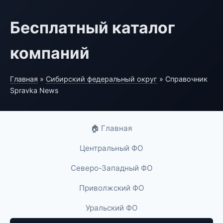
Бесплатный каталог
компаний
Главная
»
Сибирский федеральный округ
» Справочник
Spravka News
🏠 Главная
Центральный ФО
Северо-Западный ФО
Приволжский ФО
Уральский ФО