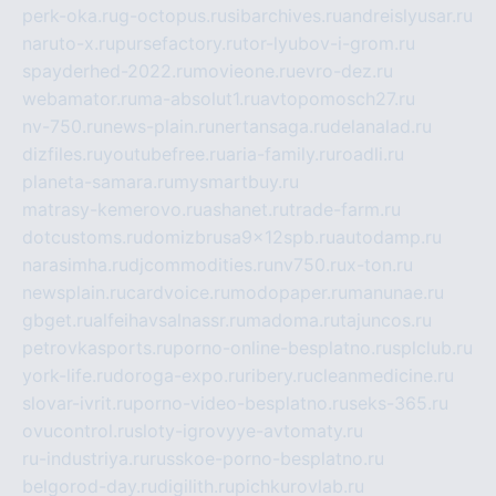
perk-oka.ru
g-octopus.ru
sibarchives.ru
andreislyusar.ru
naruto-x.ru
pursefactory.ru
tor-lyubov-i-grom.ru
spayderhed-2022.ru
movieone.ru
evro-dez.ru
webamator.ru
ma-absolut1.ru
avtopomosch27.ru
nv-750.ru
news-plain.ru
nertansaga.ru
delanalad.ru
dizfiles.ru
youtubefree.ru
aria-family.ru
roadli.ru
planeta-samara.ru
mysmartbuy.ru
matrasy-kemerovo.ru
ashanet.ru
trade-farm.ru
dotcustoms.ru
domizbrusa9x12spb.ru
autodamp.ru
narasimha.ru
djcommodities.ru
nv750.ru
x-ton.ru
newsplain.ru
cardvoice.ru
modopaper.ru
manunae.ru
gbget.ru
alfeihavsalnassr.ru
madoma.ru
tajuncos.ru
petrovkasports.ru
porno-online-besplatno.ru
splclub.ru
york-life.ru
doroga-expo.ru
ribery.ru
cleanmedicine.ru
slovar-ivrit.ru
porno-video-besplatno.ru
seks-365.ru
ovucontrol.ru
sloty-igrovyye-avtomaty.ru
ru-industriya.ru
russkoe-porno-besplatno.ru
belgorod-day.ru
digilith.ru
pichkurovlab.ru