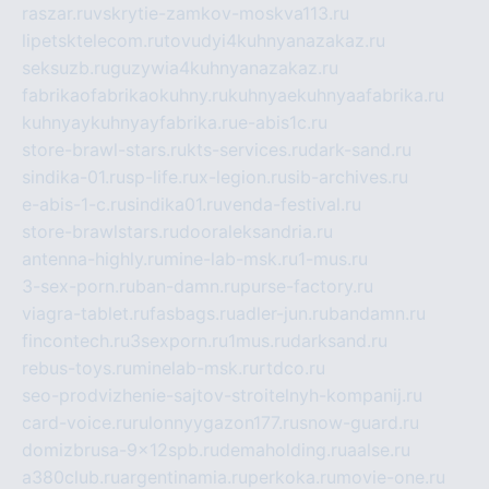
raszar.ru
vskrytie-zamkov-moskva113.ru
lipetsktelecom.ru
tovudyi4kuhnyanazakaz.ru
seksuzb.ru
guzywia4kuhnyanazakaz.ru
fabrikaofabrikaokuhny.ru
kuhnyaekuhnyaafabrika.ru
kuhnyaykuhnyayfabrika.ru
e-abis1c.ru
store-brawl-stars.ru
kts-services.ru
dark-sand.ru
sindika-01.ru
sp-life.ru
x-legion.ru
sib-archives.ru
e-abis-1-c.ru
sindika01.ru
venda-festival.ru
store-brawlstars.ru
dooraleksandria.ru
antenna-highly.ru
mine-lab-msk.ru
1-mus.ru
3-sex-porn.ru
ban-damn.ru
purse-factory.ru
viagra-tablet.ru
fasbags.ru
adler-jun.ru
bandamn.ru
fincontech.ru
3sexporn.ru
1mus.ru
darksand.ru
rebus-toys.ru
minelab-msk.ru
rtdco.ru
seo-prodvizhenie-sajtov-stroitelnyh-kompanij.ru
card-voice.ru
rulonnyygazon177.ru
snow-guard.ru
domizbrusa-9x12spb.ru
demaholding.ru
aalse.ru
a380club.ru
argentinamia.ru
perkoka.ru
movie-one.ru