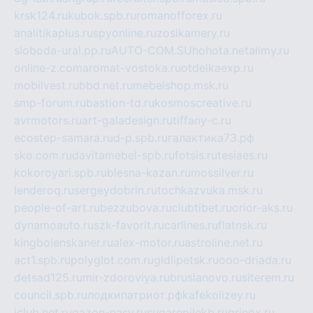
krsk124.ru
kubok.spb.ru
romanofforex.ru
analitikaplus.ru
spyonline.ru
zosikamery.ru
sloboda-ural.pp.ru
AUTO-COM.SU
hohota.net
alimy.ru
online-z.com
aromat-vostoka.ru
otdelkaexp.ru
mobilvest.ru
bbd.net.ru
mebelshop.msk.ru
smp-forum.ru
bastion-td.ru
kosmoscreative.ru
avrmotors.ru
art-galadesign.ru
tiffany-c.ru
ecostep-samara.ru
d-p.spb.ru
галактика73.рф
sko.com.ru
davitamebel-spb.ru
fotsis.ru
tesiaes.ru
kokoroyari.spb.ru
blesna-kazan.ru
mossilver.ru
lenderoq.ru
sergeydobrin.ru
tochkazvuka.msk.ru
people-of-art.ru
bezzubova.ru
clubtibet.ru
orior-aks.ru
dynamoauto.ru
szk-favorit.ru
carlines.ru
flatnsk.ru
kingbolenskaner.ru
alex-motor.ru
astroline.net.ru
act1.spb.ru
polyglot.com.ru
gidlipetsk.ru
ooo-driada.ru
detsad125.ru
mir-zdoroviya.ru
bruslanovo.ru
siterem.ru
council.spb.ru
лодкипатриот.рф
kafekolizey.ru
iclub.net.ru
gazon-easy.ru
sugarepilekb.ru
grinox.ru