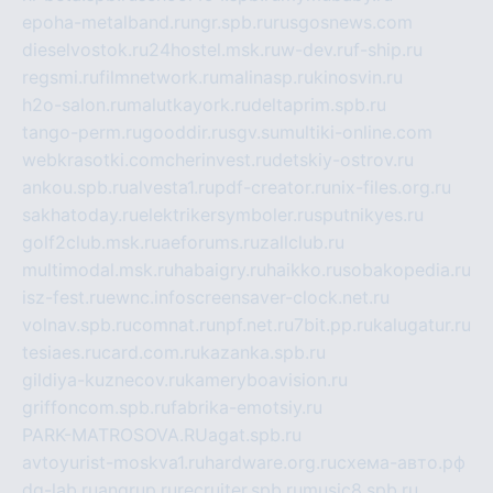
epoha-metalband.ru
ngr.spb.ru
rusgosnews.com
dieselvostok.ru
24hostel.msk.ru
w-dev.ru
f-ship.ru
regsmi.ru
filmnetwork.ru
malinasp.ru
kinosvin.ru
h2o-salon.ru
malutkayork.ru
deltaprim.spb.ru
tango-perm.ru
gooddir.ru
sgv.su
multiki-online.com
webkrasotki.com
cherinvest.ru
detskiy-ostrov.ru
ankou.spb.ru
alvesta1.ru
pdf-creator.ru
nix-files.org.ru
sakhatoday.ru
elektrikersymboler.ru
sputnikyes.ru
golf2club.msk.ru
aeforums.ru
zallclub.ru
multimodal.msk.ru
habaigry.ru
haikko.ru
sobakopedia.ru
isz-fest.ru
ewnc.info
screensaver-clock.net.ru
volnav.spb.ru
comnat.ru
npf.net.ru
7bit.pp.ru
kalugatur.ru
tesiaes.ru
card.com.ru
kazanka.spb.ru
gildiya-kuznecov.ru
kameryboavision.ru
griffoncom.spb.ru
fabrika-emotsiy.ru
PARK-MATROSOVA.RU
agat.spb.ru
avtoyurist-moskva1.ru
hardware.org.ru
схема-авто.рф
dg-lab.ru
angrup.ru
recruiter.spb.ru
music8.spb.ru