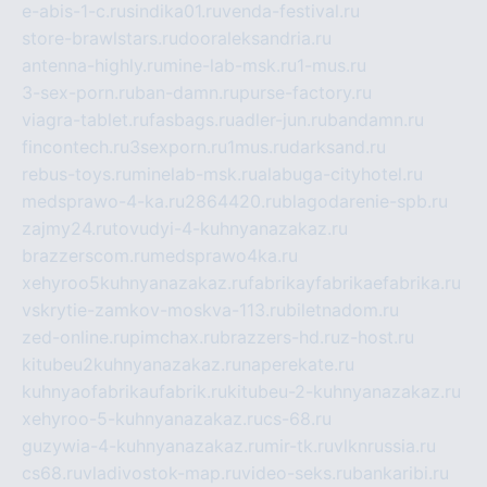
e-abis-1-c.ru
sindika01.ru
venda-festival.ru
store-brawlstars.ru
dooraleksandria.ru
antenna-highly.ru
mine-lab-msk.ru
1-mus.ru
3-sex-porn.ru
ban-damn.ru
purse-factory.ru
viagra-tablet.ru
fasbags.ru
adler-jun.ru
bandamn.ru
fincontech.ru
3sexporn.ru
1mus.ru
darksand.ru
rebus-toys.ru
minelab-msk.ru
alabuga-cityhotel.ru
medsprawo-4-ka.ru
2864420.ru
blagodarenie-spb.ru
zajmy24.ru
tovudyi-4-kuhnyanazakaz.ru
brazzerscom.ru
medsprawo4ka.ru
xehyroo5kuhnyanazakaz.ru
fabrikayfabrikaefabrika.ru
vskrytie-zamkov-moskva-113.ru
biletnadom.ru
zed-online.ru
pimchax.ru
brazzers-hd.ru
z-host.ru
kitubeu2kuhnyanazakaz.ru
naperekate.ru
kuhnyaofabrikaufabrik.ru
kitubeu-2-kuhnyanazakaz.ru
xehyroo-5-kuhnyanazakaz.ru
cs-68.ru
guzywia-4-kuhnyanazakaz.ru
mir-tk.ru
vlknrussia.ru
cs68.ru
vladivostok-map.ru
video-seks.ru
bankaribi.ru