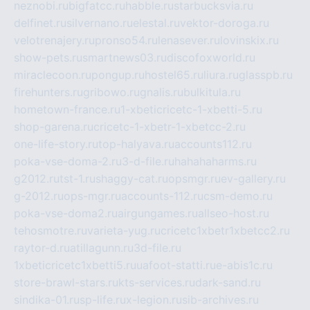
neznobi.ru
bigfatcc.ru
habble.ru
starbucksvia.ru
delfinet.ru
silvernano.ru
elestal.ru
vektor-doroga.ru
velotrenajery.ru
pronso54.ru
lenasever.ru
lovinskix.ru
show-pets.ru
smartnews03.ru
discofoxworld.ru
miraclecoon.ru
pongup.ru
hostel65.ru
liura.ru
glasspb.ru
firehunters.ru
gribowo.ru
gnalis.ru
bulkitula.ru
hometown-france.ru
1-xbeticricetc-1-xbetti-5.ru
shop-garena.ru
cricetc-1-xbetr-1-xbetcc-2.ru
one-life-story.ru
top-halyava.ru
accounts112.ru
poka-vse-doma-2.ru
3-d-file.ru
hahahaharms.ru
g2012.ru
tst-1.ru
shaggy-cat.ru
opsmgr.ru
ev-gallery.ru
g-2012.ru
ops-mgr.ru
accounts-112.ru
csm-demo.ru
poka-vse-doma2.ru
airgungames.ru
allseo-host.ru
tehosmotre.ru
varieta-yug.ru
cricetc1xbetr1xbetcc2.ru
raytor-d.ru
atillagunn.ru
3d-file.ru
1xbeticricetc1xbetti5.ru
uafoot-statti.ru
e-abis1c.ru
store-brawl-stars.ru
kts-services.ru
dark-sand.ru
sindika-01.ru
sp-life.ru
x-legion.ru
sib-archives.ru