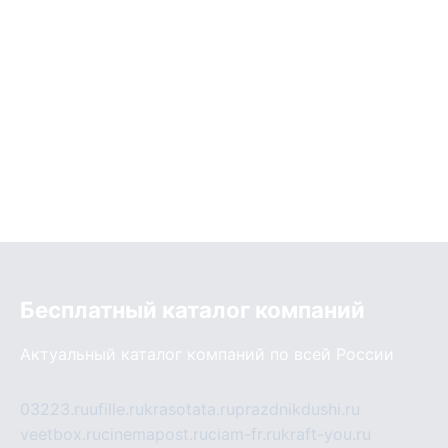
Бесплатный каталог компаний
Актуальный каталог компаний по всей России
03223.ru
ufille.ru
krasotata.ru
prazdnikdushi.ru
veetbox.ru
cinemapost.ru
ciam-fr.ru
kraft-you.ru