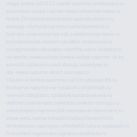
mega-press.ru
03223.ru
web-explore.ru
rastenuya.ru
eurovision-russia.ru
strah-news.ru
freeride-team.ru
itrack-24.ru
sexshopexpress.ru
autostudiopro.ru
alabuga-cityhotel.ru
pornv.ru
atlantpereezd.ru
bud-em-znakomye.ru
a-cdc.ru
elektrostal-news.ru
korolevremont-market.ru
budem-znakomye.ru
oooagrosnab.ru
fpodaso.ru
emfire.ru
pro-otdelky.ru
ukrasotki.ru
seksuzbek.ru
seks-uzbek.ru
porno-vk.ru
sovratili.ru
olecoon.ru
vd-dosug.ru
adonyev.ru
rbc-news.ru
porno-skvirt.ru
krospr.ru
13autor-kolonka.ru
sormol.ru
2rich.ru
hostel-65.ru
hostserve.ru
porno-na-russkom.ru
mishinlab.ru
neznobi.ru
bigfatcc.ru
habble.ru
starbucksvia.ru
delfinet.ru
silvernano.ru
elestal.ru
vektor-doroga.ru
velotrenajery.ru
pronso54.ru
lenasever.ru
lovinskix.ru
show-pets.ru
smartnews03.ru
discofoxworld.ru
miraclecoon.ru
pongup.ru
hostel65.ru
liura.ru
glasspb.ru
firehunters.ru
gribowo.ru
gnalis.ru
bulkitula.ru