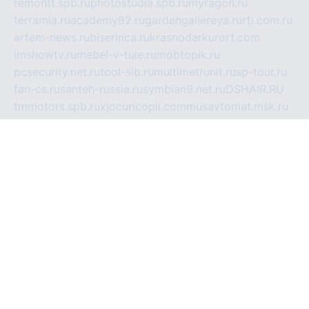
remontt.spb.ru
photostudia.spb.ru
myragon.ru
terramia.ru
academy62.ru
gardengallereya.ru
rti.com.ru
artem-news.ru
biserinca.ru
krasnodarkurort.com
imshowtv.ru
mebel-v-tule.ru
mobtopik.ru
pcsecurity.net.ru
tool-sib.ru
multimetrunit.ru
sp-tour.ru
fan-cs.ru
santeh-russia.ru
symbian9.net.ru
DSHAIR.RU
tmmotors.spb.ru
xjocuricopii.com
musavtomat.msk.ru
obustrojdom.ru
sovetcik.ru
ybaranovskaya.ru
ppknews.ru
cult-alshei.ru
JAPANRUSSIA.RU
proekciyamebel.ru
imper-finans.ru
rim.org.ru
glamourai.ru
brassminus.ru
zabor-pro.ru
ftn.pp.ru
dorogoe58.ru
laimengpacker.ru
kuzova-zapchasti.ru
sageerp.ru
taxodrom.ru
dsrazvitie.ru
hardcity.net.ru
ratinghomegames.ru
topservice25.ru
gubernyan.ru
gtglasslined.ru
ii4.ru
tssport.spb.ru
andorra24.com
blackwallstreet.ru
oboimos.ru
optim-doors.com.ru
ikuch.ru
nycr.org.ru
npa21.ru
vremya-ch.spb.ru
desert000.ru
ivtorgi.ru
ifiori.ru
catalog-statei.ru