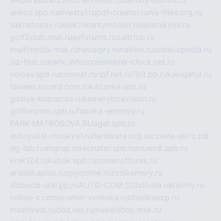
webkrasotki.com
cherinvest.ru
detskiy-ostrov.ru
ankou.spb.ru
alvesta1.ru
pdf-creator.ru
nix-files.org.ru
sakhatoday.ru
elektrikersymboler.ru
sputnikyes.ru
golf2club.msk.ru
aeforums.ru
zallclub.ru
multimodal.msk.ru
habaigry.ru
haikko.ru
sobakopedia.ru
isz-fest.ru
ewnc.info
screensaver-clock.net.ru
volnav.spb.ru
comnat.ru
npf.net.ru
7bit.pp.ru
kalugatur.ru
tesiaes.ru
card.com.ru
kazanka.spb.ru
gildiya-kuznecov.ru
kameryboavision.ru
griffoncom.spb.ru
fabrika-emotsiy.ru
PARK-MATROSOVA.RU
agat.spb.ru
avtoyurist-moskva1.ru
hardware.org.ru
схема-авто.рф
dg-lab.ru
angrup.ru
recruiter.spb.ru
music8.spb.ru
krsk124.ru
kubok.spb.ru
romanofforex.ru
analitikaplus.ru
spyonline.ru
zosikamery.ru
sloboda-ural.pp.ru
AUTO-COM.SU
hohota.net
alimy.ru
online-z.com
aromat-vostoka.ru
otdelkaexp.ru
mobilvest.ru
bbd.net.ru
mebelshop.msk.ru