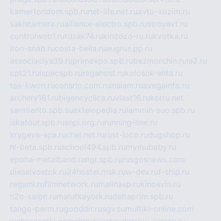
kamertondom.spb.ru
net-life.net.ru
avto-vozim.ru
sakhcamera.ru
alliance-electro.spb.ru
stroyavt.ru
controlweb1.ru
tdsak74.ru
kinzozo-ru.ru
kvotka.ru
iron-snab.ru
costa-bella.ru
eugrus.pp.ru
associaciya39.ru
primexpo.spb.ru
bezmorchin.ru
ia2.ru
cpt21.ru
ispecspb.ru
regahost.ru
kolosok-elita.ru
tae-kwon.ru
consrio.com.ru
insiam.ru
avegainfo.ru
archery161.ru
bigencyclica.ru
vlast16.ru
korru.net
sarmiento.spb.su
extelopedia.ru
lammin-suo.spb.ru
iskatour.spb.ru
snpi.org.ru
running-line.ru
krygeva-spa.ru
chel.net.ru
rust-loco.ru
dugshop.ru
hl-beta.spb.ru
school494.spb.ru
mymubaby.ru
epoha-metalband.ru
ngr.spb.ru
rusgosnews.com
dieselvostok.ru
24hostel.msk.ru
w-dev.ru
f-ship.ru
regsmi.ru
filmnetwork.ru
malinasp.ru
kinosvin.ru
h2o-salon.ru
malutkayork.ru
deltaprim.spb.ru
tango-perm.ru
gooddir.ru
sgv.su
multiki-online.com