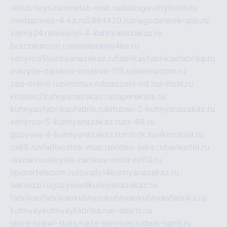
rebus-toys.ru
minelab-msk.ru
alabuga-cityhotel.ru
medsprawo-4-ka.ru
2864420.ru
blagodarenie-spb.ru
zajmy24.ru
tovudyi-4-kuhnyanazakaz.ru
brazzerscom.ru
medsprawo4ka.ru
xehyroo5kuhnyanazakaz.ru
fabrikayfabrikaefabrika.ru
vskrytie-zamkov-moskva-113.ru
biletnadom.ru
zed-online.ru
pimchax.ru
brazzers-hd.ru
z-host.ru
kitubeu2kuhnyanazakaz.ru
naperekate.ru
kuhnyaofabrikaufabrik.ru
kitubeu-2-kuhnyanazakaz.ru
xehyroo-5-kuhnyanazakaz.ru
cs-68.ru
guzywia-4-kuhnyanazakaz.ru
mir-tk.ru
vlknrussia.ru
cs68.ru
vladivostok-map.ru
video-seks.ru
bankaribi.ru
raszar.ru
vskrytie-zamkov-moskva113.ru
lipetsktelecom.ru
tovudyi4kuhnyanazakaz.ru
seksuzb.ru
guzywia4kuhnyanazakaz.ru
fabrikaofabrikaokuhny.ru
kuhnyaekuhnyaafabrika.ru
kuhnyaykuhnyayfabrika.ru
e-abis1c.ru
store-brawl-stars.ru
kts-services.ru
dark-sand.ru