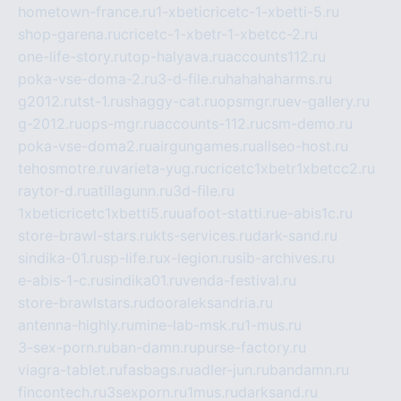
hometown-france.ru
1-xbeticricetc-1-xbetti-5.ru
shop-garena.ru
cricetc-1-xbetr-1-xbetcc-2.ru
one-life-story.ru
top-halyava.ru
accounts112.ru
poka-vse-doma-2.ru
3-d-file.ru
hahahaharms.ru
g2012.ru
tst-1.ru
shaggy-cat.ru
opsmgr.ru
ev-gallery.ru
g-2012.ru
ops-mgr.ru
accounts-112.ru
csm-demo.ru
poka-vse-doma2.ru
airgungames.ru
allseo-host.ru
tehosmotre.ru
varieta-yug.ru
cricetc1xbetr1xbetcc2.ru
raytor-d.ru
atillagunn.ru
3d-file.ru
1xbeticricetc1xbetti5.ru
uafoot-statti.ru
e-abis1c.ru
store-brawl-stars.ru
kts-services.ru
dark-sand.ru
sindika-01.ru
sp-life.ru
x-legion.ru
sib-archives.ru
e-abis-1-c.ru
sindika01.ru
venda-festival.ru
store-brawlstars.ru
dooraleksandria.ru
antenna-highly.ru
mine-lab-msk.ru
1-mus.ru
3-sex-porn.ru
ban-damn.ru
purse-factory.ru
viagra-tablet.ru
fasbags.ru
adler-jun.ru
bandamn.ru
fincontech.ru
3sexporn.ru
1mus.ru
darksand.ru