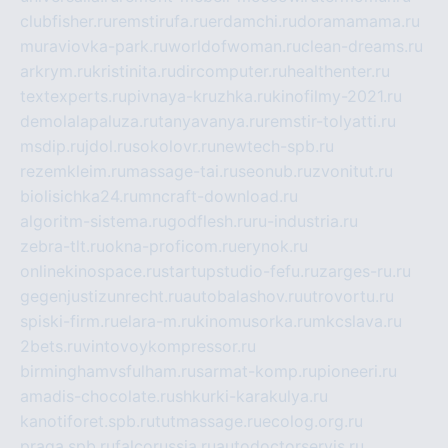
clubfisher.ru
remstirufa.ru
erdamchi.ru
doramamama.ru
muraviovka-park.ru
worldofwoman.ru
clean-dreams.ru
arkrym.ru
kristinita.ru
dircomputer.ru
healthenter.ru
textexperts.ru
pivnaya-kruzhka.ru
kinofilmy-2021.ru
demolalapaluza.ru
tanyavanya.ru
remstir-tolyatti.ru
msdip.ru
jdol.ru
sokolovr.ru
newtech-spb.ru
rezemkleim.ru
massage-tai.ru
seonub.ru
zvonitut.ru
biolisichka24.ru
mncraft-download.ru
algoritm-sistema.ru
godflesh.ru
ru-industria.ru
zebra-tlt.ru
okna-proficom.ru
erynok.ru
onlinekinospace.ru
startupstudio-fefu.ru
zarges-ru.ru
gegenjustizunrecht.ru
autobalashov.ru
utrovortu.ru
spiski-firm.ru
elara-m.ru
kinomusorka.ru
mkcslava.ru
2bets.ru
vintovoykompressor.ru
birminghamvsfulham.ru
sarmat-komp.ru
pioneeri.ru
amadis-chocolate.ru
shkurki-karakulya.ru
kanotiforet.spb.ru
tutmassage.ru
ecolog.org.ru
praga.spb.ru
falcorussia.ru
autodoctorservis.ru