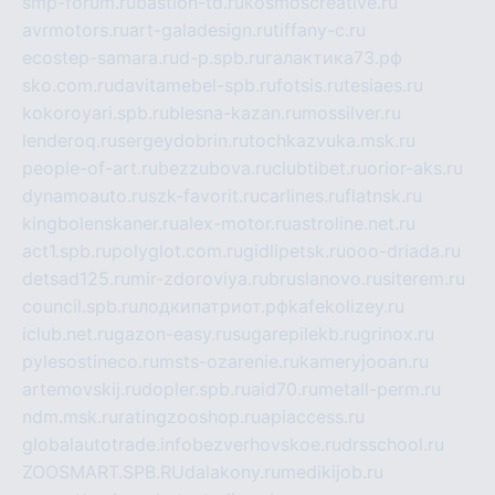
smp-forum.ru
bastion-td.ru
kosmoscreative.ru
avrmotors.ru
art-galadesign.ru
tiffany-c.ru
ecostep-samara.ru
d-p.spb.ru
галактика73.рф
sko.com.ru
davitamebel-spb.ru
fotsis.ru
tesiaes.ru
kokoroyari.spb.ru
blesna-kazan.ru
mossilver.ru
lenderoq.ru
sergeydobrin.ru
tochkazvuka.msk.ru
people-of-art.ru
bezzubova.ru
clubtibet.ru
orior-aks.ru
dynamoauto.ru
szk-favorit.ru
carlines.ru
flatnsk.ru
kingbolenskaner.ru
alex-motor.ru
astroline.net.ru
act1.spb.ru
polyglot.com.ru
gidlipetsk.ru
ooo-driada.ru
detsad125.ru
mir-zdoroviya.ru
bruslanovo.ru
siterem.ru
council.spb.ru
лодкипатриот.рф
kafekolizey.ru
iclub.net.ru
gazon-easy.ru
sugarepilekb.ru
grinox.ru
pylesostineco.ru
msts-ozarenie.ru
kameryjooan.ru
artemovskij.ru
dopler.spb.ru
aid70.ru
metall-perm.ru
ndm.msk.ru
ratingzooshop.ru
apiaccess.ru
globalautotrade.info
bezverhovskoe.ru
drsschool.ru
ZOOSMART.SPB.RU
dalakony.ru
medikijob.ru