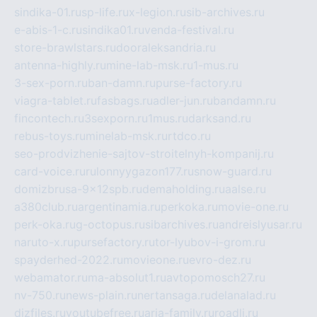
sindika-01.ru
sp-life.ru
x-legion.ru
sib-archives.ru
e-abis-1-c.ru
sindika01.ru
venda-festival.ru
store-brawlstars.ru
dooraleksandria.ru
antenna-highly.ru
mine-lab-msk.ru
1-mus.ru
3-sex-porn.ru
ban-damn.ru
purse-factory.ru
viagra-tablet.ru
fasbags.ru
adler-jun.ru
bandamn.ru
fincontech.ru
3sexporn.ru
1mus.ru
darksand.ru
rebus-toys.ru
minelab-msk.ru
rtdco.ru
seo-prodvizhenie-sajtov-stroitelnyh-kompanij.ru
card-voice.ru
rulonnyygazon177.ru
snow-guard.ru
domizbrusa-9x12spb.ru
demaholding.ru
aalse.ru
a380club.ru
argentinamia.ru
perkoka.ru
movie-one.ru
perk-oka.ru
g-octopus.ru
sibarchives.ru
andreislyusar.ru
naruto-x.ru
pursefactory.ru
tor-lyubov-i-grom.ru
spayderhed-2022.ru
movieone.ru
evro-dez.ru
webamator.ru
ma-absolut1.ru
avtopomosch27.ru
nv-750.ru
news-plain.ru
nertansaga.ru
delanalad.ru
dizfiles.ru
youtubefree.ru
aria-family.ru
roadli.ru