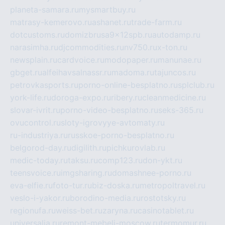
planeta-samara.ru
mysmartbuy.ru
matrasy-kemerovo.ru
ashanet.ru
trade-farm.ru
dotcustoms.ru
domizbrusa9x12spb.ru
autodamp.ru
narasimha.ru
djcommodities.ru
nv750.ru
x-ton.ru
newsplain.ru
cardvoice.ru
modopaper.ru
manunae.ru
gbget.ru
alfeihavsalnassr.ru
madoma.ru
tajuncos.ru
petrovkasports.ru
porno-online-besplatno.ru
splclub.ru
york-life.ru
doroga-expo.ru
ribery.ru
cleanmedicine.ru
slovar-ivrit.ru
porno-video-besplatno.ru
seks-365.ru
ovucontrol.ru
sloty-igrovyye-avtomaty.ru
ru-industriya.ru
russkoe-porno-besplatno.ru
belgorod-day.ru
digilith.ru
pichkurovlab.ru
medic-today.ru
taksu.ru
comp123.ru
don-ykt.ru
teensvoice.ru
imgsharing.ru
domashnee-porno.ru
eva-elfie.ru
foto-tur.ru
biz-doska.ru
metropoltravel.ru
veslo-i-yakor.ru
borodino-media.ru
rostotsky.ru
regionufa.ru
weiss-bet.ru
zaryna.ru
casinotablet.ru
universalia.ru
remont-mebeli-moscow.ru
termomur.ru