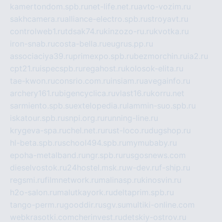
kamertondom.spb.ru
net-life.net.ru
avto-vozim.ru
sakhcamera.ru
alliance-electro.spb.ru
stroyavt.ru
controlweb1.ru
tdsak74.ru
kinzozo-ru.ru
kvotka.ru
iron-snab.ru
costa-bella.ru
eugrus.pp.ru
associaciya39.ru
primexpo.spb.ru
bezmorchin.ru
ia2.ru
cpt21.ru
ispecspb.ru
regahost.ru
kolosok-elita.ru
tae-kwon.ru
consrio.com.ru
insiam.ru
avegainfo.ru
archery161.ru
bigencyclica.ru
vlast16.ru
korru.net
sarmiento.spb.su
extelopedia.ru
lammin-suo.spb.ru
iskatour.spb.ru
snpi.org.ru
running-line.ru
krygeva-spa.ru
chel.net.ru
rust-loco.ru
dugshop.ru
hl-beta.spb.ru
school494.spb.ru
mymubaby.ru
epoha-metalband.ru
ngr.spb.ru
rusgosnews.com
dieselvostok.ru
24hostel.msk.ru
w-dev.ru
f-ship.ru
regsmi.ru
filmnetwork.ru
malinasp.ru
kinosvin.ru
h2o-salon.ru
malutkayork.ru
deltaprim.spb.ru
tango-perm.ru
gooddir.ru
sgv.su
multiki-online.com
webkrasotki.com
cherinvest.ru
detskiy-ostrov.ru