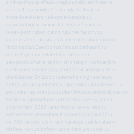
sindika-01.ru
sp-life.ru
x-legion.ru
sib-archives.ru
e-abis-1-c.ru
sindika01.ru
venda-festival.ru
store-brawlstars.ru
dooraleksandria.ru
antenna-highly.ru
mine-lab-msk.ru
1-mus.ru
3-sex-porn.ru
ban-damn.ru
purse-factory.ru
viagra-tablet.ru
fasbags.ru
adler-jun.ru
bandamn.ru
fincontech.ru
3sexporn.ru
1mus.ru
darksand.ru
rebus-toys.ru
minelab-msk.ru
rtdco.ru
seo-prodvizhenie-sajtov-stroitelnyh-kompanij.ru
card-voice.ru
rulonnyygazon177.ru
snow-guard.ru
domizbrusa-9x12spb.ru
demaholding.ru
aalse.ru
a380club.ru
argentinamia.ru
perkoka.ru
movie-one.ru
perk-oka.ru
g-octopus.ru
sibarchives.ru
andreislyusar.ru
naruto-x.ru
pursefactory.ru
tor-lyubov-i-grom.ru
spayderhed-2022.ru
movieone.ru
evro-dez.ru
webamator.ru
ma-absolut1.ru
avtopomosch27.ru
nv-750.ru
news-plain.ru
nertansaga.ru
delanalad.ru
dizfiles.ru
youtubefree.ru
aria-family.ru
roadli.ru