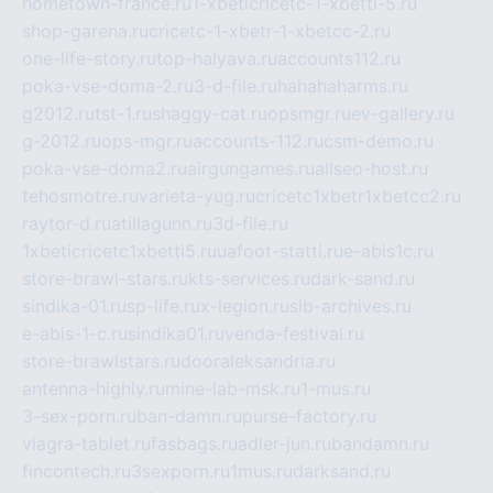
hometown-france.ru
1-xbeticricetc-1-xbetti-5.ru
shop-garena.ru
cricetc-1-xbetr-1-xbetcc-2.ru
one-life-story.ru
top-halyava.ru
accounts112.ru
poka-vse-doma-2.ru
3-d-file.ru
hahahaharms.ru
g2012.ru
tst-1.ru
shaggy-cat.ru
opsmgr.ru
ev-gallery.ru
g-2012.ru
ops-mgr.ru
accounts-112.ru
csm-demo.ru
poka-vse-doma2.ru
airgungames.ru
allseo-host.ru
tehosmotre.ru
varieta-yug.ru
cricetc1xbetr1xbetcc2.ru
raytor-d.ru
atillagunn.ru
3d-file.ru
1xbeticricetc1xbetti5.ru
uafoot-statti.ru
e-abis1c.ru
store-brawl-stars.ru
kts-services.ru
dark-sand.ru
sindika-01.ru
sp-life.ru
x-legion.ru
sib-archives.ru
e-abis-1-c.ru
sindika01.ru
venda-festival.ru
store-brawlstars.ru
dooraleksandria.ru
antenna-highly.ru
mine-lab-msk.ru
1-mus.ru
3-sex-porn.ru
ban-damn.ru
purse-factory.ru
viagra-tablet.ru
fasbags.ru
adler-jun.ru
bandamn.ru
fincontech.ru
3sexporn.ru
1mus.ru
darksand.ru