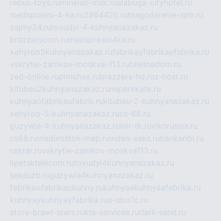
rebus-toys.ru
minelab-msk.ru
alabuga-cityhotel.ru
medsprawo-4-ka.ru
2864420.ru
blagodarenie-spb.ru
zajmy24.ru
tovudyi-4-kuhnyanazakaz.ru
brazzerscom.ru
medsprawo4ka.ru
xehyroo5kuhnyanazakaz.ru
fabrikayfabrikaefabrika.ru
vskrytie-zamkov-moskva-113.ru
biletnadom.ru
zed-online.ru
pimchax.ru
brazzers-hd.ru
z-host.ru
kitubeu2kuhnyanazakaz.ru
naperekate.ru
kuhnyaofabrikaufabrik.ru
kitubeu-2-kuhnyanazakaz.ru
xehyroo-5-kuhnyanazakaz.ru
cs-68.ru
guzywia-4-kuhnyanazakaz.ru
mir-tk.ru
vlknrussia.ru
cs68.ru
vladivostok-map.ru
video-seks.ru
bankaribi.ru
raszar.ru
vskrytie-zamkov-moskva113.ru
lipetsktelecom.ru
tovudyi4kuhnyanazakaz.ru
seksuzb.ru
guzywia4kuhnyanazakaz.ru
fabrikaofabrikaokuhny.ru
kuhnyaekuhnyaafabrika.ru
kuhnyaykuhnyayfabrika.ru
e-abis1c.ru
store-brawl-stars.ru
kts-services.ru
dark-sand.ru