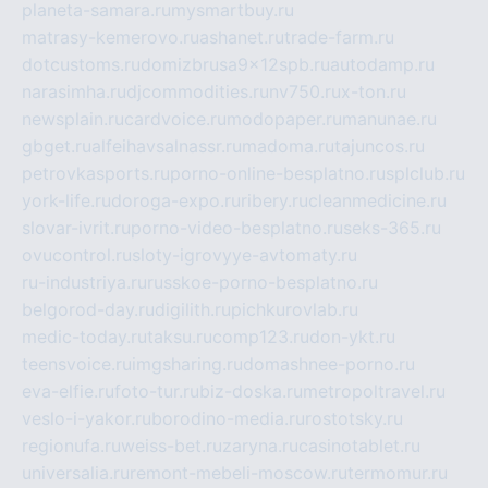
planeta-samara.ru
mysmartbuy.ru
matrasy-kemerovo.ru
ashanet.ru
trade-farm.ru
dotcustoms.ru
domizbrusa9x12spb.ru
autodamp.ru
narasimha.ru
djcommodities.ru
nv750.ru
x-ton.ru
newsplain.ru
cardvoice.ru
modopaper.ru
manunae.ru
gbget.ru
alfeihavsalnassr.ru
madoma.ru
tajuncos.ru
petrovkasports.ru
porno-online-besplatno.ru
splclub.ru
york-life.ru
doroga-expo.ru
ribery.ru
cleanmedicine.ru
slovar-ivrit.ru
porno-video-besplatno.ru
seks-365.ru
ovucontrol.ru
sloty-igrovyye-avtomaty.ru
ru-industriya.ru
russkoe-porno-besplatno.ru
belgorod-day.ru
digilith.ru
pichkurovlab.ru
medic-today.ru
taksu.ru
comp123.ru
don-ykt.ru
teensvoice.ru
imgsharing.ru
domashnee-porno.ru
eva-elfie.ru
foto-tur.ru
biz-doska.ru
metropoltravel.ru
veslo-i-yakor.ru
borodino-media.ru
rostotsky.ru
regionufa.ru
weiss-bet.ru
zaryna.ru
casinotablet.ru
universalia.ru
remont-mebeli-moscow.ru
termomur.ru