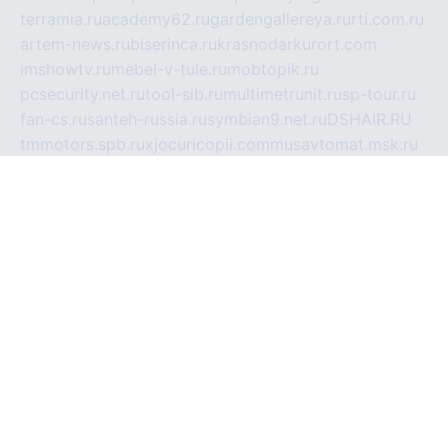
terramia.ru
academy62.ru
gardengallereya.ru
rti.com.ru
artem-news.ru
biserinca.ru
krasnodarkurort.com
imshowtv.ru
mebel-v-tule.ru
mobtopik.ru
pcsecurity.net.ru
tool-sib.ru
multimetrunit.ru
sp-tour.ru
fan-cs.ru
santeh-russia.ru
symbian9.net.ru
DSHAIR.RU
tmmotors.spb.ru
xjocuricopii.com
musavtomat.msk.ru
obustrojdom.ru
sovetcik.ru
ybaranovskaya.ru
ppknews.ru
cult-alshei.ru
JAPANRUSSIA.RU
proekciyamebel.ru
imper-finans.ru
rim.org.ru
glamourai.ru
brassminus.ru
zabor-pro.ru
ftn.pp.ru
dorogoe58.ru
laimengpacker.ru
kuzova-zapchasti.ru
sageerp.ru
taxodrom.ru
dsrazvitie.ru
hardcity.net.ru
ratinghomegames.ru
topservice25.ru
gubernyan.ru
gtglasslined.ru
ii4.ru
tssport.spb.ru
andorra24.com
blackwallstreet.ru
oboimos.ru
optim-doors.com.ru
ikuch.ru
nycr.org.ru
npa21.ru
vremya-ch.spb.ru
desert000.ru
ivtorgi.ru
ifiori.ru
catalog-statei.ru
dcv.org.ru
spetsmaster174.ru
ipkameryhiseeu.ru