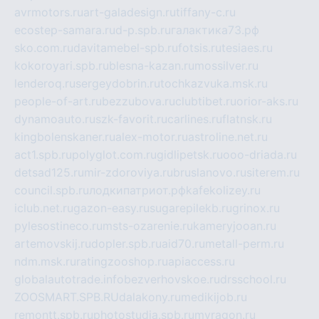
avrmotors.ru
art-galadesign.ru
tiffany-c.ru
ecostep-samara.ru
d-p.spb.ru
галактика73.рф
sko.com.ru
davitamebel-spb.ru
fotsis.ru
tesiaes.ru
kokoroyari.spb.ru
blesna-kazan.ru
mossilver.ru
lenderoq.ru
sergeydobrin.ru
tochkazvuka.msk.ru
people-of-art.ru
bezzubova.ru
clubtibet.ru
orior-aks.ru
dynamoauto.ru
szk-favorit.ru
carlines.ru
flatnsk.ru
kingbolenskaner.ru
alex-motor.ru
astroline.net.ru
act1.spb.ru
polyglot.com.ru
gidlipetsk.ru
ooo-driada.ru
detsad125.ru
mir-zdoroviya.ru
bruslanovo.ru
siterem.ru
council.spb.ru
лодкипатриот.рф
kafekolizey.ru
iclub.net.ru
gazon-easy.ru
sugarepilekb.ru
grinox.ru
pylesostineco.ru
msts-ozarenie.ru
kameryjooan.ru
artemovskij.ru
dopler.spb.ru
aid70.ru
metall-perm.ru
ndm.msk.ru
ratingzooshop.ru
apiaccess.ru
globalautotrade.info
bezverhovskoe.ru
drsschool.ru
ZOOSMART.SPB.RU
dalakony.ru
medikijob.ru
remontt.spb.ru
photostudia.spb.ru
myragon.ru