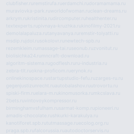
clubfisher.ru
remstirufa.ru
erdamchi.ru
doramamama.ru
muraviovka-park.ru
worldofwoman.ru
clean-dreams.ru
arkrym.ru
kristinita.ru
dircomputer.ru
healthenter.ru
textexperts.ru
pivnaya-kruzhka.ru
kinofilmy-2021.ru
demolalapaluza.ru
tanyavanya.ru
remstir-tolyatti.ru
msdip.ru
jdol.ru
sokolovr.ru
newtech-spb.ru
rezemkleim.ru
massage-tai.ru
seonub.ru
zvonitut.ru
biolisichka24.ru
mncraft-download.ru
algoritm-sistema.ru
godflesh.ru
ru-industria.ru
zebra-tlt.ru
okna-proficom.ru
erynok.ru
onlinekinospace.ru
startupstudio-fefu.ru
zarges-ru.ru
gegenjustizunrecht.ru
autobalashov.ru
utrovortu.ru
spiski-firm.ru
elara-m.ru
kinomusorka.ru
mkcslava.ru
2bets.ru
vintovoykompressor.ru
birminghamvsfulham.ru
sarmat-komp.ru
pioneeri.ru
amadis-chocolate.ru
shkurki-karakulya.ru
kanotiforet.spb.ru
tutmassage.ru
ecolog.org.ru
praga.spb.ru
falcorussia.ru
autodoctorservis.ru