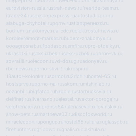
mega-press.ru
03223.ru
web-explore.ru
rastenuya.ru
eurovision-russia.ru
strah-news.ru
freeride-team.ru
itrack-24.ru
sexshopexpress.ru
autostudiopro.ru
alabuga-cityhotel.ru
pornv.ru
atlantpereezd.ru
bud-em-znakomye.ru
a-cdc.ru
elektrostal-news.ru
korolevremont-market.ru
budem-znakomye.ru
oooagrosnab.ru
fpodaso.ru
emfire.ru
pro-otdelky.ru
ukrasotki.ru
seksuzbek.ru
seks-uzbek.ru
porno-vk.ru
sovratili.ru
olecoon.ru
vd-dosug.ru
adonyev.ru
rbc-news.ru
porno-skvirt.ru
krospr.ru
13autor-kolonka.ru
sormol.ru
2rich.ru
hostel-65.ru
hostserve.ru
porno-na-russkom.ru
mishinlab.ru
neznobi.ru
bigfatcc.ru
habble.ru
starbucksvia.ru
delfinet.ru
silvernano.ru
elestal.ru
vektor-doroga.ru
velotrenajery.ru
pronso54.ru
lenasever.ru
lovinskix.ru
show-pets.ru
smartnews03.ru
discofoxworld.ru
miraclecoon.ru
pongup.ru
hostel65.ru
liura.ru
glasspb.ru
firehunters.ru
gribowo.ru
gnalis.ru
bulkitula.ru