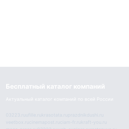
Бесплатный каталог компаний
Актуальный каталог компаний по всей России
03223.ru
ufille.ru
krasotata.ru
prazdnikdushi.ru
veetbox.ru
cinemapost.ru
ciam-fr.ru
kraft-you.ru