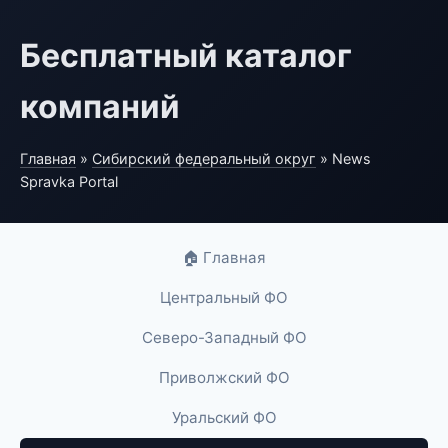
Бесплатный каталог
компаний
Главная
»
Сибирский федеральный округ
» News
Spravka Portal
🏠 Главная
Центральный ФО
Северо-Западный ФО
Приволжский ФО
Уральский ФО