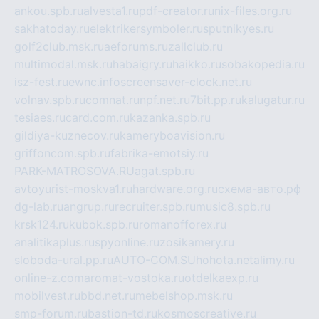
ankou.spb.ru
alvesta1.ru
pdf-creator.ru
nix-files.org.ru
sakhatoday.ru
elektrikersymboler.ru
sputnikyes.ru
golf2club.msk.ru
aeforums.ru
zallclub.ru
multimodal.msk.ru
habaigry.ru
haikko.ru
sobakopedia.ru
isz-fest.ru
ewnc.info
screensaver-clock.net.ru
volnav.spb.ru
comnat.ru
npf.net.ru
7bit.pp.ru
kalugatur.ru
tesiaes.ru
card.com.ru
kazanka.spb.ru
gildiya-kuznecov.ru
kameryboavision.ru
griffoncom.spb.ru
fabrika-emotsiy.ru
PARK-MATROSOVA.RU
agat.spb.ru
avtoyurist-moskva1.ru
hardware.org.ru
схема-авто.рф
dg-lab.ru
angrup.ru
recruiter.spb.ru
music8.spb.ru
krsk124.ru
kubok.spb.ru
romanofforex.ru
analitikaplus.ru
spyonline.ru
zosikamery.ru
sloboda-ural.pp.ru
AUTO-COM.SU
hohota.net
alimy.ru
online-z.com
aromat-vostoka.ru
otdelkaexp.ru
mobilvest.ru
bbd.net.ru
mebelshop.msk.ru
smp-forum.ru
bastion-td.ru
kosmoscreative.ru